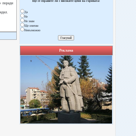
Ще се справите ли с високите цени на горивата!
о поради
ндил.
Да
Не
Не знам
Ще опитам
Невъзможно
Реклама