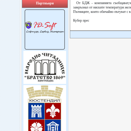
От БДЖ - компанията съобщават,ч
Партньори
замръзнал от ниските температури желе
Пътниците, които обичайно пътуват с в
Кубер прес