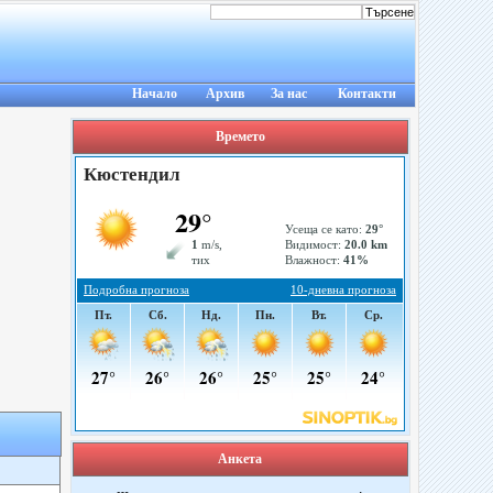
Начало
Архив
За нас
Контакти
Времето
Анкета