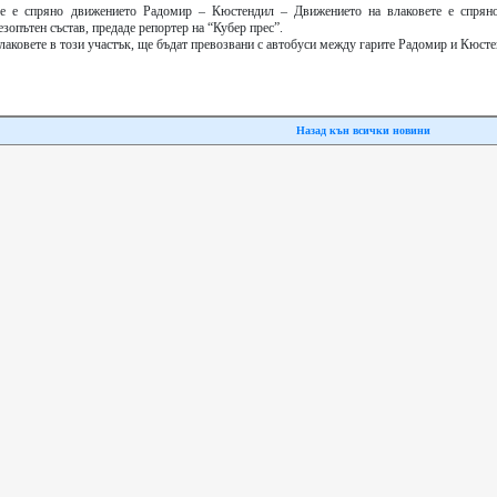
е е спряно движението Радомир – Кюстендил – Движението на влаковете е спрян
зопътен състав, предаде репортер на “Кубер прес”.
лаковете в този участък, ще бъдат превозвани с автобуси между гарите Радомир и Кюсте
Назад кън всички новини