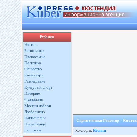
Рубрики
Новини
Регионални
Правосъдие
Политика
Общество
Коментари
Разследване
Култура и спорт
Интервю
Скандално
Местни избори
Любопитно
Национални
Спрян е влака Радомир – Кюстен
Предстоящо
репортаж
Категория:
Новини