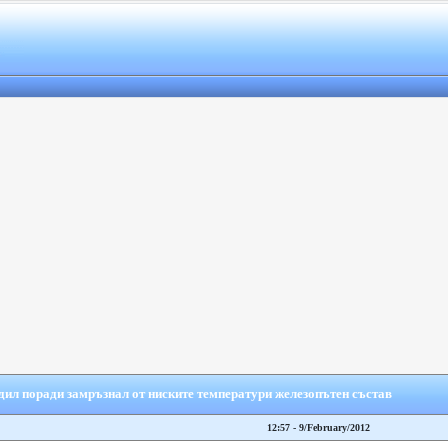
дил поради замръзнал от ниските температури железопътен състав
12:57 - 9/February/2012