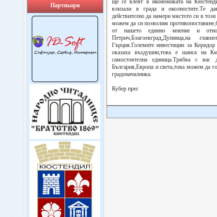
ще се влеят в икономиката на Кюстенди
Партньори
влизали в града и околностите.Те да
действително да намери мястото си в този 
можем да си позволим противопоставяне,б
от нашето единно мнение и отн
Петрич,Благоевград,Дупница,на г
Гърция.Големите инвестиции за Коридор
оказаха въздушни,това е шанса на Кю
самостоятелна единица.Трябва с вас 
България,Европа и света,това можем да го
градоначалника.
Кубер прес