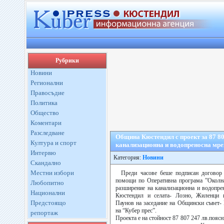
Рубрики
Новини
Регионални
Правосъдие
Политика
Общество
Коментари
Разследване
Община Кюстендил с проект за 87 80
Култура и спорт
канализационна и водопреносна мр
Интервю
Категория:
Новини
Скандално
Местни избори
Преди часове беше подписан договор 
помощи по Оперативна програма ”Околна
Любопитно
разширение на канализационна и водопре
Национални
Кюстендил и селата- Лозно, Жиленци 
Предстоящо
Паунов на заседание на Общински съвет-
на “Кубер прес”.
репортаж
Проекта е на стойност 87 807 247 лв.поясн