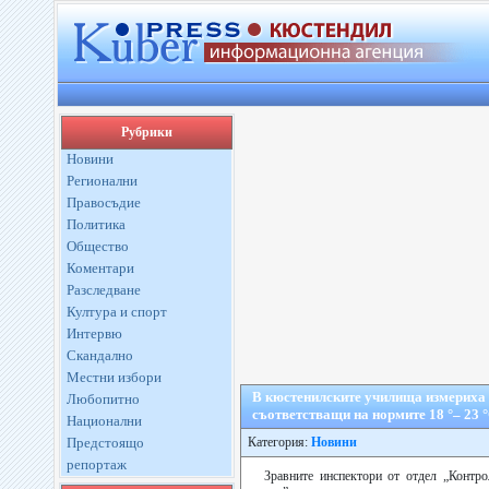
Рубрики
Новини
Регионални
Правосъдие
Политика
Общество
Коментари
Разследване
Култура и спорт
Интервю
Скандално
Местни избори
В кюстенилските училища измериха 
Любопитно
съответстващи на нормите 18 °– 23 
Национални
Предстоящо
Категория:
Новини
репортаж
Зравните инспектори от отдел „Контро