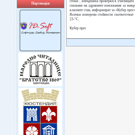
стоки”, извършиха проверки в училищата
Партньори
спазване на здравните изисквания за микр
класните стаи, информират за «Кубер прес
Всички измерени стойности съответстват
23-°C.
Кубер прес