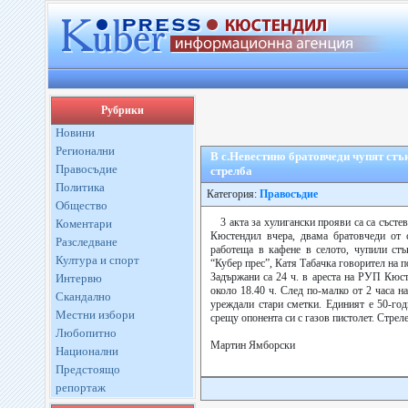
Рубрики
Новини
Регионални
В с.Невестино братовчеди чупят стъ
Правосъдие
стрелба
Политика
Категория:
Правосъдие
Общество
3 акта за хулигански прояви са са съст
Коментари
Кюстендил вчера, двама братовчеди от 
Разследване
работеща в кафене в селото, чупили стъ
Култура и спорт
“Кубер прес”, Катя Табачка говорител на 
Задържани са 24 ч. в ареста на РУП Кюсте
Интервю
около 18.40 ч. След по-малко от 2 часа 
Скандално
уреждали стари сметки. Единият е 50-год
Местни избори
срещу опонента си с газов пистолет. Стреле
Любопитно
Мартин Ямборски
Национални
Предстоящо
репортаж