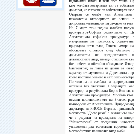
недвижими имоти и тези през улица. Пр
към жалбата нотариален акт за собствен
доказват, че съгласие от собствениците не 
Отправя се молба към Апелативна 
наказателна отговорност от всички 
допуснали незаконното изграждане на тез
На 7 март тази година жалбата получ
прокуратура-Софияь респективно от Ц
Апелативната софийска прокуратура.
материалите по преписката, образува
природозащитен съюз, Глвеев намира жал
обосновава отговора след обстойно з
доказателства от предврителната 
длъжностните лица, имащи отношение къ
били обект на обстойно обследване. Изво
Благоевград за липса на данни за извъ
характер от служители на Дирекцията е пр
което постановлението й като законосъобра
По този начин жалбата на природозащи
оставена без уважение. Следващата ж
прокурор на републиката Борис Велчев, в
Апелативната прокуратура. Молбата към 
отмени постановлението на Благоевград
потвърдена от Апелативната. Природозащ
директора на РИОСВ-Перник, приканвайк
местността “Двете реки” в землището на с
че в резултат на прокарване на напо
“Манастирска” от предишния инвести
унищожени два естествени водоема. Н
местообитание на няколко вида жаби.