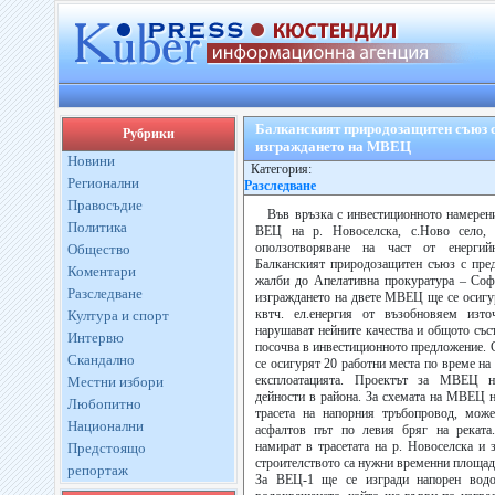
Балканският природозащитен съюз 
Рубрики
изграждането на МВЕЦ
Новини
Категория:
Регионални
Разследване
Правосъдие
Във връзка с инвестиционното намерен
Политика
ВЕЦ на р. Новоселска, с.Ново село,
оползотворяване на част от енергий
Общество
Балканският природозащитен съюз с пре
Коментари
жалби до Апелативна прокуратура – Соф
Разследване
изграждането на двете МВЕЦ ще се осигу
квтч. ел.енергия от възобновяем изт
Култура и спорт
нарушават нейните качества и общото съст
Интервю
посочва в инвестиционното предложение. С
Скандално
се осигурят 20 работни места по време на 
експлоатацията. Проектът за МВЕЦ н
Местни избори
дейности в района. За схемата на МВЕЦ 
Любопитно
трасета на напорния тръбопровод, може
Национални
асфалтов път по левия бряг на реката
намират в трасетата на р. Новоселска и з
Предстоящо
строителството са нужни временни площадк
репортаж
За ВЕЦ-1 ще се изгради напорен вод