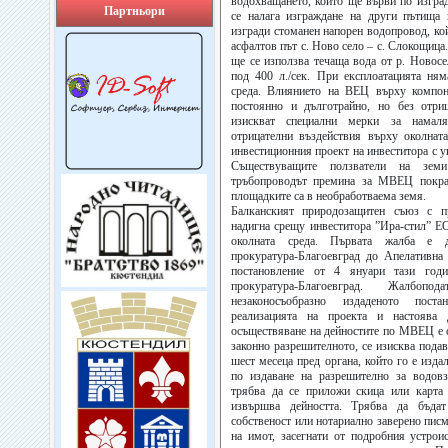
водохващането, който ще върви по изгра
Партньори
се налага изграждане на други пътища 
изгради стоманен напорен водопровод, ко
асфалтов път с. Ново село – с. Слокощица
ще се използва течаща вода от р. Новосе
под 400 л./сек. При експлоатацията ням
среда. Влиянието на ВЕЦ върху компоне
постоянно и дълготрайно, но без отриц
изискват специални мерки за намаля
отрицателни въздействия върху околнат
инвестиционния проект на инвеститора с 
Съществуващите ползватели на зем
тръбопроводът премина за МВЕЦ покрай
площадките са в необработваема земя.
Балканският природозащитен съюз с п
надигна срещу инвеститора ”Ира-стил” Е
околната среда. Първата жалба е 
прокуратура-Благоевград до Апелативна
постановление от 4 януари тази год
прокуратура-Благоевград. Жалбо
незаконосъобразно издаденото поста
реализацията на проекта и настоява
осъществяване на дейностите по МВЕЦ е с 
законно разрешителното, се изисква подав
шест месеца пред органа, който го е изда
по издаване на разрешително за водовз
трябва да се приложи скица или карта 
извършва дейността. Трябва да бъда
собственост или нотариално заверено писм
на имот, засегнати от подробния устрои