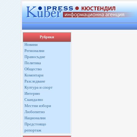
Рубрики
Новини
Регионални
Правосъдие
Политика
Общество
Коментари
Разследване
Култура и спорт
Интервю
Скандално
Местни избори
Любопитно
Национални
Предстоящо
репортаж