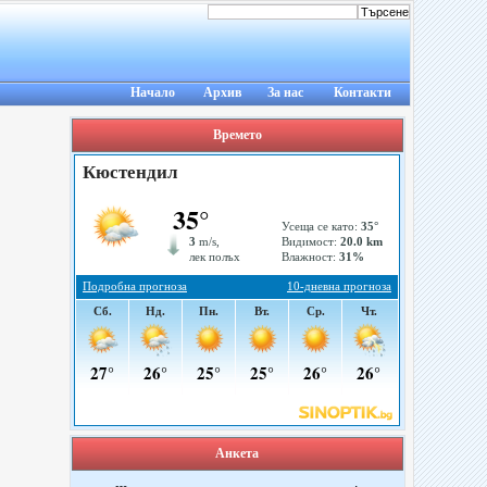
Начало
Архив
За нас
Контакти
Времето
Анкета