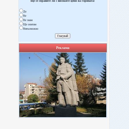
Ще се справите ли с високите цени на горивата!
Да
Не
Не знам
Ще опитам
Невъзможно
Реклама