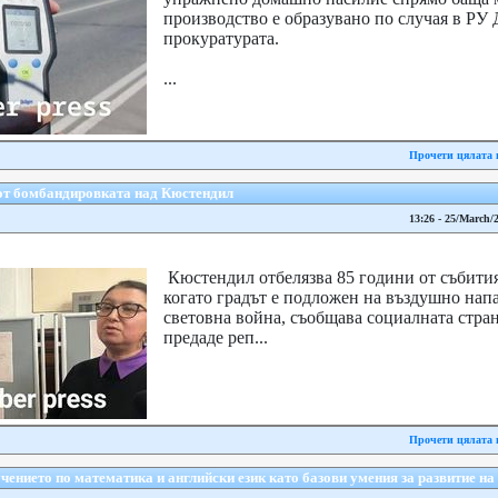
производство е образувано по случая в РУ
прокуратурата.
...
Прочети цялата 
 от бомбандировката над Кюстендил
13:26 - 25/March/
Кюстендил отбелязва 85 години от събития
когато градът е подложен на въздушно напа
световна война, съобщава социалната стр
предаде реп...
Прочети цялата 
ението по математика и английски език като базови умения за развитие на