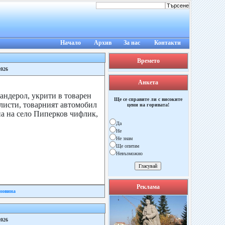
Начало
Архив
За нас
Контакти
Времето
2026
Анкета
бандерол, укрити в товарен
Ще се справите ли с високите
исти, товарният автомобил
цени на горивата!
на на село Пиперков чифлик,
Да
Не
Не знам
Ще опитам
Невъзможно
Реклама
новина
2026