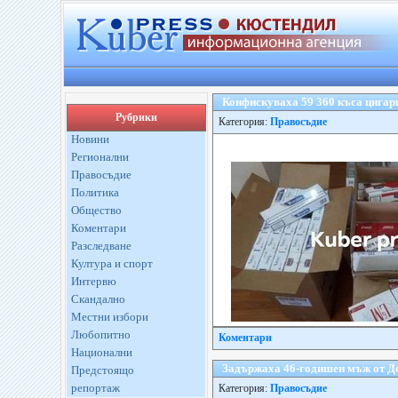
Конфискуваха 59 360 къса цигар
Рубрики
Категория:
Правосъдие
Новини
Регионални
Правосъдие
Политика
Общество
Коментари
Разследване
Култура и спорт
Интервю
Скандално
Местни избори
Любопитно
Коментари
Национални
Задържаха 46-годишен мъж от До
Предстоящо
репортаж
Категория:
Правосъдие