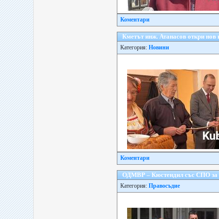
Коментари
Кметът инж. Атанасов откри нов
Категория:
Новини
Коментари
ОДМВР – Кюстендил със СПО за п
Категория:
Правосъдие