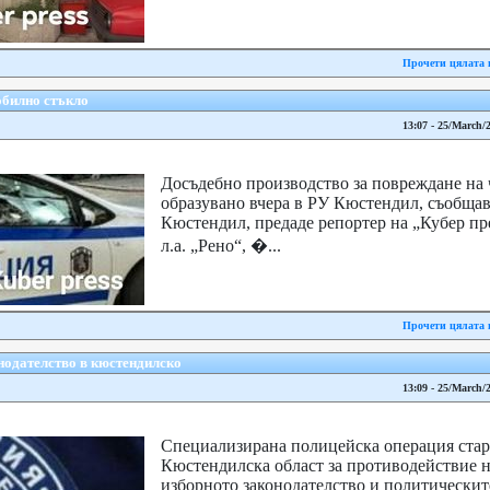
Прочети цялата 
обилно стъкло
13:07 - 25/March/
Досъдебно производство за повреждане на 
образувано вчера в РУ Кюстендил, съобщ
Кюстендил, предаде репортер на „Кубер пр
л.а. „Рено“, �...
Прочети цялата 
нодателство в кюстендилско
13:09 - 25/March/
Специализирана полицейска операция стар
Кюстендилска област за противодействие н
изборното законодателство и политическит