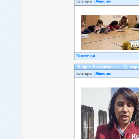
Категория:
Общество
Коментари
Навръх Благовещение в Център н
Категория:
Общество