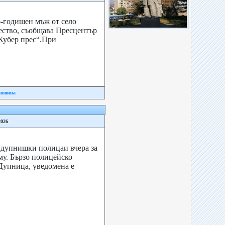
-годишен мъж от село
ество, съобщава Пресцентър
Кубер прес“.При
новина
2026
т дупнишки полицаи вчера за
у. Бързо полицейско
 Дупница, уведомена е