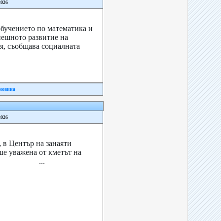
2026
бучението по математика и
пешното развитие на
я, съобщава социалната
новина
2026
 в Център на занаяти
е уважена от кметът на
насов. ...