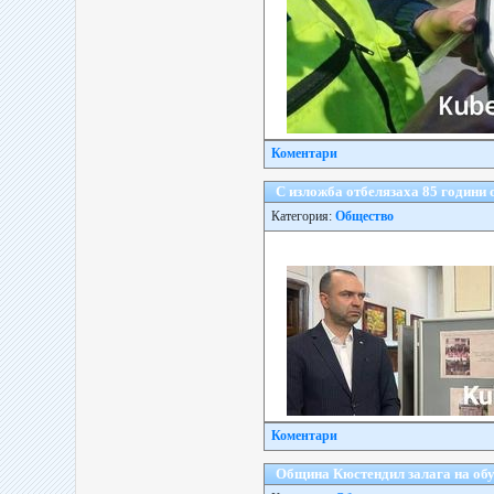
Коментари
С изложба отбелязаха 85 години
Категория:
Общество
Коментари
Община Кюстендил залага на обуч