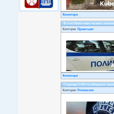
Коментари
В село Невестино счупиха автом
Категория:
Правосъдие
Коментари
Стартира СПО за изборното зако
Категория:
Регионални