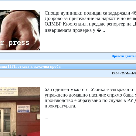
Снощи дупнишки полицаи са задържали 46
Доброво за притежание на наркотично вещ
ОДМВР Кюстендил, предаде репортер на „
извършената проверка у �...
Прочети цялата 
ница ПТП отказа алкохолна проба
13:04 - 25/March/
62-годишен мъж от с. Усойка е задържан о
упражнено домашно насилие спрямо баща м
производство е образувано по случая в РУ
прокуратурата.
...