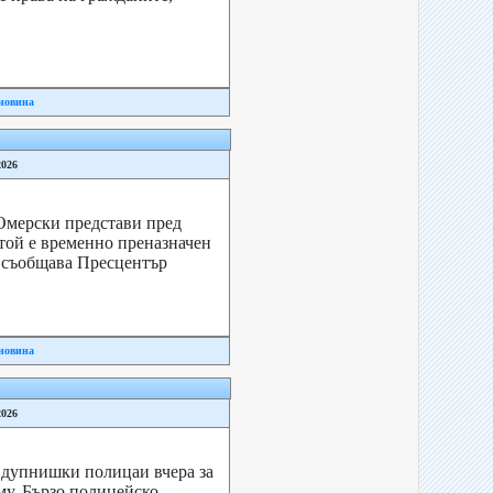
новина
2026
Омерски представи пред
той е временно преназначен
 съобщава Пресцентър
новина
2026
т дупнишки полицаи вчера за
у. Бързо полицейско