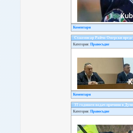
Коментари
Ст.комисар Райчо Омерски предс
Категория:
Правосъдие
Коментари
35 годишен водач причини в Дуп
Категория:
Правосъдие