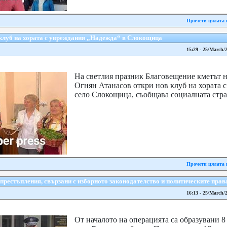
Прочети цялата 
 клуб на хората с увреждания „Надежда“ в Слокощица
15:29 - 25/March/
На светлия празник Благовещение кметът
Огнян Атанасов откри нов клуб на хората 
село Слокощица, съобщава социалната стра
Прочети цялата 
рестъпления, свързани с изборното законодателство и политическите прав
16:13 - 25/March/
От началото на операцията са образувани 8