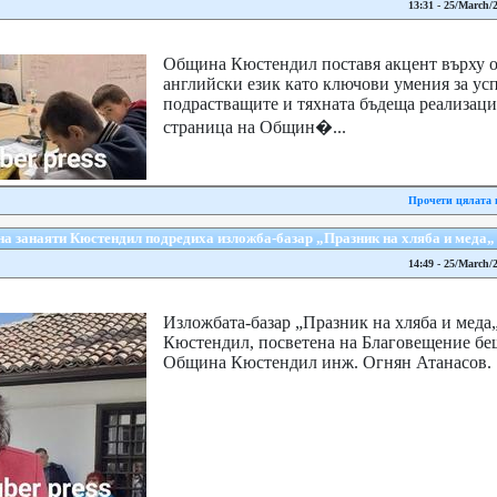
13:31 - 25/March/
Община Кюстендил поставя акцент върху о
английски език като ключови умения за ус
подрастващите и тяхната бъдеща реализаци
страница на Общин�...
Прочети цялата 
а занаяти Кюстендил подредиха изложба-базар „Празник на хляба и меда„
14:49 - 25/March/
Изложбата-базар „Празник на хляба и меда„
Кюстендил, посветена на Благовещение беш
Община Кюстендил инж. Огнян Ата