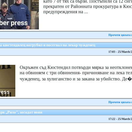
като 7 от тях са бързи. Постъпили са 12 сиг
прекратен от Районната прокуратура в Кюс
предупреждения на ...
Прочети цялата 
а кюстендилец нагрубил и посегнал на лекар чужденец
17:03 - 25/March/
Окръжен съд Кюстендил потвърди мярка за неотклоне
на обвиняем с три обвинения- причиняване на лека тел
чужденец, за хулиганство и за закана за убийство. Де�.
Прочети цялата 
к ,,Рила", засадат нови
17:22 - 25/March/