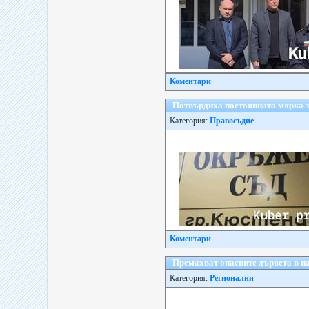
Коментари
Потвърдиха постоянната мярка з
Категория:
Правосъдие
Коментари
Премахват опасните дървета в пар
Категория:
Регионални