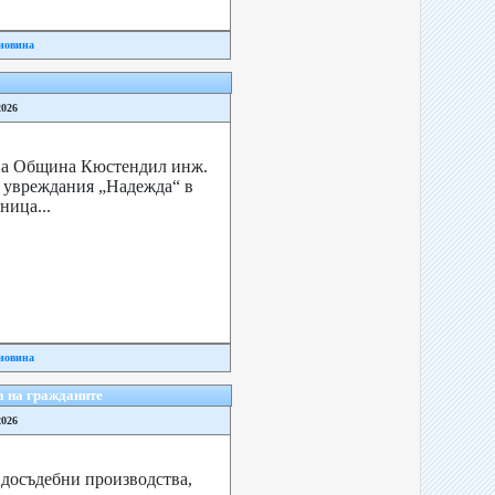
новина
2026
 на Община Кюстендил инж.
с увреждания „Надежда“ в
ница...
новина
а на гражданите
2026
 досъдебни производства,