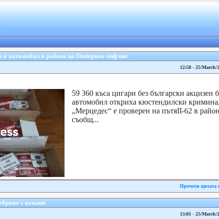
и в автомобил в района на Пиперков чифлик
12:58 - 25/March/
59 360 къса цигари без български акцизен 
автомобил откриха кюстендилски криминал
„Мерцедес“ е проверен на пътяII-62 в райо
съобщ...
Прочети цялата 
брово с кокаин
13:01 - 25/March/