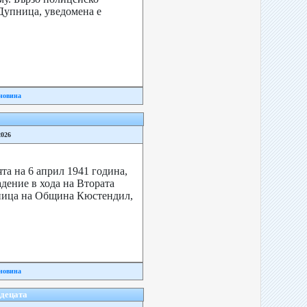
 Дупница, уведомена е
новина
2026
та на 6 април 1941 година,
дение в хода на Втората
аница на Община Кюстендил,
новина
 децата