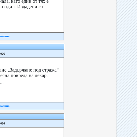
нала, като един от тях е
тендил. Издадени са
новина
2026
ние „Задържане под стража“
есна повреда на лекар-
..
новина
2026