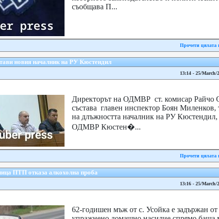
съобщава П...
Прочети цялата 
тави новия началник на РУ Кюстендил
13:14 - 25/March/
Директорът на ОДМВР ст. комисар Райчо 
състава главен инспектор Боян Миленков, 
на длъжността началник на РУ Кюстендил,
ОДМВР Кюстен�...
Прочети цялата 
ница ПТП отказа алкохолна проба
13:16 - 25/March/
62-годишен мъж от с. Усойка е задържан о
упражнено домашно насилие спрямо баща м