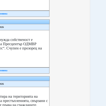
новина
2026
чужда собственост е
ава Пресцентър ОДМВР
ес“. Счупен е прозорец на
новина
2026
тира на територията на
а престъпленията, свързани с
е права на гражданите,