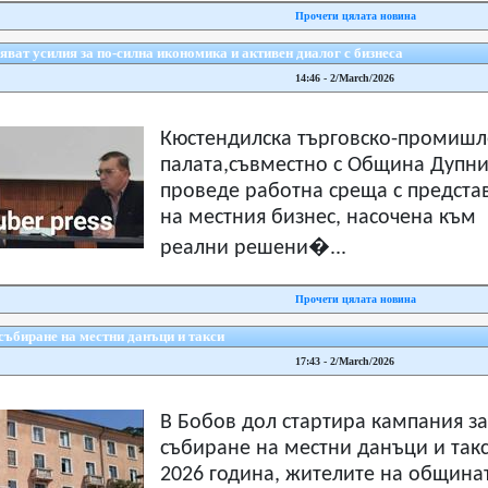
Прочети цялата новина
ат усилия за по-силна икономика и активен диалог с бизнеса
14:46 - 2/March/2026
Кюстендилска търговско-промишл
палата,съвместно с Община Дупни
проведе работна среща с предста
на местния бизнес, насочена към
реални решени�...
Прочети цялата новина
събиране на местни данъци и такси
17:43 - 2/March/2026
В Бобов дол стартира кампания за
събиране на местни данъци и такс
2026 година, жителите на община