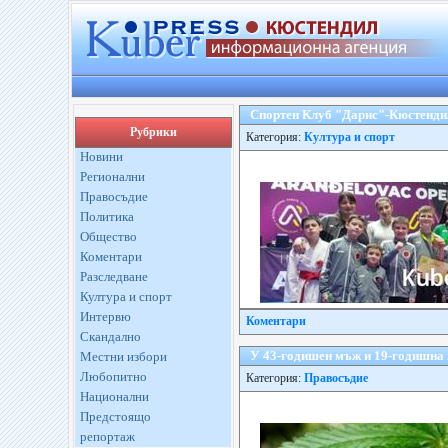
Спортен Клуб "Дарис"-Кюстендил 
Рубрики
Категория:
Култура и спорт
Новини
Регионални
Правосъдие
Политика
Общество
Коментари
Разследване
Култура и спорт
Интервю
Коментари
Скандално
У 43-годишен мъж и 19-годишна 
Местни избори
Любопитно
Категория:
Правосъдие
Национални
Предстоящо
репортаж