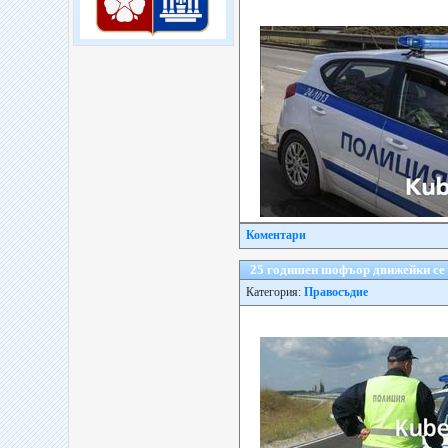
Коментари
25 годишен шофъор движейки се с
Категория:
Правосъдие