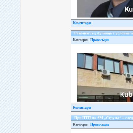
Коментари
Районен съд Дупница с условна п
Категория:
Правосъдие
Коментари
При ПТП на АМ „Струма“ – след
Категория:
Правосъдие