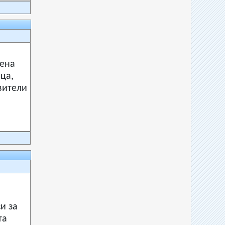
ена
ца,
вители
и за
та