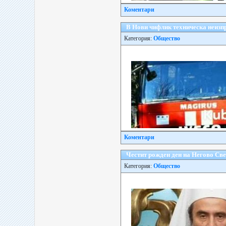
Коментари
В Нови чифлик техническа неизп
Категория:
Общество
Коментари
Честит рожден ден на Негово Св
Категория:
Общество