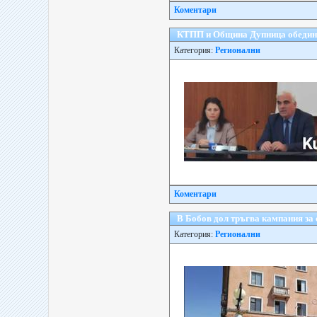
Коментари
КТПП и Община Дупница обединяв
Категория:
Регионални
Коментари
В Бобов дол тръгва кампания за 
Категория:
Регионални