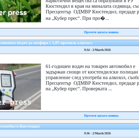
наркотични вещества са образувани в РУ
Кюстендил в края на миналата седмица, съ
Пресцентър ОДМВР Кюстендил, предаде р
на „Кубер прес“. При про�...
Прочети цялата новина
ановиха водач да шофира с 1,85 промила алкохол
9:34 - 2/March/2026
61-годишен водач на товарен автомобил е
задържан снощи от кюстендилски полицаи 
управление след употреба на алкохол, съоб
Пресцентър ОДМВР Кюстендил, предаде р
на „Кубер прес“. Проверката ...
Прочети цялата новина
втомобил в Кюстендил
9:36 - 2/March/2026