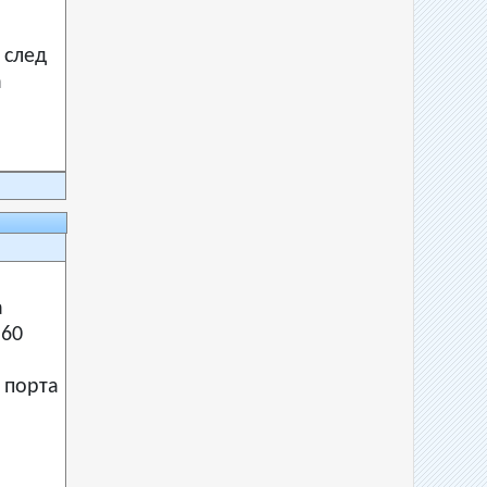
 след
а
а
 60
 порта