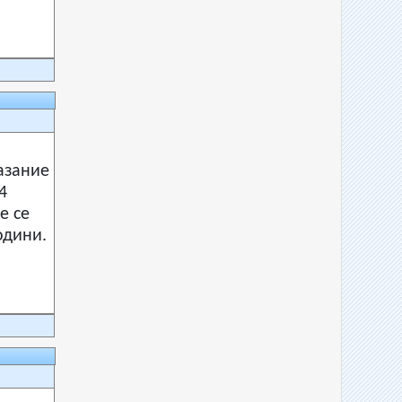
азание
4
е се
одини.