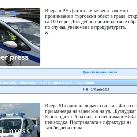
Вчера в РУ Дупница е заявено взломно
проникване в търговски обект в града, отк
са 100 евро. Досъдебно производство е обр
по случая, уведомена е прокурату
&...
Прочети цялата новина
 несъобразена скорост се удари в стълб в Скриняно
9:48 - 2/March/2026
Вчера 61-годишна водачка на л.а. „Фолксв
при маневра на заден ход на ул. „Бузлуджа“
Кюстендил е блъснала по невнимание 83-
пешеходка. Пострадалата е с фрактура на
тазобедрена става...