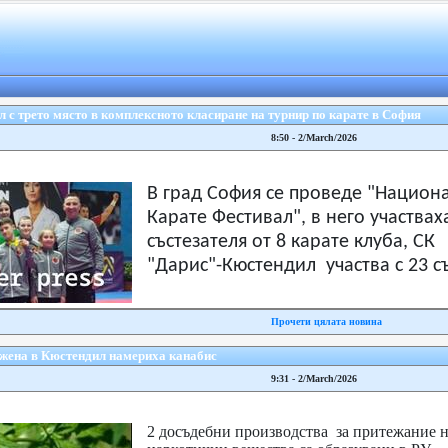
с трето място в комплексното класиране на турнир по карате в София
8:50 - 2/March/2026
В град София се проведе "Национ
Карате Фестивал", в него участвах
състезателя от 8 карате клуба, СК
"Дарис"-Кюстендил участва с 23 със
Прочети цялата новина
жена в Кюстендил намериха канабис
9:31 - 2/March/2026
2 досъдебни производства за притежание н