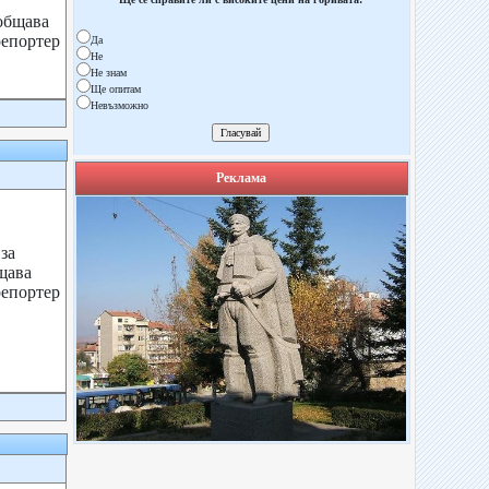
общава
епортер
Да
Не
Не знам
Ще опитам
Невъзможно
Реклама
за
щава
епортер