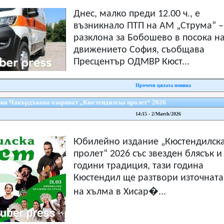
Днес, малко преди 12.00 ч., е
възникнало ПТП на АМ „Струма“ –
разклона за Бобошево в посока н
движението София, съобщава
Пресцентър ОДМВР Кюст...
Прочети цялата новина
ия Чакърдъкова озаряват „Кюстендилска пролет“ 2026
14:15 - 2/March/2026
Юбилейно издание „Кюстендилск
пролет“ 2026 със звезден блясък и
години традиция, тази година
Кюстендил ще разтвори източната
на хълма в Хисар�...