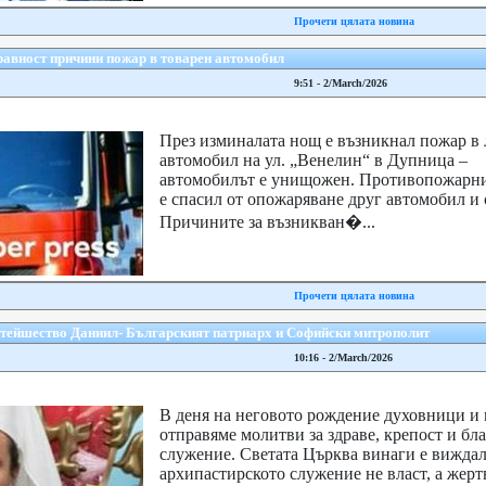
Прочети цялата новина
равност причини пожар в товарен автомобил
9:51 - 2/March/2026
През изминалата нощ е възникнал пожар в 
автомобил на ул. „Венелин“ в Дупница –
автомобилът е унищожен. Противопожарни
е спасил от опожаряване друг автомобил и 
Причините за възникван�...
Прочети цялата новина
етейшество Даниил- Българският патриарх и Софийски митрополит
10:16 - 2/March/2026
В деня на неговото рождение духовници и
отправяме молитви за здраве, крепост и бл
служение. Светата Църква винаги е виждал
архипастирското служение не власт, а жерт