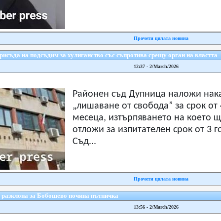
Прочети цялата новина
рисъда на подсъдим за хулиганство със съпротива срещу орган на властта
12:37 - 2/March/2026
Районен съд Дупница наложи нак
„лишаване от свобода” за срок от 
месеца, изтърпяването на което щ
отложи за изпитателен срок от 3 г
Съд...
Прочети цялата новина
 разклона за Бобошево почина пътничка
13:56 - 2/March/2026