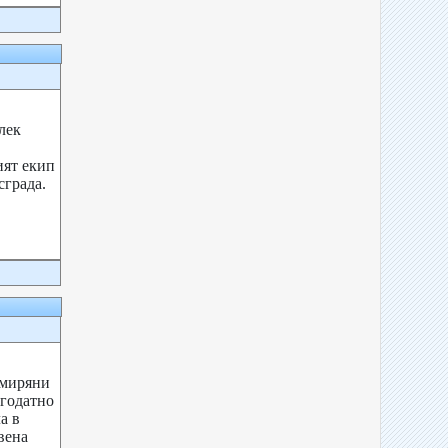
лек
ят екип
сграда.
 миряни
агодатно
а в
вена