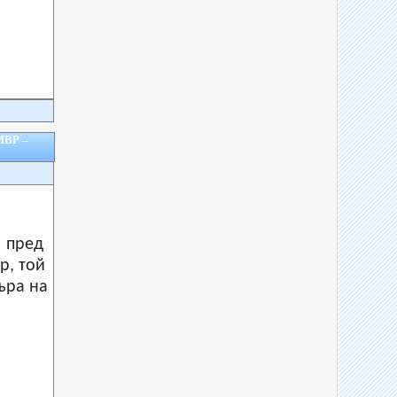
МВР –
 пред
р, той
ъра на