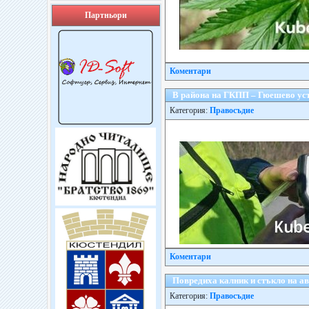
Партньори
Коментари
В района на ГКПП – Гюешево уст
Категория:
Правосъдие
Коментари
Повредиха калник и стъкло на а
Категория:
Правосъдие