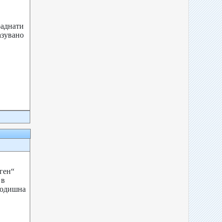
раднати
азувано
рата.
аген“
 в
годишна