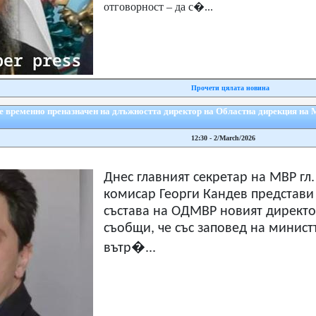
отговорност – да с�...
Прочети цялата новина
 временно преназначен на длъжността директор на Областна дирекция на 
12:30 - 2/March/2026
Днес главният секретар на МВР гл.
комисар Георги Кандев представи
състава на ОДМВР новият директо
съобщи, че със заповед на минист
вътр�...