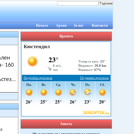
Начало
Архив
За нас
Контакти
Времето
ален
а- 160
тез...
Анкета
а
Ще се справите ли с високите цени на горивата!