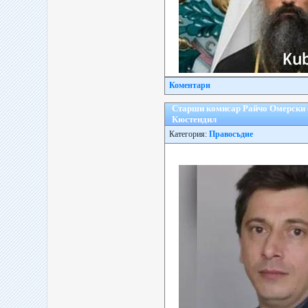
Коментари
Старши комисар Райчо Омерски е
Кюстендил
Категория:
Правосъдие