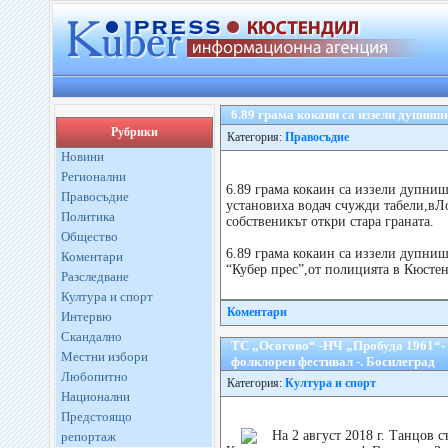
6.89 грама кокаин са иззели дупни
Рубрики
Категория:
Правосъдие
Новини
Регионални
6.89 грама кокаин са иззели дупн
Правосъдие
установиха водач счужди табели,вЛо
Политика
собственикът откри стара граната.
Общество
6.89 грама кокаин са иззели дупни
Коментари
“Кубер прес”,от полицията в Кюстен
Разследване
Култура и спорт
Коментари
Интервю
Скандално
ТС „Осогово“ -НЧ „Пробуда 1961“-
Местни избори
фолклорен фестивал -. Босилеград
Любопитно
Категория:
Култура и спорт
Национални
Предстоящо
На 2 август 2018 г. Танцов 
репортаж