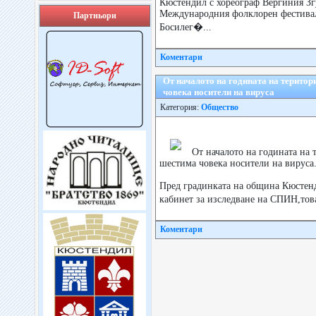
Кюстендил с хореограф Вергиния Згу
Международния фолклорен фестивал 
Партньори
Босилег�...
Коментари
От началото на годината на територ
човека носители на вируса
Категория:
Общество
От началото на годината на 
шестима човека носители на вируса
Пред градинката на община Кюстен
кабинет за изследване на СПИН,тов
Коментари