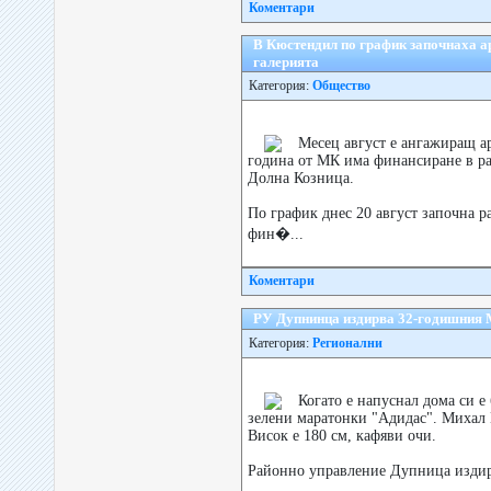
Коментари
В Кюстендил по график започнаха ар
галерията
Категория:
Общество
Месец август е ангажиращ а
година от МК има финансиране в раз
Долна Козница.
По график днес 20 август започна р
фин�...
Коментари
РУ Дупнинца издирва 32-годишния 
Категория:
Регионални
Когато е напуснал дома си е 
зелени маратонки "Адидас". Михал В
Висок е 180 см, кафяви очи.
Районно управление Дупница издир