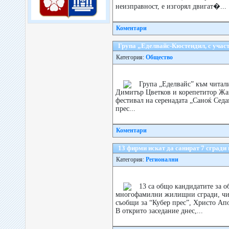
неизправност, е изгорял двигат�...
Коментари
Група „Еделвайс-Кюстендил, с учас
Категория:
Общество
Група „Еделвайс” към читал
Димитър Цветков и корепетитор Жа
фестивал на серенадата „Саноќ Сед
прес...
Коментари
13 фирми искат да санират 7 сгради
Категория:
Регионални
13 са общо кандидатите за о
многофамилни жилищни сгради, чие
съобщи за “Кубер прес”, Христо Ап
В открито заседание днес,...