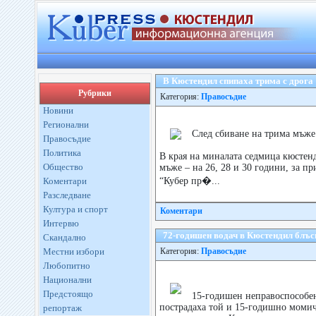
В Кюстендил спипаха трима с дрога
Рубрики
Категория:
Правосъдие
Новини
Регионални
След сбиване на трима мъже 
Правосъдие
Политика
В края на миналата седмица кюстен
Общество
мъже – на 26, 28 и 30 години, за п
Коментари
“Кубер пр�...
Разследване
Култура и спорт
Коментари
Интервю
72-годишен водач в Кюстендил блъс
Скандално
Местни избори
Категория:
Правосъдие
Любопитно
Национални
Предстоящо
15-годишен неправоспособе
пострадаха той и 15-годишно моми
репортаж