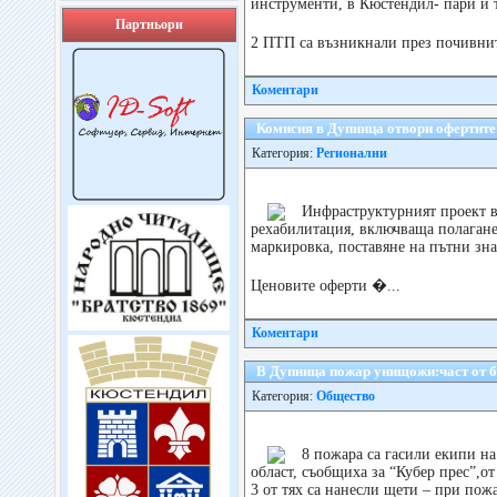
инструменти, в Кюстендил- пари и т
Партньори
2 ПТП са възникнали през почивнит
Коментари
Комисия в Дупница отвори офертите
Категория:
Регионални
Инфраструктурният проект в
рехабилитация, включваща полагане
маркировка, поставяне на пътни зна
Ценовите оферти �...
Коментари
В Дупница пожар унищожи:част от ба
Категория:
Общество
8 пожара са гасили екипи н
област, съобщиха за “Кубер прес”,о
3 от тях са нанесли щети – при пож