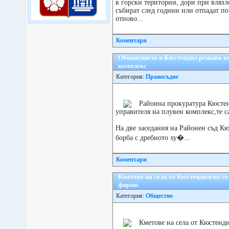
в горски територии, дори при влязл
събират след години или отпадат по
отново...
Коментари
Обвинението в Кюстендил решава ка
комплекс
Категория:
Правосъдие
Районна прокуратура Кюстен
управителя на плувен комплекс,те с
На две заседания на Районен съд Кю
борба с дребното ху�...
Коментари
Кметове на села от Кюстендилско с
фирми
Категория:
Общество
Кметове на села от Кюстенди