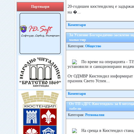
20-годишен кюстендилец е задържа
Партньори
на �...
Коментари
За Успение Богородично-засилено ще
манастир
Категория:
Общество
По време на операцията - T
установили и санкционирани водачи
От ОДМВР Кюстендил информират в
празник Свето Успен...
Коментари
От ТП »ДГС Кюстендил» за 6 месеца
табели
Категория:
Регионални
На среща в Кюстендил стана,