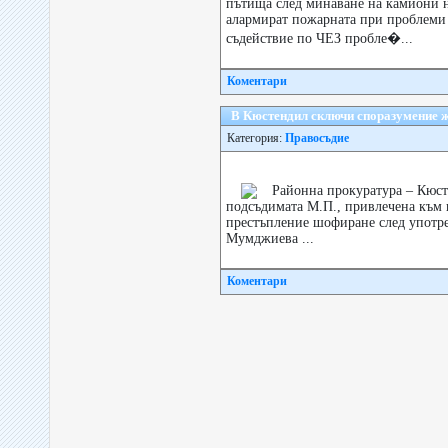
пътища след минаване на камиони 
алармират пожарната при проблеми 
съдействие по ЧЕЗ пробле�...
Коментари
В Кюстендил сключи споразумение ж
Категория:
Правосъдие
Районна прокуратура – Кюст
подсъдимата М.П., привлечена към 
престъпление шофиране след употре
Мумджиева ...
Коментари