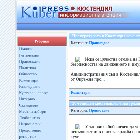
Прокуратурата в Кюстендил иска от
Рубрики
Категория:
Правосъдие
Новини
Регионални
Иска се цялостна отмяна на 
Правосъдие
безопасността на движението и иму
Политика
Общество
Административния съд в Кюстендил 
от Окръжна про...
Коментари
Разследване
Култура и спорт
Коментари
Интервю
20-годишен кюстендилец е задържан
Скандално
Категория:
Правосъдие
Местни избори
Любопитно
Национални
Установиха бобошевец да уп
Предстоящо
непълнолетни в опит за кражба на 
репортаж
куче.