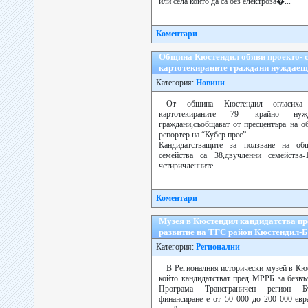
или села които да са без електроза�...
Коментари
Община Кюстендил обяви проекто- с
картотекираните граждани нуждаещ
Категория:
Новини
От община Кюстендил огласиха 
картотекираните 79- крайно н
граждани,съобщават от пресцентъра на о
репортер на “Кубер прес”.
Кандидатстващите за ползване на об
семейства са 38,двучленни семейства
четиричленните...
Коментари
Музея в Кюстендил кандидатства пр
развитие на ТГС район Кюстендил-
Категория:
Регионални
В Регионалния исторически музей в Кюс
който кандидатстват пред МРРБ за безв
Програма Трансграничен регион Бъ
финансиране е от 50 000 до 200 000-евр