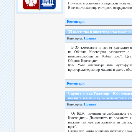
По-късно е установен и задържан и съучаст
В неговото жилище е открито откраднатото 
Коментари
35 кметства в кюстенидлско имат к
Категория:
Новини
В 35- кметствата и част от кметските 
на Община Кюстендил разполагат с 
интернет,съобщи за “Кубер прес”, Цве
Община Кюстендил.
Към 25-те компютъра има мултифункц
принтер,скенер,копир машина и факс с общо
Коментари
Спрян е влака Радомир – Кюстендил
ниските температури железопътен с
Категория:
Новини
От БДЖ - компанията съобщават,че е 
Кюстендил – Движението на влаковете е
ниските температури железопътен състав
прес”.
Пътниците, които обичайно пътуват с влако