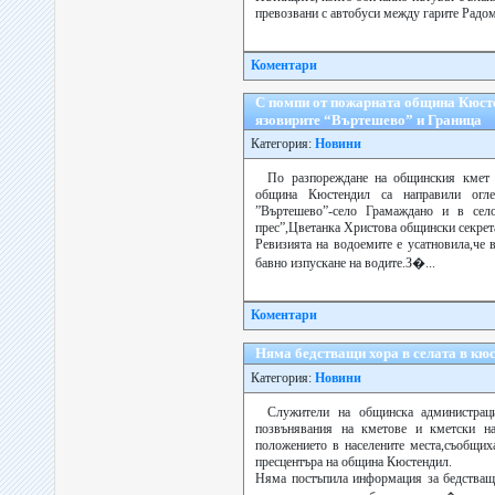
превозвани с автобуси между гарите Радом
Коментари
С помпи от пожарната община Кюсте
язовирите “Въртешево” и Граница
Категория:
Новини
По разпореждане на общинския кмет
община Кюстендил са направили огле
”Въртешево”-село Грамаждано и в сел
прес”,Цветанка Христова общински секрет
Ревизията на водоемите е усатновила,че 
бавно изпускане на водите.З�...
Коментари
Няма бедстващи хора в селата в кю
Категория:
Новини
Служители на общинска администрац
позвънявания на кметове и кметски н
положението в населените места,съобщих
пресцентъра на община Кюстендил.
Няма постъпила информация за бедстващ