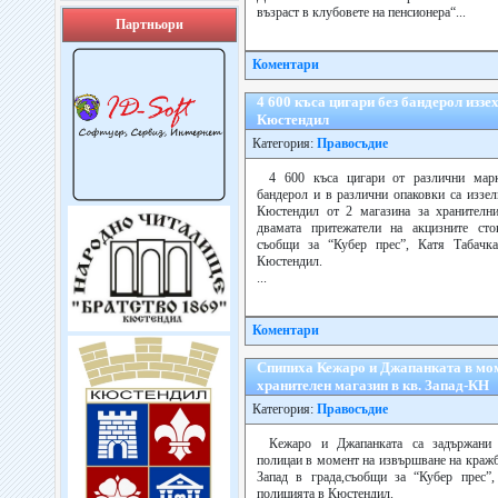
възраст в клубовете на пенсионера“...
Партньори
Коментари
4 600 къса цигари без бандерол иззе
Кюстендил
Категория:
Правосъдие
4 600 къса цигари от различни мар
бандерол и в различни опаковки са иззе
Кюстендил от 2 магазина за хранителни
двамата притежатели на акцизните сто
съобщи за “Кубер прес”, Катя Табачк
Кюстендил.
...
Коментари
Спипиха Кежаро и Джапанката в мом
хранителен магазин в кв. Запад-КН
Категория:
Правосъдие
Кежаро и Джапанката са задържани
полицаи в момент на извършване на кражб
Запад в града,съобщи за “Кубер прес”,
полицията в Кюстендил.