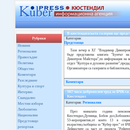
В кюстендилската галерия ще предс
Рубрики
Категория:
Предстоящо
Новини
Тази вечер в ХГ ”Владимир Димитро
Регионални
бъде представена книгата ”Бунтът н
Правосъдие
Димитров Майстора”,по информация на м
Политика
отдел ”Култура и духовно развитие”,предад
Организатори са галерията и библиотеката,
Общество
Коментари
Разследване
Коментари
Култура и спорт
367 часа доброволен труд за БЧК са
Интервю
Кюстендил
Скандално
Категория:
Регионални
Местни избори
Любопитно
През миналата година пенсио
Национални
Кюстендил,Дупница, Бобов дол,Бобошево
53-мероприятия,от които 13 в соци
Предстоящо
възрастни,съобщиха за “Кубер прес” от Б
репортаж
Дейностите са част от проекта ”Рейнте