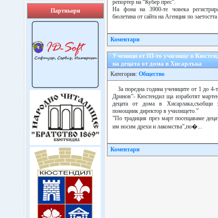
репортер на “Кубер прес”.
На фона на 3900-те човека регистрир
Партньори
бюлетина от сайта на Агенция по заетостта в
Коментари
Ученици от ІІІ-то училище в Кюсте
на децата от дома в Хисарлъка
Категория:
Общество
За поредна година учениците от 1 до 4
Дринов”- Кюстендил ща изработят мартен
децата от дома в Хисарлака,съобщи з
помощник директор в училището.”
”По традиция през март посещаваме деца
им носим дрехи и лакомства”,по�...
Коментари