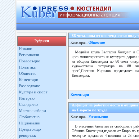
88 читалища от кюстендилско получ
Рубрики
Категория:
Общество
Новини
Медийна група България Холдинг и С
Регионални
чрез министерството на културата дариха
Правосъдие
на община Кюстендил по 80-тома литера
художествена литература на 88 чи
Политика
прес”,Светлин Кирилов председател н
Общество
Кюстендил.
Коментари
...
Разследване
Култура и спорт
Коментари
Интервю
Скандално
Дефицит на работни места в община
на Бюрото по труда
Местни избори
Любопитно
Категория:
Регионални
Национални
В месечния бюлетин за свободните раб
Предстоящо
Община Кюстендил,издаван от Бюро по т
репортаж
месец се предлагат 4-позиции за 23 сво