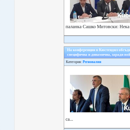
паланка Сашко Митовски: Нека 
На конференция в Кюстендил обсъдих
специфична и динамична, заради во
Категория:
Регионални
са...