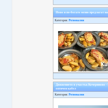
Ново и по-богато меню предлагат на
Категория:
Регионални
Движението в участък Кочериново -
оптичен кабел
Категория:
Регионални