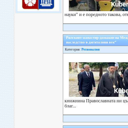
науки" и е поредното такова, от
Рилският манастир-домакин на Меж
наследство в дигиталния век“
Категория:
Регионални
книжнина Православната ни цър
благ...