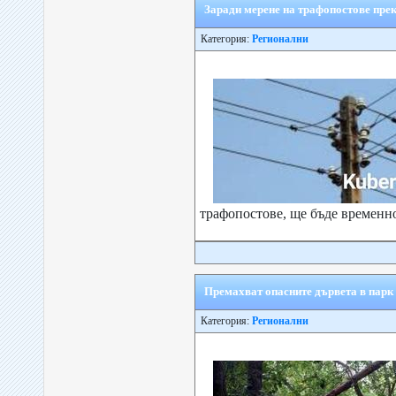
Заради мерене на трафопостове прек
Категория:
Регионални
трафопостове, ще бъде временно
Премахват опасните дървета в парк ,
Категория:
Регионални