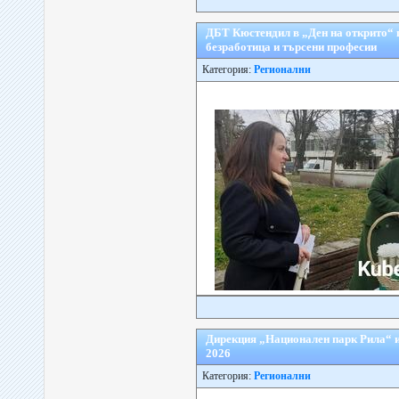
ДБТ Кюстендил в „Ден на открито“ п
безработица и търсени професии
Категория:
Регионални
Дирекция „Национален парк Рила“ и
2026
Категория:
Регионални