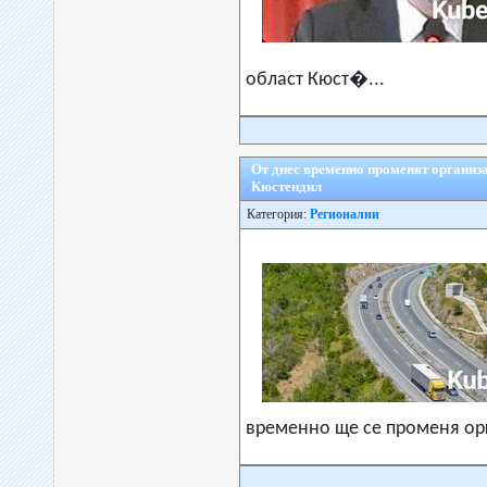
област Кюст�...
От днес временно променят организ
Кюстендил
Категория:
Регионални
временно ще се променя ор