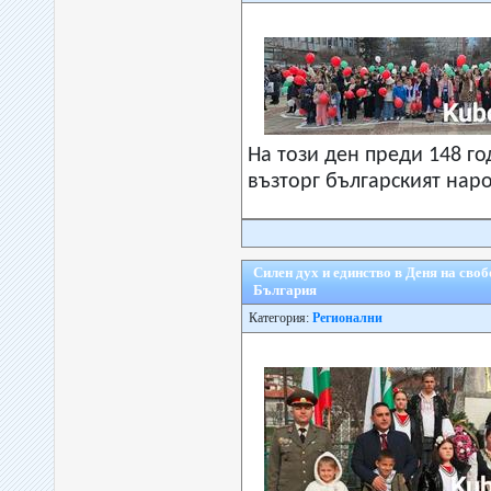
На този ден преди 148 г
възторг българският нар
Силен дух и единство в Деня на своб
България
Категория:
Регионални