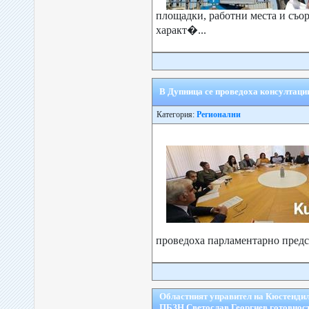
площадки, работни места и съо
характ�...
В Дупница се проведоха консултации
Категория:
Регионални
проведоха парламентарно предс
Областният управител на Кюстендил
ПБЗН Светослав Георгиев готовност