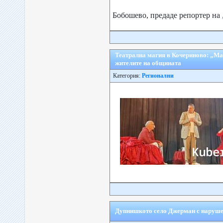
Бобошево, предаде репортер на „
Театрална магия в Кочериново: „Ма
жителите на общината
Категория:
Регионални
Дупнишкото село Джерман с наруше