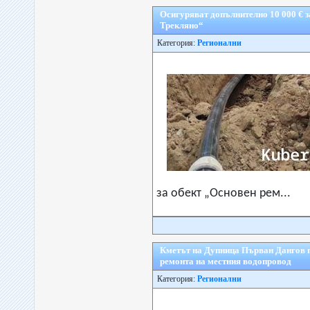
Осигуряват допълнително 10 000 € з
Трекляно“
Категория:
Регионални
за обект „Основен рем...
Кметът на Дупница Първан Дангов по
ремонта на местния водопровод
Категория:
Регионални