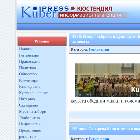
4336,45 евро събраха в Дупница от 
Рубрики
за децата!“
Новини
Категория:
Регионални
Регионални
Правосъдие
Политика
Общество
Коментари
Разследване
Култура и спорт
Интервю
каузата обедини малки и големи
Скандално
Местни избори
Любопитно
Национални
Община Сапарева баня отличи и под
Предстоящо
репортаж
Категория:
Регионални