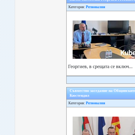
Категория:
Регионални
Георгиев, в срещата се включ...
Съвместно заседание на Общинските
Кюстендил
Категория:
Регионални