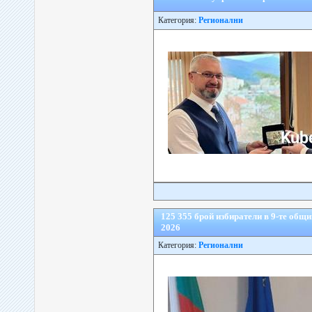
Категория:
Регионални
125 355 брой избиратели в 9-те общ
2026
Категория:
Регионални