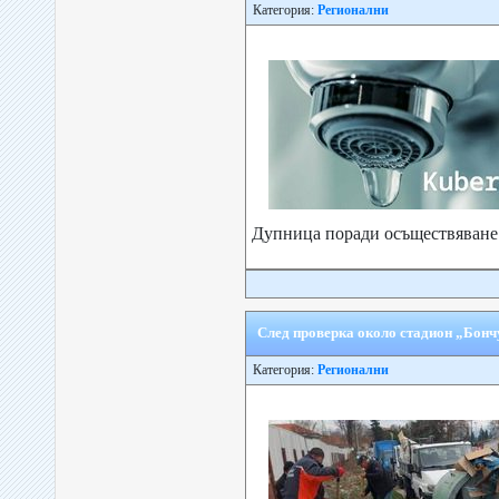
Категория:
Регионални
Дупница поради осъществяване н
След проверка около стадион „Бончу
Категория:
Регионални