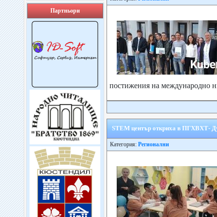
Партньори
постижения на международно ни
STEM център откриха в ПГХВХТ- Д
Категория:
Регионални