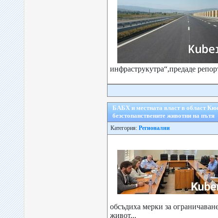
инфраструкутра“,предаде репорте
БАБХ и местната власт в област Кю
безстопанствените животни на пътя
Категория:
Регионални
обсъдиха мерки за ограничаване
живот...