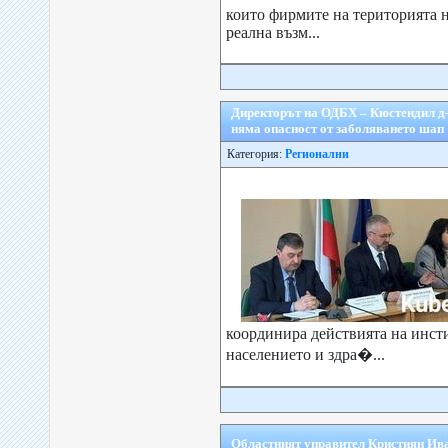
които фирмите на територията 
реална възм...
Директорът на ОДБХ – Кюстендил д-
няма опасност от заболяването шап
Категория:
Регионални
координира действията на инст
населението и здра�...
Областният управител Кристиян Ива