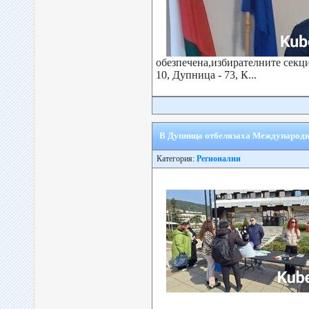
обезпечена,избирателните секци
10, Дупница - 73, К...
В Дупница отбелязаха Международн
Категория:
Регионални