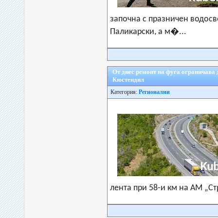
започна с празничен водосве
Паликарски, а м�...
От днес ремонт на фуга ограничава
Кюстендил
Категория:
Регионални
лента при 58-и км на АМ „Ст