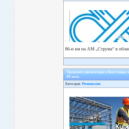
86-и км на АМ „Струма“ в облас
Трудовите инспектори в Кюстендил з
80 акта
Категория:
Регионални