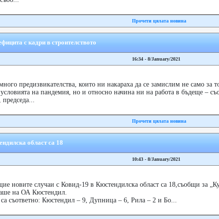
Прочети цялата новина
фицита с кадри в строителството
16:34 - 8/January/2021
много предизвикателства, които ни накараха да се замислим не само за т
 условията на пандемия, но и относно начина ни на работа в бъдеще – с
председа...
Прочети цялата новина
ендилска област са 18
10:43 - 8/January/2021
ие новите случаи с Ковид-19 в Кюстендилска област са 18,съобщи за „К
таше на ОА Кюстендил.
а съответно: Кюстендил – 9, Дупница – 6, Рила – 2 и Бо...