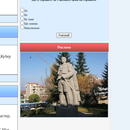
Да
Не
Не знам
Ще опитам
Невъзможно
Реклама
„Кубер
астир,
" Мая