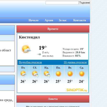
Начало
Архив
За нас
Контакти
Времето
 област
Анкета
на среда„
Ще се справите ли с високите цени на горивата!