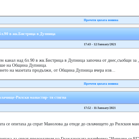
Прочети цялата новина
л.90 в жк.Бистрица в Дупница
17:43 - 12/January/2021
н канал над бл.90 в жк.Бистрица в Дупница започна от днес,съобщи за 
таше на Община Дупница.
нето на мазетата продължи, от Община Дупница вчера изв...
Прочети цялата новина
влачище-Рилски манастир- тя стигна
17:52 - 11/January/2021
та се опитаха да спрат Манолова да отиде до свлачището до Рилския ман
питаха да спрат председателя на Гражданската платформа "Изправи се.БГ