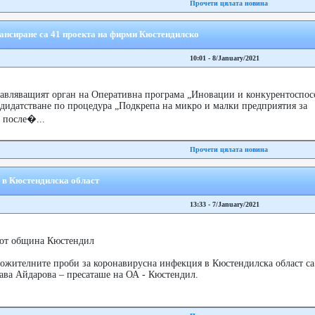
Прочети цялата новина
нансиране са 41 проекта на фирми Кюстендилско
10:01 - 8/January/2021
авляващият орган на Оперативна програма „Иновации и конкурентоспос
ндидатстване по процедура „Подкрепа на микро и малки предприятия за
 после�...
Прочети цялата новина
9 в Кюстендилска област
13:33 - 7/January/2021
от община Кюстендил
жителните проби за коронавирусна инфекция в Кюстендилска област са
ава Айдарова – пресаташе на ОА - Кюстендил.