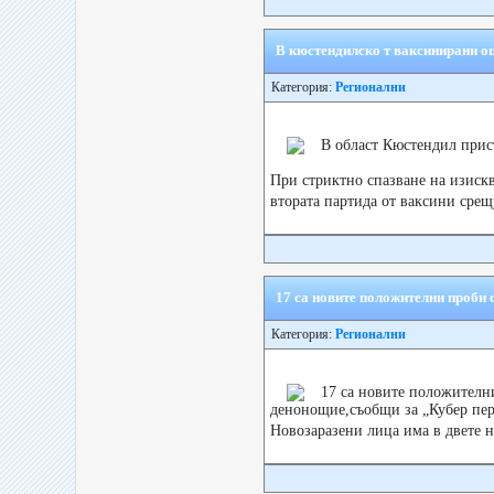
В кюстендилско т ваксинирани ощ
Категория:
Регионални
В област Кюстендил прис
При стриктно спазване на изискв
втората партида от ваксини сре
17 са новите положителни проби 
Категория:
Регионални
17 са новите положителн
денонощие,съобщи за „Кубер пер
Новозаразени лица има в двете 