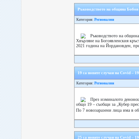
Ръководството на община Бобов 
Категория:
Регионални
Ръководството на община
Хвърляне на Богоявленския кръст
2021 година на Йордановден, пре
19 са новите случаи на Covid – 1
Категория:
Регионални
През изминалото денонощ
общо 19 – съобщи за „Кубер пре
По 7 новозаразени лица има в о
25 са новите случаи на Covid – 1