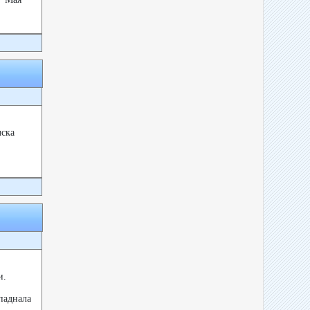
лска
и.
паднала