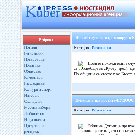
Новите случаи с коронавирус в К
Рубрики
Новини
Категория:
Регионални
Регионални
Правосъдие
Новите положителни случ
Политика
са 19,съобщи за „Кубер прес“, 
Общество
По общини са съответно: Кюстен
Коментари
Разследване
Култура и спорт
Интервю
Дупница с три проекта-ПУДООС за
Скандално
Местни избори
Категория:
Регионални
Любопитно
Национални
Предстоящо
Община Дупница ще входи
за финансиране на детски кътове
репортаж