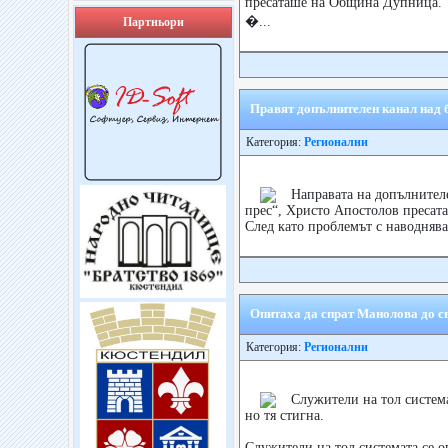
пресаташе на Община Дупница.
�...
Партньори
Правят допълнителен канал над б
Категория:
Регионални
Направата на допълнителе
прес“, Христо Апостолов преса
След като проблемът с наводнява
Опитаха да спрат Манолова до с
Категория:
Регионални
Служители на тол система
но тя стигна.
Служители на тол системата се о