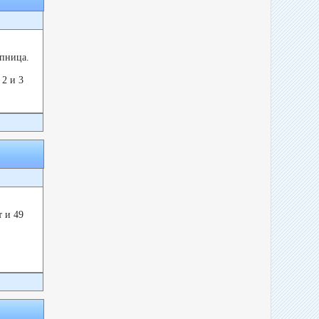
пница.
2 и 3
т и 49