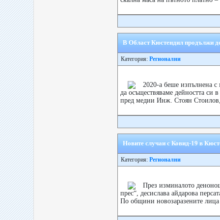
В Oбласт Кюстендил продължи де
Категория:
Регионални
2020-а беше изпълнена с 
да осъществяваме дейността си в
пред медии Инж. Стоян Стоилов, 
Новите случаи с Ковид-19 в Кюст
Категория:
Регионални
През изминалото денонощ
прес“, десислава айдарова перса
По общини новозаразените лица с