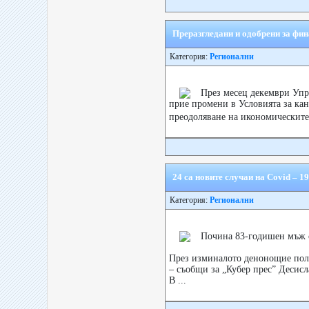
Преразгледани и одобрени за фи
Категория:
Регионални
През месец декември Упр
прие промени в Условията за ка
преодоляване на икономическите
24 са новите случаи на Covid – 1
Категория:
Регионални
Почина 83-годишен мъж 
През изминалото денонощие поло
– съобщи за „Кубер прес” Десисл
В ...