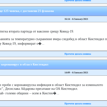
Прочети цялата новина
е 125 човека, с доставени 25 флакона
16:14 - 6/January/2021
тигна втората партида от ваксини срещу Ковид-19.
анията за температурно съхранение вчера следобед в област Кюстендил 
щу Ковид-19, информират о�...
Прочети цялата новина
с коронавирус в област Кюстендил
14:09 - 6/January/2021
и проби с коронавирусна инфекция в област Кюстендил за изминалото
с“, Десислава Айдарова пресаташе на ОА Кюстендил.
най- големи общини – осем в Кюстен�...
Прочети цялата новина