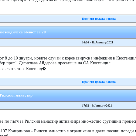
Прочети цялата новина
юстендилска област са 20
16:26 - 11/January/2021
от 8 до 10 януари, новите случаи с коронавирусна инфекция в Кюстенди
бер прес“, Десислава Айдарова пресаташе на ОА Кюстендил.
са съответно: Кюстенд�...
Прочети цялата новина
 Рилския манастир
17:02 - 9/January/2021
ве по пътя за Рилския манастир активизира множество срутищни процес
-107 Кочериново - Рилски манастир е ограничено в двете посоки поради 
съоб...