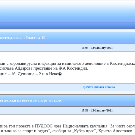
юстендилска област са 19
16:03 - 13/January/2021
аи с коронавирусна инфекция за изминалото денонощие в Кюстендилска
Десислава Айдарова пресаташе на ЖА Кюстендил.
дил – 16, Дупница – 2 и в Неве�...
Прочети цялата новина
 детски кътове и за спорт и отдих
15:59 - 13/January/2021
ра три проекта в ПУДООС чрез Националната кампания “За чиста окол
 и такива за спорт и отдих“, съобщи за „Кубер прес“, Христo Апостолов