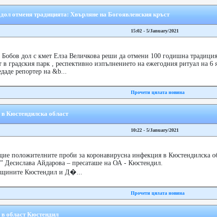
дол отменя традицията: Хвърляне на Богоявленския кръст
15:02 - 5/January/2021
 Бобов дол с кмет Елза Величкова реши да отмени 100 годишна традиция
 в градския парк , респективно изпълнението на ежегодния ритуал на 6 
даде репортер на &b...
Прочети цялата новина
9 в Кюстендилска област
10:22 - 5/January/2021
ие положителните проби за коронавирусна инфекция в Кюстендилска об
с” Десислава Айдарова – пресаташе на ОА - Кюстендил.
бщините Кюстендил и Д�...
Прочети цялата новина
9 в област Кюстендил