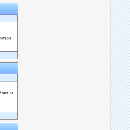
:
януари
ласт са