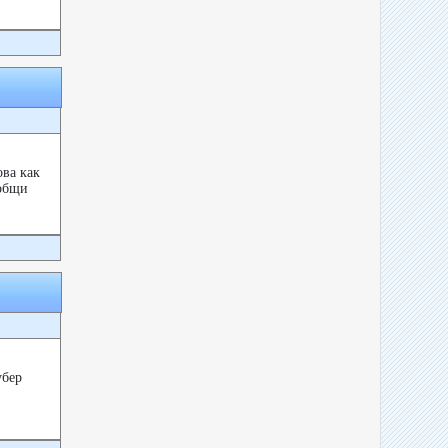
ова как
ъобщи
убер