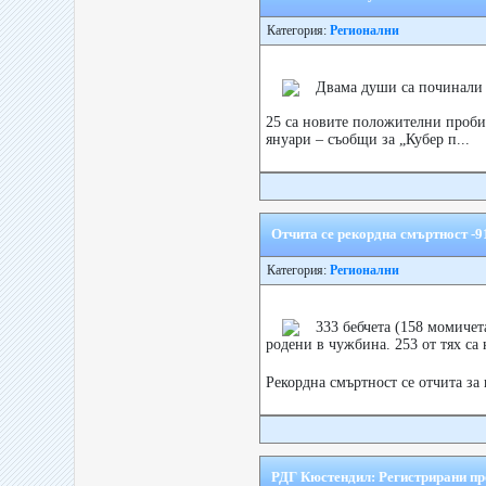
Категория:
Регионални
Двама души са починали 
25 са новите положителни проби
януари – съобщи за „Кубер п...
Отчита се рекордна смъртност -9
Категория:
Регионални
333 бебчета (158 момичет
родени в чужбина. 253 от тях са
Рекордна смъртност се отчита за
РДГ Кюстендил: Регистрирани пре