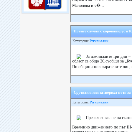
Манолова и е�...
Новите случаи с коронавирус в К
Категория:
Регионални
За изминалите три дни – 
област са общо 20,съобщи за „Ку
По общини новозаразените лица 
Срутванияния затвориха пътя за
Категория:
Регионални
Преовлажняване на скато
Временно движението по път III
скална маса на пътното платно – 