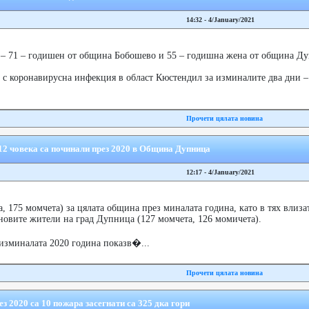
14:32 - 4/January/2021
– 71 – годишен от община Бобошево и 55 – годишна жена от община Ду
 с коронавирусна инфекция в област Кюстендил за изминалите два дни – 
Прочети цялата новина
12 човека са починали през 2020 в Община Дупница
12:17 - 4/January/2021
а, 175 момчета) за цялата община през миналата година, като в тях влиза
 новите жители на град Дупница (127 момчета, 126 момичета).
 изминалата 2020 година показв�...
Прочети цялата новина
з 2020 са 10 пожара засегнати са 325 дка гори