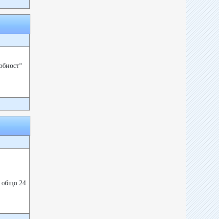
обност“
 общо 24