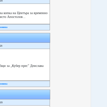
021
а копка на Центъра за временно
ристо Апостолов...
новина
021
бщи за „Кубер прес” Деислава
новина
021