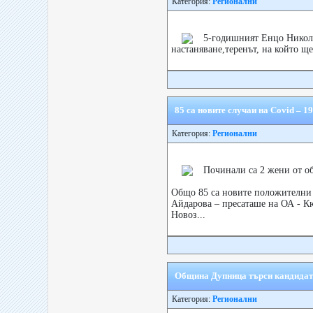
Категория:
Регионални
5-годишният Енцо Николо
настаняване,теренът, на който ще
85 са новите случаи на Covid – 1
Категория:
Регионални
Починали са 2 жени от об
Общо 85 са новите положителни с
Айдарова – пресаташе на ОА - К
Новоз...
Община Дупница търси кандидати
Категория:
Регионални