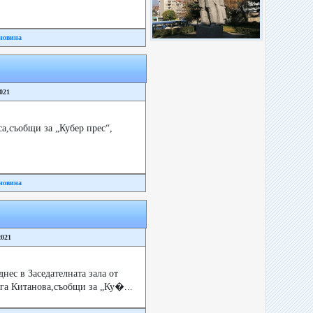
новина
2021
а,съобщи за „Кубер прес“,
новина
2021
ес в Заседателната зала от
га Китанова,съобщи за „Ку�...