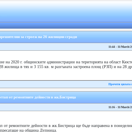
зрешителни за строеж на 26 жилищни сгради
11:44 - 11/March/
ие на 2020 г. общинските администрации на територията на област Кюст
8 жилища в тях и 3 155 кв. м разгъната застроена площ (РЗП) и на 28 дру
Прочети цялата 
 етап от ремонтните дейности в жк.Бистрица
11:16 - 11/March/
ап от ремонтните дейности в жк.Бистрица ще бъде направена в понеделни
 пресаташе на община Дупница.