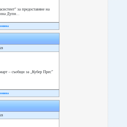
систент“ за предоставяне на
ина Дупн...
новина
021
март – съобщи за „Кубер Прес”
новина
021