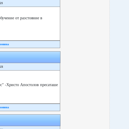
021
бучение от разстояние в
новина
021
с“ -Христо Апостолов пресаташе
новина