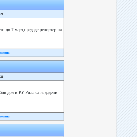
021
и до 7 март,предаде репортер на
новина
021
ов дол и РУ Рила са издадени
новина