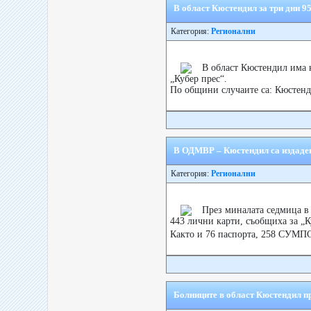
В област Кюстендил за три дни 95
Категория:
Регионални
В област Кюстендил има н
„Кубер прес“.
По общини случаите са: Кюстендил
В ОДМВР – Кюстендил са издаде
Категория:
Регионални
През миналата седмица в
443 лични карти, съобщиха за „К
Както и 76 паспорта, 258 СУМПС
Болниците в област Кюстендил пр