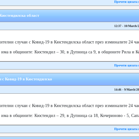
Прочети цялата 
в Кюстендилска област
12:37 - 10/March/
телни случаи с Ковид-19 в Кюстендилска област през изминалите 24 час
има в общините: Кюстендил – 30, в Дупница са 9, в общините Рила и Коч
Прочети цялата 
и с Ковид-19 в Кюстендилско
14:46 - 9/March/2
телни случаи с Ковид-19 в Кюстендилска област през изминалите 24 час
има в общините: Кюстендил – 29, в Дупница са 18, Кочериново - 5, Сапаре
Прочети цялата 