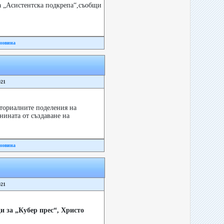
а „Асистентска подкрепа“,съобщи
новина
021
иториалните поделения на
ината от създаване на
новина
021
 за „Кубер прес“, Христо