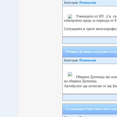
Категория:
Регионални
Учениците от НУ „Св. св
електронна среда за периода от 8
Ситуацията в трите многопрофил
Община Дупница осигурява безпл
Категория:
Регионални
Община Дупница ще осигу
на община Дупница.
Автобусите ще потеглят от жк.Би
5-годишният Енцо Николов и кме