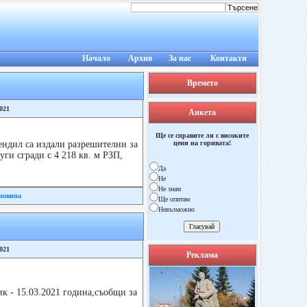
Начало
Архив
За нас
Контакти
Времето
2021
Анкета
Ще се справите ли с високите
ендил са издали разрешителни за
цени на горивата!
ги сгради с 4 218 кв. м РЗП,
Да
Не
Не знам
новина
Ще опитам
Невъзможно
2021
Реклама
к - 15.03.2021 година,съобщи за