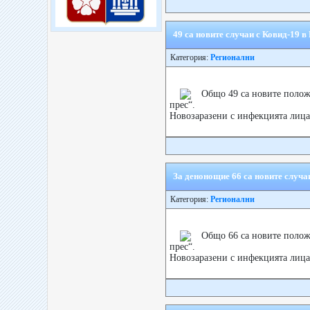
49 са новите случаи с Ковид-19 
Категория:
Регионални
Общо 49 са новите положи
прес“.
Новозаразени с инфекцията лица 
За денонощие 66 са новите случа
Категория:
Регионални
Общо 66 са новите положи
прес“.
Новозаразени с инфекцията лица 