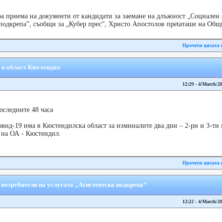
 приема на документи от кандидати за заемане на длъжност „Социален а
подкрепа”, съобщи за „Кубер прес“, Христо Апостолов преtаташе на Общ
Прочети цялата 
9 в област Кюстендил
12:29 - 4/March/2
оследните 48 часа
ид-19 има в Кюстендилска област за изминалите два дни – 2-ри и 3-ти 
 на ОА - Кюстендил.
Прочети цялата 
 потребители на услугата „Асистентска подкрепа“
12:22 - 4/March/2