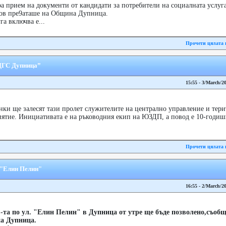
 прием на документи от кандидати за потребители на социалната услуг
лов пре9аташе на Община Дупница.
а включва е...
Прочети цялата 
„ДГС Дупница”
15:55 - 3/March/2
нки ще залесят тази пролет служителите на централно управление и тер
тие. Инициативата е на ръководния екип на ЮЗДП, а повод е 10-годишн
Прочети цялата 
 "Елин Пелин"
16:55 - 2/March/2
а по ул. "Елин Пелин" в Дупница от утре ще бъде позволено,съобщи
на Дупница.