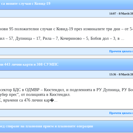
 са новите случаи с Ковид-19
14:07 - 8/March/2
ови 95 положителни случаи с Ковид-19 през изминалите три дни – от 5-т
 – 57, Дупница – 17, Рила – 7, Кочериново – 5, Бобов дол – 3, в ...
Прочети цялата 
ни 443 лични карти и 308 СУМПС
13:36 - 8/March/2
 сектор БДС в ОДМВР – Кюстендил, и поделенията в РУ Дупница, РУ Боб
убер прес“, от полицията в Кюстендил.
, връчени са 476 лични кар�...
Прочети цялата 
ед спиране на плановия прием и плановите операции