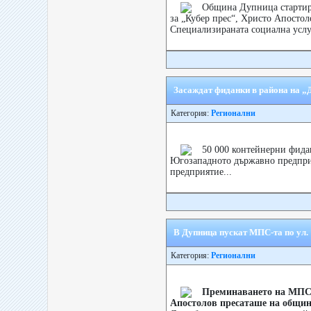
Община Дупница стартира
за „Кубер прес“, Христо Апосто
Специализираната социална услуг
Засаждат фиданки в района на 
Категория:
Регионални
50 000 контейнерни фида
Югозападното държавно предприя
предприятие...
В Дупница пускат МПС-та по ул.
Категория:
Регионални
Преминаването на МПС-т
Апостолов пресаташе на общи