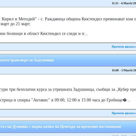
11:31 - 6/March/2
. Кирил и Методий“ - с. Раждавица община Кюстендил преминават към о
 март до 21 март.
ни болници в област Кюстендил се следи и п...
Прочети цялата 
атен транспорт за Задушница
16:00 - 5/March/2
ри три безплатни курса за утрешната Задушница, съобщи за „Кубер пре
стрица и спирка "Актавис" в 09:00, 12:00 и 15:00 часа до Гробище�...
Прочети цялата 
тът на Дупница с първа копка на Центъра за временно настаняване