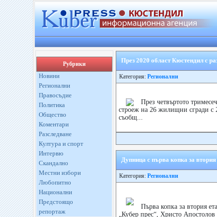
През 2020 област Кюстендил с ра
Рубрики
Новини
Категория:
Регионални
Регионални
Правосъдие
През четвъртото тримесеч
Политика
строеж на 26 жилищни сгради с 2
Общество
съобщ...
Коментари
Разследване
Култура и спорт
Интервю
Дупница с първа копка за втория
Скандално
Местни избори
Категория:
Регионални
Любопитно
Национални
Предстоящо
Първа копка за втория ет
репортаж
„Кубер прес“, Христо Апостолов