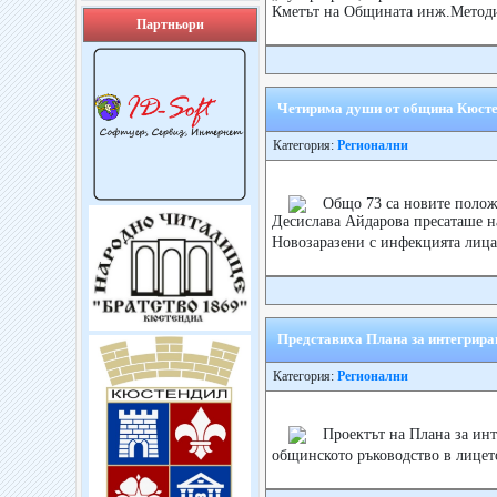
Кметът на Общината инж.Методи 
Партньори
Четирима души от община Кюсте
Категория:
Регионални
Общо 73 са новите положи
Десислава Айдарова пресаташе 
Новозаразени с инфекцията лица
Представиха Плана за интегрира
Категория:
Регионални
Проектът на Плана за инт
общинското ръководство в лицет