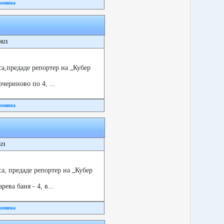
новина
2021
а,предаде репортер на „Кубер
ериново по 4, ...
новина
021
а, предаде репортер на „Кубер
ва баня - 4, в...
новина