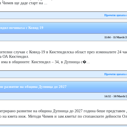
Чимев ще даде старт на ...
Прочети цялата 
ндил починаха с Ковид 19
11:04 - 11/March/
телни случаи с Ковид-19 в Кюстендилска област през изминалите 24 час
на ОА Кюстендил.
 има в общините: Кюстендил – 34, в Дупница с�...
Прочети цялата 
но развитие на община Дупница до 2027
14:32 - 10/March/
егрирано развитие на община Дупница до 2027 година беше представен дн
о на кмета инж. Методи Чимев и зам.кметът по стопанските дейности Ол