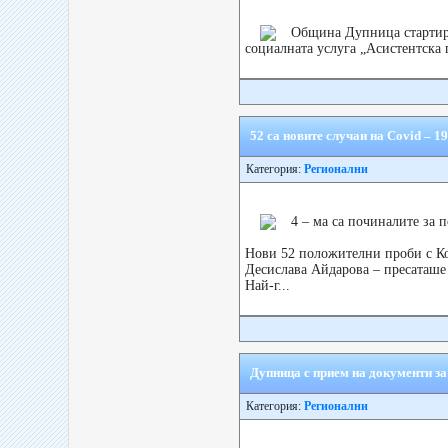
Община Дупница стартира
социалната услуга „Асистентска 
52 са новите случаи на Covid – 1
Категория:
Регионални
4 – ма са починалите за п
Нови 52 положителни проби с Ков
Десислава Айдарoва – пресаташе
Най-г...
Дупница с прием на документи за
Категория:
Регионални