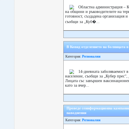
Областна администрация – К
на общини и ръководителите на тер
готовност, създадена организация и
съобщи за „Куб�...
В Ковид отделението на болницата 
Категория:
Регионални
14-дневната заболяваемост в
население, съобщи за „Кубер прес“
Лицата със завършен ваксинационен 
като за вчер...
Провeде сеинформационна кампания 
наводнения
Категория:
Регионални