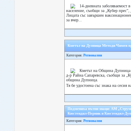
14-дневната заболяваемост в
население, съобщи за „Кубер прес“
Лицата със завършен ваксинационен 
за вчер...
Кметът на Дупница Методи Чимев вр
Категория:
Регионални
Кметът на Община Дупница 
д-р Райна Сапаревска, съобщи за „К
община Дупница.
Тя бе удостоена със знака на сесия
Подмениха пътни знаци: АМ „Струм
Кюстендил-Перник и Кюстендил-Ду
Категория:
Регионални