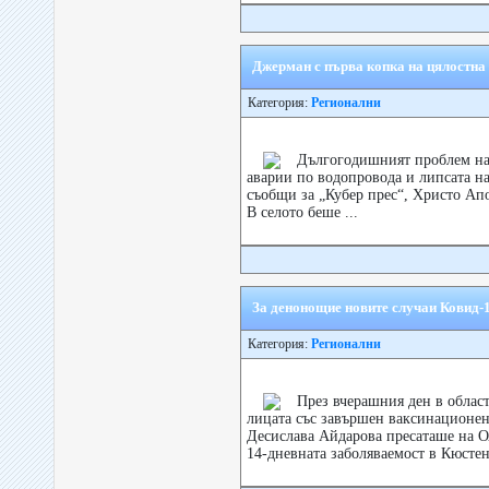
Джерман с първа копка на цялостна
Категория:
Регионални
Дългогодишният проблем на 
аварии по водопровода и липсата на
съобщи за „Кубер прес“, Христо Ап
В селото беше ...
За денонощие новите случаи Ковид-1
Категория:
Регионални
През вчерашния ден в облас
лицата със завършен ваксинационен 
Десислава Айдарова пресаташе на 
14-дневната заболяваемост в Кюстен