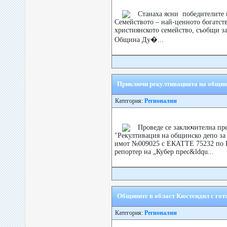
Станаха ясни победителите в
Семейството – най-ценното богатств
християнското семейство, съобщи з
Община Ду�...
Приключи рекултивацията на общин
Категория:
Регионални
Проведе се заключителна пр
"Рекултивация на общинско депо за
имот №009025 с ЕКАТТЕ 75232 по К
репортер на „Кубер прес&ldqu...
Общините в област Кюстендил с гото
Категория:
Регионални