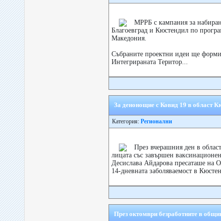
МРРБ с кампания за набиран
Благоевград и Кюстендил по програ
Македония.
Събраните проектни идеи ще формир
Интегрираната Територ...
За денонощие с Ковид 19 в област 
Категория:
Регионални
През вчерашния ден в облас
лицата със завършен ваксинационен 
Десислава Айдарова пресаташе на 
14-дневната заболяваемост в Кюстен
През октомври безработните в общин