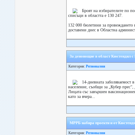
Броят на избирателите по п
списъци в областта е 130 247.
132 000 бюлетини за провеждането н
доставени днес в Областна админист
За денонощие в област Кюстендил с
Категория:
Регионални
14-дневната заболяваемост в
население, съобщи за „Кубер прес“
Лицата със завършен ваксинационен 
като за вчера...
МРРБ набира проекти и от Кюстенд
Категория:
Регионални