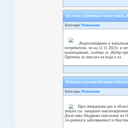
Без вода в Дупинца остават улици „
Категория:
Регионални
„Водоснабдяване и канализ
потребители, че на 12.11.2021г. в пе
водоподаване, съобщи за „Кубер пр
Причина за липсата на вода е из...
В Ковид отделение-болница в Кюсте
Категория:
Регионални
През вчерашния ден в облас
лицата със завършен ваксинационен 
Десислава Айдарова пресаташе на 
14-дневната заболяваемост в Кюстен