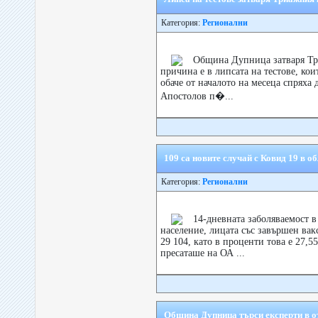
Категория:
Регионални
Община Дупница затваря Три
причина е в липсата на тестове, ко
обаче от началото на месеца спряха 
Апостолов п�...
109 са новите случай с Ковид 19 в о
Категория:
Регионални
14-дневната заболяваемост в
население, лицата със завършен вак
29 104, като в проценти това е 27,
пресаташе на ОА ...
Община Дупница търси експерти в о