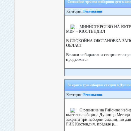
Спокойно тръгна изборния ден в кю
Категория:
Регионални
МИНИСТЕРСТВО НА ВЪТ
МВР – КЮСТЕНДИЛ
В СПОКОЙНА ОБСТАНОВКА ЗАП
ОБЛАСТ
Всички избирателни секции се охра
продължи ...
Закриха три изборни секции в Дупни
Категория:
Регионални
С решение на Районно избир
кметът на община Дупница Методи 
закрити три изборни секции, по да
РИК Кюстендил, предаде р...