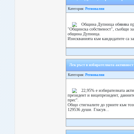
Категория:
Регионални
Община Дупница обявява при
"Общинска собственост", съобщи за
община Дупница.
Изискванията към кандидатите са з
Лек ръст в избирателната активност
Категория:
Регионални
22,95% е избирателната акт
президент и вицепрезидент, данните
прес“.
Общо стигналите до урните към тоз
129536 души. Гласув...