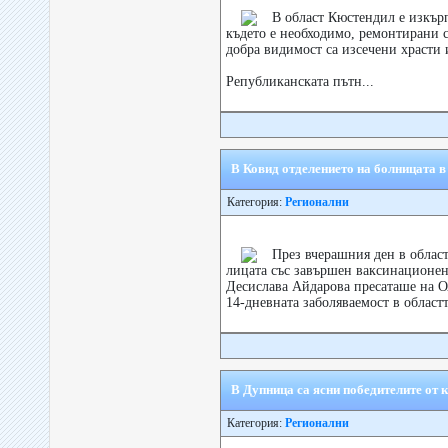
В област Кюстендил е изкър
където е необходимо, ремонтирани с
добра видимост са изсечени храсти и
Републиканската пътн...
В Ковид отделението на болницата 
Категория:
Регионални
През вчерашния ден в облас
лицата със завършен ваксинационен 
Десислава Айдарова пресаташе на 
14-дневната заболяваемост в областта
В Дупница сa ясни победителите от 
Категория:
Регионални