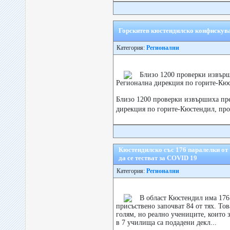
Горскитев кюстендилско конфискува
Категория:
Регионални
Близо 1200 проверки извърш
Регионална дирекция по горите-Кю
Близо 1200 проверки извършиха пр
дирекция по горите-Кюстендил, пров
Кюстендилско със 176 паралелки от 1
да се тестват за COVID 19
Категория:
Регионални
В област Кюстендил има 176 
присъствено започват 84 от тях. То
голям, но реално учениците, които 
в 7 училища са подадени декл...