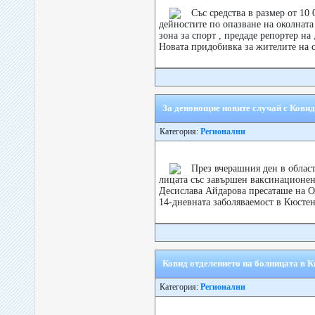
Със средства в размер от 10
дейностите по опазване на околната 
зона за спорт , предаде репортер на
Новата придобивка за жителите на се
За денонощие новите случай с Ковид
Категория:
Регионални
През вчерашния ден в облас
лицата със завършен ваксинационен 
Десислава Айдарова пресаташе на 
14-дневната заболяваемост в Кюстен
Ковид отделението на болницата в 
Категория:
Регионални