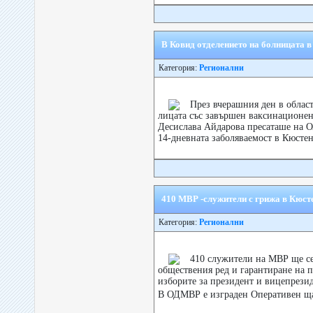
В Ковид отделението на болницата 
Категория:
Регионални
През вчерашния ден в облас
лицата със завършен ваксинационен 
Десислава Айдарова пресаташе на 
14-дневната заболяваемост в Кюстен
410 МВР -служители с грижа в Кюсте
Категория:
Регионални
410 служители на МВР ще се
обществения ред и гарантиране на п
изборите за президент и вицепрези
В ОДМВР е изграден Оперативен щаб