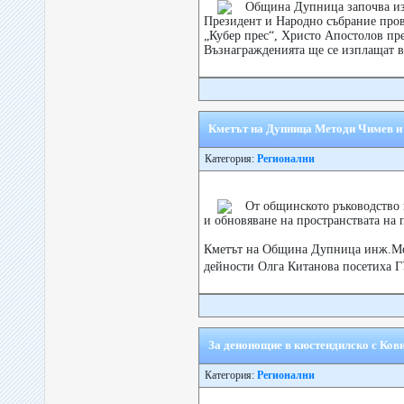
Община Дупница започва из
Президент и Народно събрание провед
„Кубер прес“, Христо Апостолов п
Възнагражденията ще се изплащат в.
Кметът на Дупница Методи Чимев и
Категория:
Регионални
От общинското ръководство 
и обновяване на пространствата на 
Кметът на Община Дупница инж.Ме
дейности Олга Китанова посетиха Г
За денонощие в кюстендилско с Кови
Категория:
Регионални