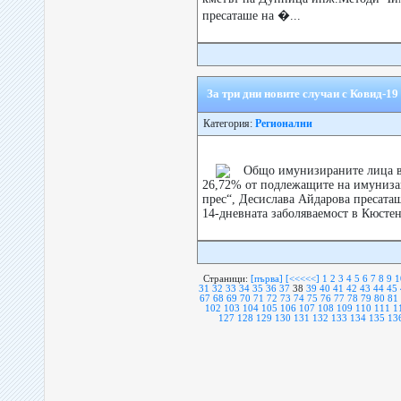
пресаташе на �...
За три дни новите случаи с Ковид-19
Категория:
Регионални
Общо имунизираните лица в 
26,72% от подлежащите на имуниза
прес“, Десислава Aйдарова пресата
14-дневната заболяваемост в Кюстен
Страници:
[първа]
[<<<<<]
1
2
3
4
5
6
7
8
9
1
31
32
33
34
35
36
37
38
39
40
41
42
43
44
45
67
68
69
70
71
72
73
74
75
76
77
78
79
80
81
102
103
104
105
106
107
108
109
110
111
1
127
128
129
130
131
132
133
134
135
13