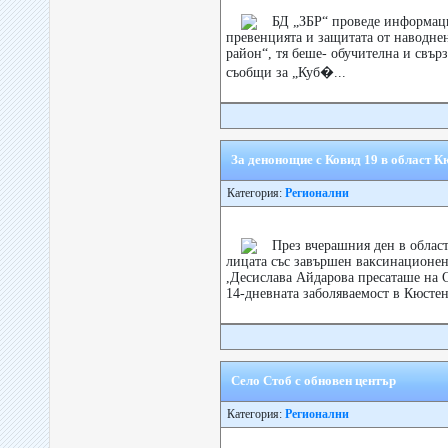
БД „ЗБР“ проведе информац
превенцията и защитата от наводне
район“, тя беше- обучителна и свър
съобщи за „Куб�...
За денонощие с Ковид 19 в област 
Категория:
Регионални
През вчерашния ден в облас
лицата със завършен ваксинационен 
,Десислава Айдарова пресаташе на
14-дневната заболяваемост в Кюстен
Село Стоб с обновен център
Категория:
Регионални