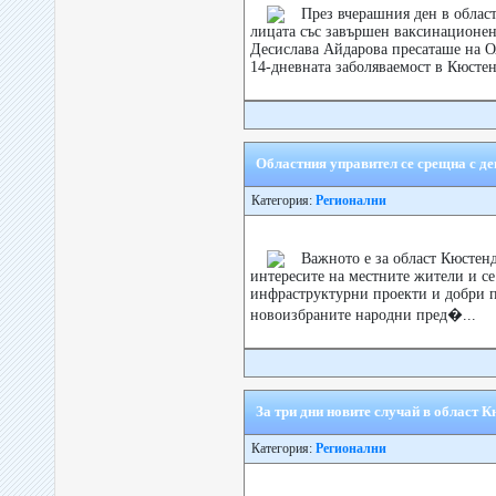
През вчерашния ден в облас
лицата със завършен ваксинационен 
Десислава Айдарова пресаташе на 
14-дневната заболяваемост в Кюстен
Областния управител се срещна с д
Категория:
Регионални
Важното е за област Кюстенд
интересите на местните жители и се
инфраструктурни проекти и добри п
новоизбраните народни пред�...
За три дни новите случай в област К
Категория:
Регионални