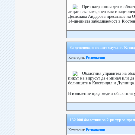
През вчерашния ден в облас
лицата със завършен ваксинационен 
Десислава Айдарова пресаташе на 
14-дневната заболяваемост в Кюстенд
За денонощие новите случаи с Ковид
Категория:
Регионални
Областния управител на обл
пикът на вирусът да е минал или да
болниците в Кюстендил и Дупница.
В изявление пред медии областния у
132 000 бюлетини за 2-ри тур за пре
Категория:
Регионални