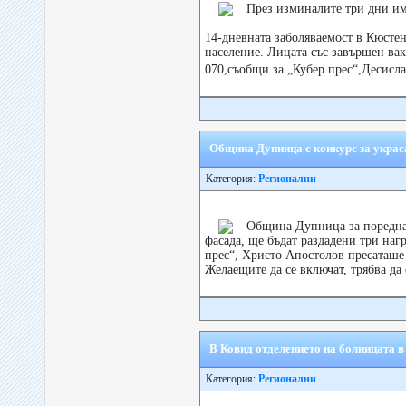
През изминалите три дни и
14-дневната заболяваемост в Кюстен
население. Лицата със завършен вак
070,съобщи за „Кубер прес“,Десисл
Община Дупница с конкурс за украса
Категория:
Регионални
Община Дупница за поредна 
фасада, ще бъдат раздадени три нагр
прес“, Христо Апостолов пресаташ
Желаещите да се включат, трябва да с
В Ковид отделението на болницата 
Категория:
Регионални