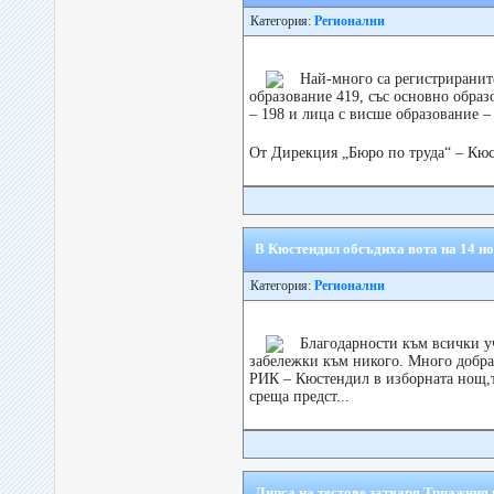
Категория:
Регионални
Най-много са регистриранит
образование 419, със основно образ
– 198 и лица с висше образование – 
От Дирекция „Бюро по труда“ – Кюс
В Кюстендил обсъдиха вота на 14 но
Категория:
Регионални
Благодарности към всички у
забележки към никого. Много добра
РИК – Кюстендил в изборната нощ,т
среща предст...
Липса на тестове затваря Триажния