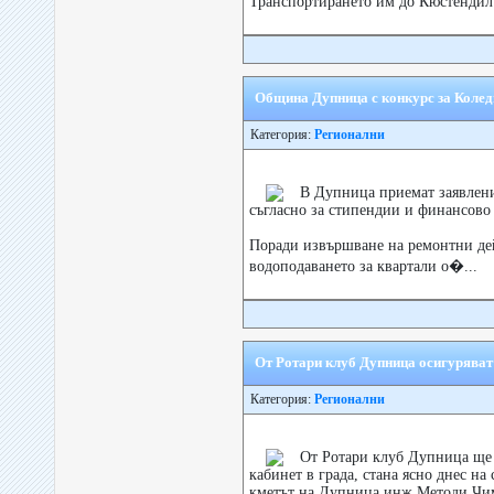
Транспортирането им до Кюстендил
Община Дупница с конкурс за Колед
Категория:
Регионални
В Дупница приемат заявлени
съгласно за стипендии и финансово
Поради извършване на ремонтни де
водоподаването за квартали о�...
От Ротари клуб Дупница осигуряват
Категория:
Регионални
От Ротари клуб Дупница ще 
кабинет в града, стана ясно днес н
кметът на Дупница инж.Методи Чим