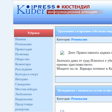
Храмовият си празник отбелязва пар
Рубрики
Новини
Категория:
Регионални
Регионални
Правосъдие
Днес Православната църква 
Политика
Общество
Знатната дама от град Илиопол е уб
Коментари
приема християнството.
Мощите на св. Варвара почиват в Кие
Разследване
Култура и спорт
Интервю
Скандално
Местни избори
Кочериново с пощенска кутия за пис
Любопитно
Категория:
Регионални
Национални
Предстоящо
репортаж