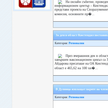
На онлайн събитие, проведе
информационен център – Кюстендил
представи проекта на Споразумениет
комисия, основните пр�...
За ден в област Кюстендил поставих
Категория:
Регионални
През вчерашния ден в област
завършен ваксинационен цикъл са 3
Айдарова пресаташе на ОА Кюстенди
област е 465,62 на 100 хи�...
В Дупница изплащат парите на члено
Категория:
Регионални