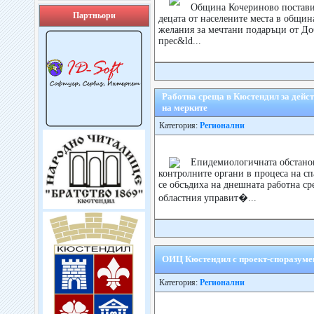
Община Кочериново постави 
Партньори
децата от населените места в общин
желания за мечтани подаръци от Доб
прес&ld...
Работна среща в Кюстендил за дейст
на мерките
Категория:
Регионални
Епидемиологичната обстанов
контролните органи в процеса на сп
се обсъдиха на днешната работна с
областния управит�...
ОИЦ Кюстендил с проект-споразумени
Категория:
Регионални