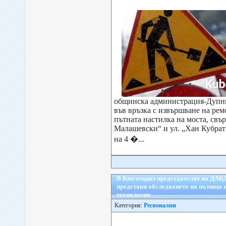
общинска администрация-Дупни
във връзка с извършване на ре
пътната настилка на моста, свъ
Малашевски“ и ул. „Хан Кубра
на 4 �...
В Кюстендил председателят на ДАБ
представи обследването на пътища 
технологии
Категория:
Регионални