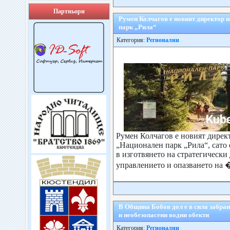
Партньори
Румен Колчагов е новият директор 
парк „Рила“
Категория:
Регионални
Румен Колчагов е новият дирек
„Национален парк „Рила“, сато 
в изготвянето на стратегически
управлението и опазването на �
В Община Бобов дол е в сила забран
и необезопасени водни обекти
Категория:
Регионални