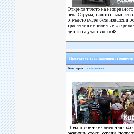
Откриха тялото на издирваното
река Струма, тялото е намерено 
откъдето вчера бяха извадени о
трагичния инцидент, в открива
детето са участвали к�...
Проведе се традиционният граничен
Категория:
Регионални
Традиционно на днешния събор
различни стоки, сергии, подред