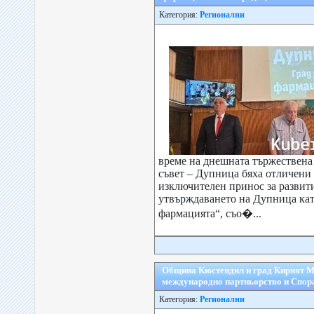
Категория:
Регионални
време на днешната тържествена
съвет – Дупница бяха отличени
изключителен принос за развит
утвърждаването на Дупница кат
фармацията“, съо�...
Община Кюстендил и град Кирият М
международно партньорство и Спор
Категория:
Регионални