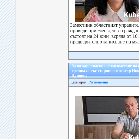
Заместник областният управит
проведе приемен ден за граждан
състоят на 24 юни всряда от 10:00
предварително записване на мяст
За пожароопасния сезон кметове на 
срещнаха със старши инспектор Ни
Дупница
Категория:
Регионални