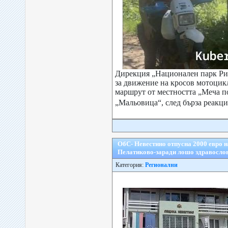
Дирекция „Национален парк Рил
за движение на кросов мотоцик
маршрут от местността „Меча п
„Мальовица“, след бърза реакци
ОбС- Невестино отпусна 2000 евро н
Пелатиково-заради лошо здравосло
Категория:
Регионални