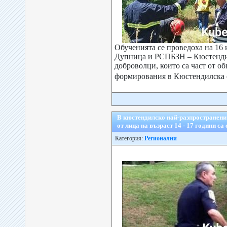
Обученията се проведоха на 16
Дупница и РСПБЗН – Кюстендил
доброволци, които са част от 
формирования в Кюстендилска 
В кюстендилско най-разпространен
от лица на възраст 14 - 17 години са
Категория:
Регионални