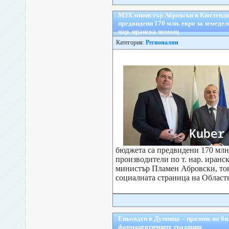
МЗХ министър Абровски в Кюстенди
предвидени 170 млн. евро за земедел
нар. иранска помощ
Категория:
Регионални
бюджета са предвидени 170 млн.
производители по т. нар. иранс
министър Пламен Абровски, то
социалната страница на Областн
Еньовден в Дупница – празник на бил
фармацевтичните традиции