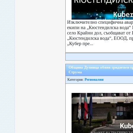
Изключително специфична авари
екипи на „Кюстендилска вода“
село Крайни дол, съобщават от
„Кюстендилска вода“, ЕООД, пр
„Кубер пре...
Община Дупница обяви тридневен тр
Струма
Категория:
Регионални