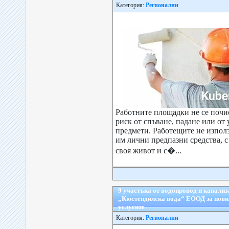
Категория:
Регионални
Работните площадки не се почис
риск от спъване, падане или от
предмети. Работещите не изпол
им лични предпазни средства, с
своя живот и с�...
9 участъка от водопровод и канализ
„Кюстендилска вода“ ЕООД за пови
услугите
Категория:
Регионални