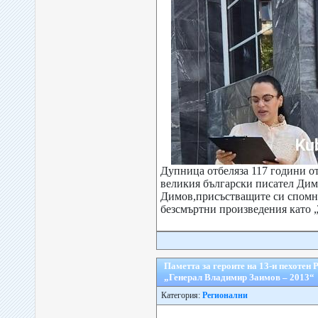
Дупница отбеляза 117 години о
великия български писател Ди
Димов,присъстващите си спомни
безсмъртни произведения като „
Паметта за героите на 13-и пехотен
„Генерал Владимир Заимов – 2013“
Категория:
Регионални