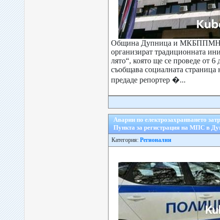
Община Дупница и МКБППМН 
организират традиционната ин
лято“, която ще се проведе от 6 
съобщава социалната страница
предаде репортер �...
Аварии по електрозахранването зат
Пункта за регистрация на МПС в Д
Категория:
Регионални