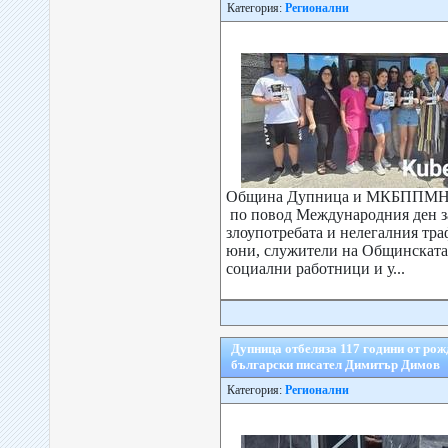
Категория:
Регионални
Община Дупница и МКБППМН 
по повод Международния ден за
злоупотребата и нелегалния тра
юни, служители на Общинската
социални работници и у...
Дупница отбеляза 117 години от рож
български писател Димитър Димов
Категория:
Регионални