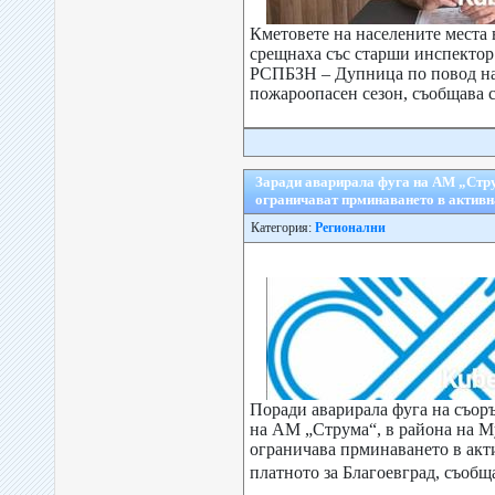
Кметовете на населените места
срещнаха със старши инспектор
РСПБЗН – Дупница по повод н
пожароопасен сезон, съобщава с
Заради аварирала фуга на АМ „Стр
ограничават прминаването в активн
Категория:
Регионални
Поради аварирала фуга на съор
на АМ „Струма“, в района на М
ограничава прминаването в акти
платното за Благоевград, съобща