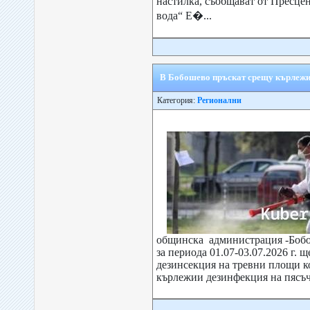
настилка, съобщават от Пресце
вода“ Е�...
В Бобошево пръскат срещу кърлеж
Категория:
Регионални
общинска администрация -Бобо
за периода 01.07-03.07.2026 г. 
дезинсекция на тревни площи к
кърлежии дезинфекция на пясъч