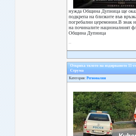
нужда Община Дупница ще ока
подкрепа на близките във връзк
погребални церемонии.В знак н
на починалите националният фл
Община Дупница
...
Откриха тялото на издирваното 11-
Струма
Категория:
Регионални