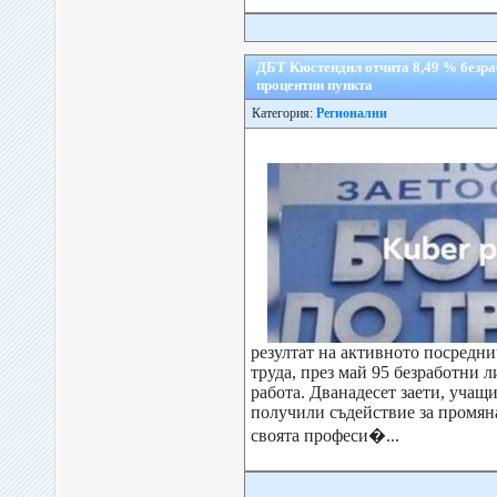
ДБТ Кюстендил отчита 8,49 % безра
процентни пункта
Категория:
Регионални
резултат на активното посредни
труда, през май 95 безработни л
работа. Дванадесет заети, учащ
получили съдействие за промян
своята професи�...