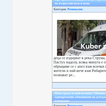
на възрастни мъж и жена
Категория:
Регионални
деца се издирват в река Струма,
Пастух надолу, всяка минута е 
обръщаме се с апел към всички
жители и най-вече към Рибарите
познават ре...
Нова среда за най-малките: Община
едновременно обновяване на детскат
площадки
Категория:
Регионални