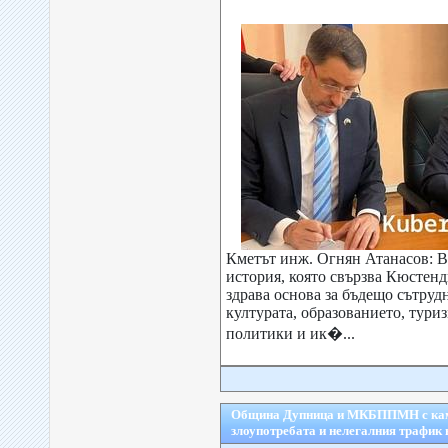
Кметът инж. Огнян Атанасов: В
история, която свързва Кюстенд
здрава основа за бъдещо сътруд
културата, образованието, тури
политики и ик�...
Община Дупница и МКБППМН с камп
злоупотребата и нелегалния трафик 