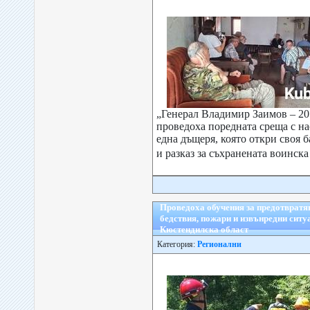
„Генерал Владимир Заимов – 2
проведоха поредната среща с на
една дъщеря, която откри своя б
и разказ за съхранената воинска
Проведоха обучения за предотвратя
бедствия, пожари и извънредни ситу
Кюстендилска област
Категория:
Регионални