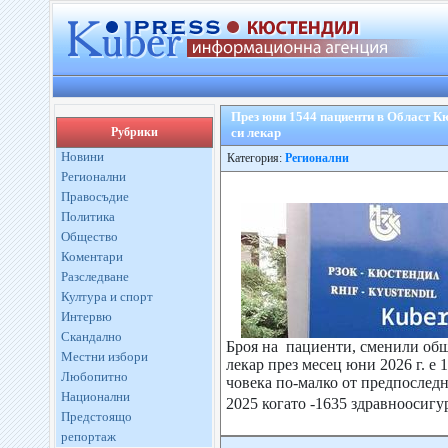
През юни 1544 пациенти в Област К
Рубрики
си лекар
Новини
Категория:
Регионални
Регионални
Правосъдие
Политика
Общество
Коментари
Разследване
Култура и спорт
Интервю
Скандално
Броя на пациенти, сменили об
Местни избори
лекар през месец юни 2026 г. е 
Любопитно
човека по-малко oт предпоследн
Национални
2025 когато -1635 здравноосигу
Предстоящо
репортаж