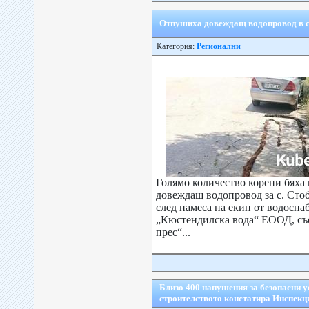
Отпушиха довеждащ водопровод в с
Категория:
Регионални
Голямо количество корени бяха
довеждащ водопровод за с. Сто
след намеса на екип от водосн
„Кюстендилска вода“ ЕООД, съ
прес“...
Близо 400 напушения за безопасни у
строителството констатира Инспекц