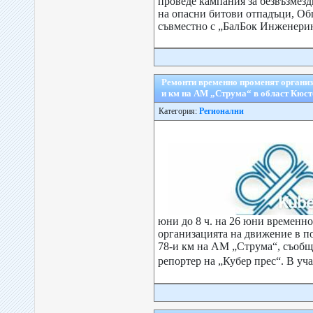
проведе кампания за безвъзмезд
на опасни битови отпадъци, О
съвместно с „БалБок Инженеринг
Ремонти временно променят организ
и км на АМ „Струма“ в област Кюс
Категория:
Регионални
юни до 8 ч. на 26 юни временно
организацията на движение в п
78-и км на АМ „Струма“, съобщ
репортер на „Кубер прес“. В уч