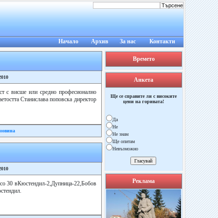
Начало
Архив
За нас
Контакти
Времето
2010
Анкета
ст с висше или средно професионално
Ще се справите ли с високите
заетостта Станислава поповска директор
цени на горивата!
Да
Не
новина
Не знам
Ще опитам
Невъзможно
2010
Реклама
итсо 30 вКюстендил-2,Дупница-22,Бобов
стендил.