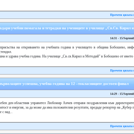
Прочети цялата 
дари учебни помагала и тетрадки на учениците в училище „Св.Св. Кирил 
14:31 - 15/Septem
рисъства на откриването на учебната година в училището в община Бобошево, инф
тендил.
шна и здрава учебна година. На училище „Св.св.Кирил и Методий” в Бобошево от името
Прочети цялата 
първолаците успешна, учебна година на 12 –токласниците достоен финал
14:29 - 15/Septem
чебен ден областния управител Любомир Анчев отправя поздравления към директорите 
итост и енергия, за да може да има положителни резултати, предаде репортер на „Кубер п
с над...
Прочети цялата 