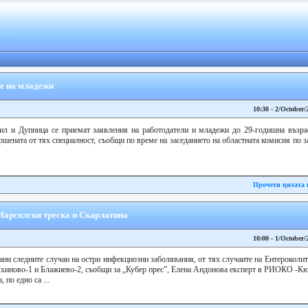
ве на младежи
10:30 - 2/October/
ил и Дупница се приемат заявления на работодатели и младежи до 29-годишна възра
ршената от тях специалност, съобщи по време на заседанието на областната комисия по 
Прочети цялата 
Марсилски треска и Скарлатина
10:00 - 1/October/
ани следните случаи на остри инфекциозни заболявания, от тях случаите на Ентерокол
Яхиново-1 и Блажиево-2, съобщи за „Кубер прес”, Елена Андонова експерт в РИОКО -Кю
 по едно са ...