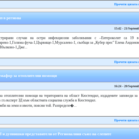
Прочети цялата 
п в региона
15:42 - 21/Septem
стрирани случаи на остри инфекциозни заболявания с –Ентероколит са 19 в 
парево-1,Голяма фуча-1,Цървище-1,Мурсалево-1, съобщи за „Кубер прес” Елена Андоно
Ябълково-1,Дже...
Прочети цялата 
семафор за отоплителни помощи
16:24 - 20/Septem
за отоплителни помощи на територията на област Кюстендил, издадените заповеди за о
 гл.експерт ЗД към областната социална служба в Кюстендил.
ажби на земи и имоти, поясни той. Разпределе�...
Прочети цялата 
 и дупнишки представители от Регионалния съюз на слепите