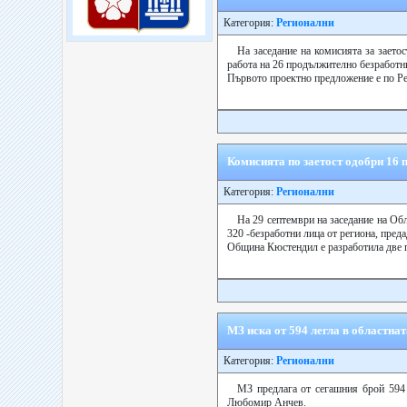
Категория:
Регионални
На заседание на комисията за заето
работа на 26 продължително безработни
Първото проектно предложение е по Рег
Комисията по заетост одобри 16 
Категория:
Регионални
На 29 септември на заседание на Обл
320 -безработни лица от региона, преда
Община Кюстендил е разработила две п
МЗ иска от 594 легла в областна
Категория:
Регионални
МЗ предлага от сегашния брой 594 
Любомир Анчев.