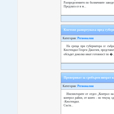
Разпределението по болничните заведе
Предлага се в м...
Кметове рапортуваха пред губерн
Категория:
Регионални
На среща при губернатора се съб
Кюстендил Георги Джоглев, представит
обсъдят доколко имат готовност по �..
Проверяват за сребърен нитрат 
Категория:
Регионални
Инспекторите от отдел „Контрол на
контрол район, от които - по текущ 
-Кюстендил.
Съста...