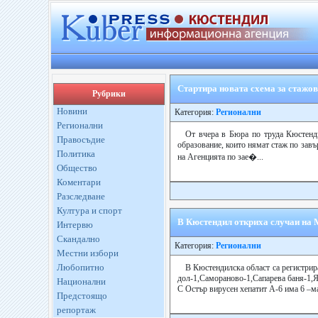
Стартира новата схема за стажо
Рубрики
Новини
Категория:
Регионални
Регионални
От вчера в Бюра по труда Кюстенд
Правосъдие
образование, които нямат стаж по завъ
Политика
на Агенцията по зае�...
Общество
Коментари
Разследване
Култура и спорт
В Кюстендил откриха случаи на 
Интервю
Скандално
Категория:
Регионални
Местни избори
Любопитно
В Кюстендилска област са регистрир
дол-1,Самораново-1,Сапарева баня-1,
Национални
С Остър вирусен хепатит А-6 има 6 –ма,
Предстоящо
репортаж