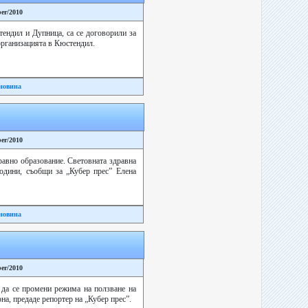
ber/2010
тендил и Дупница, са се договорили за
организацията в Кюстендил.
новина
ber/2010
равно образование. Световната здравна
одини, съобщи за „Кубер прес” Елена
новина
ber/2010
 да се промени режима на ползване на
она, предаде репортер на „Кубер прес”.