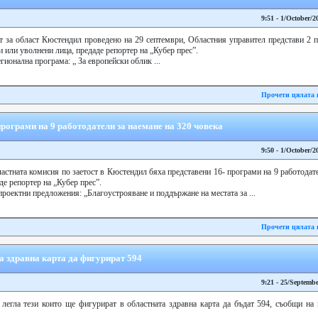
9:51 - 1/October/2
ст за област Кюстендил проведено на 29 септември, Областния управител представи 2 п
 или уволнени лица, предаде репортер на „Кубер прес”.
ионална програма: „ За европейски облик ...
Прочети цялата 
програми на 9 работодатели за наемане на 320 човека
9:50 - 1/October/2
астната комисия по заетост в Кюстендил бяха представени 16- програми на 9 работодате
де репортер на „Кубер прес”.
роектни предложения: „Благоустрояване и поддържане на местата за ...
Прочети цялата 
та здравна карта да фигурират 594
9:21 - 25/Septemb
легла тези които ще фигурират в областната здравна карта да бъдат 594, съобщи на