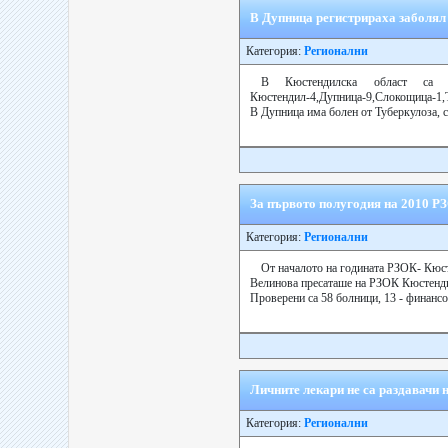
В Дупница регистрираха заболял 
Категория:
Регионални
В Кюстендилска област са р
Кюстендил-4,Дупница-9,Слокощица-1,Т
В Дупница има болен от Туберкулоза, с 
За първото полугодия на 2010 Р
Категория:
Регионални
От началото на годината РЗОК- Кюст
Велинова пресаташе на РЗОК Кюстенд
Проверени са 58 болници, 13 - финансо
Личните лекари не са раздавачи 
Категория:
Регионални