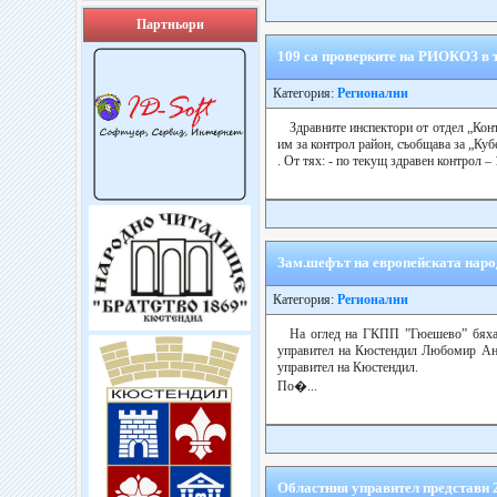
Партньори
109 са проверките на РИОКОЗ в 
Категория:
Регионални
Здравните инспектори от отдел „Конт
им за контрол район, съобщава за „Ку
. От тях: - по текущ здравен контрол –
Зам.шефът на европейската наро
Категория:
Регионални
На оглед на ГКПП ”Гюешево” бяха 
управител на Кюстендил Любомир Анч
управител на Кюстендил.
По�...
Областния управител представи 2