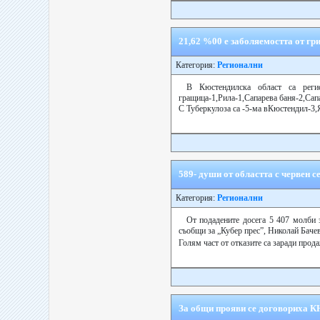
21,62 %00 е заболяемостта от гри
Категория:
Регионални
В Кюстендилска област са реги
гращица-1,Рила-1,Сапарева баня-2,Са
С Туберкулоза са -5-ма вКюстендил-3,
589- души от областта с червен 
Категория:
Регионални
От подадените досега 5 407 молби 
съобщи за „Кубер прес”, Николай Бачев
Голям част от отказите са заради прод
За общи прояви се договориха КН