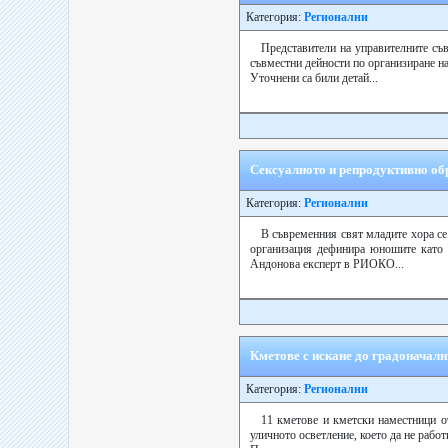
Категория:
Регионални
Представители на управителните съв
съвместни дейности по организиране н
Уточнени са били детай...
Сексуалното и репродуктивно обр
Категория:
Регионални
В съвременния свят младите хора се
организация дефинира юношите като л
Андонова експерт в РИОКО...
Кметове с искане до градоначалн
Категория:
Регионални
11 кметове и кметски наместници о
уличното осветление, което да не работи