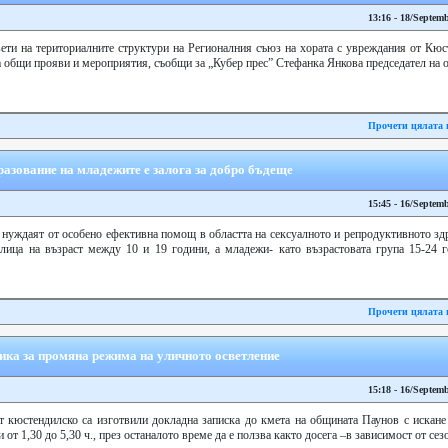
13:16 - 18/Septem
ети на териториалните структури на Регионалния съюз на хората с увреждания от Кюс
а общи прояви и мероприятия, съобщи за „Кубер прес” Стефанка Янкова председател на 
Прочети цялата 
азование на младежите е залога за добро бъдеще
15:45 - 16/Septem
 нуждаят от особено ефективна помощ в областта на сексуалното и репродуктивното зд
ица на възраст между 10 и 19 години, а младежи- като възрастовата група 15-24 г
Прочети цялата 
ика за промяна режима на уличното осветление
15:18 - 16/Septem
т кюстендилско са изготвили докладна записка до кмета на общината Паунов с искане
 от 1,30 до 5,30 ч., през останалото време да е ползва както досега –в зависимост от сез