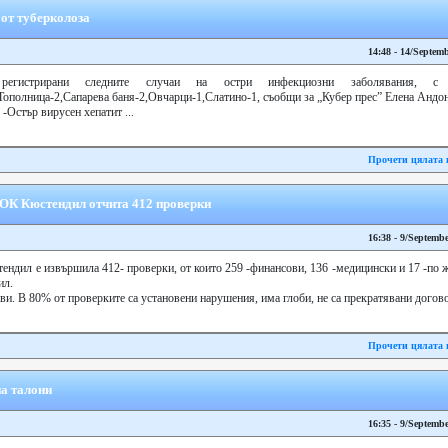
от туберколоза
14:48 - 14/Septem
егистрирани следните случаи на остри инфекциозни заболявания, 
ополница-2,Сапарева баня-2,Овчарци-1,Слатино-1, съобщи за „Кубер прес” Елена Анд
-Остър вирусен хепатит ...
Прочети цялата 
ЗОК Кюстендил отчита 412 проверки
16:38 - 9/Septemb
ендил е извършила 412- проверки, от които 259 -финансови, 136 -медицински и 17 -по 
ил.
ви. В 80% от проверките са установени нарушения, има глоби, не са прекратявани догово
Прочети цялата 
на талони
16:35 - 9/Septemb