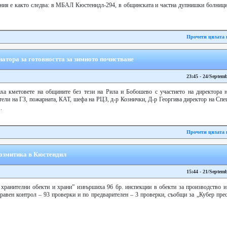
ния е както следва: в МБАЛ Кюстенидл-294, в общинската и частна дупнишки болници- 
Прочети цялата 
атора за готовността за зимното почистване
23:45 - 24/Septem
раха кметовете на общините без тези на Рила и Бобошево с участието на директо
ели на ГЗ, пожарната, КАТ, шефа на РЦЗ, д-р Кознички, Д-р Георгива директор на Спе
.
Прочети цялата 
козмитика в Кюстендил
15:44 - 21/Septem
 хранителни обекти и храни” извършиха 96 бр. инспекции в обекти за производство и
здравен контрол – 93 проверки и по предварителен – 3 проверки, съобщи за „Кубер п