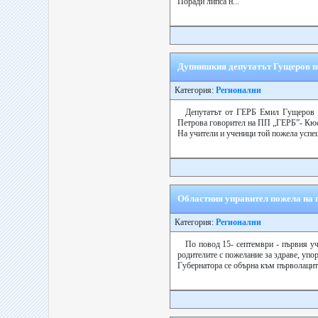
Поради липса н...
Дупнишкия депутатът Гущеров по
Категория:
Регионални
Депутатът от ГЕРБ Емил Гущеров п
Петрова говорител на ПП „ГЕРБ”- Кюс
На учители и ученици той пожела успе
Областния управител пожела на 
Категория:
Регионални
По повод 15- септември - първия у
родителите с пожелание за здраве, упор
Губернатора се обърна към първолаците 