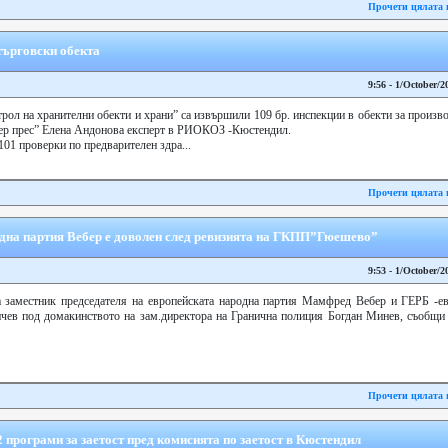
Прочети цялата 
търговски обекта
9:56 - 1/October/2
рол на хранителни обекти и храни” са извършили 109 бр. инспекции в обекти за произв
бер прес” Елена Андонова експерт в РИОКОЗ -Кюстендил.
 101 проверки по предварителен здра...
Прочети цялата 
дна партия Вебер е доволен след ревизията на ГКПП”Гюешево”
9:53 - 1/October/2
заместник председателя на европейската народна партия Мамфред Вебер и ГЕРБ -ев
ев под домакинството на зам.директора на Гранична полиция Богдан Минев, съобщ
Прочети цялата 
 програми за заетост пред комисията по заетост в Кюстендил