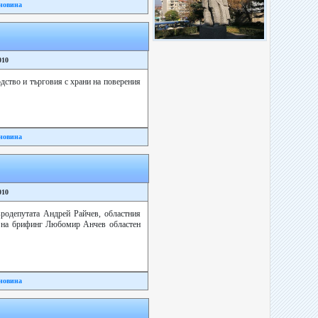
новина
010
одство и търговия с храни на поверения
новина
010
родепутата Андрей Райчев, областния
и на брифинг Любомир Анчев областен
новина