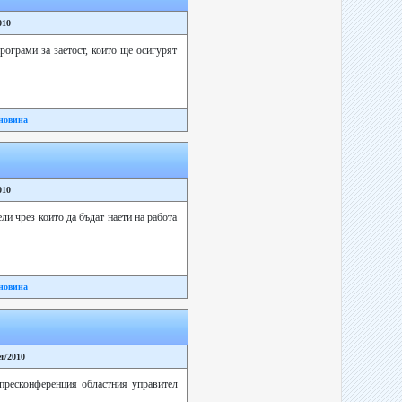
010
рограми за заетост, които ще осигурят
новина
010
ли чрез които да бъдат наети на работа
новина
er/2010
 пресконференция областния управител