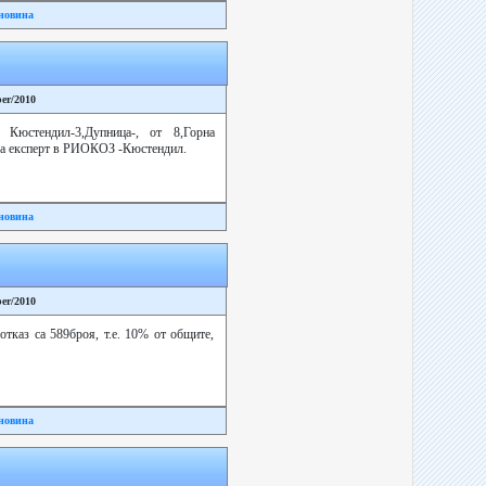
новина
ber/2010
Кюстендил-3,Дупница-, от 8,Горна
ва експерт в РИОКОЗ -Кюстендил.
новина
ber/2010
тказ са 589броя, т.е. 10% от общите,
новина