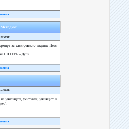
новина
и Методий”
ber/2010
ормира за електронното издание Петя
 на ПП ГЕРБ – Дупн...
новина
ber/2010
на училищата, учителите, учениците и
рес”.
новина