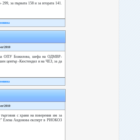
299, за първата 158 и за втората 141.
новина
ber/2010
ра на ОПУ Божилова, шефа на ОДМВР-
шен център -Кюстендил и на ЧЕЗ, за да
новина
ber/2010
 търговия с храни на поверения им за
рес” Елена Андонова експерт в РИОКОЗ