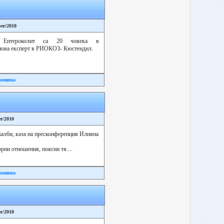
ber/2010
с Ентероколит са 20 човека в
онова експерт в РИОКОЗ- Кюстендил.
новина
er/2010
жалби, каза на пресконференция Илияна
рни отношения, поясни тя....
новина
er/2010