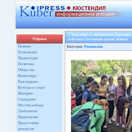
С поредица от инициативи Дирекция
Рубрики
отбеляза Световния ден на Земята
Новини
Категория:
Регионални
Регионални
Правосъдие
Политика
Общество
Коментари
Разследване
Култура и спорт
Интервю
Скандално
Местни избори
Любопитно
Национални
Предстоящо
репортаж