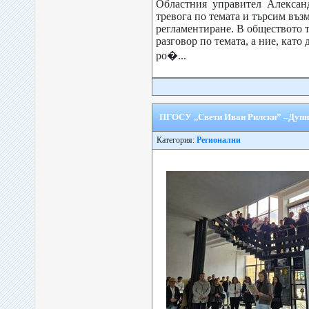
Областния управител Алексан
тревога по темата и търсим въз
регламентиране. В обществото т
разговор по темата, а ние, кат
ро�...
ПГОСУ ,,Свети Иван Рилски” –Дупн
Категория:
Регионални