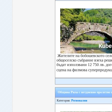
Жителите на бобошевското сел
общоселско събрание взеха реше
бъдат използвани 12 750 лв. до
сцена на филмова суперпродукц
Община Рила с петдневно пролетно 
Категория:
Регионални