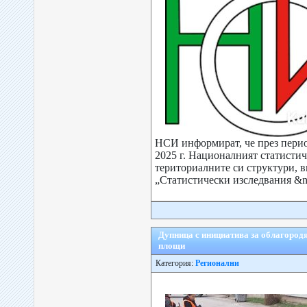
НСИ информират, че през перио
2025 г. Националният статистич
териториалните си структури, 
„Статистически изследвания &nd
Дупница с инициатива за облагородя
площи
Категория:
Регионални