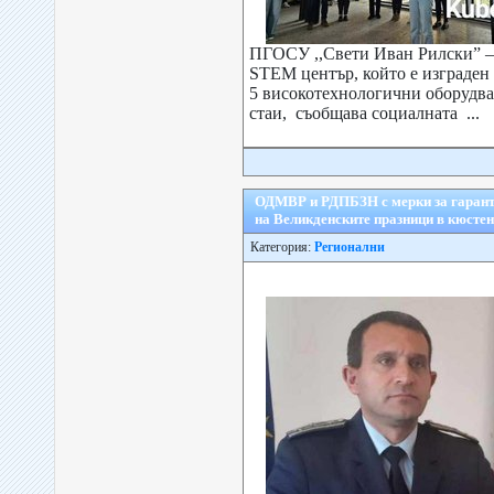
ПГОСУ ,,Свети Иван Рилски” –
STEM център, който е изграден
5 високотехнологични оборудва
стаи, съобщава социалната ...
ОДМВР и РДПБЗН с мерки за гарант
на Великденските празници в кюсте
Категория:
Регионални