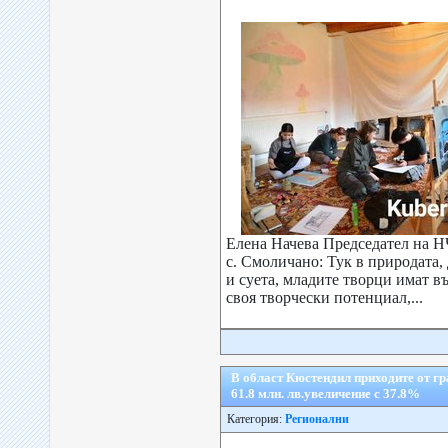
Елена Начева Председател на Н
с. Смоличано: Тук в природата,
и суета, младите творци имат в
своя творчески потенциал,...
В област Кюстендил приходите от гр
61.8 млн. лв.увеличение с 37.8%
Категория:
Регионални