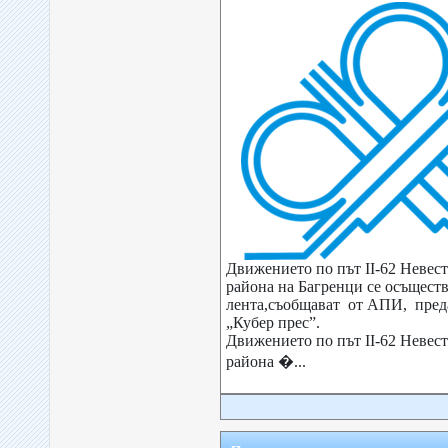
Движението по път ІІ-62 Невес
района на Багренци се осъществ
лента,съобщават от АПИ, преда
„Кубер прес”.
Движението по път ІІ-62 Невес
района �...