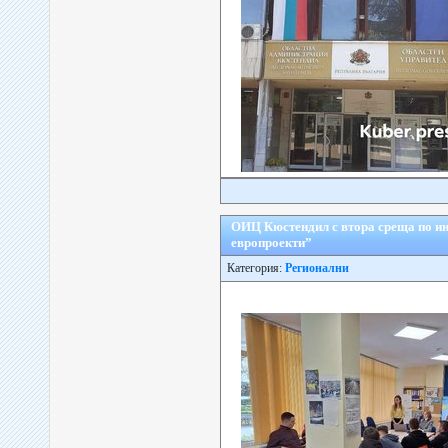
ОИЦ Кюстендил с втора среща по и
европроекти”
Категория:
Регионални