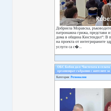
Добриела Моравска, ръководите
патронажна грижа, представи и
дома в община Кюстендил“: В п
на проекта от интегрираните з
услуги са с�...
ОБС Бобов дол: Чистотата в селата 
организират събрания с жителите за
Категория:
Регионални