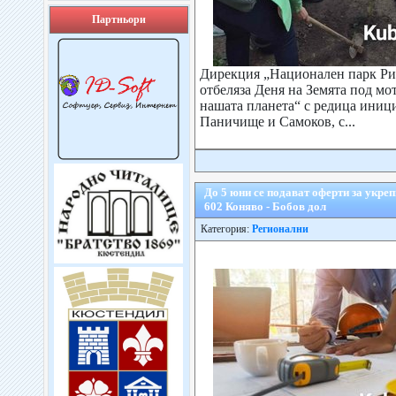
Партньори
Дирекция „Национален парк Ри
отбеляза Деня на Земята под мо
нашата планета“ с редица иници
Паничище и Самоков, с...
До 5 юни се подават оферти за укрепв
602 Коняво - Бобов дол
Категория:
Регионални