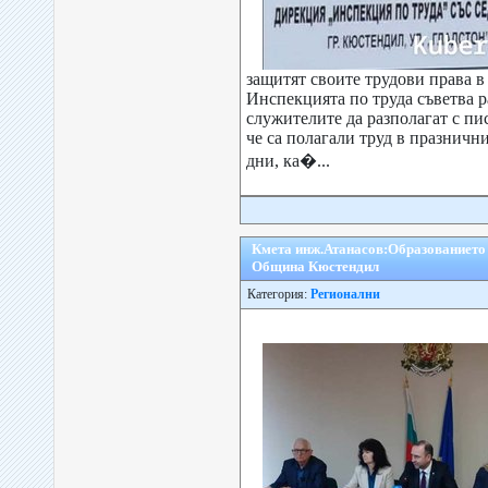
защитят своите трудови права в
Инспекцията по труда съветва 
служителите да разполагат с пи
че са полагали труд в празничн
дни, ка�...
Кмета инж.Атанасов:Образованието 
Община Кюстендил
Категория:
Регионални