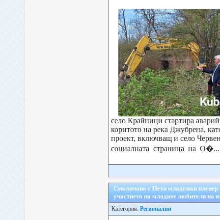
село Крайници стартира аварий
коритото на река Джубрена, кат
проект, включващ и село Червен
социалната страница на О�...
Смоличано с Пети младежки пленер 
участието на младите любители на и
Категория:
Регионални