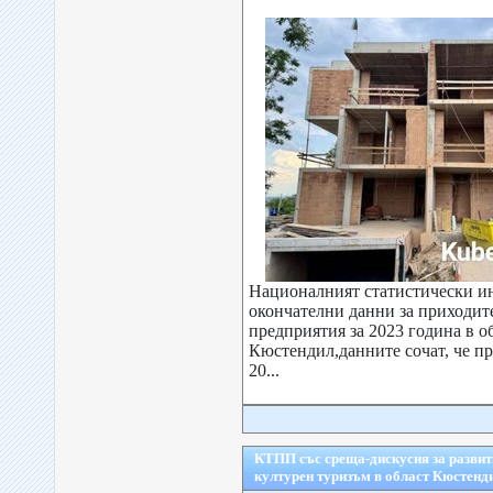
Националният статистически ин
окончателни данни за приходит
предприятия за 2023 година в о
Кюстендил,данните сочат, че пр
20...
КТПП със среща-дискусия за развит
културен туризъм в област Кюстенд