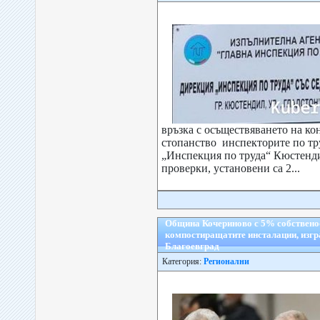
връзка с осъществяването на ко
стопанство инспекторите по тр
„Инспекция по труда“ Кюстенди
проверки, установени са 2...
Община Кочериново с 5% собственос
компостиращатите инсталации, изгра
Благоевград
Категория:
Регионални