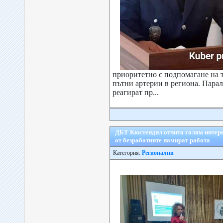
приоритетно с подпомагане на 
пътни артерии в региона. Парал
реагират пр...
ДБТ Кюстендил отчита голям интерес
от безработните намират работа
Категория:
Регионални