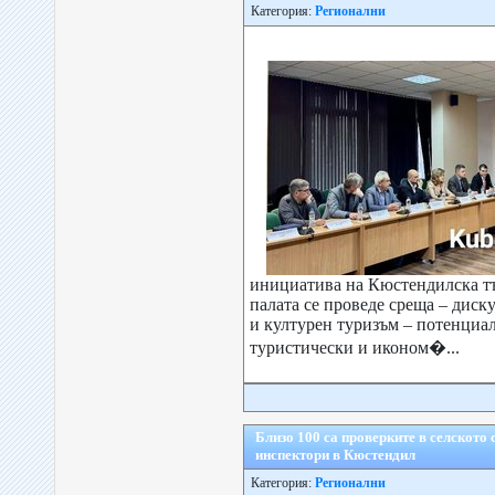
Категория:
Регионални
инициатива на Кюстендилска т
палата се проведе среща – диск
и културен туризъм – потенциа
туристически и иконом�...
Близо 100 са проверките в селското 
инспектори в Кюстендил
Категория:
Регионални