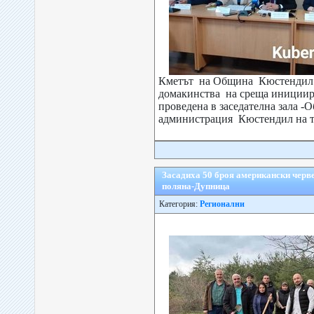
Кметът на Община Кюстендил
домакинства на среща инициир
проведена в заседателна зала -
администрация Кюстендил на те
Засадиха 50 броя американски черв
поляна-Дупница
Категория:
Регионални