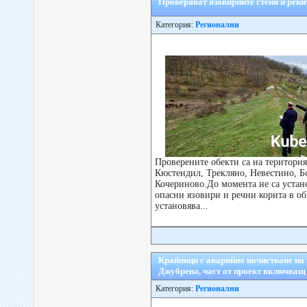
Проверяват язовирните стени и реки
Категория:
Регионални
Проверените обекти са на територи
Кюстендил, Трекляно, Невестино, 
Кочериново.До момента не са уста
опасни язовири и речни корита в об
установява...
Крайници с аварийно почистване на 
Джубрена, част от проект включващ
Категория:
Регионални