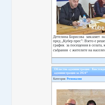
Детелина Борисова зам.кмет н
пред „Кубер прес”: Взето е реше
график за посещения в селата, к
събрания с жителите на населен
Областна администрация - Кюстенди
администрация за 2024”
Категория:
Регионални