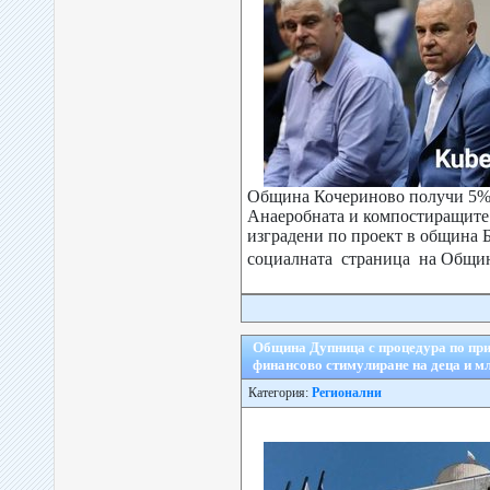
Община Кочериново получи 5% 
Анаеробната и компостиращите
изградени по проект в община 
социалната страница на Общи
Община Дупница с процедура по при
финансово стимулиране на деца и мл
Категория:
Регионални