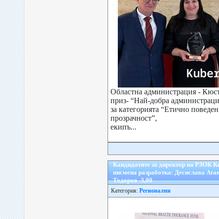
Областна администрация - Кюст
приз- “Най-добра администрация
за категорията “Етично поведен
прозрачност”,
екипъ...
Кандидатите за директор на РЗОК Кю
писмена разработка: Десислава Атан
Тодоров -3,00
Категория:
Регионални