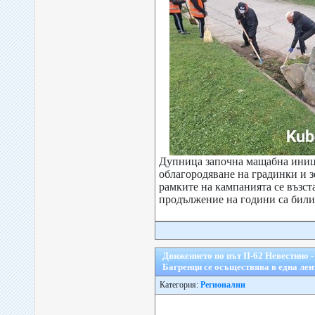
Дупница започна мащабна иниц
облагородяване на градинки и 
рамките на кампанията се възст
продължение на години са били 
Движението по път ІІ-62 Невестино -
Багренци се осъществява в една лен
Категория:
Регионални