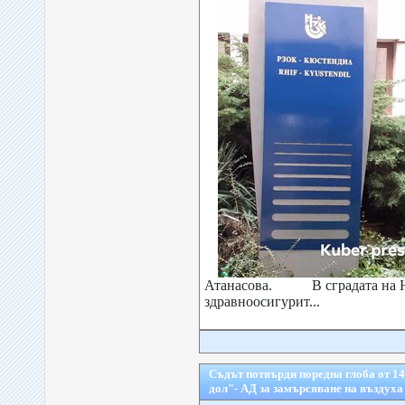
Атанасова. В сградата на 
здравноосигурит...
Съдът потвърди поредна глоба от 1
дол"- АД за замърсяване на въздуха