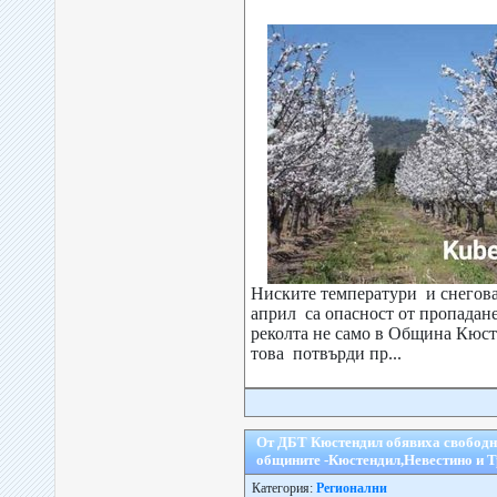
Ниските температури и снегов
април са опасност от пропадан
реколта не само в Община Кюст
това потвърди пр...
От ДБТ Кюстендил обявиха свободни
общините -Кюстендил,Невестино и 
Категория:
Регионални