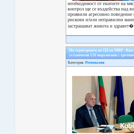
необходимост от екипите на мяс
контрол ще се въздейства над 
проявили агресивно поведение
рискови и/или неправилни мане
застрашават живота и здравет�.
На територията на ОД на МВР - Кюст
установени 126 нарушения с тротин
Категория:
Регионални