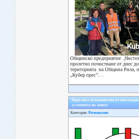
Общинско предприятие „Чистот
пролетно почистване от днес до
територията на Община Рила, п
„Кубер прес”.
...
Проучват домакинства от кюстендил
условията на живот
Категория:
Регионални