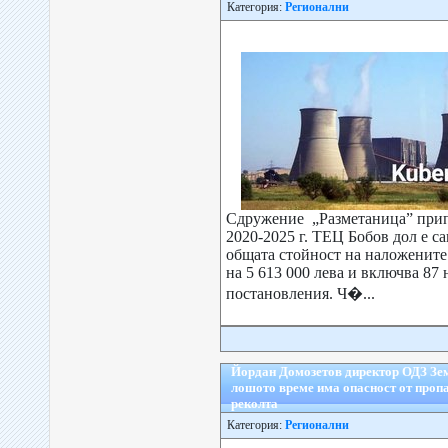
Категория:
Регионални
Сдружение „Разметаница” прип
2020-2025 г. ТЕЦ Бобов дол е с
общата стойност на наложените
на 5 613 000 лева и включва 87
постановления. Ч�...
Йордан Домозетов директор ОДЗ Зе
лошото време има опасност от проп
реколта
Категория:
Регионални