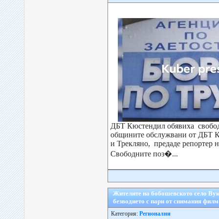
ДБТ Кюстендил обявиха свобод
общините обслужвани от ДБТ 
и Трекляно, предаде репортер н
Свободните поз�...
Жителите на бобошевското село Ву
безводието с пари от снимания филм
Категория:
Регионални