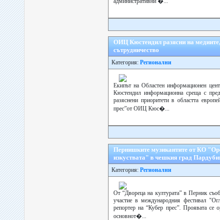
административни �...
ОИЦ Кюстендил разясни на медиите,
сътрудничество
Категория:
Регионални
Екипът на Областен информационен цент
Кюстендил информационна среща с пред
разяснени приоритети в областта европе
прес”от ОИЦ Кюс�...
Пернишките музикантите от КО "Ор
изкуствата" в чешкия град Пардуби
Категория:
Регионални
От “Двореца на културата” в Перник съо
участие в международния фестивал "Огл
репортер на “Кубер прес”. Проявата се 
основнот�...