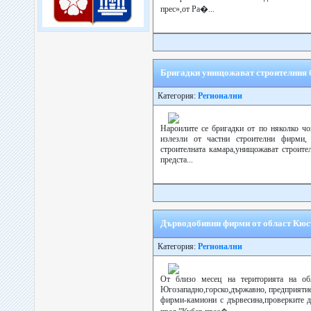
прес»,от Ра�...
Бригадки унищожават строителния б
Категория:
Регионални
Нароилите се бригадки от по няколко чов
излезли от частни строителни фирми, 
строителната камара,унищожават строите
предста...
Дърводобивни фирми от област Кюст
Категория:
Регионални
От близо месец на територията на о
Югозападно,горско,държавно, предприятие
фирми-камиони с дървесина,проверките 