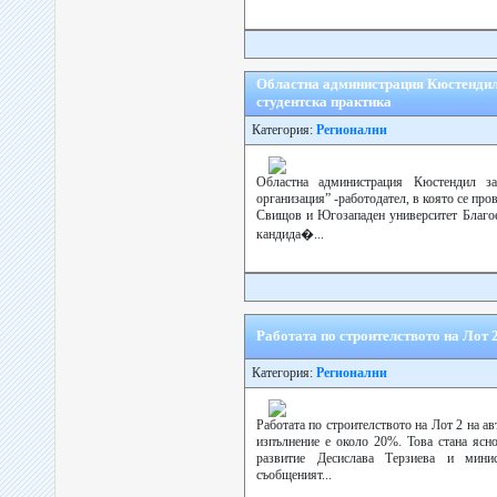
Областна администрация Кюстендил
студентска практика
Категория:
Регионални
Областна администрация Кюстендил з
организация” -работодател, в която се про
Свищов и Югозападен университет Благое
кандида�...
Работата по строителството на Лот
Категория:
Регионални
Работата по строителството на Лот 2 на а
изпълнение е около 20%. Това стана ясн
развитие Десислава Терзиева и мини
съобщеният...