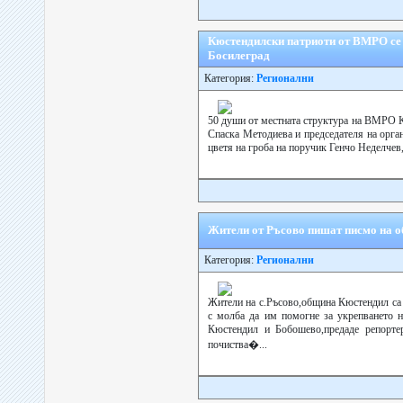
Кюстендилски патриоти от ВМРО се 
Босилеград
Категория:
Регионални
50 души от местната структура на ВМРО 
Спаска Методиева и председателя на орга
цветя на гроба на поручик Генчо Неделчев,
Жители от Ръсово пишат писмо на о
Категория:
Регионални
Жители на с.Ръсово,община Кюстендил са
с молба да им помогне за укрепването н
Кюстендил и Бобошево,предаде репорте
почиства�...