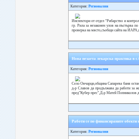
Категория:
Регионални
Инспектори от отдел “Рибарство и контро
гр. Рила за незаконен улов на пъстърва п
проверка на място,съобщи сайта на ИАРА,п
Нова незаета лекарска практика в с
Категория:
Регионални
Село Овчарци,община Сапарева баня остана
д-р Славов да продължава да работи за ж
пред”Кубер прес”,Д-р Матей Попниколов ди
Работи се по финансираните обекти 
Категория:
Регионални