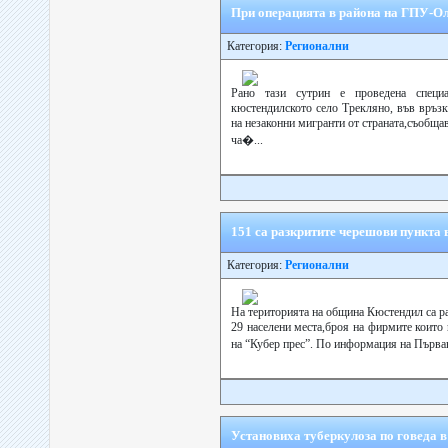
При операцията в района на ГПУ-О
Категория:
Регионални
Рано тази сутрин е проведена специа
кюстендилското село Трекляно, във връзк
на незаконни мигранти от страната,съобщав
ча�...
151 са разкритите черешови пункта
Категория:
Регионални
На територията на община Кюстендил са ра
29 населени места,броя на фирмите които
на “Кубер прес”. По информация на Първа
Установиха туберкулоза по говеда 