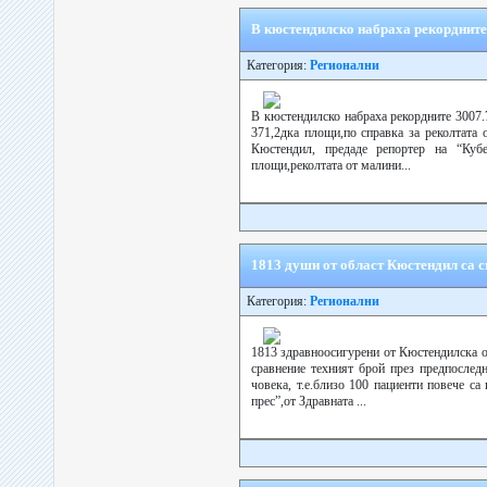
В кюстендилско набраха рекордните 
Категория:
Регионални
В кюстендилско набраха рекордните 3007.
371,2дка площи,по справка за реколтата 
Кюстендил, предаде репортер на “Куб
площи,реколтата от малини...
1813 души от област Кюстендил са 
Категория:
Регионални
1813 здравноосигурени от Кюстендилска о
сравнение техният брой през предпоследн
човека, т.е.близо 100 пациенти повече с
прес”,от Здравната ...