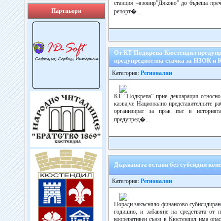
станция –язовир”Дяково” до бъдеща пречи
Партньори
репорт�...
От КТ Подкрепа-Кюстендил предупр
предупредителна стачка за НЗОК и
Категория:
Регионални
КТ “Подкрепа” прие декларация относно
казва,че Национално представителните ра
организират за пръв път в историят
предупред�...
Държавата остави без субсидии коп
Категория:
Регионални
Поради закъсняло финансово субисидиране
годишно, и забавяне на средствата от 
кооперативен съюз в Кюстендил има опас