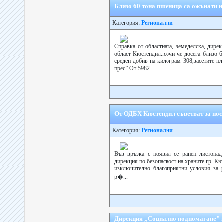
Близо 60 тона пшеница са ожънати 
Категория:
Регионални
Справка от областната, земеделска, дирек
област Кюстендил,,сочи че досега близо 
среден добив на килограм 308,засетите п
прес”.От 5982 ...
От ОДБХ Кюстендил съветват за пос
Категория:
Регионални
Във връзка с появил се ранен листопад
дирекция по безопасност на храните гр. К
изключително благоприятни условия за р
р�...
Дирекция „Социално подпомагане" в