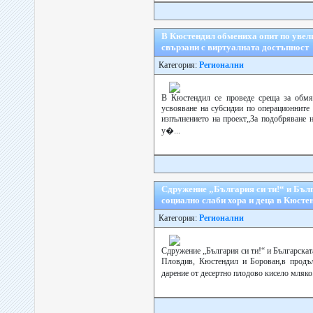
В Кюстендил обмениха опит по увели
свързани с виртуалната достъпност
Категория:
Регионални
В Кюстендил се проведе среща за обмян
усвояване на субсидии по операционните 
изпълнението на проект„За подобряване н
у�...
Сдружение „България си ти!“ и Бъл
социално слаби хора и деца в Кюсте
Категория:
Регионални
Сдружение „България си ти!“ и Българскат
Пловдив, Кюстендил и Борован,в продъл
дарение от десертно плодово кисело мляко.