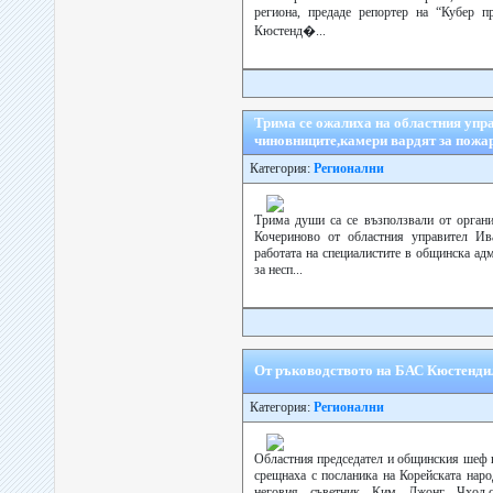
региона, предаде репортер на “Кубер п
Кюстенд�...
Трима се ожалиха на областния упра
чиновниците,камери вардят за пожа
Категория:
Регионални
Трима души са се възползвали от органи
Кочериново от областния управител Ив
работата на специалистите в общинска ад
за несп...
От ръководството на БАС Кюстендил
Категория:
Регионални
Областния председател и общинския шеф 
срещнаха с посланика на Корейската нар
неговия съветник Ким Джонг Чхол,