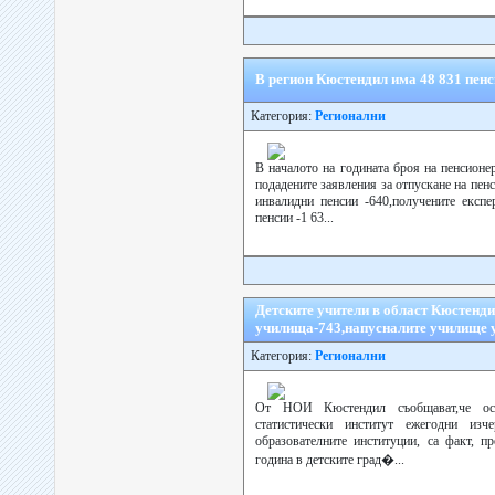
В регион Кюстендил има 48 831 пенси
Категория:
Регионални
В началото на годината броя на пенсионе
подадените заявления за отпускане на пенс
инвалидни пенсии -640,получените експ
пенсии -1 63...
Детските учители в област Кюстенди
училища-743,напусналите училище у
Категория:
Регионални
От НОИ Кюстендил съобщават,че осн
статистически институт ежегодни изче
образователните институции, са факт, п
година в детските град�...