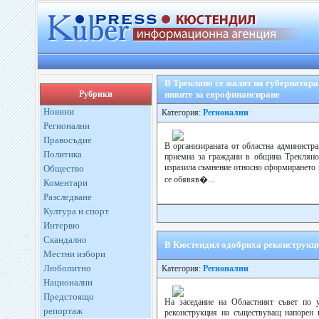
В Трекляно се жалят на губернатор
Рубрики
нивите за еврофинансиране
Новини
Категория:
Регионални
Регионални
Правосъдие
В организираната от областна администр
Политика
приемна за граждани в община Треклян
изразила съмнение относно сформирането 
Общество
се обявяв�...
Коментари
Разследване
Култура и спорт
Интервю
Скандално
В Кюстендил одобриха реконструкци
Местни избори
Любопитно
Категория:
Регионални
Национални
Предстоящо
На заседание на Областният съвет по 
репортаж
реконструкция на съществуващ напорен 