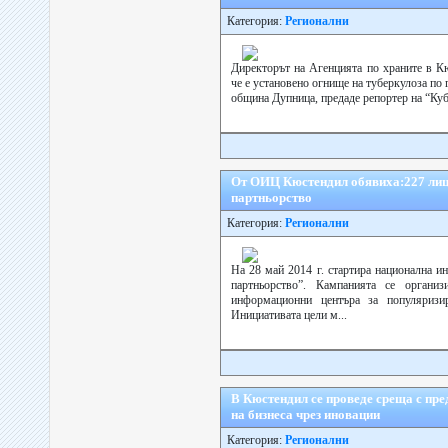
Категория:
Регионални
Директорът на Агенцията по храните в К
че е установено огнище на туберкулоза по 
община Дупница, предаде репортер на “Куб
От ОИЦ Кюстендил обявиха:227 лица
партньорство
Категория:
Регионални
На 28 май 2014 г. стартира национална и
партньорство”. Кампанията се орган
информационни центъра за популяризи
Инициативата цели м...
В Кюстендил се проведе среща с пред
на бизнеса чрез иновации
Категория:
Регионални