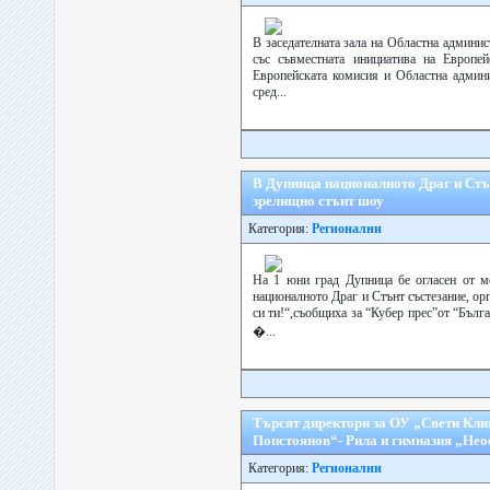
В заседателната зала на Областна админи
със съвместната инициатива на Европ
Европейската комисия и Областна админи
сред...
В Дупница националното Драг и Стън
зрелищно стънт шоу
Категория:
Регионални
На 1 юни град Дупница бе огласен от м
националното Драг и Стънт състезание, о
си ти!“,съобщиха за “Кубер прес”от “Бълга
�...
Търсят директори за ОУ „Свети Кл
Попстоянов“- Рила и гимназия „Нео
Категория:
Регионални