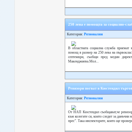
250 лева е помощта за социално-сл
Категория:
Регионални
В областната социална служба приемат 
помощ в размер на 250 лева на първокласн
септември, съобщи пред медии директ
Макенджиева.Мол...
Ревизори погват в Кюстендил търгов
Категория:
Регионални
От НАП Кюстендил съобщават,че ревизори
към колегите си, които следят за данъчни 
прес”. Така инспекторите, които ще проверя