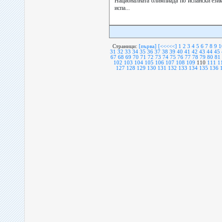
Националната олимпиада по испански език
испа...
Страници:
[първа]
[<<<<<]
1
2
3
4
5
6
7
8
9
1
31
32
33
34
35
36
37
38
39
40
41
42
43
44
45
67
68
69
70
71
72
73
74
75
76
77
78
79
80
81
102
103
104
105
106
107
108
109
110
111
1
127
128
129
130
131
132
133
134
135
136