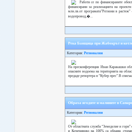
Работи се по финансираните обек
финансирани за реализацията на проекти
млн.лв.от програмата”Региони в растеж” 
водопровод,�...
Река Банщица при Жабокрът и котло
Категория:
Регионални
На пресконференция Иван Каракашки обла
опасните водоема на територията на обла
предаде репортера н “Кубер прес”.В списък
Обраха ягодите и малините в Сапар
Категория:
Регионални
От областната служба “Земеделие и гори”
и Кочериново на 100% са обрани, стопан