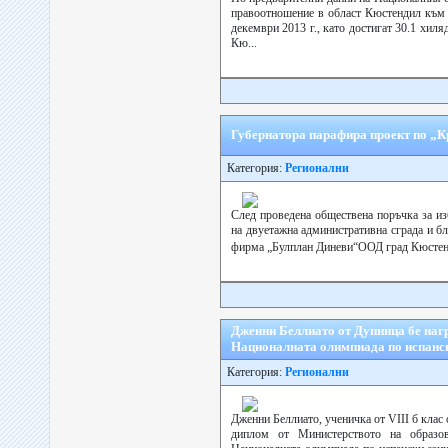
правоотношение в област Кюстендил към к
декември 2013 г., като достигат 30.1 хи
Кю...
Губернатора парафира проект по „Кр
Категория:
Регионални
След проведена обществена поръчка за из
на двуетажна административна сграда и б
фирма „Булплан Диневи“ООД град Кюстенди
Дженни Беллиато от Дупница бе наг
Националната олимпиада по испанск
Категория:
Регионални
Дженни Беллиато, ученичка от VІІІ б клас
диплом от Министерството на образов