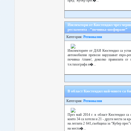
пред ”Кубер прес�...
Инспектори от Кюстендил чрез черни
регламента –“почивка-шофиране”
Категория:
Регионални
Инспекторите от ДАИ Кюстендил са устан
автомобилни превози нарушават евро-ре
почивка /спане/, доколко правилата се
т.н.тахографа и�...
В област Кюстендил най-много са б
Категория:
Регионални
През май 2014 г. в област Кюстендил са 
които 34 са хотели и 21 - други места за кр
на леглата 2 641,съобщиха за “Кубер прес
на места�...