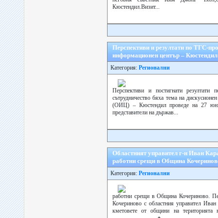
Кюстендил.Визит...
Перспективи и резултати по ТГС-пр
информационен център – Кюстендил
Категория:
Регионални
Перспективи и постигнати резултати п
сътрудничество бяха тема на дискусионе
(ОИЦ) – Кюстендил проведе на 27 юни 
представители на държав...
Областният управител г-н Иван Кар
работни срещи в Община Кочеринов
Категория:
Регионални
работни срещи в Община Кочериново. Пе
Кочериново с областния управител Иван 
кметовете от общини на територията 