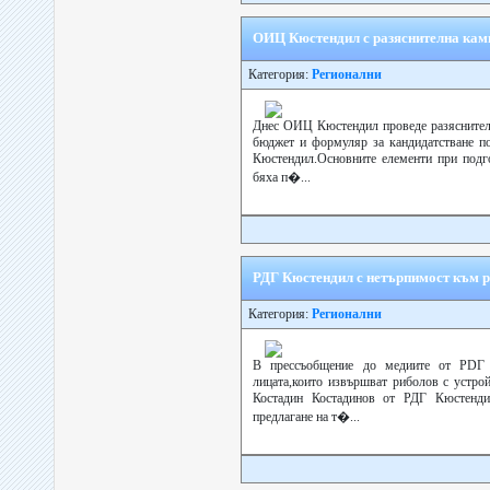
ОИЦ Кюстендил с разяснителна кам
Категория:
Регионални
Днес ОИЦ Кюстендил проведе разяснителн
бюджет и формуляр за кандидатстване п
Кюстендил.Основните елементи при подг
бяха п�...
РДГ Кюстендил с нетърпимост към р
Категория:
Регионални
В прессъобщение до медиите от РDГ 
лицата,които извършват риболов с устрой
Костадин Костадинов от РДГ Кюстендил
предлагане на т�...