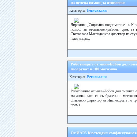
на целева помощ за отопление
Категория:
Регионални
Дирекция „Социално подпомагане" в Кюс
помощ за отопление,крайният срок за 
Светослава Макенджиева директор на служ
имат лицат...
Работниците от мини-Бобов дол смен
пазаруват в 100 магазина
Категория:
Регионални
Работниците от мини-Бобов дол смениха ел
магазина като са съобразени с местожи
Златински директор на Инспекцията по тр
промя...
От ИАРА Кюстендил конфискуваната 