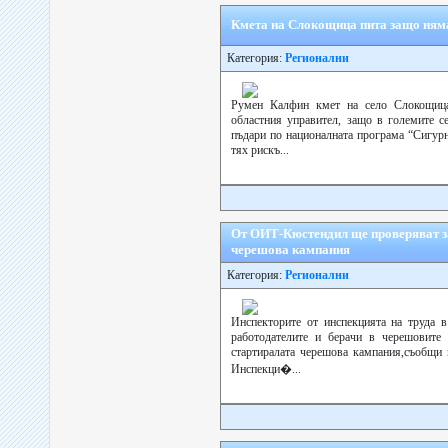
Кмета на Слокощица пита защо няма
Категория:
Регионални
Румен Калфин кмет на село Слокощица
областния управител, защо в големите 
пъдари по националната програма “Сигурн
тях рискъ...
От ОИТ-Кюстендил ще проверяват за
черешова кампания
Категория:
Регионални
Инспекторите от инспекцията на труда
работодателите и берачи в черешовите
стартиралата черешова кампания,съобщи 
Инспекци�...