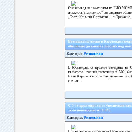
Със заповед на началникът на РИО МОМН 
длъжността „директор” на следните общи
„Свети Климент Охридски“ – с. Трекляно,
Военната комисия в Кюстендил подк
общините да поемат шество над пам
Категория:
Регионални
В Кюстендил се проведе заседание на 
гл.експерт –военни паметници в МО, бил
Иван Каракашки областен управител на К
срещат...
С 5 % през март са се увеличили нае
леко повишение от 6.8%.
Категория:
Регионални
По предварителни данни на Националния с