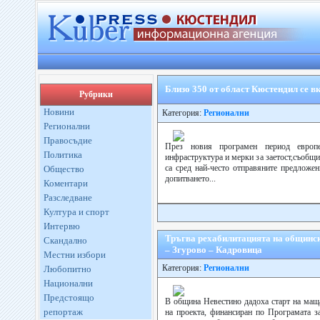
Близо 350 от област Кюстендил се в
Рубрики
Новини
Категория:
Регионални
Регионални
Правосъдие
През новия програмен период европ
Политика
инфраструктура и мерки за заетост,съобщ
са сред най-често отправяните предложе
Общество
допитването...
Коментари
Разследване
Култура и спорт
Интервю
Тръгва рехабилитацията на общинс
Скандално
– Згурово – Кадровица
Местни избори
Категория:
Регионални
Любопитно
Национални
Предстоящо
В община Невестино дадоха старт на маща
репортаж
на проекта, финансиран по Програмата за