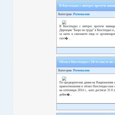
В Кюстендил с интерес протече инии
Категория:
Регионални
В Кюстендил с интерес протече иниицат
Дирекция “Бюро по труда” в Кюстендил и Д
за заети и самонаети лица се организир
съот�...
Област Кюстендил с 26-то място по 
Категория:
Регионални
По предварителни данни на Националния с
правоотношение в област Кюстендил към к
на септември 2014 г., като достигат 31.0
дейно�...