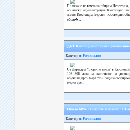
По искане на кмета на община Невестино,
общинска администрация Кюстендил кас
линия Кюстендил-Берсин –Кюстендил,общ
общи�...
ДБТ Кюстендил обявиха финансовия
Категория:
Регионални
От Дирекция ”Бюро по труда” в Кюстендил
108 308 лева за сключване на договор
обучение,през март тази година,съобщиха
мерки сре...
Около 60% от парите в новата ОП »Р
Категория:
Регионални