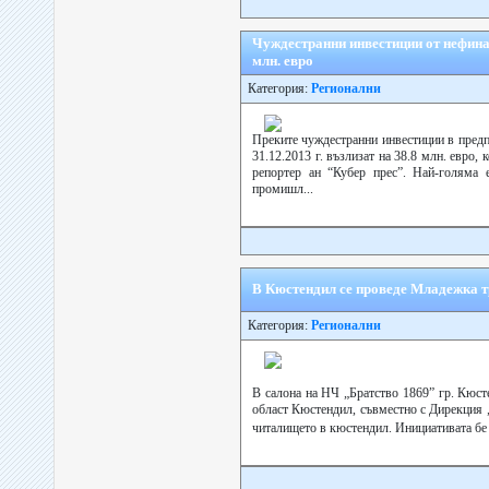
Чуждестранни инвестиции от нефинан
млн. евро
Категория:
Регионални
Преките чуждестранни инвестиции в предп
31.12.2013 г. възлизат на 38.8 млн. евро,
репортер ан “Кубер прес”. Най-голяма 
промишл...
В Кюстендил се проведе Младежка тр
Категория:
Регионални
В салона на НЧ „Братство 1869” гр. Кюст
област Кюстендил, съвместно с Дирекция 
читалището в кюстендил. Инициативата бе 