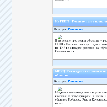
На ГКПП – Гюешево пътя е почистен
Категория:
Регионални
В изявление пред медии областния упра
ГКПП – Гюешево пътя е проходим и почист
на ТИР-вене,предаде репертор на «Ку
Осоговската пл...
МИКЦ–Кюстендил с кампания за попу
областта
Категория:
Регионални
Младежки информационно-консултантски
кампания за популяризиране на целите и 
общините Бобошево, Рила и Кочериново,п
населе...