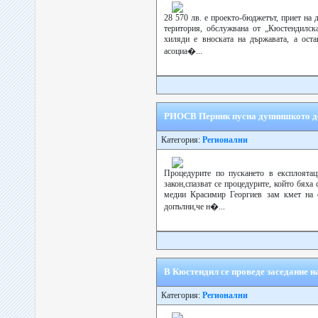
28 570 лв. е проекто-бюджетът, приет на
територия, обслужвана от „Кюстендилск
хиляди е вноската на държавата, а ост
асоциа�...
РИОСВ Перник пусна дупнишкото д
Категория:
Регионални
Процедурите по пускането в експлоята
закон,спазват се процедурите, който бях
медии Красимир Георгиев зам кмет на 
допълни,че н�...
В Кюстендил се проведе заседание н
Категория:
Регионални