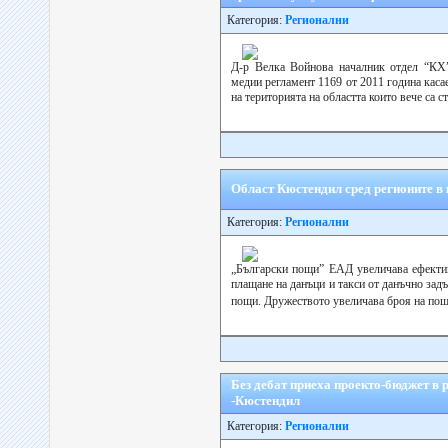
Категория:
Регионални
Д-р Велка Войнова началник отдел “КХ
медии регламент 1169 от 2011 година каса
на територията на областта които вече са с
Област Кюстендил сред регионите в
Категория:
Регионални
„Български пощи” ЕАД увеличава ефектив
плащане на данъци и такси от данъчно зад
пощи. Дружеството увеличава броя на поще
Без дебат приеха проекто-бюджет в р
-Кюстендил
Категория:
Регионални