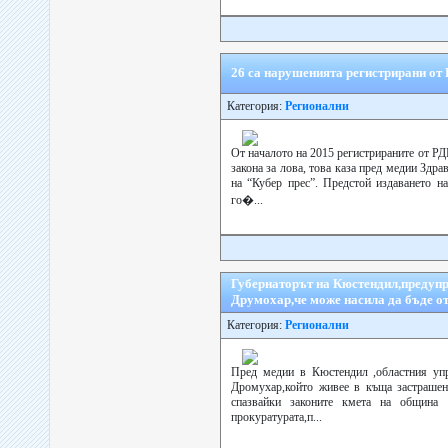
26 са нарушенията регистрирани от 
Категория:
Регионални
От началото на 2015 регистрираните от РДГ
закона за лова, това каза пред медии Здр
на “Кубер прес”. Предстой издаването н
го�...
Губернаторът на Кюстендил,предупр
Друмохар,че може насила да бъде о
Категория:
Регионални
Пред медии в Кюстендил ,областния уп
Дромухар,който живее в къща застрашена
спазвайки законите кмета на община 
прокуратурата,п...