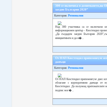
300 се включиха в допитването,на 
заедно България 2020”
Категория:
Регионални
Над 300 участника са се включили къ
информационен център – Кюстендил провеж
„Да създадем заедно България 2020”,
инициативата и да и�...
От НАП Кюстендил припомнят,че изт
данъци
Категория:
Регионални
От НАП Кюстендил припомнят,че днес изти
облагане с корпоративни данъци от 
Кюстетндил. До полунощ притежателите н
подпис мог�...