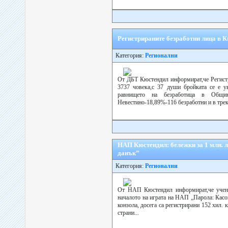
Регистрираните безработни лица в К
Категория:
Регионални
От ДБТ Кюстендил информират,че Регистр
3737 човека,с 37 души бройката се е ув
равнището на безработица в Общ
Невестино-18,89%-116 безработни и в трек.
НАП Кюстендил: бележки за 1 млн. л
данък”
Категория:
Регионални
От НАП Кюстендил информират,че учени
началото на играта на НАП „Парола: Касов
конзола, досега са регистрирани 152 хил. 
страни...