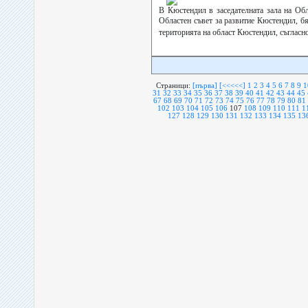
В Кюстендил в заседателната зала на Обл
Областен съвет за развитие Кюстендил, б
територията на област Кюстендил, съгласн
Страници:
[първа]
[<<<<<]
1
2
3
4
5
6
7
8
9
1
31
32
33
34
35
36
37
38
39
40
41
42
43
44
45
67
68
69
70
71
72
73
74
75
76
77
78
79
80
81
102
103
104
105
106
107
108
109
110
111
1
127
128
129
130
131
132
133
134
135
13