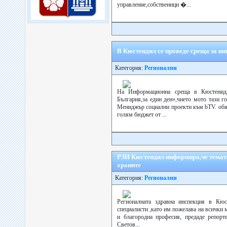
управление,собственици �...
В Кюстендил се проведе среща за и
Категория:
Регионални
На Информационна среща в Кюстенидл
България,за един ден»,чието мото тази г
Мениджър социални проекти към bTV. обя
голям бюджет от ...
РЗИ Кюстендил информира,че темата 
храните
Категория:
Регионални
Регионалната здравна инспекция в Кюс
специалисти ,като им пожелава на всички м
и благородна професия, предаде репор
Светов...