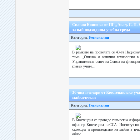
Силвия Боянова от ПГ „Акад. С. П. 
за най-подходяща учебна среда
Категория:
Регионални
В рамките на провелата се 43-та Национа
тема: „Оптика и оптични технологии в 
Управителния съвет на Съюза на физиците
главен учите...
30-ина пчелари от Кюстендилско уча
майки-пчели
Категория:
Регионални
В Кюстендил се проведе съвместна информ
офис гр. Кюстендил- и ССА -Институт по 
селекция и производство на майки в пчел
облас...