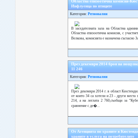
Областна епизоотична комисия-Кюсте
Инфлуенца по птиците
Категория:
Регионални
В заседателната зала на Областна админи
Областна епизоотична комисия, с участие
Велкова, комисията е назначена съгласно 
През декември 2014 броя на нощувки
11 246
Категория:
Регионални
През декември 2014 г. в област Кюстендил
от които 34 са хотели и 23 - други места 
214, а на леглата 2 760,съобщи за “Ку
сравнение с де�...
От Агенцията по храните в Кюстенди
храните в услуга на потребителите