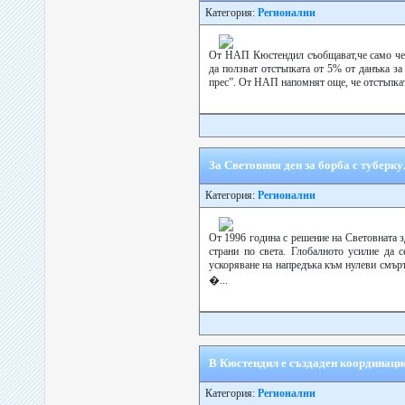
Категория:
Регионални
От НАП Кюстендил съобщават,че само чети
да ползват отстъпката от 5% от данъка за
прес”. От НАП напомнят още, че отстъпката 
За Световния ден за борба с туберк
Категория:
Регионални
От 1996 година с решение на Световната з
страни по света. Глобалното усилие да 
ускоряване на напредъка към нулеви смърт
�...
В Кюстендил е създаден координаци
Категория:
Регионални