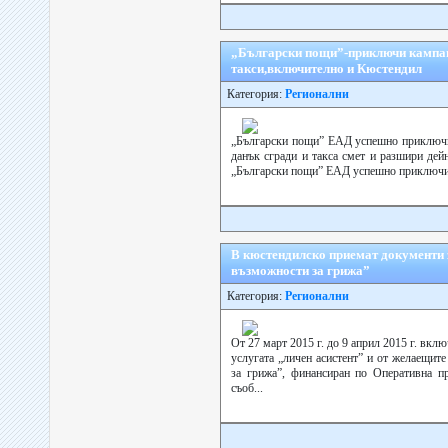
„Български пощи”-приключи кампани
такси,включително и Кюстендил
Категория:
Регионални
„Български пощи” ЕАД успешно приключи 
данък сгради и такса смет и разшири дей
„Български пощи” ЕАД успешно приключи к
В кюстендилско приемат документи з
възможности за грижа”
Категория:
Регионални
От 27 март 2015 г. до 9 април 2015 г. вкл
услугата „личен асистент” и от желаещит
за грижа”, финансиран по Оперативна пр
съоб...