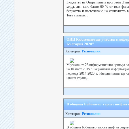
Бюджетът на Оперативната програма „Разв
млрд. лв., като близо 60 % от този фина
бедността и насърчаване на социалното
Това стана яс...
ОИЦ Кюстендил ще участва в инфор
България 2020”
Категория:
Регионални
Мрежата от 28 информационни центъра за 
на 16 март 2015 г. национална информацио
периода 2014-2020 г. Инициативата ще се
цялата страна,...
В община Бобошево търсят шеф на 
Категория:
Регионални
В община Бобошево търсят шеф на социалн