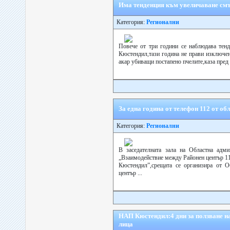
Има тенденция към увеличаване смъ
Категория:
Регионални
Повече от три години се наблюдава тенд
Кюстендил,тази година не прави изключен
акар убиващи постапено пчелите,каза пред
За една година от телефон 112 от о
Категория:
Регионални
В заседателната зала на Областна адм
„Взаимодействие между Районен център 112
Кюстендил”,срещата се организира от 
център ...
НАП Кюстендил:4 дни за ползване н
лица