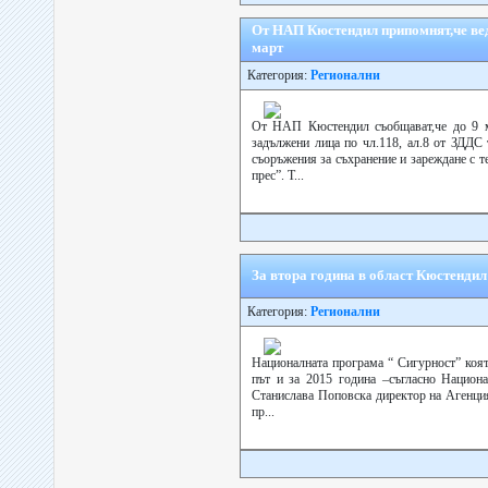
От НАП Кюстендил припомнят,че вед
март
Категория:
Регионални
От НАП Кюстендил съобщават,че до 9 м
задължени лица по чл.118, ал.8 от ЗДДС
съоръжения за съхранение и зареждане с те
прес”. Т...
За втора година в област Кюстендил
Категория:
Регионални
Националната програма “ Сигурност” коят
път и за 2015 година –съгласно Национа
Станислава Поповска директор на Агенция
пр...