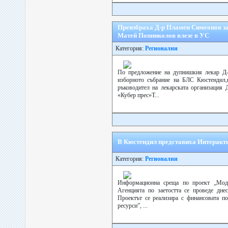
Преизбраха Д-р Пламен Симеонов з
Матей Попниколов влезе в УС
Категория:
Регионални
По предложение на дупнишкия лекар Д-
изборното събрание на БЛС Кюстендил,к
ръководител на лекарската организация
«Кубер прес»Т...
В Кюстендил представиха Интерaкти
Категория:
Регионални
Информационна среща по проект „Модер
Агенцията по заетостта се проведе дне
Проектът се реализира с финансовата п
ресурси”, ...