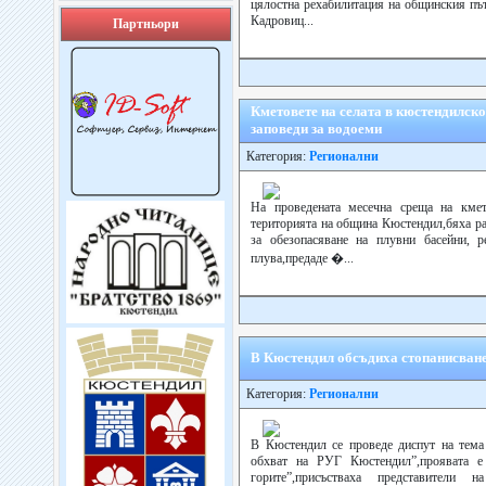
цялостна рехабилитация на общинския пъ
Кадровиц...
Партньори
Кметовете на селата в кюстендилск
заповеди за водоеми
Категория:
Регионални
На проведената месечна среща на кмет
територията на община Кюстендил,бяха ра
за обезопасяване на плувни басейни, 
плува,предаде �...
В Кюстендил обсъдиха стопанисванет
Категория:
Регионални
В Кюстендил се проведе диспут на тема
обхват на РУГ Кюстендил”,проявата е
горите”,присъстваха представители