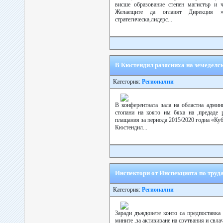
висше образование степен магистър и ч
Желаещите да оглавят Дирекция 
стратегическа,лидерс...
В Кюстендил разясниха на земеделск
Категория:
Регионални
В конферентната зала на областна админ
стопани на която им бяха на ,предаде 
плащания за периода 2015/2020 годиа «Куб
Кюстендил...
Инспектори от Инспекцията по труда
Категория:
Регионални
Заради дъждовете които са предпоставка 
мините ,за активиране на срутвания и свл