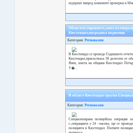
издърпат напред плановите проверки н Мин
Областен управител, кмет и генера
Кюстендил,наградиха първенци
Категория:
Регионални
В Кюстенидл се проведе Годишното отчетно
Кюстендил,присъстваха 38 делегати от об
Янев, кмета на община Кюстендил Петър 
У�...
В област Кюстендил тръгва Специал
Категория:
Регионални
Специализирана полицейска операция за
г.,операцията е 24 –часова, ще се провед
полицията в Кюстендил. Пътните полицаи 
пътища и ...