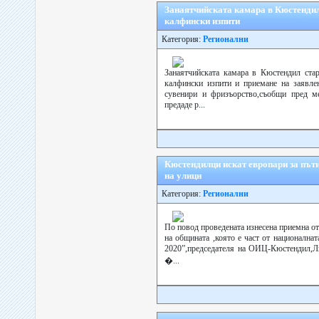
Занаятчийската камара в Кюстендил 
калфински изпити
Категория:
Регионални
Занаятчийската камара в Кюстендил стар
калфински изпити и приемане на заявлен
сувенири и фризъорство,съобщи пред м
предаде р...
Кюстендилци искат европари за път
на улици
Категория:
Регионални
По повод проведената изнесена приемна о
на общината ,която е част от национална
2020”,председателя на ОИЦ-Кюстендил,Л
�...