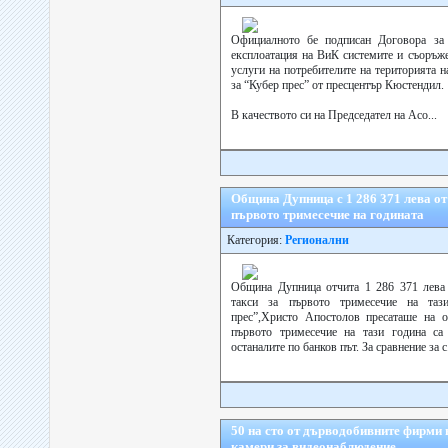
Официалното бе подписан Договора за 
експлоатация на ВиК системите и съоръж
услуги на потребителите на територията 
за “Кубер прес” от пресцентър Кюстендил.
В качеството си на Председател на Асо...
Община Дупница с 1 286 371 лева от
първото тримесечие на годината
Категория:
Регионални
Община Дупница отчита 1 286 371 лева 
такси за първото тримесечие на таз
прес”,Христо Апостолов пресаташе на о
първото тримесечие на тази година са
останалите по банков път. За сравнение за с.
50 на сто от дърводобивните фирми
камери за видеонаблюдение