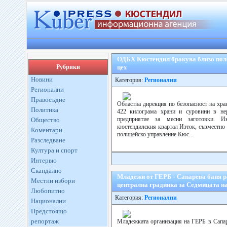
ОДБХ Кюстендил бракува близо поло
Рубрики
цех
Новини
Категория:
Регионални
Регионални
Правосъдие
Областна дирекция по безопасност на хра
Политика
422 килограма храни и суровини в нер
предприятие за месни заготовки. И
Общество
кюстендилския квартал Изток, съвместно 
Коментари
полицейско управление Кюс...
Разследване
Култура и спорт
Интервю
Скандално
Младежи от ГЕРБ - Сапарева баня р
Местни избори
централна градинка за Седмицата н
Любопитно
Категория:
Регионални
Национални
Предстоящо
репортаж
Младежката организация на ГЕРБ в Сапар