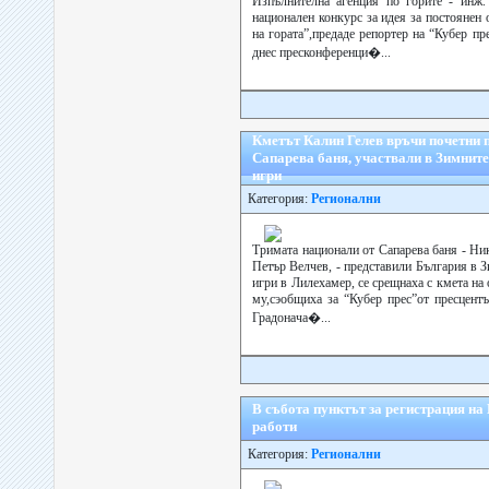
Изпълнителна агенция по горите - инж.
национален конкурс за идея за постоянен
на гората”,предаде репортер на “Кубер пре
днес пресконференци�...
Кметът Калин Гелев връчи почетни п
Сапарева баня, участвали в Зимнит
игри
Категория:
Регионални
Тримата национали от Сапарева баня - Ни
Петър Велчев, - представили България в
игри в Лилехамер, се срещнаха с кмета на
му,сэобщиха за “Кубер прес”от пресцент
Градонача�...
В събота пунктът за регистрация н
работи
Категория:
Регионални