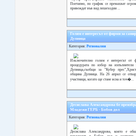
Поетапно, по график се премахват огром
привеждат във вид пешеходни ...
Голям е интересът от фирми за санир
Дупница
Категория:
Регионални
Изключително голям е интересът от ф
процедурата по избор на изпълнители 
Дупница,съобщи за “Кубер прес”,Хрис
община Дупница. На 26 април се отвар
участници, когато ще стане ясна и точ�...
Десислава Александрова бе преизбра
Младежи ГЕРБ - Бобов дол
Категория:
Регионални
Десислава Александрова, която е об