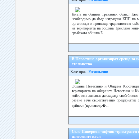
Кмета на община Трекляно, област Кюст
необходимо да бъде изградено КПП на ме
организира и провежда традиционния събо
на територията на община Трекляно койт
сръбската община Б...
В Невестино организират среща за н
стопанство
Категория:
Регионални
Община Невестино и Община Кюстендил
територията на общините Невестино и Кю
който има желание да създаде свой бизнес 
развие вече съществуващо предприятие б
дейност (производс�...
Село Пиперков чифлик -триктратен 
изнесените каси