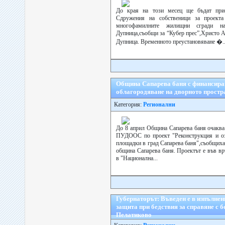
До края на този месец ще бъдат при
Сдружения на собственици за проекта
многофамилните жилищни сгради н
Дупница,съобщи за “Кубер прес”,Христо 
Дупница. Временното преустановяване �..
Община Сапарева баня с финансир
облагородяване на дворното простр
Категория:
Регионални
До 8 април Община Сапарева баня очаква
ПУДООС по проект "Реконструкция и озе
площадки в град Сапарева баня",съобщиха
община Сапарева баня. Проектът е във вр
в "Национална...
Губернаторът: Въведен е в изпълнен
защита при бедствия за справяне с б
Пелатиково