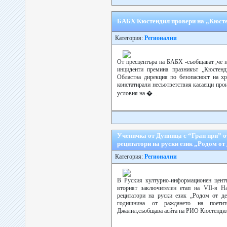
БАБХ Кюстендил провери на „Кюсте
Категория:
Регионални
От пресцентъра на БАБХ -съобщават ,че н
инциденти премина празникът „Кюстенди
Областна дирекция по безопасност на хр
констатирали несъответствия касаещи прои
условия на �...
Ученичка от Дупница с “Гран при” о
рецитатори на руски език „Родом от
Категория:
Регионални
В Руския културно-информационен цент
вторият заключителен етап на VІІ-я На
рецитатори на руски език „Родом от дет
годишнина от раждането на поет
Джалил,съобщава асйта на РИО Кюстендил,