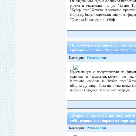
От следващата седмица започва цялостна
мрежа и отклонения по ул. "Евтим Тр
“Кубер прес”,Христо Апостолов пресата
метра ще бъдат подменени изцяло от фирма
"Овергаз Инженеринг". Об�...
Приемен ден в Дупница,ще имат пре
граждани със заместник-кметът Олг
Категория:
Регионални
Приемен ден с представители на фирм
седмица и заместник-кметът по икон
Китанова, съобщи за “Кубер прес”,Хри
община Дупница. Това ще става всяка ср
фирми и граждани, които имат неуреде...
До края на март приемат документи
собственици за саниране на терито
Категория:
Регионални