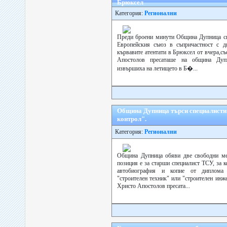
Брюксел
Категория:
Регионални
Преди броени минути Община Дупница сп
Европейския съюз в съпричастност с дн
кървавите атентати в Брюксел от вчера,с
Апостолов пресаташе на община Дупн
извършиха на летището в Б�...
Община Дупница търси специалисти
контрол".
Категория:
Регионални
Община Дупница обяви две свободни мес
позиция е за старши специалист ТСУ, за 
автобиография и копие от диплома 
"строителен техник" или "строителен инж
Христо Апостолов пресата...