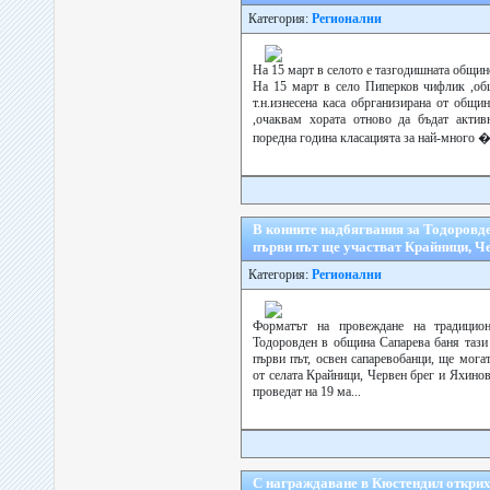
Категория:
Регионални
На 15 март в селото е тазгодишната общин
На 15 март в село Пиперков чифлик ,об
т.н.изнесена каса обрганизирана от общ
,очаквам хората отново да бъдат актив
поредна година класацията за най-много �.
В конните надбягвания за Тодоровде
първи път ще участват Крайници, Ч
Категория:
Регионални
Форматът на провеждане на традицион
Тодоровден в община Сапарева баня тази
първи път, освен сапаревобанци, ще могат
от селата Крайници, Червен брег и Яхино
проведат на 19 ма...
С награждаване в Кюстендил откри