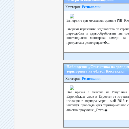
Категория:
Регионални
За първите три месеца на годината РДГ-К
Въпреки изразените недоволства от стран
дърводобил и дървообработване ,на то
кюстендилско монтираха камери за в
продължава регистрацият�...
Наблюдение „Статистика на доходит
територията на област Кюстендил
Категория:
Регионални
Във връзка с участие на Република 
Европейския съюз и Евростат за изучава
изолация в периода март - май 2016 г.
институт провежда чрез териториалните с
анкетно проучване „Стати�...