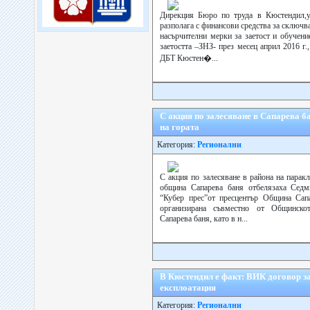
Дирекция Бюро по труда в Кюстендил,ув
разполага с финансови средства за сключва
насърчителни мерки за заетост и обучени
заетостта –ЗНЗ- през месец април 2016 г.
ДБТ Кюстен�...
С акция по залесяване в Сапарева б
на гората
Категория:
Регионални
С акция по залесяване в района на парак
община Сапарева баня отбелязаха Седми
“Кубер прес”от пресцентър Община Сапа
организирана съвместно от Общинско
Сапарева баня, като в н...
В Кюстендил е факт: ВИК договор за
експлоатация
Категория:
Регионални