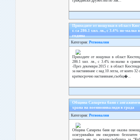
граждански дружества по Зак...
Приходите от нощувки в област Кюс
г. са 286.1 хил. лв., с 3.4% по-малко
година
Категория:
Регионални
Приходите от нощувки в област Кюстенд
286.1 хил. лв., с 3.4% по-малко в срав
-През декември 2015 г. в област Кюстенд
за настаняване с над 10 легла, от които 32 
краткосрочно настаняване,съобщ�...
Община Сапарева баня с ангажимент
храна на военноинвалиди в града
Категория:
Регионални
Община Сапарева баня ще оказва помощ 
осигурявайки им ежедневно безплатен т
храната им до вкъщи,съобщиха за “Куб