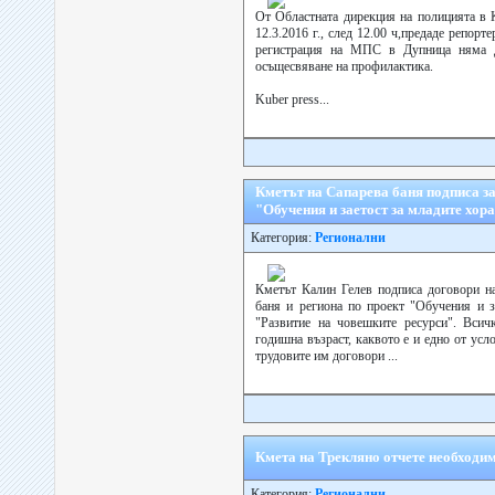
От Областната дирекция на полицията в 
12.3.2016 г., след 12.00 ч,предаде репорт
регистрация на МПС в Дупница няма д
осъщесвяване на профилактика.
Kuber press...
Кметът на Сапарева баня подписа за
"Обучения и заетост за младите хор
Категория:
Регионални
Кметът Калин Гелев подписа договори н
баня и региона по проект "Обучения и з
"Развитие на човешките ресурси". Всич
годишна възраст, каквото е и едно от усло
трудовите им договори ...
Кмета на Трекляно отчете необходи
Категория:
Регионални