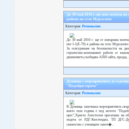
До 30 май 2016 г. ще има монтаж на 
района на село Мурсалево
Категория:
Регионални
До 30 май 2016 г. ще се извършва монта
път I-1(E-79) в района на село Мурсалев
За осигуряване на безопасността на дв
строително-монтажните работи се въвеж
движението,съобщава АПИ сайта, предад..
Дупница с мероприятията за седмица
"Подобри гората"
Категория:
Регионални
В Дупница започнаха мероприятията свърз
която тази година е под мотото "Подоб
прес”,Христо Апостолов пресаташе на о
подета от РДГ-Кюстендил, ТП ДГС-Д
съвместно с учениците започ�...