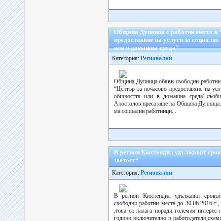
Община Дупница с работни места в 
предоставяне на услуги за социално
или в домашна среда”
Категория:
Регионални
Община Дупница обяви свободни работни 
“Център за почасово предоставяне на ус
общността или в домашна среда”,съоб
Апостолов пресаташе на Община Дупница.
ма социални работници...
В регион Кюстендил удължават сро
заетост“
Категория:
Регионални
В регион Кюстендил удължават срокът
свободни работни места до 30.06.2016 г.
,това са налага поради големия интерес
години включително и работодатели,схем