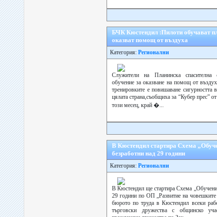
БЧК Кюстендил :Пилоти обучават пл
оказват помощ от въздуха
Категория:
Регионални
Служители на Планинска спасителна 
обучение за оказване на помощ от въздух
тренировките е повишаване сигурността в
цялата страна,съобщиха за “Кубер прес” о
този месец, край �...
В Кюстендил стартира Схема „Обучен
безработни над 29 години
Категория:
Регионални
В Кюстендил ще стартира Схема „Обучения
29 години по ОП „Развитие на човешките 
бюрото по труда в Кюстендил всеки рабо
търговски дружества с общинско уча