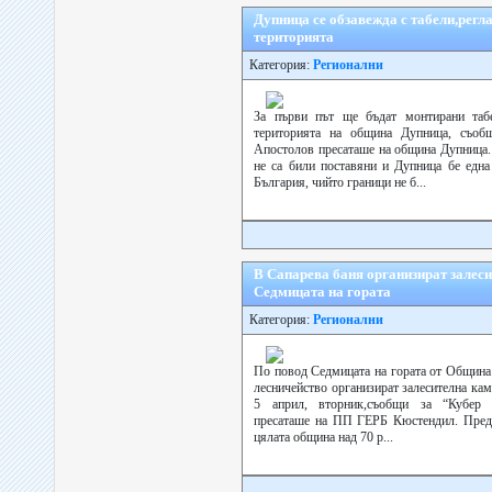
Дупница се обзавежда с табели,рег
територията
Категория:
Регионални
За първи път ще бъдат монтирани табе
територията на община Дупница, съоб
Апостолов пресаташе на община Дупница. 
не са били поставяни и Дупница бе едн
България, чийто граници не б...
В Сапарева баня организират залес
Седмицата на гората
Категория:
Регионални
По повод Седмицата на гората от Община
лесничейство организират залесителна кам
5 април, вторник,съобщи за “Кубер 
пресаташе на ПП ГЕРБ Кюстендил. Предв
цялата община над 70 р...