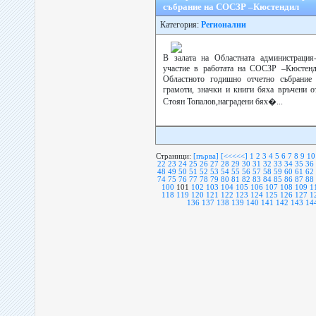
събрание на СОСЗР –Кюстендил
Категория:
Регионални
В залата на Областната администрация
участие в работата на СОСЗР –Кюстен
Областното годишно отчетно събрание н
грамоти, значки и книги бяха връчени от
Стоян Топалов,наградени бях�...
Страници:
[първа]
[<<<<<]
1
2
3
4
5
6
7
8
9
10
22
23
24
25
26
27
28
29
30
31
32
33
34
35
36
48
49
50
51
52
53
54
55
56
57
58
59
60
61
62
74
75
76
77
78
79
80
81
82
83
84
85
86
87
88
100
101
102
103
104
105
106
107
108
109
1
118
119
120
121
122
123
124
125
126
127
1
136
137
138
139
140
141
142
143
14