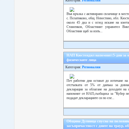
Категория:
Регионални
Във връзка с активирано свлачище в мест
с. Пелатиково, общ. Невестино, обл. Кюст
около 45 дка и с оглед искане на кмет
Стаменков, Областният управител Вик
Областния щаб за изпъ...
НАП Кюстендил напомнят:5-дни за о
физическите лица
Категория:
Регионални
Пет работни дни остават до изтичане на
отстъпката от 5% от данъка за довна
декларация за облагане на доходите на 
напомнят от НАП,съобщиха за “Кубер п
подадат декларациите си по еле...
Община Дупница спусна на половин
засъпричастност с дните на траур, о