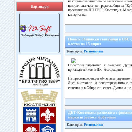
на гората с инициатива по залесяване и ра
централната част на града,съобщи за “Ку
Партньори
пресаташе на ПП ГЕРБ Кюстендил. Млади
кипариса в...
Новите общински съветници в ОбС 
клетва на 15 април
Категория:
Регионални
Областния управител с очакване Дупн
присъединят към ВИК- Асоциацията
На пресконференция областния управител
Янев в отговор на репортерско питане о
съветници в Общински съвет -Дупница ще 
ДБТ-Кюстендил разполага с финансо
мерки за заетост и обучение
Категория:
Регионални