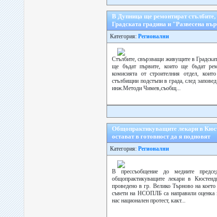
В Дупница ще ремонтират стълбите,
Градската градина и "Развесена въ
Категория:
Регионални
Стълбите, свързващи живущите в Градскат
ще бъдат първите, които ще бъдат рем
комисията от строителния отдел, които
стълбищни подстъпи в града, след запове
инж.Методи Чимев,съобщ...
Общопрактикуващите лекари в Кюст
остават в готовност да я подновят
Категория:
Регионални
В прессъобщение до медиите предсе
общопрактикуващите лекари в Кюстенди
проведено в гр. Велико Търново на коет
съвети на НСОПЛБ са направили оценка и
нас национален протест, какт...