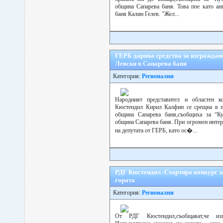
община Сапарева баня. Това пое като ан
баня Калин Гелев. "Жел...
ГЕРБ дарява средства за изграждан
Левски в Сапарева баня
Категория:
Регионални
Народният представител и областен 
Кюстендил Кирил Калфин се срещна в п
община Сапарева баня,съобщиха за “Ку
община Сапарева баня. При огромен интер
на депутата от ГЕРБ, като ос�...
РДГ Кюстендил :Стартира конкурс з
гората
Категория:
Регионални
От РДГ Кюстендил,съобщават,че из