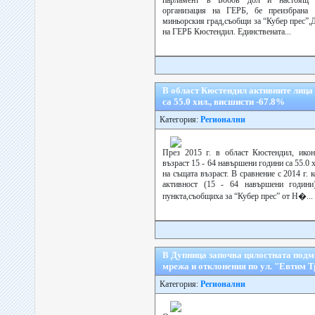
парламент в Бобов дол и настоящ п
организация на ГЕРБ, бе преизбрана 
миньорския град,съобщи за “Кубер прес”,
на ГЕРБ Кюстендил. Единствената...
В област Кюстендил активните лица н
са 55.0 хил., висшисти -67.8%
Категория:
Регионални
През 2015 г. в област Кюстендил, икон
възраст 15 - 64 навършени години са 55.0 
на същата възраст. В сравнение с 2014 г.
активност (15 - 64 навършени години
пункта,съобщиха за “Кубер прес” от Н�...
В Дупница започва цялостната подм
мрежа и отклонения по ул. "Евтим 
Категория:
Регионални