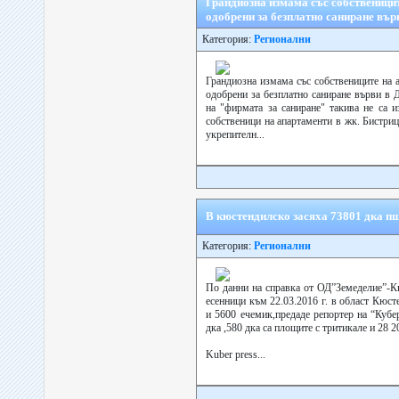
Грандиозна измама със собственицит
одобрени за безплатно саниране вър
Категория:
Регионални
Грандиозна измама със собствениците на 
одобрени за безплатно саниране върви в 
на "фирмата за саниране" такива не са 
собственици на апартаменти в жк. Бистрица
укрепителн...
В кюстендилско засяха 73801 дка п
Категория:
Регионални
По данни на справка от ОД”Земеделие”-К
есенници към 22.03.2016 г. в област Кюст
и 5600 ечемик,предаде репортер на “Кубе
дка ,580 дка са площите с тритикале и 28 20
Kuber press...