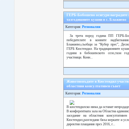
ГЕРБ-Бобошево осигури наградите н
тазгодишните кушии в с. Блажиево
Категория:
Регионални
За трета поред година ПП ГЕРБ-Бо
победителите в конните надбягван
Блажиево,съобщи за “Кубер прес”, Деси
ГЕРБ Кюстендил. На традиционните кушии
години в бобошевското село,тази год
участници. Конн...
Животновъдите в Кюстендил участва
областния консултативен съвет
Категория:
Регионални
В кюстендилско няма да останат непродаде
В конферентната зала на Областна адимин
заседание на областния консултативе
Кюстендил,разгледани бяха мерките и усл
директни плащания през 2016, г...