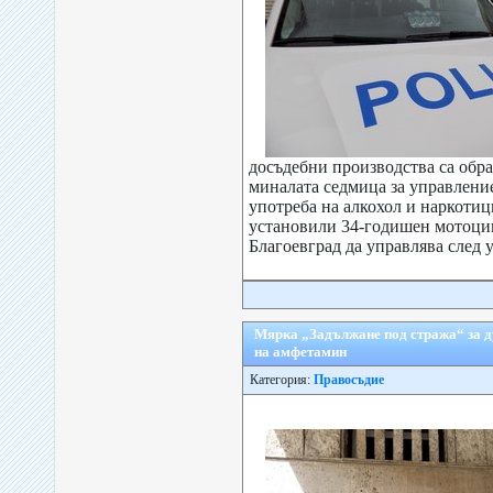
досъдебни производства са обра
миналата седмица за управлени
употреба на алкохол и наркотиц
установили 34-годишен мотоци
Благоевград да управлява след у
Мярка „Задължане под стража“ за 
на амфетамин
Категория:
Правосъдие