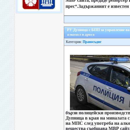
МВР сайта, предаде репортер 
прес“.Задържаният е известен
РУ Дупница с БПП за управление ва
алкохол и дрога
Категория:
Правосъдие
бързи полицейски производств
Дупница в края на миналата с
на МПС след употреба на алк
вещества съобщава МВР сайта