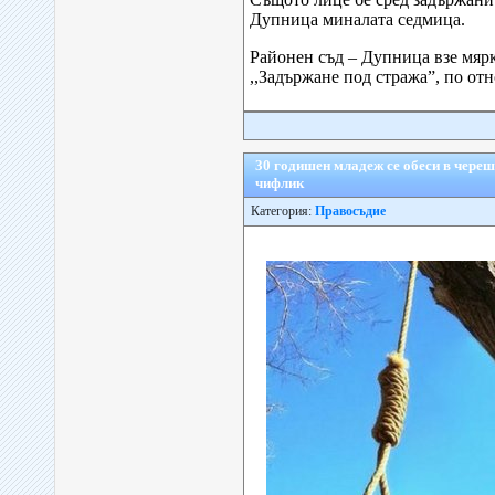
Дупница миналата седмица.
Районен съд – Дупница взе мяр
,,Задържане под стража”, по отн
30 годишен младеж се обеси в чере
чифлик
Категория:
Правосъдие