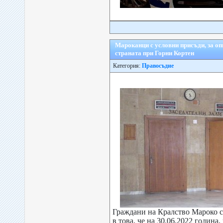
Мароканци с условни присъди, за оп
страната при Горни Кортен
Категория:
Правосъдие
Граждани на Кралство Мароко с
в това, че на 30.06.2022 година,