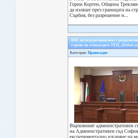
Горни Кортен, Община Треклян
да излязат през границата на ст
Сърбия, без разрешение н...
ВАС потвърди нищожно е разрешени
горене на отпадъци в ТЕЦ „Бобов д
Категория:
Правосъдие
Върховният административен с
на Административен съд София –
експериментално изгаряне на 