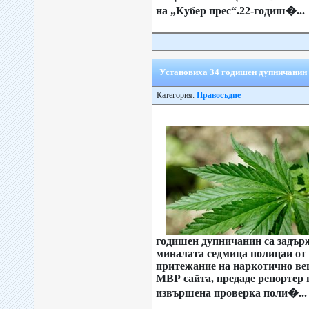
на „Кубер прес“.22-годиш�...
Установиха 34 годишен дупничанин 
Категория:
Правосъдие
годишен дупничанин са задър
миналата седмица полицаи от
притежание на наркотично ве
МВР сайта, предаде репортер 
извършена проверка поли�...