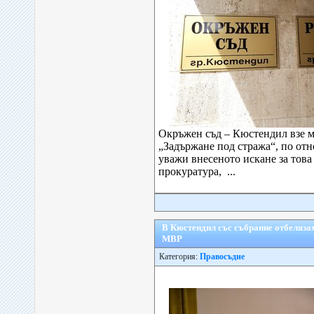
Окръжен съд – Кюстендил взе м
„Задържане под стража“, по отн
уважи внесеното искане за тов
прокуратура, ...
В Кюстендил със събрание отбелязах
МВР
Категория:
Правосъдие