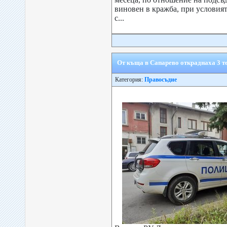
виновен в кражба, при условият
с...
От къща в Сапарево откраднаха 3 те
Категория:
Правосъдие