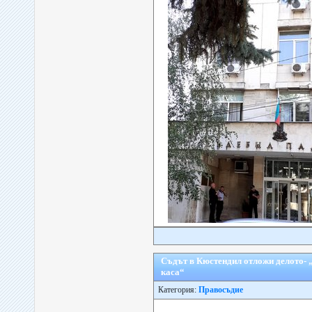
Съдът в Кюстендил отложи делото-
каса“
Категория:
Правосъдие