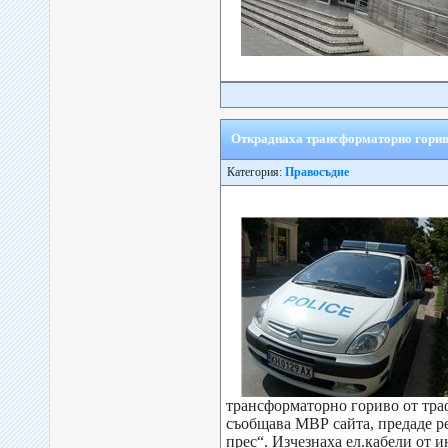
Откраднаха трансформаторно горив
Категория:
Правосъдие
трансформаторно гориво от траф
съобщава МВР сайта, предаде р
прес“. Изчезнаха ел.кабели от и