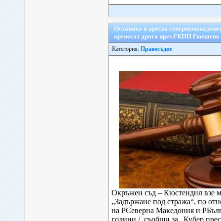
Оставиха в ареста северномакедонец
пренесат дрога през ГКПП Гюешево
Категория:
Правосъдие
Окръжен съд – Кюстендил взе м
„Задържане под стража“, по от
на РСеверна Македония и РБълга
години /, съобщи за „Кубер прес