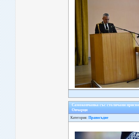
Самоковчанка със столичани присвои
Овчарци
Категория:
Правосъдие