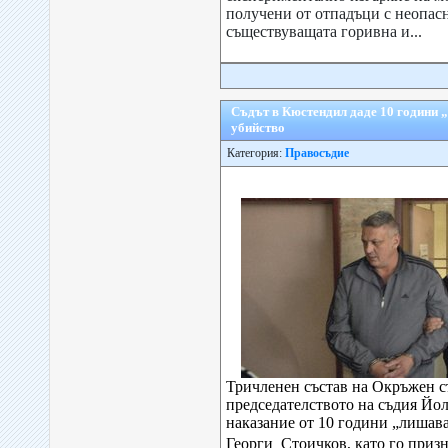
получени от отпадъци с неопас
съществуващата горивна и...
Съдът в Кюстендил даде 10 години 
убийство
Категория:
Правосъдие
Тричленен състав на Окръжен с
председателството на съдия Йо
наказание от 10 години „лишава
Георги Стоичков, като го призна