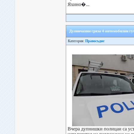
Яхино�...
Дупничанин сряза 4 автомобилни гу
Категория:
Правосъдие
Вчера дупнишки полицаи са ус