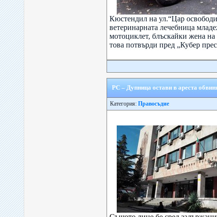
Кюстендил на ул.“Цар освободи
ветеринарната лечебница младе
мотоциклет, блъскайки жена на
това потвърди пред „Кубер прес“
РС – Дупница остави в ареста обвин
Категория:
Правосъдие
Същото лице бе сред задържани