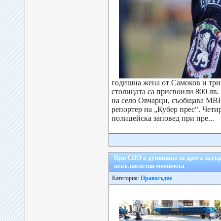
годишна жена от Самоков и три
столицата са присвоили 800 лв.
на село Овчарци, съобщава МВР
репортер на „Кубер прес“. Чети
полицейска заповед при пре...
При СПО в дупнишко за дрога задъ
непълнолетни момичета
Категория:
Правосъдие