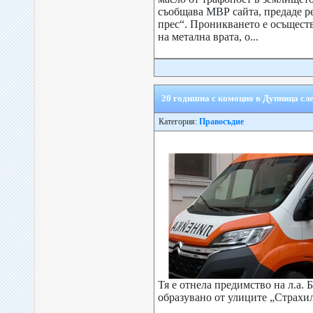
съобщава МВР сайта, предаде р
прес“. Проникването е осъщест
на метална врата, о...
20 годишна с комоцио в Дупница с
Категория:
Правосъдие
Тя е отнела предимство на л.а.
образувано от улиците „Страхил