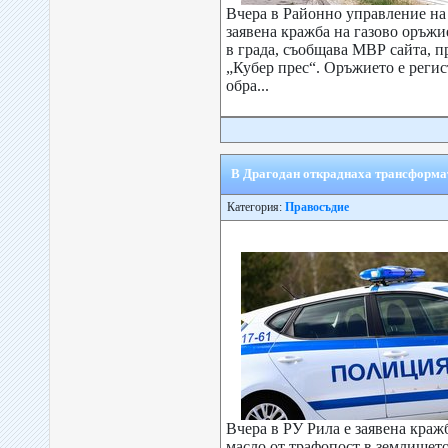
Вчера в Районно управление н
заявена кражба на газово оръжи
в града, съобщава МВР сайта, п
„Кубер прес“. Оръжието е регис
обра...
В Драгодан откраднаха трансформа
Категория:
Правосъдие
Вчера в РУ Рила е заявена кра
масло от трафопост в землището