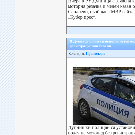
Вчера в РУ Дупница е заявена к
моторна резачка и меден казан о
Сапарево, съобщава МВР сайта,
„Кубер прес“.
В Дупница спипаха непълнолетен вод
регистрационни табели
Категория:
Правосъдие
Дупнишки полицаи са установи
водач на мотопед без регистрац