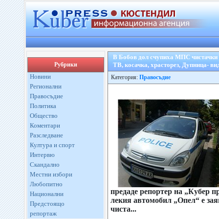
В Бобов дол счупиха МПС чистачки 
Рубрики
ТВ, косачка, храсторез, Дупница- в
Новини
Категория:
Правосъдие
Регионални
Правосъдие
Политика
Общество
Коментари
Разследване
Култура и спорт
Интервю
Скандално
Местни избори
Любопитно
предаде репортер на „Кубер п
Национални
лекия автомобил „Опел“ е заяв
Предстоящо
чиста...
репортаж