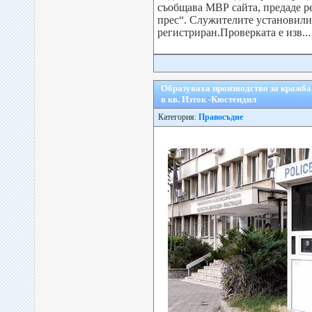
съобщава МВР сайта, предаде р
прес“. Служителите установили,
регистриран.Проверката е изв...
Образуваха производство за кражба 
в кв. Изток -Кюстендил
Категория:
Правосъдие