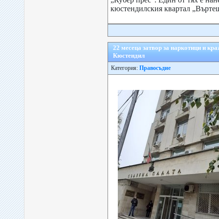
кюстендилския квартал „Въртеш
22 месеца затвор за наркотици и кра
Кюстендил
Категория:
Правосъдие