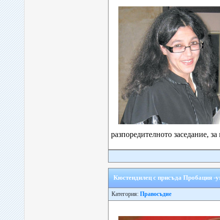
разпоредителното заседание, за к
Кюстендилец с присъда Пробация -
Категория:
Правосъдие