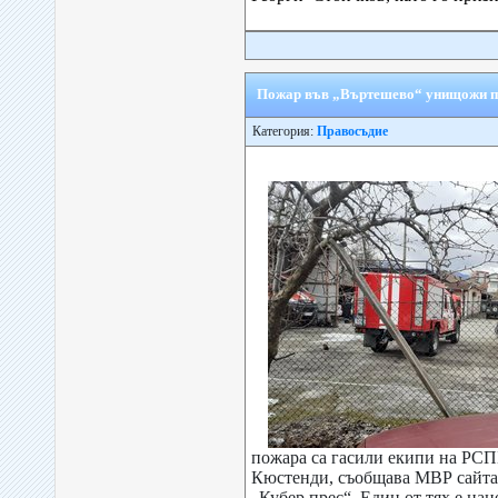
Пожар във „Въртешево“ унищожи 
Категория:
Правосъдие
пожара са гасили екипи на РСП
Кюстенди, съобщава МВР сайта,
„Кубер прес“. Един от тях е нан