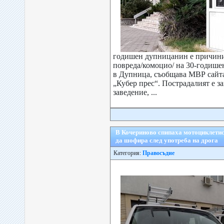
годишен дупницанин е причини
повреда/комоцио/ на 30-годише
в Дупница, съобщава МВР сайта
„Кубер прес“. Пострадалият е з
заведение, ...
В Кочериново спипаха мотоциклетист
да шофира след употреба на дрога
Категория:
Правосъдие