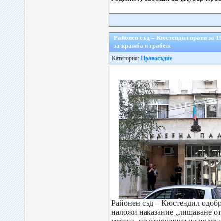
Районен съд – Кюстендил прати за 1
за кражба и грабеж
Категория:
Правосъдие
Районен съд – Кюстендил одобр
наложи наказание „лишаване от 
месеца, по отношение на подсъд