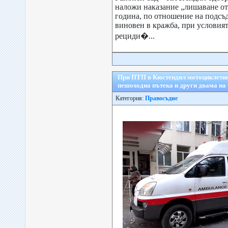
наложи наказание „лишаване от 
година, по отношение на подсъд
виновен в кражба, при условият
рециди�...
При ПТП в Кюстендил мотоциклетис
пешоходна пътека и други двама на
Категория:
Правосъдие