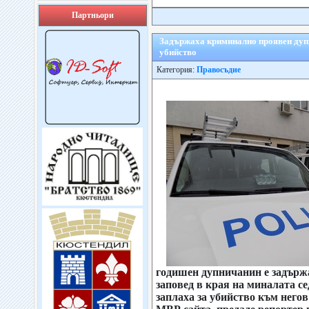
Партньори
Задържаха криминално проявен дупн
убийство
Категория:
Правосъдие
годишен дупничанин е задърж
заповед в края на миналата с
заплаха за убийство към него