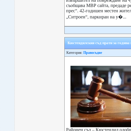
извършител на повреждане на ч
съобщава МВР сайта, предаде р
прес“. 42-годишен местен жител 
„Ситроен“, паркиран на у�...
Кюстендилския съд прати за година 
Категория:
Правосъдие
Районен съд – Кюстендил одобр