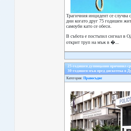
Трагичния инцидент се случва с
дни когато друг 75 годишен жит
самоуби като се обеси.
В събота е постъпил сигнал в 
открит труп на мъж в �...
25-годишен дупницанин причинил ср
30-годишен мъж пред дискотека в Д
Категория:
Правосъдие