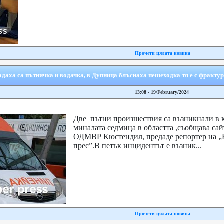
Прочети цялата новина
аха са пътничка и водачка, в Дупница блъснаха пешеходка тя е с фрактур
13:08 - 19/February/2024
Две пътни произшествия са възникнали в к
миналата седмица в областта ,съобщава сай
ОДМВР Кюстендил, предаде репортер на „
прес”.В петък инцидентът е възник...
Прочети цялата новина