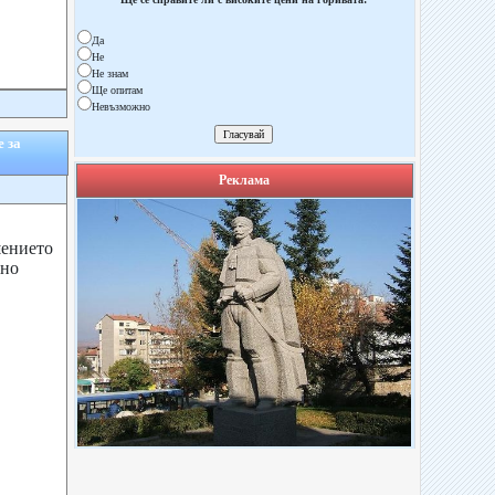
Да
Не
Не знам
Ще опитам
Невъзможно
 за
Реклама
шението
дно