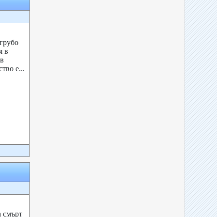
грубо
я в
 в
во е...
а смърт