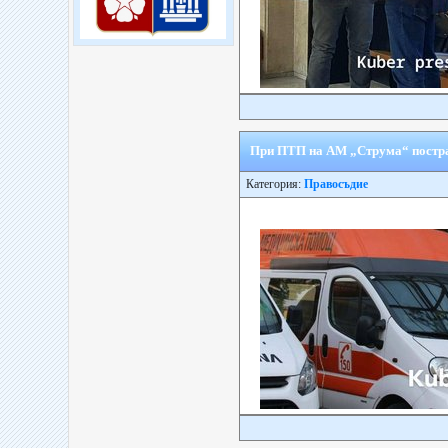
При ПТП на АМ „Струма“ пострад
Категория:
Правосъдие