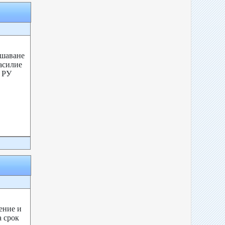
ушаване
асилие
а РУ
ение и
а срок