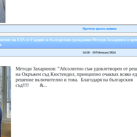
Прочети цялата новина
лнение на ЕЗА от Гърция за българския гражданин Методи Захаринов и прие
я
14:58 - 19/February/2024
Методи Захаринов: ”Абсолютно съм удовлетворен от ре
на Окръжен съд Кюстендил, принципно очаквах всяко е
решение включително и това. Благодаря на българския
съд!!!! &...