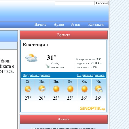
Начало
Архив
За нас
Контакти
Времето
 били
йката е
4 часа,
Анкета
Ще се справите ли с високите цени на горивата!