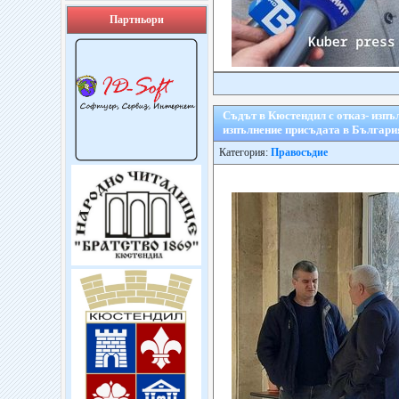
Партньори
Съдът в Кюстендил с отказ- изпъ
изпълнение присъдата в Българи
Категория:
Правосъдие