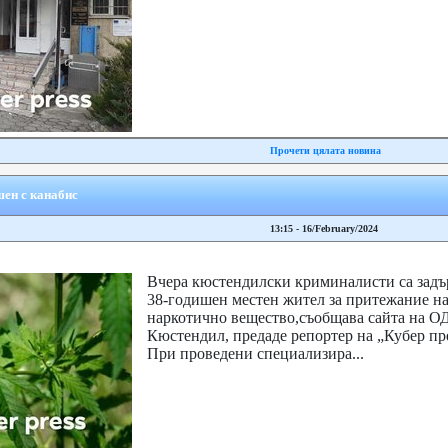
Прочети цялата новина
ен с канабис
13:15 - 16/February/2024
Вчера кюстендилски криминалисти са зад
38-годишен местен жител за притежание н
наркотично вещество,съобщава сайта на 
Кюстендил, предаде репортер на „Кубер пр
При проведени специализира...