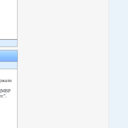
ържали
а
ОДМВР
ес”.