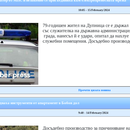
атор от МПС и незаконно се присъединиха към електропреносната мрежа
10:05 - 15/February/2024
79-годишен жител на Дупница се е държал 
със служителка на държавна администраци
града, нанесъл й е удари, опитал да нахлуе
служебни помещения. Досъдебно производст
Прочети цялата новина
днаха инструменти от апартамент в Бобов дол
9:40 - 14/February/2024
Досъдебно производство за причиняване н