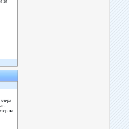
а за
 вчера
щава
тер на