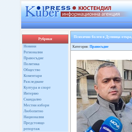
Психично болен в Дупница откра
Рубрики
Новини
Категория:
Правосъдие
Регионални
Правосъдие
Политика
Общество
Коментари
Разследване
Култура и спорт
Интервю
Скандално
Местни избори
Любопитно
Национални
Предстоящо
репортаж