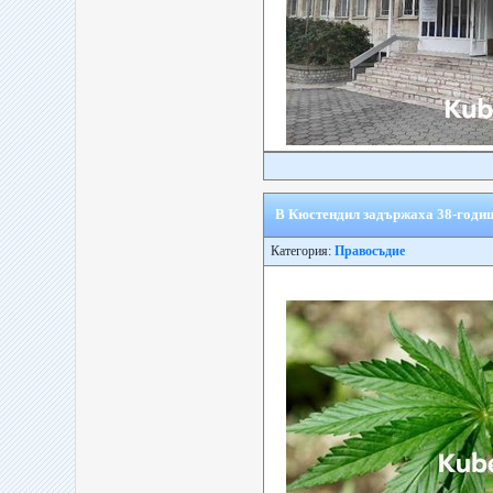
В Кюстендил задържаха 38-годиш
Категория:
Правосъдие