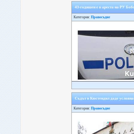
43-годишен е в ареста на РУ Боб
Категория:
Правосъдие
Съдът в Кюстендил даде условна
Категория:
Правосъдие