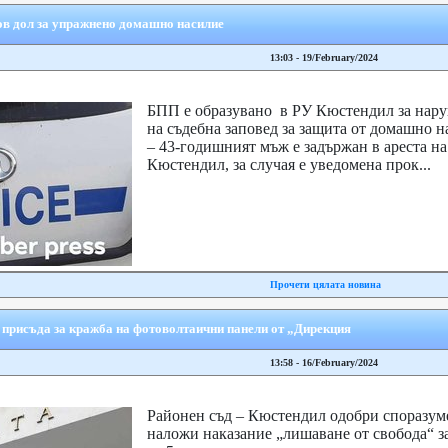
ов дол за упражнено домашно насилие
13:03 - 19/February/2024
БПП е образувано в РУ Кюстендил за нар
на съдебна заповед за защита от домашно н
– 43-годишният мъж е задържан в ареста н
Кюстендил, за случая е уведомена прок...
Прочети цялата новина
 присъда за кражба на фотоволтаични панели от „Дирекция
13:58 - 16/February/2024
Районен съд – Кюстендил одобри споразум
наложи наказание „лишаване от свобода“ з