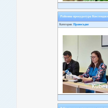
Районна прокуратура Кюстендил о
Категория:
Правосъдие