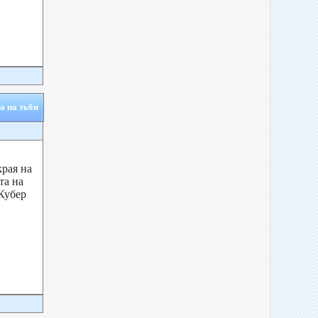
а на зъби
рая на
та на
Кубер