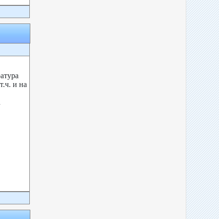
атура
.ч. и на
а