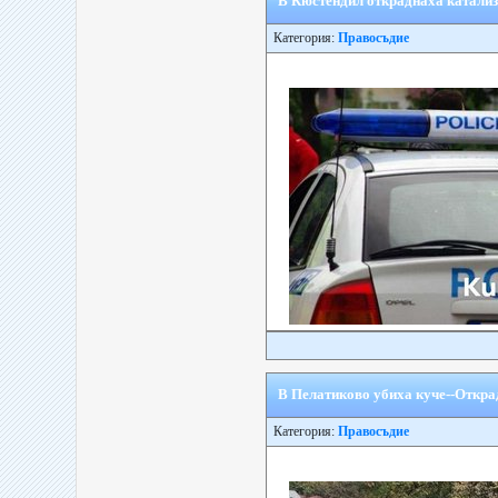
В Кюстендил откраднаха катализ
Категория:
Правосъдие
В Пелатиково убиха куче--Откра
Категория:
Правосъдие