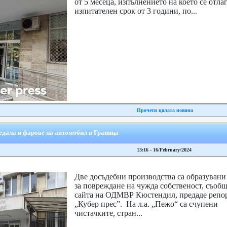
от 5 месеца, изпълнението на което се отлаг
изпитателен срок от 3 години, по...
Прочети цялата новина
едала и фарове на автомобил в Граница
13:16 - 16/February/2024
Две досъдебни производства са образувани
за повреждане на чужда собственост, съоб
сайта на ОДМВР Кюстендил, предаде репор
„Кубер прес”. На л.а. „Пежо“ са счупени
чистачките, стран...