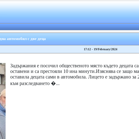
дна автомобил с две деца
17:12 - 19/February/2024
Задържания е посочил общественото място където децата са
оставени и са престояли 10 ина минути.Изяснява се защо ма
оставила децата сами в автомобила. Лицето е задържано за 2
към разследването �...