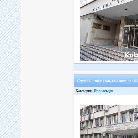
Счупиха чистачки, странични огл
Категория:
Правосъдие