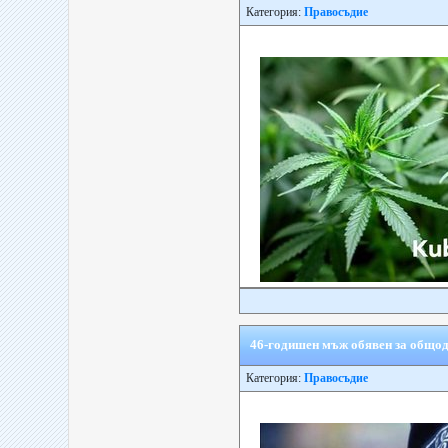
Категория:
Правосъдие
46-годишен мъж обявен за общод
Категория:
Правосъдие