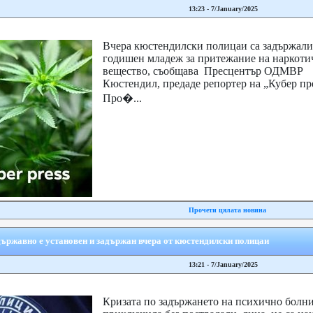
13:23 - 7/January/2025
Вчера кюстендилски полицаи са задържали
годишен младеж за притежание на наркоти
вещество, съобщава Пресцентър ОДМВР
Кюстендил, предаде репортер на „Кубер пр
Про�...
Прочети цялата новина
ържавно е установен и задържан вчера от кюстендилски полицаи
13:21 - 7/January/2025
Кризата по задържането на психично болни