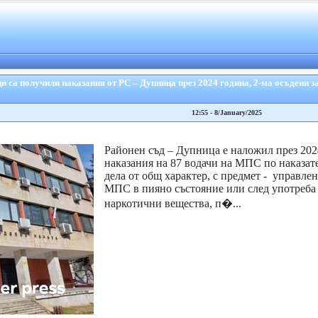
и са получили наказания от РС – Дупница през 2024 година, 2-ма осъдени з
12:55 - 8/January/2025
Районен съд – Дупница е наложил през 2024
наказания на 87 водачи на МПС по наказат
дела от общ характер, с предмет - управлен
МПС в пияно състояние или след употреба
наркотични вещества, п�...