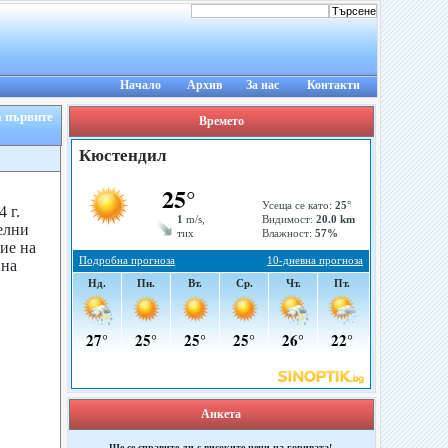
Начало
Архив
За нас
Контакти
а първите
Времето
 г.
елни
ие на
 на
Анкета
Ще се справите ли с високите цени на горивата!