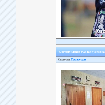
Кюстендилския съд даде условна
Категория:
Правосъдие