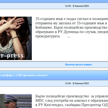
12:39 - 8/January/2025
35-годишен мъж е подал сигнал в полицият
отправена му заплаха от 33-годишен мъж в
Бобошево. Бързо полицейско производство 
образувано в РУ Дупница по случая, уведо
прокуратурата. ...
Прочети цялата новина
а шофира с 2,90 промила алкохол
12:36 - 8/January/2025
Бързо полицейско производство за управл
МПС след употреба на алкохол е образуван
в РУ Кюстендил, съобщава Пресцентър О