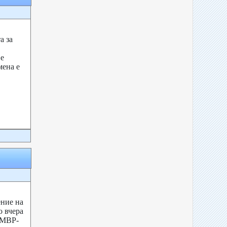
а за
е
мена е
ение на
о вчера
ДМВР-