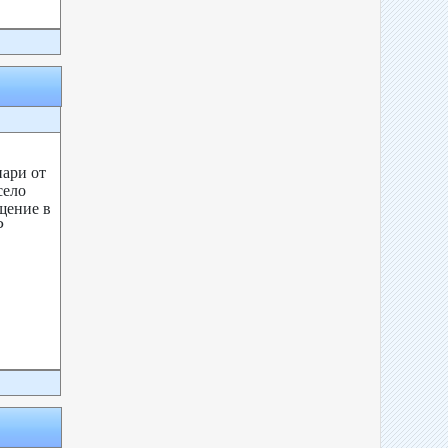
пари от
село
щение в
Р