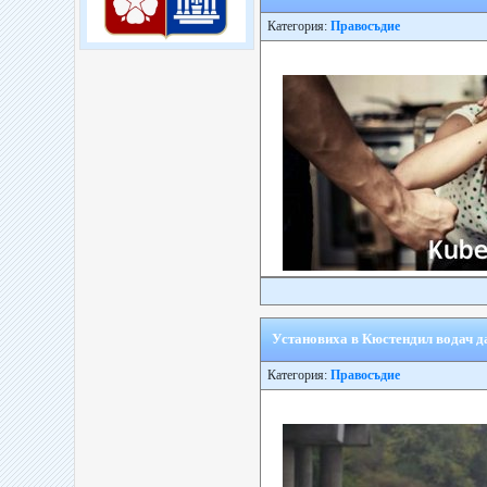
Категория:
Правосъдие
Установиха в Кюстендил водач д
Категория:
Правосъдие