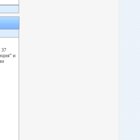
 37
иция” и
ни