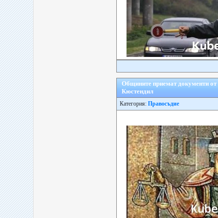
Общините приемат документи от к
Кюстендил
Категория:
Правосъдие