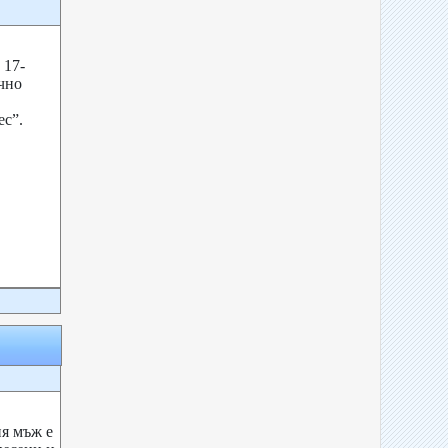
 17-
чно
ес”.
я мъж е