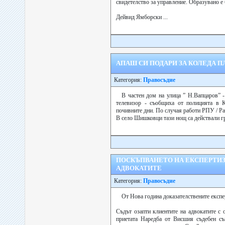
свидетелство за управление. Образувано е
Дейвид Ямборски ...
АПАШ СИ ПОДАРИ ЗА КОЛЕДА 
Категория:
Правосъдие
В частен дом на улица ” Н.Вапцаров” 
телевизор - съобщиха от полицията в 
почивните дни. По случая работи РПУ / Р
В село Шишковци тази нощ са действали гр
ПОСКЪПВАНЕТО НА ЕКСПЕРТИЗ
АДВОКАТИТЕ
Категория:
Правосъдие
От Нова година доказателствените експе
Съдът озапти клиентите на адвокатите с 
приетата Наредба от Висшия съдебен съ