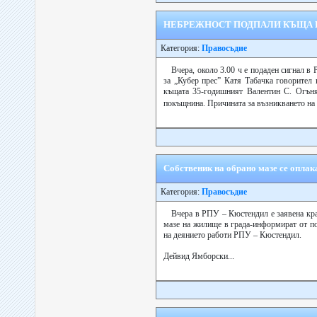
НЕБРЕЖНОСТ ПОДПАЛИ КЪЩА И
Категория:
Правосъдие
Вчера, около 3.00 ч е подаден сигнал 
за „Кубер прес” Катя Табачка говорител
къщата 35-годишният Валентин С. Огъня
покъщнина. Причината за възникването на
Собственик на обрано мазе се оплак
Категория:
Правосъдие
Вчера в РПУ – Кюстендил е заявена кра
мазе на жилище в града-информират от п
на деянието работи РПУ – Кюстендил.
Дейвид Ямборски...