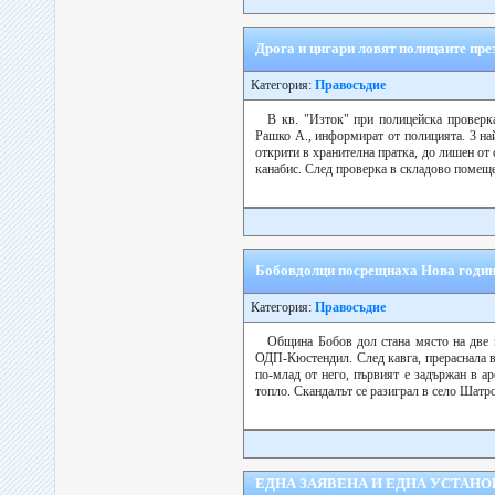
Дрога и цигари ловят полицаите пре
Категория:
Правосъдие
В кв. "Изток" при полицейска проверка
Рашко А., информират от полицията. 3 най
открити в хранителна пратка, до лишен от
канабис. След проверка в складово помещен
Бобовдолци посрещнаха Нова година
Категория:
Правосъдие
Община Бобов дол стана място на две 
ОДП-Кюстендил. След кавга, прераснала в
по-млад от него, първият е задържан в а
топло. Скандалът се разиграл в село Шатро
ЕДНА ЗАЯВЕНА И ЕДНА УСТАН