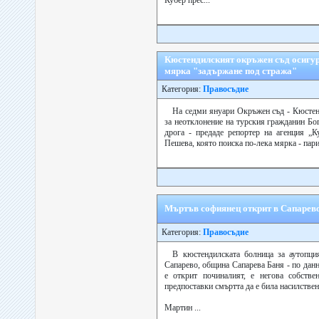
Кубер прес...
Кюстендилският окръжен съд осигур
мярка "задържане под стража"
Категория:
Правосъдие
На седми януари Окръжен съд - Кюстенд
за неотклонение на турския гражданин Бо
дрога - предаде репортер на агенция „
Пешева, която поиска по-лека мярка - парич
Мъртъв софиянец открит в Сапарев
Категория:
Правосъдие
В кюстендилската болница за аутопци
Сапарево, община Сапарева Баня - по дан
е открит починалият, е негова собстве
предпоставки смъртта да е била насилствен
Мартин ...