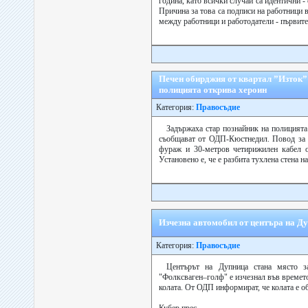
година, като всички случаи са идентични
Причина за това са подписи на работници
между работници и работодатели - първите 
Печен обирджия от квартал ”Изток” 
полицията открива хероин
Категория:
Правосъдие
Задържаха стар познайник на полицията
съобщават от ОДП-Кюстнедил. Повод за а
фураж и 30-метров четирижилен кабел о
Установено е, че е разбита тухлена стена на
Изчезна автомобил от центъра на Д
Категория:
Правосъдие
Центърът на Дупница стана място з
"Фолксваген–голф" е изчезнал във времето 
колата. От ОДП информират, че колата е об