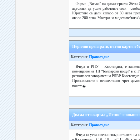
Фирма „Визаж” на дизаинерката Жени 
адвокати да ушие работните тоги - съоб
Юристите са дали капаро от 80 лева пред
около 200 лева. Мостри на моделите/тоги/ 
Перилни препарати, пътни карти и 
Категория:
Правосъдие
Вчера в РПУ – Кюстендил, е заявена
помещение на ТП “Български пощи” в с. Р
регионален говорител на РДВР Кюстендил 
Проникването е осъществено чрез демон
посете�...
Двама от квартал „Изток” спипани 
Категория:
Правосъдие
Вчера са установени извършителите на к
в Кюстендил – С.Д., 18 г., и С.С., 46, г. о