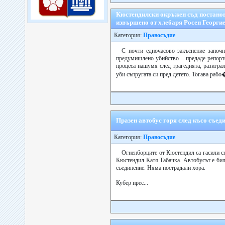
Кюстендилски окръжен съд постанов
извършено от хлебаря Росен Георги
Категория:
Правосъдие
С почти едночасово закъснение започ
предумишлено убийство – предаде репорте
процеса нашумя след трагедията, разигра
уби съпругата си пред детето. Тогава рабо�
Празен автобус горя след късо съед
Категория:
Правосъдие
Огненборците от Кюстендил са гасили с
Кюстендил Катя Табачка. Автобусът е бил
съединение. Няма пострадали хора.
Кубер прес...