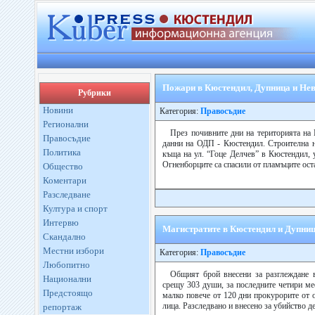
Пожари в Кюстендил, Дупница и Нев
Рубрики
Новини
Категория:
Правосъдие
Регионални
През почивните дни на територията на 
Правосъдие
данни на ОДП - Кюстендил. Строителна н
Политика
къща на ул. “Гоце Делчев” в Кюстендил,
Огненборците са спасили от пламъците оста
Общество
Коментари
Разследване
Култура и спорт
Интервю
Магистратите в Кюстендил и Дупница
Скандално
Местни избори
Категория:
Правосъдие
Любопитно
Общият брой внесени за разглеждане 
Национални
срещу 303 души, за последните четири мес
Предстоящо
малко повече от 120 дни прокурорите от 
лица. Разследвано и внесено за убийство дел
репортаж