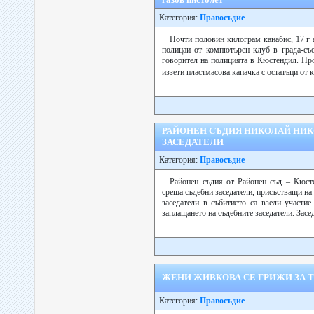
Категория:
Правосъдие
Почти половин килограм канабис, 17 г 
полицаи от компютърен клуб в града-съ
говорител на полицията в Кюстендил. Про
иззети пластмасова капачка с остатъци от 
РАЙОНЕН СЪДИЯ НИКОЛАЙ НИК
ЗАСЕДАТЕЛИ
Категория:
Правосъдие
Районен съдия от Районен съд – Кюст
среща съдебни заседатели, присъстващи на 
заседатели в събитието са взели участи
заплащането на съдебните заседатели. Заседа
ЖЕНИ ЖИВКОВА СЕ ГРИЖИ ЗА 
Категория:
Правосъдие