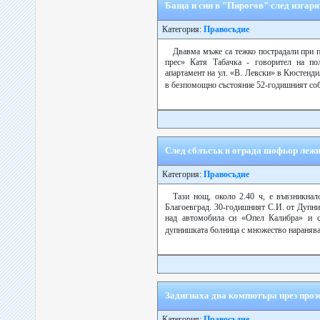
Баща и син в "Пирогов" след изгар
Категория:
Правосъдие
Двавма мъже са тежко пострадали при 
прес» Катя Табачка - говорител на по
апартамент на ул. «В. Левски» в Кюстенд
в безпомощно състояние 52-годишният соб
След сблъсък в ограда шофьор лежи 
Категория:
Правосъдие
Тази нощ, около 2.40 ч, е въвзникна
Благоевград. 30-годишният С.И. от Дупни
над автомобила си «Опел Калибра» и с
дупнишката болница с множество наранява
Задигнаха два компютъра през проз
Категория:
Правосъдие