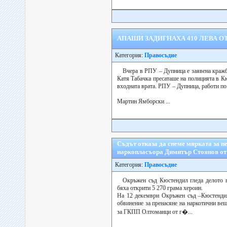
АПАШИ ЗАДИГНАХА 410 ЛЕВА ОТ
Категория:
Правосъдие
Вчера в РПУ – Дупница е заявена кражба
Катя Табачка пресаташе на полицията в К
входната врата. РПУ – Дупница, работи по
Мартин Ямборски ...
Съдът отказа да снеме мярката за н
наркопласъора Димитър Стоянов от
Категория:
Правосъдие
Окръжен съд Кюстендил гледа делото 
бяха открити 5 270 грама хероин.
На 12 декември Окръжен съд –Кюстендил
обвинение за пренасяне на наркотични ве
за ГКПП Олтоманци от г�...