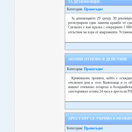
ЗА ДЕНОНОЩИЕ
Категория:
Правосъдие
За денонощието 29 срещу 30 декемвр
регистрирали една заявена кражба от гр
Сигналът е във връзка с откраднати 1 000
отсъствие на хора от апартамента. Установе
АПАШИ ОТНОВО В ДЕЙСТВИЕ
Категория:
Правосъдие
Криминално проявен, който е осъждан
отключен дом в село Копиловци и го об
апашът отмъкнал лозарска и бозаджийска
злосторникът остава 24 часа в ареста на РП
АРЕСТАНТ СЕ УКРИВА В НЕОБ
Категория:
Правосъдие