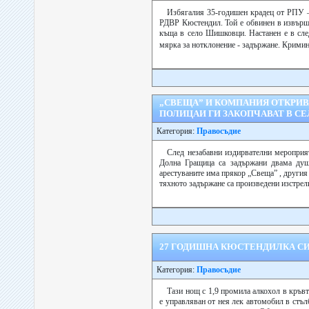
Избягалия 35-годишен крадец от РПУ –
РДВР Кюстендил. Той е обвинен в извършв
къща в село Шишковци. Настанен е в след
мярка за нотклонение - задържане. Крими
„СВЕЩА” И КОМПАНИЯ ОТКРИВ
ПОЛИЦАИ ГИ ЗАКОПЧАВАТ В С
Категория:
Правосъдие
След незабавни издирвателни меропри
Долна Гращица са задържани двама душ
арестуваните има прякор „Свеща” , другия
тяхното задържане са произведени изстрели
27 ГОДИШНА КЮСТЕНДИЛКА СИ
Категория:
Правосъдие
Тази нощ с 1,9 промила алкохол в кръв
е управляван от нея лек автомобил в стъ