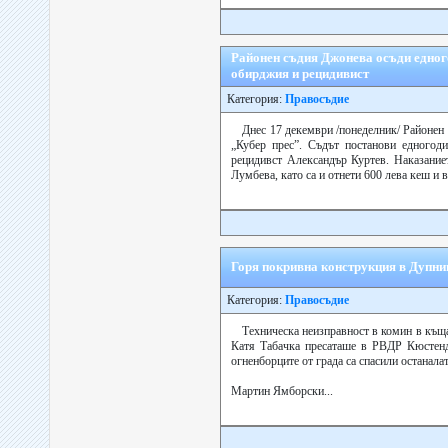
Районен съдия Джонева осъди едног
обирджия и рецидивист
Категория:
Правосъдие
Днес 17 декември /понеделник/ Районен 
„Кубер прес”. Съдът постанови едногод
рецидивст Александър Куртев. Наказание
Лумбева, като са и отнети 600 лева кеш и в
Горя покривна конструкция в Дупни
Категория:
Правосъдие
Техническа неизправност в комин в къщ
Катя Табачка пресаташе в РВДР Кюстенд
огненборците от града са спасили останалат
Мартин Ямборски...