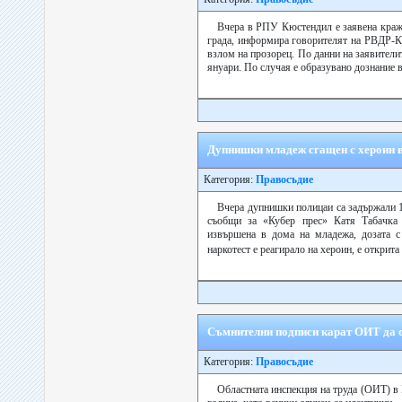
Вчера в РПУ Кюстендил е заявена кражб
града, информира говорителят на РВДР-К
взлом на прозорец. По данни на заявителит
януари. По случая е образувано дознание 
Дупнишки младеж сгащен с хероин 
Категория:
Правосъдие
Вчера дупнишки полицаи са задържали 1
съобщи за «Кубер прес» Катя Табачка 
извършена в дома на младежа, дозата с
наркотест е реагирало на хероин, е открита
Съмнителни подписи карат ОИТ да 
Категория:
Правосъдие
Областната инспекция на труда (ОИТ) в 