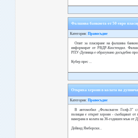
Фалшива банкнота от 50 евро пласи
Категория:
Правосъдие
Опит за пласиране на фалшива банкно
информират от РВДР-Кюстендил. Фалшив
РПУ-Дупница е образувано досъдебно про
Кубер прес ...
Откриха хероин в колата на дупнич
Категория:
Правосъдие
В автомобил „Фолксваген Голф-3” сл
полицаи е открит хероин - съобщават от 
намерана в колата на 36-годишен мъж от Д
Дейвид Ямборски...