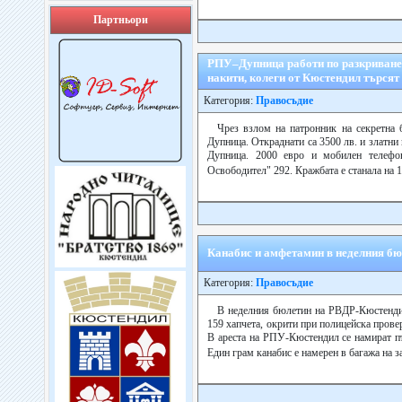
Партньори
РПУ–Дупница работи по разкриване 
накити, колеги от Кюстендил търсят
Категория:
Правосъдие
Чрез взлом на патронник на секретна 
Дупница. Откраднати са 3500 лв. и златни
Дупница. 2000 евро и мобилен телефо
Освободител" 292. Кражбата е станала на 
Канабис и амфетамин в неделния б
Категория:
Правосъдие
В неделния бюлетин на РВДР-Кюстендил
159 хапчета, окрити при полицейска прове
В ареста на РПУ-Кюстендил се намират пъту
Един грам канабис е намерен в багажа на з