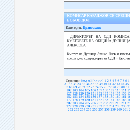
КОМИСАР КАРАДЖОВ СЕ СРЕЩН
БОБОВ ДОЛ
Категория:
Правосъдие
ДИРЕКТОРЪТ НА ОДП КОМИС
КМЕТОВЕТЕ НА ОБЩИНА ДУПНИЦА 
АЛЕКСОВА
Кметът на Дупница Атанас Янев и кметът
срещи днес с директорът на ОДП – Кюстенд
Страници:
[първа]
[<<<<<]
1
2
3
4
5
6
7
8
9
1
31
32
33
34
35
36
37
38
39
40
41
42
43
44
45
67
68
69
70
71
72
73
74
75
76
77
78
79
80
81
102
103
104
105
106
107
108
109
110
111
1
127
128
129
130
131
132
133
134
135
136
1
152
153
154
155
156
157
158
159
160
161
1
177
178
179
180
181
182
183
184
185
186
1
202
203
204
205
206
207
208
209
210
211
2
227
228
229
230
231
232
233
234
235
236
2
252
253
254
255
256
257
258
259
260
261