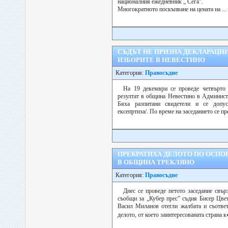
националния ежедневник „ Сега”.
Многократното поскъпване на цената на ...
СЪДЪТ НЕ ПРИЗНА ДЕКЛАРАЦИИ
ИЗБОРИТЕ В НЕВЕСТИНО
Категория:
Правосъдие
На 19 декември се проведе четвърто 
резултат в община Невестино в Админист
Бяха разпитани свидетели и се допусн
ексепртиза/. По време на заседанието се пре
ПРЕКРАТИХА ДЕЛОТО ПО ОСПО
В ОБЩИНА ТРЕКЛЯНО
Категория:
Правосъдие
Днес се проведе петото заседание свър
съобщи за „Кубер прес” съдия Бисер Цве
Васил Миланов отегли жалбата и съответ
делото, от което заинтересованата страна к