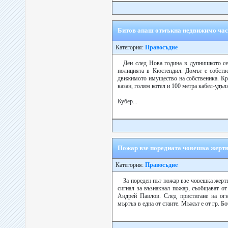
Битов апаш отмъкна недвижимо ча
Категория:
Правосъдие
Ден след Нова година в дупнишкото се
полицията в Кюстендил. Домът е собстве
движимото имущество на собственика. Кръ
казан, голям котел и 100 метра кабел-удъл
Кубер...
Пожар взе поредната човешка жерт
Категория:
Правосъдие
За пореден път пожар взе човешка жертв
сигнал за възнакнал пожар, съобщават 
Андрей Павлов. След пристигане на огн
мъртъв в една от стаите. Мъжът е от гр. Бо