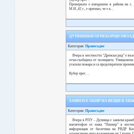
Проверката е извършена в района на с.
М.И.,42 г., е признал, че е к...
ДУПНИШКИ ОГНЕБОРЦИ ОВЛАД
Категория:
Правосъдие
Вчера в местността “Дренски рид” е въз
огън-съобщиха от полицията. Унищожена 
угасили пожара и са предотвратили премин
Кубер прес ...
ЗАЯВЕН Е ОБИР НА ВЕЩИ В ХИЖА
Категория:
Правосъдие
Вчера в РПУ – Дупница е заявена кражб
магнетофон от хижа “Пионер” в местно
информация от бюлетина на РВДР Кюс
осъществено чрез взломяване на 2 врати. 