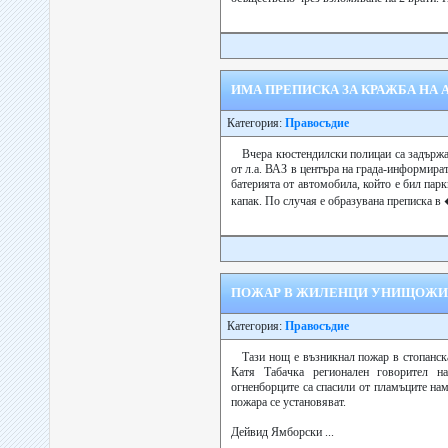
ИМА ПРЕПИСКА ЗА КРАЖБА НА
Категория:
Правосъдие
Вчера кюстендилски полицаи са задържа
от л.а. ВАЗ в центъра на града-информират 
батерията от автомобила, който е бил парк
капак. По случая е образувана преписка в 
ПОЖАР В ЖИЛЕНЦИ УНИЩОЖИ
Категория:
Правосъдие
Тази нощ е възникнал пожар в стопанск
Катя Табачка регионален говорител 
огненборците са спасили от пламъците на
пожара се установяват.
Дейвид Ямборски ...