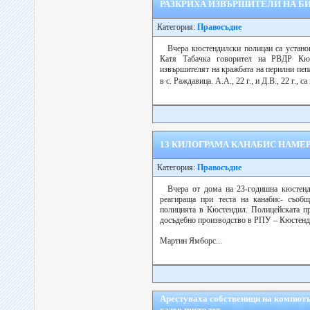
РАЗКРИХА ИЗВЪРШИТЕЛИ НА Б
Категория:
Правосъдие
Вчера кюстендилски полицаи са устано
Катя Табачка говорител на РВДР Кюс
извършителят на кражбата на перилни пеп
в с. Раждавица. А.А., 22 г., и Д.В., 22 г., 
13 КИЛОГРАМА КАНАБИС НАМЕ
Категория:
Правосъдие
Вчера от дома на 23-годишна кюстенди
реагираща при теста на канабис- съоб
полицията в Кюстендил. Полицейската пр
досъдебно производство в РПУ – Кюстенд
Мартин Ямборс...
Арестуваха собственици на компютъ
газов пистолет