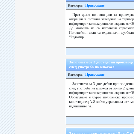
Категория:
Правосъдие
През двата почивни дни са проведени
операции в питейни заведение на терито
информират за електронното издание от 
До момента не са изготвени справките
Полицейски сили са охранявали футболн
“Радомир...
Започнати са 3 досъдебни производ
след употреба на алкохол
Категория:
Правосъдие
Започнати са 3 досъдебни производств
след употреба на алкохол от които 2 дозн
информират за електронното издание от 
Образувано е бързо полицейско произв
кюстендилец А.Я който управлявал автомо
издишаните па...
Задигнаха акумулатор от “Лада” в