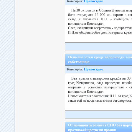
Категория:
Правосъдие
На 30 октомври в Община Дупница за вре
били откраднати 12 000 лв. скрити в к
склад с управител П.П. - съобщиха з
полицията в Кюстендил.
След извършени оперативно - издирвателн
И.П.от община Бобов дол, извършил кражба
Непълнолетен краде велосипеди, ма
собственика
Категория:
Правосъдие
Във връзка с извършена кражба на 30 
град Кочериново, след проведена незаба
операция е установен извършителя - с
полицията в Кюстендил.
Непълнолетния злосторник Н.Н. от град К
закон той не носи наказателна отговорност..
От полицията отчитат СПО без нару
противообществени прояви