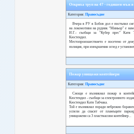
Откриха труп на 47 - годишен мъж в
Категория:
Правосъдие
Вчера в РУ в Бобов дол е постъпил сиг
на локомотиви на рудник “Миньор” е нам
И.Г.- съобщи за “Кубер прес” Катя 
Кюстендил.
Местопроизшествието е посетено от деж
полиция, при извършения оглед е установе
Пожар унищожи контейнери
Категория:
Правосъдие
Снощи е възникнал пожар в контейн
Кюстендил - съобщи за електронното изда
Кюстендил Катя Табчака.
Той е възникнал поради небрежно боравен
успели да спасят от пламъците парки
унищожени са 3 пластмасови контейнер...