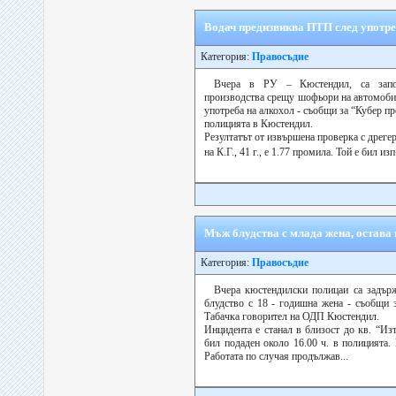
Водач предизвиква ПТП след употре
Категория:
Правосъдие
Вчера в РУ – Кюстендил, са запо
производства срещу шофьори на автомобил
употреба на алкохол - съобщи за “Кубер пр
полицията в Кюстендил.
Резултатът от извършена проверка с дрегер 
на К.Г., 41 г., е 1.77 промила. Той е бил из
Мъж блудства с млада жена, остава в
Категория:
Правосъдие
Вчера кюстендилски полицаи са задърж
блудство с 18 - годишна жена - съобщи 
Табачка говорител на ОДП Кюстендил.
Инцидента е станал в близост до кв. “Из
бил подаден около 16.00 ч. в полицията. 
Работата по случая продължав...