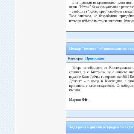
5 те присъди на криминално проявения
от кв. ”Изток” бяха кумулирани с решени
– съобщи за “Кубер прес” съдебния заседа
Тава означава, че безработния придоби
изтърпи най-голямото си наказание. Кумула
Пожар "помете" обзавеждане на ста
Категория:
Правосъдие
Вчера огнеборците от Кюстендилска о
единият, в с. Бистрица, не е нанесъл щ
издание Катя Табчка говорител на ОДП К
Другият – в къща в Кюстендил, е уни
причината е късо съединение. Огнеборци
къщата.
Мартин Я�...
Задържаха цигани откраднали акуму