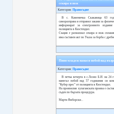
секира и нож
Категория:
Правосъдие
В с. Каменичка Скакавица 63 го
саморазправа и отправил закани за физиче
информират за електронното издание
полицията в Кюстендил.
Същия е размахвал секира и нож сплашв
има съставен акт по Указа за борба с дреб
Пиян младеж нанася побой над възр
Категория:
Правосъдие
В петък вечерта в с.Лозно Б.И. на 24 
нанесъл побой над 57 годишния си ко
“Кубер прес” от полицията в Кюстендил.
На проявилия хулаганската проява е съст
съден по бързата процедура.
Марти Ямборски...