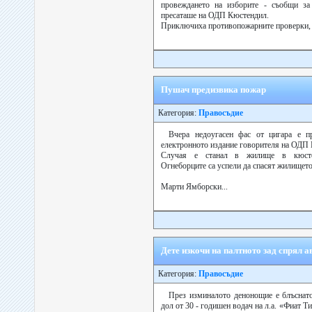
провеждането на изборите - съобщи за
пресаташе на ОДП Кюстендил.
Приключиха противопожарните проверки, н
Пушач предизвика пожар
Категория:
Правосъдие
Вчера недоугасен фас от цигара е 
електронното издание говорителя на ОДП 
Случая е станал в жилище в кюстен
Огнеборците са успели да спасят жилищет
Марти Ямборски...
Дете изкочи на палтното зад спрял а
Категория:
Правосъдие
През изминалото денонощие е блъснато
дол от 30 - годишен водач на л.а. «Фиат Т