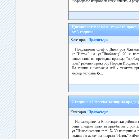
шофьорът е изпробван с техническо, а резул
Циганин отнесе най - тежката присъд
от 3 години
Категория:
Правосъдие
Подсъдимия Стефчо Димитров Живков
кв.”Изток” на ул.”Любимец” 20 е из
изпълнение на преходна присъда “пробац
прес” районен прокурор Йордан Йорданов 
На същия е наложена най - тежката при
месеца условна �...
2 години и 2 месеца затвор за краде
Категория:
Правосъдие
На заседание на Кюстендилски районен 
беше гледано дело за кражба на строите
ул.”Николичевски път” №30 извършена в
годишния жител на квартал ”Изток” Райчо