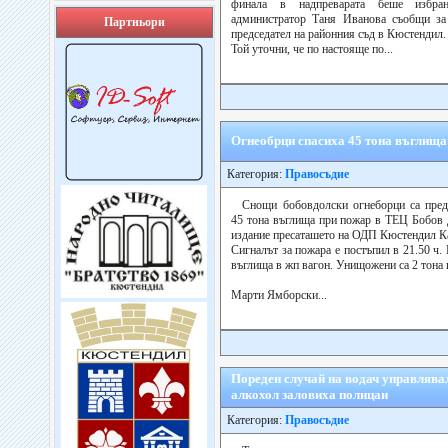
финала в надпреварата беше избра
администратор Таня Иванова съобщи за
Партньори
председател на районния съд в Кюстендил.
Той уточни, че по настояще по...
Огнеобрци спасиха 45 тона въглища
Категория:
Правосъдие
Снощи бобовдолски огнеборци са пред
45 тона въглища при пожар в ТЕЦ Бобов 
издание пресаташето на ОДП Кюстендил Ка
Сигналът за пожара е постъпил в 21.50 ч.
въглища в жп вагон. Унищожени са 2 тона 
Марти Ямборски...
Пореден случай на водач управлява
алкохол заловиха полицаи
Категория:
Правосъдие