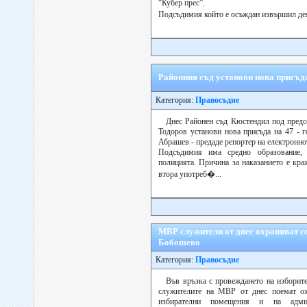
“Кубер прес”.
Подсъдимия който е осъждан извършил де
Районния съд установи нова присъд
Категория:
Правосъдие
Днес Районен съд Кюстендил под предс
Тодоров установи нова присъда на 47 - 
Абрашев - предаде репортер на електронно
Подсъдимия има средно образование,
полицията. Причина за наказанието е кра
втора употреб�...
МВР служители от днес охраняват с
Бобошево
Категория:
Правосъдие
Във връзка с провеждането на изборит
служителите на МВР от днес поемат ох
избирателни помещения и на админ