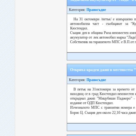
Категория:
Правосъдие
На 31 октомври /петък/ е извършено п
автомобилна част - съобщават за “К
Кюстендил.
Същия ден в община Рила неизвестен изв
акумулатор от лек автомобил марка “Лада
Собственик на тарашеното МПС е В.П.от гр
Откриха краден джип в местността 
Категория:
Правосъдие
В петък на 31октомври за времето от 
находящ се в град Кюстендил неизвестен 
откраднал джип ”Мицубиши Паджеро” - 
издание от ОДП Кюстендил.
Изчезналото МПС с транзитни номера е 
Борис Ц. Същия ден около 22,10 часа джип