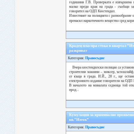
годишния Г.В. Проверката е извършена 
малко преди края на града - съобщи за
говорител на ОДП Кюстендил.
Известният на полицията с разнообразие 
пренасял наркотичното вещество сред кори
Крадец пласира стока в квартал ”Из
разкриват
Категория:
Правосъдие
Вчера кюстендилски полицаи са установ
строителни машини – миксер, ъглошлайф
се къща в града. И.Й., 28 г., ще остан
електронното издание говорителя на ОДП 
В началото на миналата седмица той отк
прод...
Кумулация за криминално проявени
кв.”Изток”
Категория:
Правосъдие