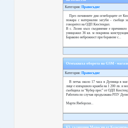
Категория:
Правосъдие
През почивните дни огнеборците от Кюс
пожара с материални загуби - съобщи з
говорител на ОДП Кюстендил.
В с. Лозно късо съединение е причинило 
унищожил 36 кв. м покривна конструкция,
Бараково небрежност при боравене с...
Отмъкнаха оборота на GSM - магаз
Категория:
Правосъдие
В петък около 17 часа в Дупница в маг
лице е извършило кражба на 1 200 лв. и м
съобщиха за “Кубер прес” от ОДП Кюстен
Работата по случая продължава РПУ Дупн
Марти Ямборски...
63- годишния Манасии от Каменичк