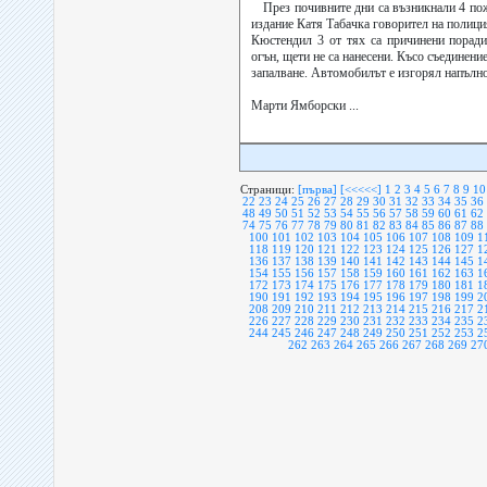
През почивните дни са възникнали 4 по
издание Катя Табачка говорител на полици
Кюстендил 3 от тях са причинени поради
огън, щети не са нанесени. Късо съединени
запалване. Автомобилът е изгорял напълно
Марти Ямборски ...
Страници:
[първа]
[<<<<<]
1
2
3
4
5
6
7
8
9
10
22
23
24
25
26
27
28
29
30
31
32
33
34
35
36
48
49
50
51
52
53
54
55
56
57
58
59
60
61
62
74
75
76
77
78
79
80
81
82
83
84
85
86
87
88
100
101
102
103
104
105
106
107
108
109
1
118
119
120
121
122
123
124
125
126
127
1
136
137
138
139
140
141
142
143
144
145
1
154
155
156
157
158
159
160
161
162
163
1
172
173
174
175
176
177
178
179
180
181
1
190
191
192
193
194
195
196
197
198
199
2
208
209
210
211
212
213
214
215
216
217
2
226
227
228
229
230
231
232
233
234
235
2
244
245
246
247
248
249
250
251
252
253
2
262
263
264
265
266
267
268
269
27