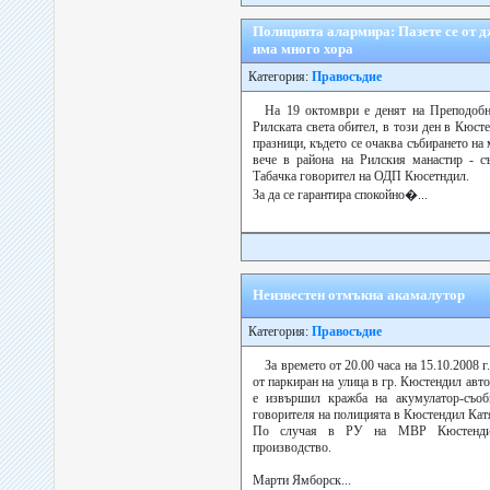
Полицията алармира: Пазете се от 
има много хора
Категория:
Правосъдие
На 19 октомври е денят на Преподобн
Рилската света обител, в този ден в Кюс
празници, където се очаква събирането на
вече в района на Рилския манастир - с
Табачка говорител на ОДП Кюсетндил.
За да се гарантира спокойно�...
Неизвестен отмъкна акамалутор
Категория:
Правосъдие
За времето от 20.00 часа на 15.10.2008 г.
от паркиран на улица в гр. Кюстендил ав
е извършил кражба на акумулатор-съоб
говорителя на полицията в Кюстендил Кат
По случая в РУ на МВР Кюстендил
производство.
Марти Ямборск...