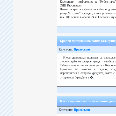
Кюстендил - информира за “Кубер прес”
ОДП Кюстендил.
Повод за ареста е факта, че е бил подразн
улица “Струма” в града , е възпроизвел и
тях. Ще остане в ареста 24 ч. Съставен му е 
Крадец предизвиква сакнадал, чупи
Категория:
Правосъдие
Вчера дупнишки полицаи са задържа
стереоуредба от къща в града – съобщи 
Табачка пресаатше на полицията в Кюстен
Кражбата бе заявена в неделя, след
мероприятия е открита уредбата, която е
от крадеца. Уредбата е �...
Късо съединение стана причина да 
Категория:
Правосъдие