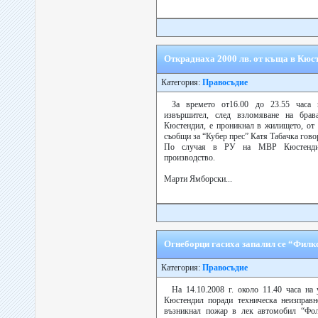
Откраднаха 2000 лв. от къща в Кюс
Категория:
Правосъдие
За времето от16.00 до 23.55 часа н
извършител, след взломяване на бра
Кюстендил, е проникнал в жилището, от 
съобщи за “Кубер прес” Катя Табачка гов
По случая в РУ на МВР Кюстендил
производство.
Марти Ямборски...
Огнеборци гасиха запалил се “Филк
Категория:
Правосъдие
На 14.10.2008 г. около 11.40 часа на
Кюстендил поради техническа неизправн
възникнал пожар в лек автомобил “Фол