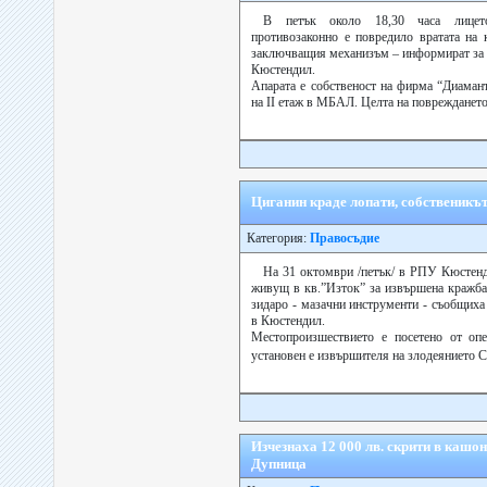
В петък около 18,30 часа лицето
противозаконно е повредило вратата на 
заключващия механизъм – информират за 
Кюстендил.
Апарата е собственост на фирма “Диама
на ІІ етаж в МБАЛ. Целта на повреждането е
Циганин краде лопати, собственикъ
Категория:
Правосъдие
На 31 октомври /петък/ в РПУ Кюстенд
живущ в кв.”Изток” за извършена кражба 
зидаро - мазачни инструменти - съобщиха
в Кюстендил.
Местопроизшествието е посетено от опе
установен е извършителя на злодеянието С
Изчезнаха 12 000 лв. скрити в кашо
Дупница