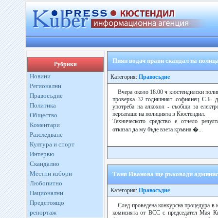
Пиян водач прави скандал на полиц
Рубрики
Новини
Категория:
Правосъдие
Регионални
Вчера около 18.00 ч кюстендилски поли
Правосъдие
проверка 32-годишният софиянец С.Б. д
Политика
употреба на алкохол - съобщи за електр
персаташе на полицията в Кюстендил.
Общество
Техническото средство е отчело резулт
Коментари
отказал да му бъде взета кръвна �...
Разследване
Култура и спорт
Интервю
Скандално
Местни избори
Таня Иванова ще ръководи админис
Любопитно
Категория:
Правосъдие
Национални
Предстоящо
След проведена конкурсна процедура в 
репортаж
комисията от ВСС с председател Мая Ки