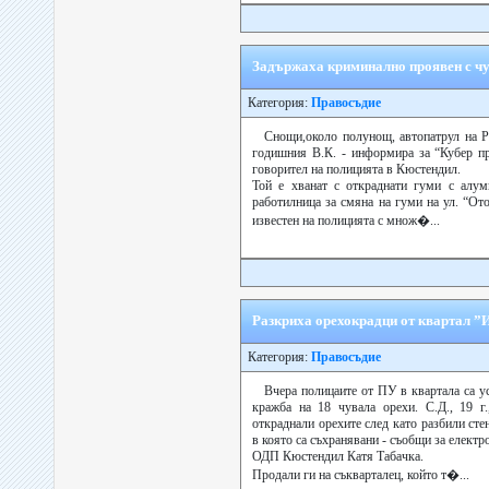
Задържаха криминално проявен с ч
Категория:
Правосъдие
Снощи,около полунощ, автопатрул на Р
годишния В.К. - информира за “Кубер пр
говорител на полицията в Кюстендил.
Той е хванат с откраднати гуми с алум
работилница за смяна на гуми на ул. “От
известен на полицията с множ�...
Разкриха орехокрадци от квартал ”
Категория:
Правосъдие
Вчера полицаите от ПУ в квартала са у
кражба на 18 чувала орехи. С.Д., 19 г.
откраднали орехите след като разбили стен
в която са съхранявани - съобщи за електр
ОДП Кюстендил Катя Табачка.
Продали ги на съкварталец, който т�...