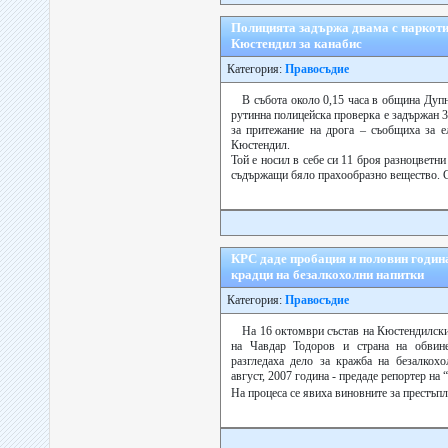
Полицията задържа двама с наркоти
Кюстендил за канабис
Категория:
Правосъдие
В събота около 0,15 часа в община Дуп
рутинна полицейска проверка е задържан 
за притежание на дрога – съобщиха за 
Кюстендил.
Той е носил в себе си 11 броя разноцветн
съдържащи бяло прахообразно вещество. Сл
КРС даде пробация и половин годин
крадци на безалкохолни напитки
Категория:
Правосъдие
На 16 октомври състав на Кюстендилски
на Чавдар Тодоров и страна на обвин
разгледаха дело за кражба на безалкох
август, 2007 година - предаде репортер на 
На процеса се явиха виновните за престъпл