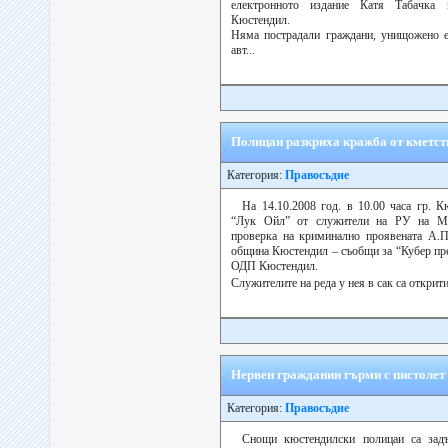
електронното издание Катя Табачка 
Кюстендил.
Няма пострадали граждани, унищожено е
авт...
Полицаи разкриха кражба от кметств
Категория:
Правосъдие
На 14.10.2008 год. в 10.00 часа гр. 
“Лук Ойл” от служители на РУ на М
проверка на криминално проявената А.П.
община Кюстендил – съобщи за “Кубер пре
ОДП Кюстендил.
Служителите на реда у нея в сак са открит
Нервен гражданин гърми с пистолет 
Категория:
Правосъдие
Снощи кюстендилски полицаи са зад