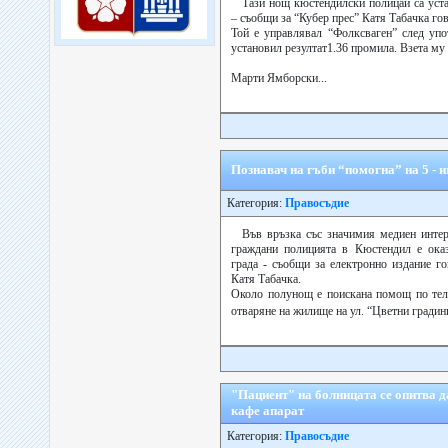
Тази нощ кюстендилски полицаи са уст
– съобщи за “Кубер прес” Катя Табачка г
Той е управлявал “Фолксваген” след упо
установил резултат1.36 промила. Взета му 
Марти Ямборски...
Познавач на гъби “помогна” на 5 - и
Категория:
Правосъдие
Във връзка със значимия медиен интер
граждани полицията в Кюстендил е ок
града - съобщи за електронно издание 
Катя Табачка.
Около полунощ е поискана помощ по тел
отваряне на жилище на ул. “Цветни градини
"Пациент" на болницата се опитва д
кафе апарат
Категория:
Правосъдие