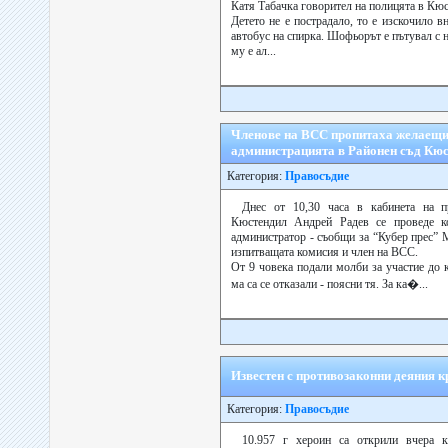
Катя Табачка говорител на полицята в Кю
Детето не е пострадало, то е изскочило в
автобус на спирка. Шофьорът е пътувал с н
му е ал...
Членове на ВСС пропитаха желаещи
администрацията в Районен съд Кю
Категория:
Правосъдие
Днес от 10,30 часа в кабинета на п
Кюстендил Андрей Радев се проведе к
администратор - съобщи за “Кубер прес” 
изпитващата комисия и член на ВСС.
От 9 човека подали молби за участие до к
ма са се отказали - поясни тя. За ка�...
Известен с противозаконни деяния к
Категория:
Правосъдие
10.957 г хероин са открили вчера 