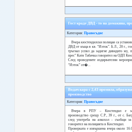
Гост краде ДВД - то на домакина, пр
Категория:
Правосъдие
Вчера кюстендилски полицаи са установ
ДВД от къща в кв. “Изток”. Б.Л., 20 г., го
тръгнал успял да задигне дивидито му, 
прес” Катя Табачка говорител на ОДП Кюс
След проведените издирвателни меропри
“Изток” от�...
Водач кара с 2,43 промила, образув
производство
Категория:
Правосъдие
Вчера в РПУ – Кюстендил е зап
производство срещу С.Р., 39 г., от с. Б
след употреба на алкохол - съобщи за
говорител на полицията в Кюстендил.
Проверката е извършена вчера около 16.