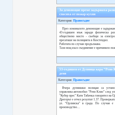
За денонощие време задържаха разя
спасиха от пожар кухня
Категория:
Правосъдие
През изминалото денонощие е задържан
43-годишен мъж заради физическа раз
обществено място - съобщи за електро
пресаташе на полицията в Кюстендил.
Работата по случая продължава.
Тази нощ късо съединение е причинило пожа
53-годишен от Дупница кара “Рено К
деня
Категория:
Правосъдие
Вчера дупнишки полицаи са устано
управлява автомобил “Рено Клио” след уп
“Кубер прес” Катя Табачка говорител на 
Дрегерът е отчел резултат 1.37. Проверкат
ул. “Орлинска” в града. По случая е 
производство....