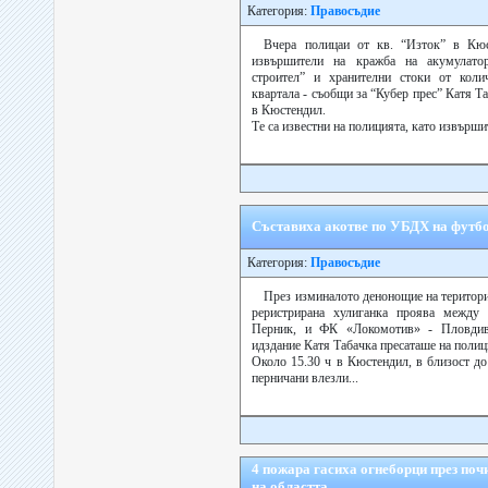
Категория:
Правосъдие
Вчера полицаи от кв. “Изток” в Кю
извършители на кражба на акумулато
строител” и хранителни стоки от коли
квартала - съобщи за “Кубер прес” Катя Т
в Кюстендил.
Те са известни на полицията, като извърши
Съставиха акотве по УБДХ на футб
Категория:
Правосъдие
През изминалото денонощие на територи
реристрирана хулиганка проява межд
Перник, и ФК «Локомотив» - Пловдив
идздание Катя Табачка пресаташе на полиц
Около 15.30 ч в Кюстендил, в близост д
перничани влезли...
4 пожара гасиха огнеборци през поч
на областта