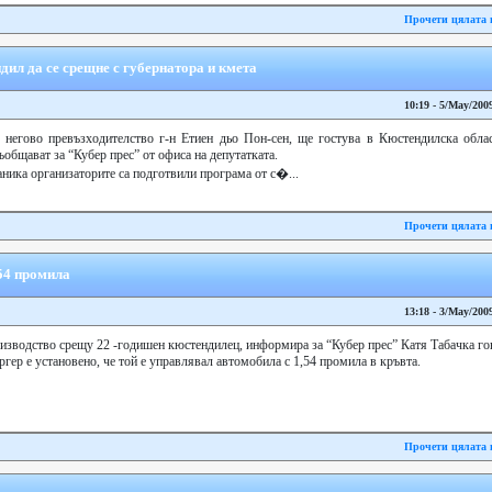
Прочети цялата 
ил да се срещне с губернатора и кмета
10:19 - 5/May/200
негово превъзходителство г-н Етиен дьо Пон-сен, ще гостува в Кюстендилска област
общават за “Кубер прес” от офиса на депутатката.
аника организаторите са подготвили програма от с�...
Прочети цялата 
54 промила
13:18 - 3/May/200
оизводство срещу 22 -годишен кюстендилец, информира за “Кубер прес” Катя Табачка г
ргер е установено, че той е управлявал автомобила с 1,54 промила в кръвта.
Прочети цялата 