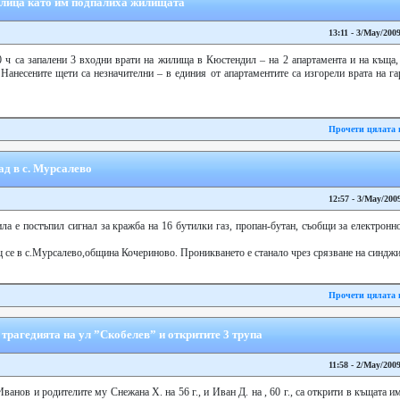
лица като им подпалиха жилищата
13:11 - 3/May/200
0 ч са запалени 3 входни врати на жилища в Кюстендил – на 2 апартамента и на къща
Нанесените щети са незначителни – в единия от апартаментите са изгорели врата на га
Прочети цялата 
ад в с. Мурсалево
12:57 - 3/May/200
а е постъпил сигнал за кражба на 16 бутилки газ, пропан-бутан, съобщи за електронн
 се в с.Мурсалево,община Кочериново. Проникването е станало чрез срязване на синджире
Прочети цялата 
рагедията на ул ”Скобелев” и откритите 3 трупа
11:58 - 2/May/200
анов и родителите му Снежана Х. на 56 г., и Иван Д. на , 60 г., са открити в къщата и