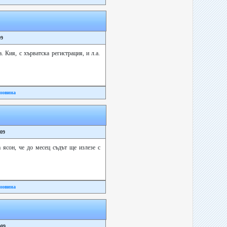
09
 Кия, с хърватска регистрация, и л.а.
новина
009
 ясон, че до месец съдът ще излезе с
новина
009