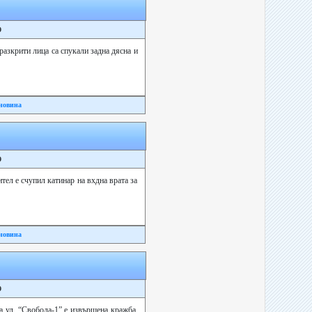
9
 разкрити лица са спукали задна дясна и
новина
9
тел е счупил катинар на вхдна врата за
новина
9
на ул. “Свобода-1” е извършена кражба,