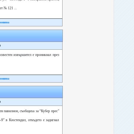
т № 121 ...
новина
9
еизвестен извършител е проникнал през
новина
9
лен павилион, съобщиха за “Кубер прес”
-9” в Кюстендил, откъдето е задигнал