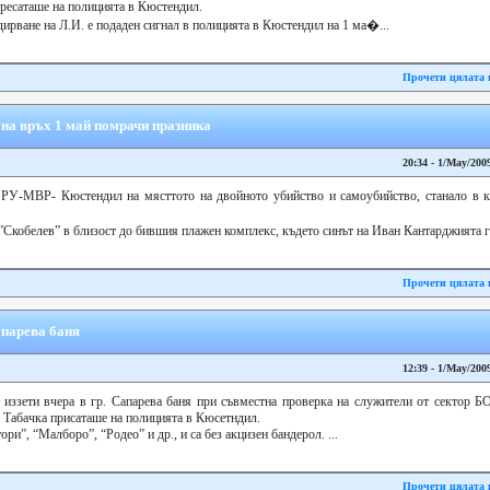
пресаташе на полицията в Кюстендил.
ирване на Л.И. е подаден сигнал в полицията в Кюстендил на 1 ма�...
Прочети цялата 
 на връх 1 май помрачи празника
20:34 - 1/May/200
РУ-МВР- Кюстендил на мясттото на двойното убийство и самоубийство, станало в къ
.”Скобелев” в близост до бившия плажен комплекс, където синът на Иван Кантарджията г
Прочети цялата 
апарева баня
12:39 - 1/May/200
а иззети вчера в гр. Сапарева баня при съвместна проверка на служители от секто
 Табачка присаташе на полицията в Кюсетндил.
ри”, “Малборо”, “Родео” и др., и са без акцизен бандерол. ...
Прочети цялата 