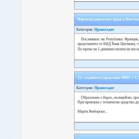
Френски дипломат идва в Кюстенд
Категория:
Правосъдие
Посланикът на Република Франция, 
представител от БНД Ваня Цветкова, съ
По време на 1-дневната визита на посл
22- годишен управлява МПС с 1,
Категория:
Правосъдие
Образувано е бързо, полицейско, пр
При проверка с техническо средство де
Марти Ямборски...