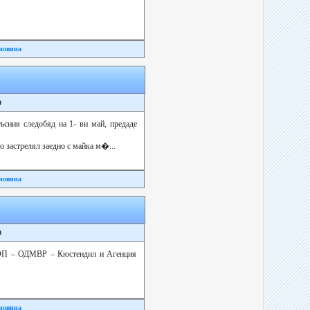
новина
9
сния следобяд на 1- ви май, предаде
о застрелял заедно с майка м�...
новина
9
р БОП – ОДМВР – Кюстендил и Агенция
новина