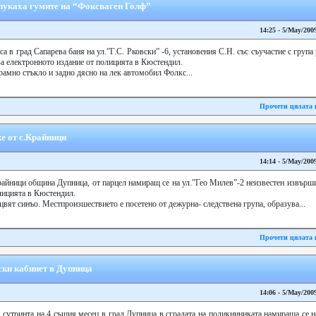
пукаха гумите на “Фоксваген Голф”
14:25 - 5/May/200
а в град Сапарева баня на ул.”Г.С. Рковски” -6, установения С.Н. със съучастие с група
а електронното издание от полицията в Кюстендил.
амно стъкло и задно дясно на лек автомобил Фолкс...
Прочети цялата 
е от с.Крайници
14:14 - 5/May/200
 Крайници община Дупница, от парцел намиращ се на ул.”Гео Милев”-2 неизвестен извърши
лицията в Кюстендил.
цвят синъо. Местпроизшествието е посетено от дежурна- следствена група, образува...
Прочети цялата 
ски кабинет в Дупница
14:06 - 5/May/200
0 сутринта на 4 същия месец в град Дупница в сградата на поликниниката намираща се 