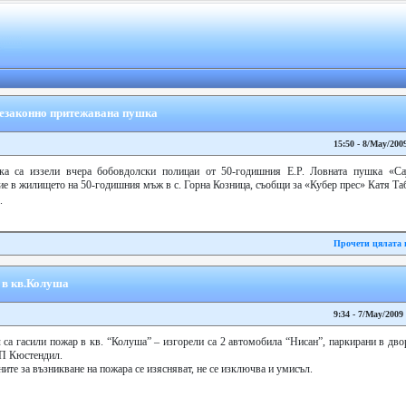
незаконно притежавана пушка
15:50 - 8/May/200
ка са иззели вчера бобовдолски полицаи от 50-годишния Е.Р. Ловната пушка «Са
е в жилището на 50-годишния мъж в с. Горна Козница, съобщи за «Кубер прес» Катя Т
.
Прочети цялата 
 в кв.Колуша
9:34 - 7/May/2009
са гасили пожар в кв. “Колуша” – изгорели са 2 автомобила “Нисан”, паркирани в дв
ДП Кюстендил.
ите за възникване на пожара се изясняват, не се изключва и умисъл.