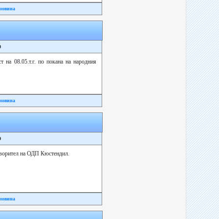
новина
9
 на 08.05.т.г. по покана на народния
новина
9
оворител на ОДП Кюстендил.
новина