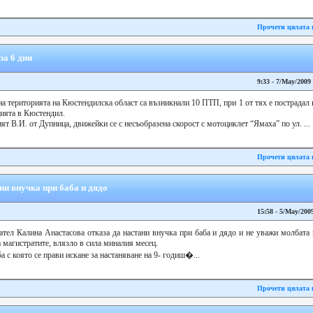
Прочети цялата 
за 6 дни
9:33 - 7/May/2009
 на територията на Кюстендилска област са възникнали 10 ПТП, при 1 от тях е пострадал
цията в Кюстендил.
т В.И. от Дупница, движейки се с несъобразена скорост с мотоциклет “Ямаха” по ул. ...
Прочети цялата 
ни внучка при баба и дядо
15:58 - 5/May/200
ател Калина Анастасова отказа да настани внучка при баба и дядо и не уважи молбат
а магистратите, влязло в сила миналия месец.
 с която се прави искане за настаняване на 9- годиш�...
Прочети цялата 