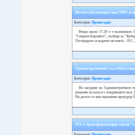
Вочач губи контрол над МПС и 
Категория:
Правосъдие
Вчера около 17.20 ч е възникнало П
“Ситроен Берлинго”, съобщи за “ Кубе
Пострадали са водачът на кията – И.С., 
Админстративния съд в Кюстендил
Категория:
Правосъдие
На заседние на Административен съ
решение по казуса с покриването на р. 
На делото се яви окръжния прокурор Й
115 л. трансформаторно масло “с
Категория:
Правосъдие