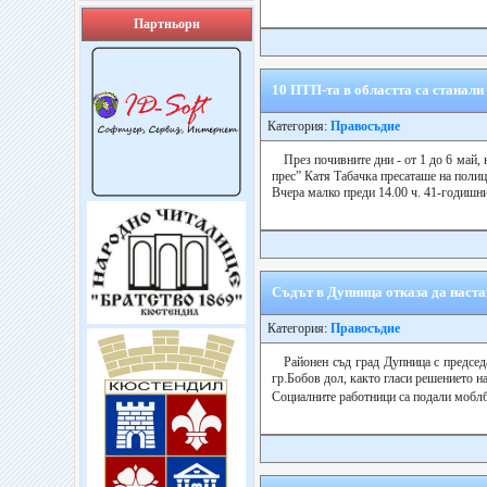
Партньори
10 ПТП-та в областта са станали 
Категория:
Правосъдие
През почивните дни - от 1 до 6 май,
прес” Катя Табачка пресаташе на поли
Вчера малко преди 14.00 ч. 41-годишния
Съдът в Дупница отказа да наста
Категория:
Правосъдие
Районен съд град Дупница с председ
гр.Бобов дол, както гласи решението н
Социалните работници са подали моблба