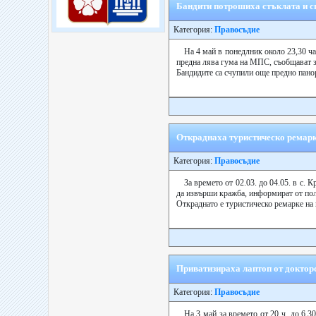
Бандити потрошиха стъклата и с
Категория:
Правосъдие
На 4 май в понедлник около 23,30 час
предна лява гума на МПС, съобщават з
Бандидите са счупили още предно панор
Откраднаха туристическо ремарк
Категория:
Правосъдие
За времето от 02.03. до 04.05. в с.
да извърши кражба, информират от по
Откраднато е туристическо ремарке на 
Приватизираха лаптоп от доктор
Категория:
Правосъдие
На 3 май за времето от 20 ч. до 6,3