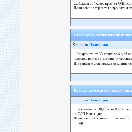
съобщават за “Кубер прес” от ОДП Кю
Неизвестен извършител е прониканл през
Откраднаха залтни накити от къщ
Категория:
Правосъдие
За времето от 30 април до 4 май от
прозорец на мазе в жилището, съобщав
Извършена е била кражба на златни нак
Крадци отнесоха строителни мате
Категория:
Правосъдие
За времето от 18,15 ч. на 03, 05. д
от ОДП Кюстендил.
Неизвестен извършител е взломил кат
сток�...