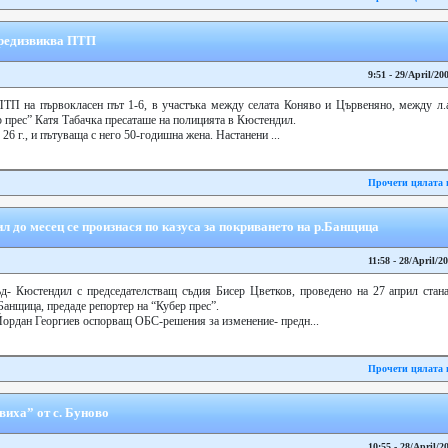
предизвиква ПТП
9:51 - 29/April/20
ТП на първокласен път 1-6, в участъка между селата Коняво и Цървеняно, между л.а.
р прес” Катя Табачка пресаташе на полицията в Кюстендил.
26 г., и пътуваща с него 50-годишна жена. Настанени ...
Прочети цялата 
 до месец се произнася по казуса за покриването на р.Банщица
11:58 - 28/April/2
д- Кюстендил с председателстващ съдия Бисер Цветков, проведено на 27 април стана
Банщица, предаде репортер на “Кубер прес”.
ордан Георгиев оспорващ ОБС-решения за изменение- предн...
Прочети цялата 
виха” от с. Буново
10:55 - 28/April/2