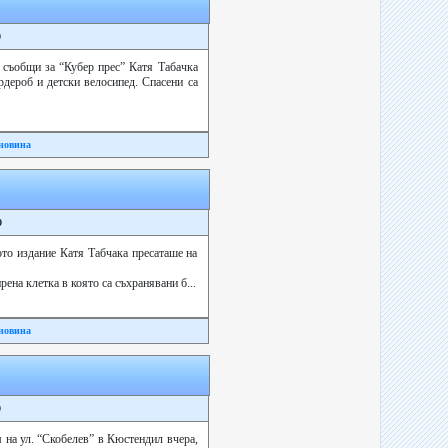
9
, съобщи за “Кубер прес” Катя Табачка
рдероб и детски велосипед. Спасени са
новина
9
ото издание Катя Табчака пресаташе на
на клетка в която са съхранявани б...
новина
9
м на ул. “Скобелев” в Кюстендил вчера,