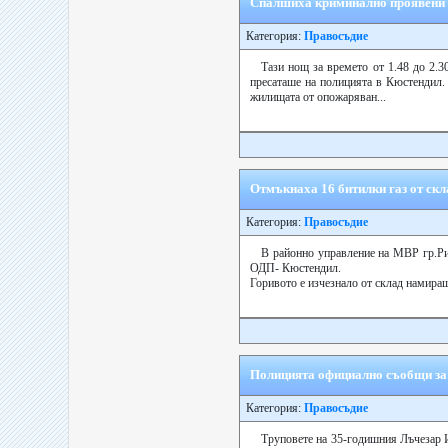
Спалшиха криминално проявени 
Категория:
Правосъдие
Тази нощ за времето от 1.48 до 2.3
пресаташе на полицията в Кюстендил. 
жилищата от опожаряван...
Отмъкнаха 16 битилки газ от скл
Категория:
Правосъдие
В районно управление на МВР гр.Рил
ОДП- Кюстендил.
Горивото е изчезнало от склад намиращ
Полицията официално съобщи за т
Категория:
Правосъдие
Труповете на 35-годишния Лъчезар Ив