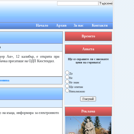
Начало
Архив
За нас
Контакти
Времето
9
Анкета
уер Ая», 12 калибър, е открита при
Ще се справите ли с високите
абачка пресаташе на ОДП Кюстендил.
цени на горивата!
Да
Не
новина
Не знам
Ще опитам
Невъзможно
Реклама
ор на къща, информира за електронното