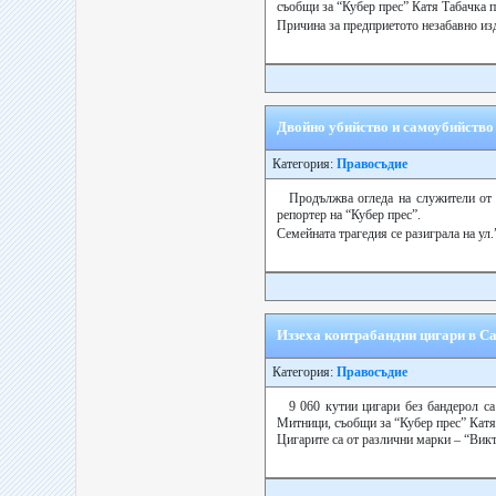
съобщи за “Кубер прес” Катя Табачка 
Причина за предприетото незабавно изд
Двойно убийство и самоубийство
Категория:
Правосъдие
Продължва огледа на служители от 
репортер на “Кубер прес”.
Семейната трагедия се разиграла на ул
Иззеха контрабандни цигари в С
Категория:
Правосъдие
9 060 кутии цигари без бандерол с
Митници, съобщи за “Кубер прес” Катя
Цигарите са от различни марки – “Викто