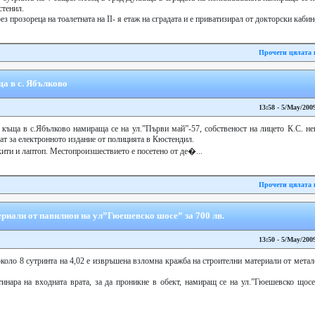
стенил.
 прозореца на тоалетната на ІІ- я етаж на сградата и е приватизирал от докторски кабине
Прочети цялата 
а в с. Ябълково
13:58 - 5/May/200
 къща в с.Ябълково намираща се на ул.”Първи май”-57, собственост на лицето К.С. н
ат за електронното издание от полицията в Кюстендил.
ити и лаптоп. Местопроизшествието е посетено от де�...
Прочети цялата 
риали от павилион на ул”Гюешевско шосе” за 700 лв.
13:50 - 5/May/200
о около 8 сутринта на 4,02 е извръшена взломна кражба на строителни материали от мета
инара на входната врата, за да проникне в обект, намиращ се на ул.”Гюешевско щосе