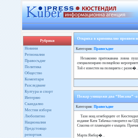
Откриха в криминално проявен 
Рубрики
Новини
Категория:
Правосъдие
Регионални
Незаконно притежавана ловна пуш
Правосъдие
специализирано полицейско мероприяти
Политика
Той е известен на полицията с разно�..
Общество
Коментари
Разследване
Култура и спорт
Пожар унищожи два “Нисана” -а
Интервю
Скандално
Категория:
Правосъдие
Местни избори
Любопитно
Тази нощ огнеборците от Кюстендил 
издание Катя Табачка говорител на О
Национални
Спасена от пламъците е къщата. Причин
Предстоящо
репортаж
Марти Ямбор�...