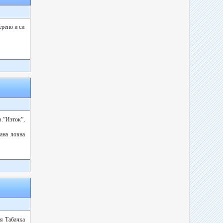
ерено и си
.”Изток”,
ана ловна
я Табачка