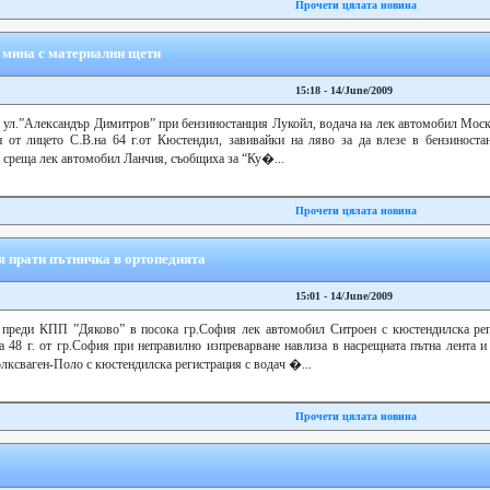
Прочети цялата новина
 мина с материални щети
15:18 - 14/June/2009
а ул.”Александър Димитров” при бензиностанция Лукойл, водача на лек автомобил Мос
 от лицето С.В.на 64 г.от Кюстендил, завивайки на ляво за да влезе в бензиностан
 среща лек автомобил Ланчия, съобщиха за “Ку�...
Прочети цялата новина
я прати пътничка в ортопедията
15:01 - 14/June/2009
9 преди КПП ”Дяково” в посока гр.София лек автомобил Ситроен с кюстендилска рег
а 48 г. от гр.София при неправилно изпреварване навлиза в насрещната пътна лента и
ксваген-Поло с кюстендилска регистрация с водач �...
Прочети цялата новина