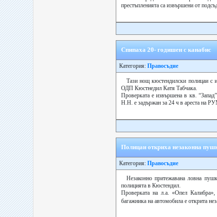
престъпленията са извършени от подсъд
Спипаха 20- годишен с канабис
Категория:
Правосъдие
Тази нощ кюстендилски полицаи с и
ОДП Кюстнедил Катя Табчака.
Проверката е извършена в кв. “Запад”
Н.Н. е задържан за 24 ч в ареста на Р
Полицаи откриха незаконна пуш
Категория:
Правосъдие
Незаконно притежавана ловна пушк
полицията в Кюстендил.
Проверката на л.а. «Опел Калибра»,
багажника на автомобила е открита не