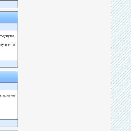
-депутат,
ещу него и
егионален