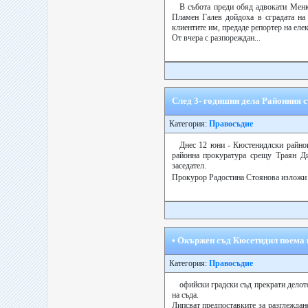
В събота преди обяд адвокати Мен
Пламен Галев дойдоха в сградата на 
клиентите им, предаде репортер на еле
От вчера с разпореждан...
След 3- годишни дела Районния с
Категория:
Правосъдие
Днес 12 юни - Кюстенидлски райнон
районна прокуратура срещу Траян Ди
заседател.
Прокурор Радостина Стоянова изложи м
• Окържен съд Кюсетндил поема 
Категория:
Правосъдие
офийски градски съд прекрати дело
на съда.
Липсват предпоставките за разглеждане