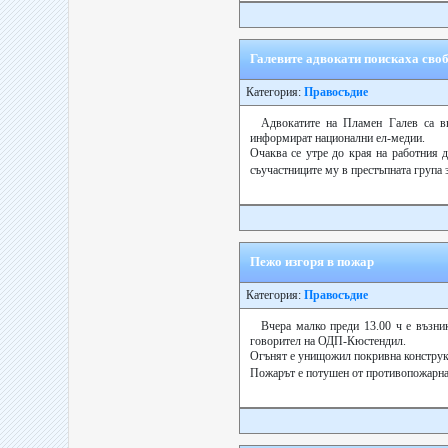
Галевите адвокати поискаха сво
Категория:
Правосъдие
Адвокатите на Пламен Галев са вн
информират национални ел-медии.
Очаква се утре до края на работния д
съучастниците му в престъпната група 
Пежо изгоря в пожар
Категория:
Правосъдие
Вчера малко преди 13.00 ч е възни
говорител на ОДП-Кюстендил.
Огънят е унищожил покривна конструкци
Пожарът е потушен от противопожарна