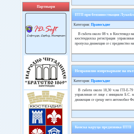
Партньори
ПТП при бензиностнация Лукойл
Категория:
Правосъдие
В събота около 08 ч. в Кюстенидл н
кюстендилска регистрация управляван
пропуска движещия се с предимство на
Неправилно изпреварване на път
Категория:
Правосъдие
В събота около 18,30 ч.на ГП-Е-7
управляван от лице с инициали Б.С. н
движещия се срещу него автомобил Фол
Конска каруца предизвика ПТП