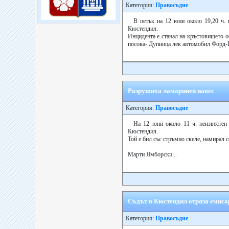
Категория:
Правосъдие
В петък на 12 юни около 19,20 ч.
Кюстендил.
Инцидента е станал на кръстовището о
посока- Дупница лек автомобил Форд-Е
Разрушиха ламаринен навес
Категория:
Правосъдие
На 12 юни около 11 ч. неизвестен
Кюстендил.
Той е бил със стръмно скеле, намирал с
Марти Ямборски...
Съдът в Кюстендил отряза емисар
Категория:
Правосъдие