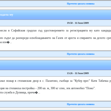
Прочети цялата новина
бодата му
19:58 - 11/June/2009
если в Софийския градски съд удостоверението за регистрацията му като кандидат
ен съдът да разпореди освобождаването на Галев от ареста и спирането на делото ср
за изн�...
Прочети цялата новина
13:26 - 11/June/2009
кнал пожар в стопанския двор в с. Палатово, съобщи за “Кубер прес” Катя Табачка р
я на стопанска постройка – 200 кв. м, 300 кг сено, лек автомобил “Пежо”.
та служба в Дупница, причи�...
Прочети цялата новина