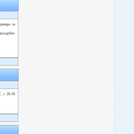
ормира за
досъдебно
, с 28-30