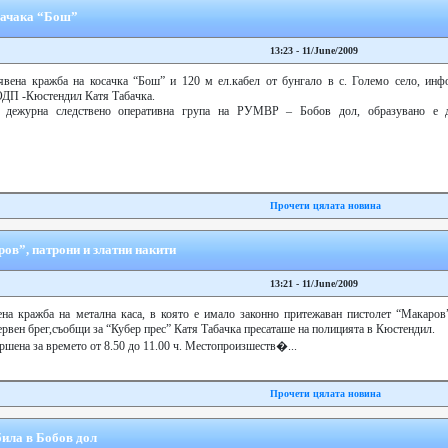
сачака “Бош”
13:23 - 11/June/2009
ена кражба на косачка “Бош” и 120 м ел.кабел от бунгало в с. Големо село, инф
 ОДП -Кюстендил Катя Табачка.
т дежурна следствено оперативна група на РУМВР – Бобов дол, образувано е 
Прочети цялата новина
ов”, патрони и златни накити
13:21 - 11/June/2009
а кражба на метална каса, в която е имало законно притежаван пистолет “Макаров”
Червен брег,съобщи за “Кубер прес” Катя Табачка пресаташе на полицията в Кюстендил.
ршена за времето от 8.50 до 11.00 ч. Местопроизшеств�...
Прочети цялата новина
била в Бобов дол