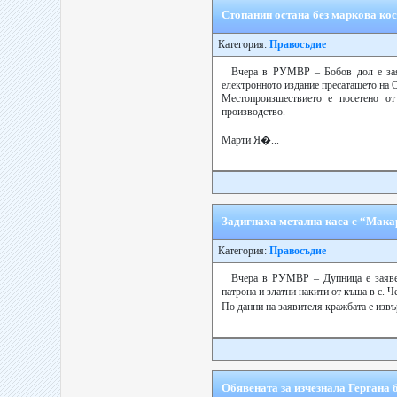
Стопанин остана без маркова ко
Категория:
Правосъдие
Вчера в РУМВР – Бобов дол е заяв
електронното издание пресаташето на
Местопроизшествието е посетено о
производство.
Марти Я�...
Задигнаха метална каса с “Макар
Категория:
Правосъдие
Вчера в РУМВР – Дупница е заявен
патрона и златни накити от къща в с. 
По данни на заявителя кражбата е извъ
Обявената за изчезнала Гергана 