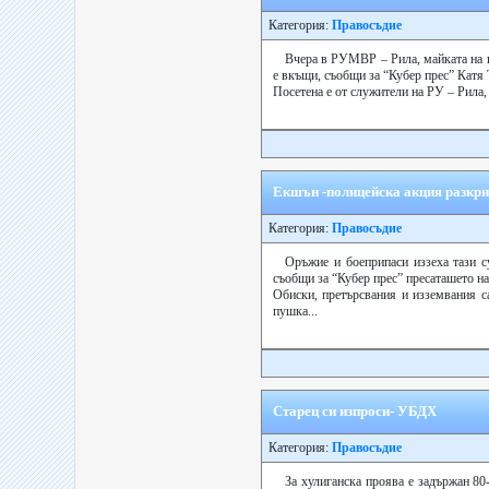
Категория:
Правосъдие
Вчера в РУМВР – Рила, майката на и
е вкъщи, съобщи за “Кубер прес” Катя
Посетена е от служители на РУ – Рила, н
Екшън -полицейска акция разкри 
Категория:
Правосъдие
Оръжие и боеприпаси иззеха тази с
съобщи за “Кубер прес” пресаташето н
Обиски, претърсвания и изземвания с
пушка...
Старец си изпроси- УБДХ
Категория:
Правосъдие
За хулиганска проява е задържан 8