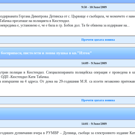
9:50 - 10/June/2009
здирваната Гергана Димитрова Детинска от с. Цървище е съобщила, че момичето е нам
 Табачка пресаташе на полицията в Кюстендил.
евредима е, установено е, че е била в гр. Бобов дол. Тя бе обявена за издирване на...
Прочети цялата новина
боеприпаси, пистолети и ловна пушка в кв.”Изток”
14:09 - 9/June/2009
утрин полицаи в Кюстендил. Специализираната полицейска операция е проведена в кв
а ОДП -Кюстендил Катя Табачка.
а извършени на 4 адреса. От дома на 29-годишния М.Я. са иззети незаконно притежав
Прочети цялата новина
14:01 - 9/June/2009
0-годишен дупничанин вчера в РУМВР – Дупница, съобщи за електронното издание Кат