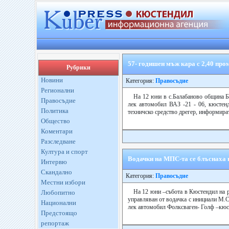
57- годишен мъж кара с 2,40 про
Рубрики
Новини
Категория:
Правосъдие
Регионални
На 12 юни в с.Балабаново община Бо
Правосъдие
лек автомобил ВАЗ -21 - 06, кюстенд
Политика
техничско средство дрегер, информират
Общество
Коментари
Разследване
Култура и спорт
Водачки на МПС-та се блъснаха 
Интервю
Скандално
Категория:
Правосъдие
Местни избори
На 12 юни –събота в Кюстендил на 
Любопитно
управляван от водачка с инициали М.С.
Национални
лек автомобил Фолксваген- Голф –кюст
Предстоящо
репортаж