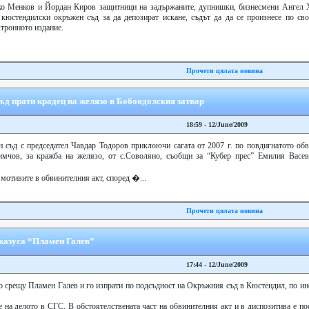
ко Менков и Йордан Киров защитници на задържаните, дупнишки, бизнесмени Ангел 
кюстендилски окръжен съд за да депозират искане, съдът да да се произнесе по сво
ктронното издание.
Прочети цялата новина
ъд прати крадец на желязо в Бобовдолския затвор
18:59 - 12/June/2009
 съд с председател Чавдар Тодоров приклоючи сагата от 2007 г. по повдигнатото обв
мчов, за кражба на желязо, от с.Соволяно, съобщи за “Кубер прес” Емилия Васев
отивите в обвинителния акт, според �...
Прочети цялата новина
казуса “Пламен Галев”
17:44 - 12/June/2009
то срещу Пламен Галев и го изпрати по подсъдност на Окръжния съд в Кюстендил, по и
 на делото в СГС. В обстоятелствената част на обвинителния акт и в диспозитива е по