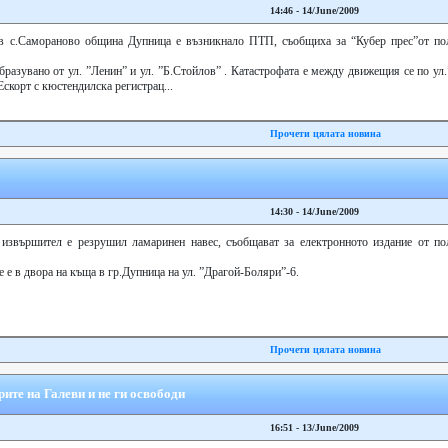
14:46 - 14/June/2009
 в с.Самораново община Дупница е възникнало ПТП, съобщиха за “Кубер прес”от по
бразувано от ул. ”Ленин” и ул. ”Б.Стойлов” . Катастрофата е между движещия се по ул
скорт с кюстендилска регистрац...
Прочети цялата новина
14:30 - 14/June/2009
 извършител е резрушил ламаринен навес, съобщават за електронното издание от по
е е в двора на къща в гр.Дупница на ул. ”Драгой-Боляри”-6.
Прочети цялата новина
ите на Галеви и не ги освободи
16:51 - 13/June/2009