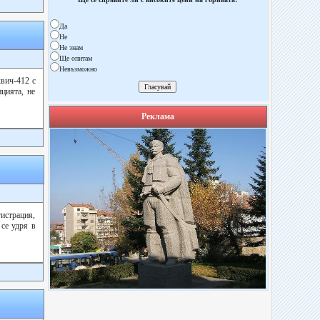
Да
Не
Не знам
Ще опитам
Невъзможно
квич-412 с
цията, не
Реклама
истрация,
 се удря в