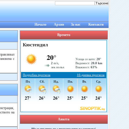
Начало
Архив
За нас
Контакти
Времето
управлявал
ановена с
истрация,
мството на
Анкета
Ще се справите ли с високите цени на горивата!