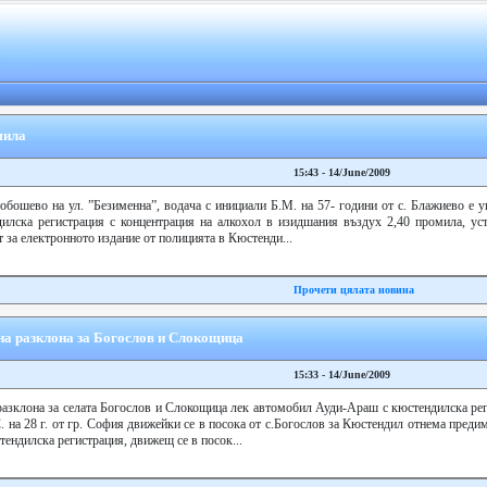
мила
15:43 - 14/June/2009
бошево на ул. ”Безименна”, водача с инициали Б.М. на 57- години от с. Блажиево е 
илска регистрация с концентрация на алкохол в изидшания въздух 2,40 промила, уст
 за електронното издание от полицията в Кюстенди...
Прочети цялата новина
на разклона за Богослов и Слокощица
15:33 - 14/June/2009
разклона за селата Богослов и Слокощица лек автомобил Ауди-Араш с кюстендилска рег
 на 28 г. от гр. София движейки се в посока от с.Богослов за Кюстендил отнема преди
ендилска регистрация, движещ се в посок...