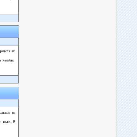
рителя на
а канабис.
саташе на
и път». В