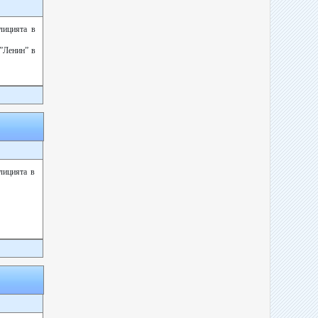
лицията в
.”Ленин” в
лицията в