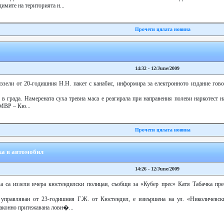
имите на територията н...
Прочети цялата новина
14:32 - 12/June/2009
ззели от 20-годишния Н.Н. пакет с канабис, информира за електронното издание гово
 в града. Намерената суха тревна маса е реагирала при направения полеви наркотест н
УМВР – Кю...
Прочети цялата новина
ка в автомобил
14:26 - 12/June/2009
а са иззели вчера кюстендилски полицаи, съобщи за «Кубер прес» Катя Табачка пре
 управляван от 23-годишния Г.Ж. от Кюстендил, е извършена на ул. «Николичевск
законно притежавана ловн�...