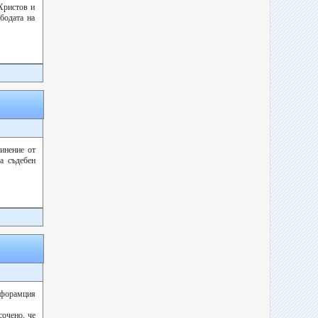
Христов и
бодата на
инение от
а съдебен
нфорамция
сочено, че