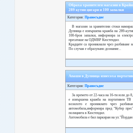
Обраха хранителен магазин в Крайни
289 кутии цигари и 100 запалки
Категория:
Правосъдие
В магазин за хранителни стоки намира
Дупница е извършена кражба на 289-кути
100-броя запалки, информира за електр
пресаташе на ОДМВР Кюстендил.
Крадците са проникнали чрез разбиване н
По случая е образувано дознание...
Апаши в Дупница изнесоха портатив
Категория:
Правосъдие
За времето от 22-часа на 16-ти юли до 8,
е извършена кражба на портативен ТВ
возилото е проникнато чрез разбива
автомобила,информира пред “Кубер прес”
полицията в Кюстендил.
Автомобила е бил паркиран на ул.”Йордан 