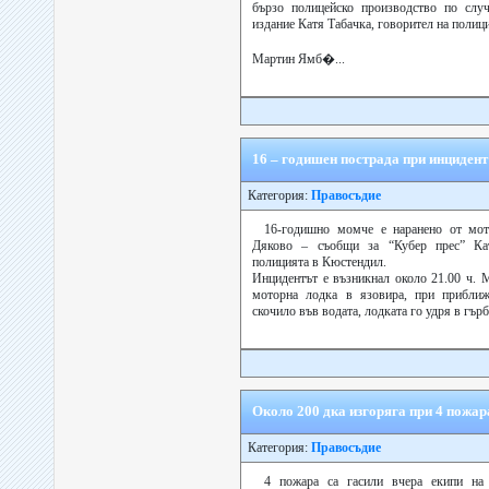
бързо полицейско производство по случ
издание Катя Табачка, говорител на полиц
Мартин Ямб�...
16 – годишен пострада при инцидент
Категория:
Правосъдие
16-годишно момче е наранено от мо
Дяково – съобщи за “Кубер прес” Ка
полицията в Кюстендил.
Инцидентът е възникнал около 21.00 ч. 
моторна лодка в язовира, при прибли
скочило във водата, лодката го удря в гърб
Около 200 дка изгоряга при 4 пожар
Категория:
Правосъдие
4 пожара са гасили вчера екипи н