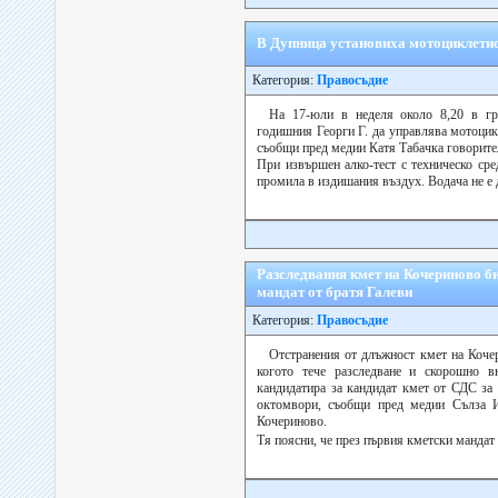
В Дупница установиха мотоциклетист
Категория:
Правосъдие
На 17-юли в неделя около 8,20 в гр
годишния Георги Г. да управлява мотоцик
съобщи пред медии Катя Табачка говорите
При извършен алко-тест с техническо сре
промила в издишания въздух. Водача не е д
Разследвания кмет на Кочериново би
мандат от братя Галеви
Категория:
Правосъдие
Отстранения от длъжност кмет на Коче
когото тече разследване и скорошно в
кандидатира за кандидат кмет от СДС за
октомвори, съобщи пред медии Сълза И
Кочериново.
Тя поясни, че през първия кметски мандат 