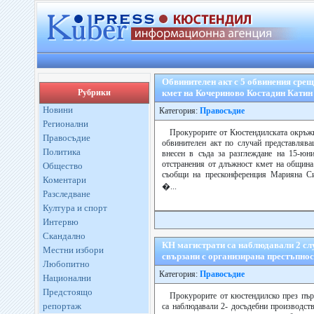
Обвинителен акт с 5 обвинения срещ
Рубрики
кмет на Кочериново Костадин Катин 
Новини
Категория:
Правосъдие
Регионални
Прокурорите от Кюстендилската окръжн
Правосъдие
обвинителен акт по случай представлява
Политика
внесен в съда за разглеждане на 15-юни
отстранения от длъжност кмет на община
Общество
съобщи на пресконференция Марияна С
Коментари
�...
Разследване
Култура и спорт
Интервю
Скандално
КН магистрати са наблюдавали 2 сл
Местни избори
свързани с организирана престъпнос
Любопитно
Категория:
Правосъдие
Национални
Предстоящо
Прокурорите от кюстендилско през пър
репортаж
са наблюдавали 2- досъдебни производств