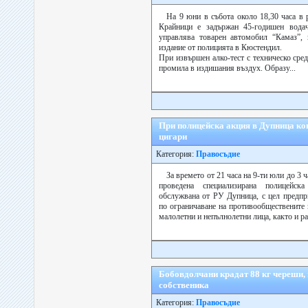
На 9 юни в събота около 18,30 часа в 
Крайници е задържан 45-годишен вода
управлява товарен автомобил “Камаз”, 
издание от полицията в Кюстендил.
При извършен алко-тест с техническо сред
промила в издишания въздух. Образу...
При полицейска акция в Дупница ко
цигари
Категория:
Правосъдие
За времето от 21 часа на 9-ти юли до 3 ч
проведена специализирана полицейск
обслужвана от РУ Дупница, с цел предпр
по ограничаване на противообществените
малолетни и непълнолетни лица, както и ра
Бобовдолчани крадат 88 кг череши,
собственика
Категория:
Правосъдие