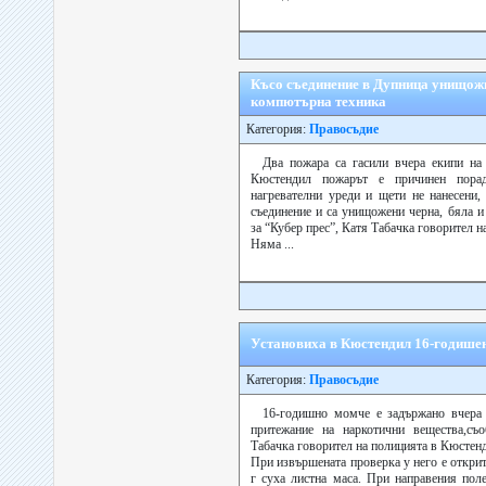
Късо съединение в Дупница унищожи
компютърна техника
Категория:
Правосъдие
Два пожара са гасили вчера екипи н
Кюстендил пожарът е причинен порад
нагревателни уреди и щети не нанесени,
съединение и са унищожени черна, бяла 
за “Кубер прес”, Катя Табачка говорител 
Няма ...
Установиха в Кюстендил 16-годишен
Категория:
Правосъдие
16-годишно момче е задържано вчера 
притежание на наркотични вещества,съ
Табачка говорител на полицията в Кюстен
При извършената проверка у него е открит
г суха листна маса. При направения пол