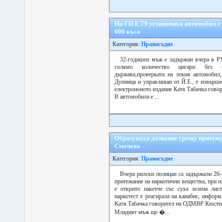
На ГП Е 79 установиха автомобил с 
000 къса
Категория:
Правосъдие
32-годишен мъж е задържан вчера в Р
голямо количество цигари без б
държава,проверката на лекия автомобил
Дупница и управляван от Й.Е., е извърш
електрононото издание Катя Табачка гов
В автомобила е ...
Образуваха дознание срещу притежат
Смочево
Категория:
Правосъдие
Вчера рилски полицаи са задържали 26
притежание на наркотични вещества, при 
е открито пакетче със суха зелена лис
наркотест е реагирала на канабис, инфор
Катя Табачка говорител на ОДМВР Кюсте
Младият мъж ще �...