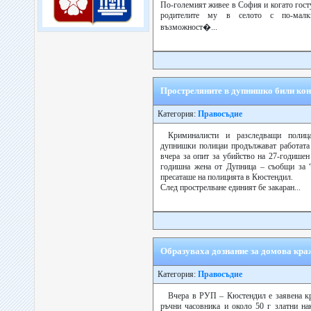
По-големият живее в София и когато гост
родителите му в селото с по-малк
възможност�...
Простреляните в дупнишко били ко
Категория:
Правосъдие
Криминалисти и разследващи поли
дупнишки полицаи продължават работата 
вчера за опит за убийство на 27-годишен
годишна жена от Дупница – съобщи за “
пресаташе на полицията в Кюстендил.
След прострелване единият бе закаран...
Образуваха дознание за домова кра
Категория:
Правосъдие
Вчера в РУП – Кюстендил е заявена кр
ръчни часовника и около 50 г златни на