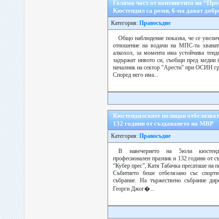
Голяма част от контингента на “Пр
Кюстендил са роми, 6-ма дават добр
Категория:
Правосъдие
Общо наблюдение показва, че се увели
отношение на водачи на МПС-та хванати
алкохол, за момента има устойчива тенд
задържат нивото си, съобщи пред медии 
началник на сектор "Арести" при ОСИН гр
Според него има...
Кюстендилските полицаи отбелязват
132 години от създаването на МВР
Категория:
Правосъдие
В навечерието на 5юли кюстенди
професионален празник и 132 години от с
“Кубер прес”, Катя Табачка пресаташе на 
Събитието беше отбелязано със спортн
събрание. На тържествено събрание д
Георги Джог�...