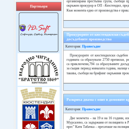
организирана престъпна група, съобщи 
окръжен прокурор в ОП –Кюстендил, преда
Партньори
Към момента едно от производства е прик
Прокурорите от кюстендилски съдеб
досъдебните производства
Категория:
Правосъдие
Прокурорите от кюстендилски съдебен 
годината са образували 2750 преписки, р
са приключени,794 са образуваните досъ
за същия период миналата година, налице 
такива, съобщи на брифинг окръжния про
Разкриха двама с опит в домовите 
Категория:
Правосъдие
Две момчета – на 19 и на 16 години, и
Мурсалево, са задържани от полицията в 
прес” Катя Табачка – пресаташе на полици