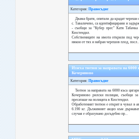
Категория:
Правосъдие
Двама братя, опитали да крадат череши 
с. Таваличево, са идентифицирани и задъ
- съобщи за “Кубер прес” Катя Табачка
Кюстендил.
Собствениците на имота открили под чер
някои от тях и набран черешов плод, посл..
Иззеха тютюн за направата на 6000 
Кочериново
Категория:
Правосъдие
Тютюн за направата на 6000 къса цигари
Кочериново рилски полицаи, съобщи за 
пресаташе на полицята в Кюстендил.
Обработеният тютюн е открит в чувал в а
6.190 кг. Дължимият акциз към държават
случая е образувано досъдебно пр...