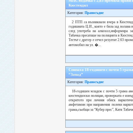
МПС водачка с 2,63 промила прави 
Кюстендил
Категория:
Правосъдие
2 ПТП са възникнали вчера в Кюстенди
годишната Ц.И., която е била зад волана
след употреба на алкохол,информира за
Табачка пресаташе на полицията в Кюстен
Тестът с дрегер е отчел резултат 2.63 про
автомобил на ул. �...
Спипаха 18-годишен с почти 5 грама
“Запад”
Категория:
Правосъдие
18-годишен младеж с почти 5 грама ам
кюстендилски полицаи, проверката е извър
откритото при личния обиск наркотич
амфетамин при направения полеви наркоте
грама,съобщи за “Кубер прес”, Катя Табач