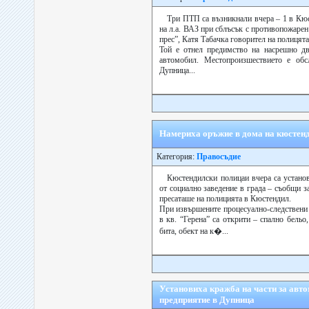
Три ПТП са възникнали вчера – 1 в Кюс
на л.а. ВАЗ при сблъсък с противопожаре
прес”, Катя Табачка говорител на полицят
Той е отнел предимство на насрешно дв
автомобил. Местопроизшествието е обс
Дупница...
Намериха оръжие в дома на кюстенд
Категория:
Правосъдие
Кюстендилски полицаи вчера са устано
от социално заведение в града – съобщи з
пресаташе на полицията в Кюстендил.
При извършените процесуално-следствени
в кв. “Герена” са открити – спално бельо
бита, обект на к�...
Установиха кражба на части за авто
предприятие в Дупница