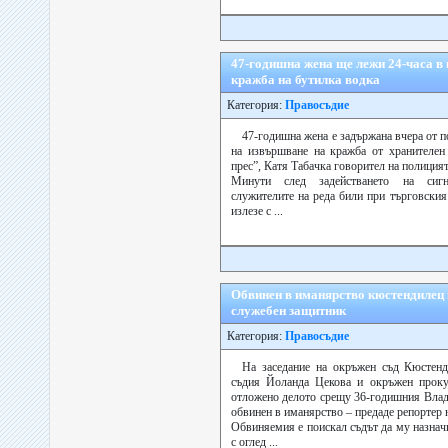
47-годишна жена ще лежи 24-часа в 
кражба на бутилка водкa
Категория:
Правосъдие
47-годишна жена е задържана вчера от 
на извършване на кражба от хранителен
прес”, Катя Табачка говорител на полиция
Минути след задействането на сигна
служителите на реда били при търговския
излезе с ...
Обвинен в иманярство кюстендилец 
служебен защитник
Категория:
Правосъдие
На заседание на окръжен съд Кюстенд
съдия Йоланда Цекова и окръжен проку
отложено делото срещу 36-годишния Вла
обвинен в иманярство – предаде репортер н
Обвиняемия е поискал съдът да му назнач
с оглед ...