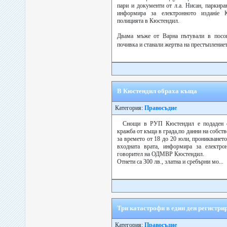
пари и документи от л.а. Нисан, паркира
информира за електронното издaнiе 
полицията в Кюстендил.
Двама мъже от Варна пътували в посок
почивка и станали жертва на престъпление
В Кюстендил обраха къща
Категория:
Правосъдие
Снощи в РУП Кюстендил е подаден с
кражба от къща в града,по данни на собст
за времето от 18 до 20 юли, проникванет
входната врата, информира за електро
говорител на ОДМВР Кюстендил.
Отнети са 300 лв., златна и сребърни мо...
Три катастрофи в един ден регистри
Категория:
Правосъдие