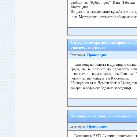
съобщи за “Кубер прес” Катя Табачка 
Кюстендил.
По данни на заявителите кражбата е извъ
юли. Местопроизшествието е обслужено от
Стреляха по криминално проявeн в 
опасност за живота
Категория:
Правосъдие
Тази нощ полицията в Дупница е сигна
града, че в близост до здравното за
огнестрелни наранявания, съобщи за 
говорител на полицията в Кюстендил.
27-годишен от с. Червен брег и 24-годиш
закаран в софийско здравно заведени�...
Дупнишки автоапаши отмъкнаха 800
Категория:
Правосъдие
Тази нощ в РУП Дупница е постъпил си