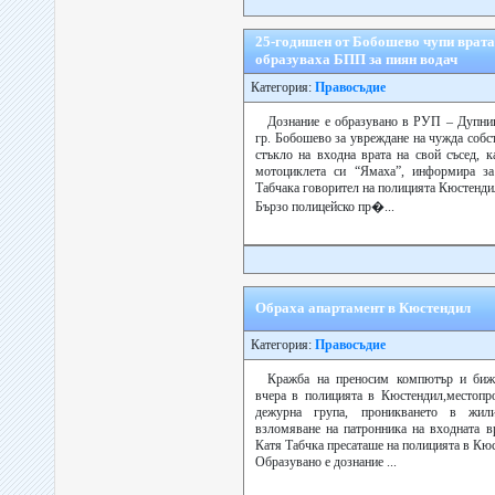
25-годишен от Бобошево чупи врата
образуваха БПП за пиян водач
Категория:
Правосъдие
Дознание е образувано в РУП – Дупни
гр. Бобошево за увреждане на чужда собс
стъкло на входна врата на свой съсед, к
мотоциклета си “Ямаха”, информира за
Табчака говорител на полицията Кюстенди
Бързо полицейско пр�...
Обраха апартамент в Кюстендил
Категория:
Правосъдие
Кражба на преносим компютър и бижу
вчера в полицията в Кюстендил,местопр
дежурна група, проникването в жил
взломяване на патронника на входната в
Катя Табчка пресаташе на полицията в Кю
Образувано е дознание ...