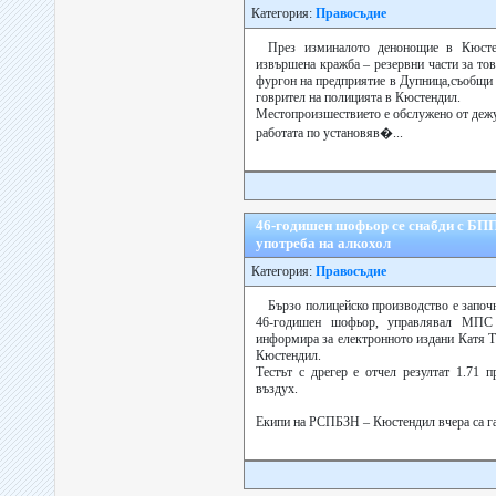
Категория:
Правосъдие
През изминалото денонощие в Кюсте
извършена кражба – резервни части за то
фургон на предприятие в Дупница,съобщи 
говрител на полицията в Кюстендил.
Местопроизшествието е обслужено от деж
работата по установяв�...
46-годишен шофьор се снабди с БПП
употреба на алкохол
Категория:
Правосъдие
Бързо полицейско производство е запо
46-годишен шофьор, управлявал МПС 
информира за електронното издани Катя 
Кюстендил.
Тестът с дрегер е отчел резултат 1.71 
въздух.
Екипи на РСПБЗН – Кюстендил вчера са гас