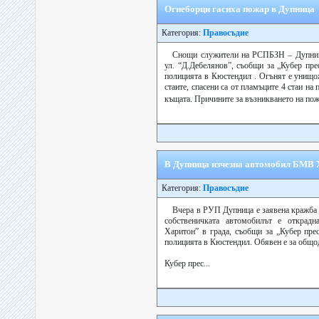
Огнеборци гасиха пожар в Дупница
Категория:
Правосъдие
Снощи служители на РСПБЗН – Дупница
ул. “Д.Дебелянов”, съобщи за „Кубер пре
полицията в Кюстендил . Огънят е унищо
стаите, спасени са от пламъците 4 стаи на
къщата. Причините за възникването на пожа
В Дупница изчезна автомобил БМВ 
Категория:
Правосъдие
Вчера в РУП Дупница е заявена кражба 
собственичката автомобилът е открад
Харитон” в града, съобщи за „Кубер пре
полицията в Кюстендил. Обявен е за общо
Кубер прес...