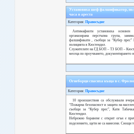
Установиха шеф фалшификатор, пол
часа в ареста
Категория:
Правосъдие
Антимафиоти установиха основен 
органазирана перстъпна група, зани
фалшификати , съобщи за “Кубер прес” 
полицията в Кюстендил.
Служителите на ГД БОП – ТЗ БОП – Кюсте
месеца по проучването, документирането на
Огнеборци спасиха къща в с. Фрол
Категория:
Правосъдие
10 произшествия са обслужвали вчера
“Пожарна безопасност и защита на населе
съобщи за “Кубер прес”, Катя Табачк
Кюстендил.
Небрежно боравене с открит огън е при
поделението, щети не са нанесени. Снощи т