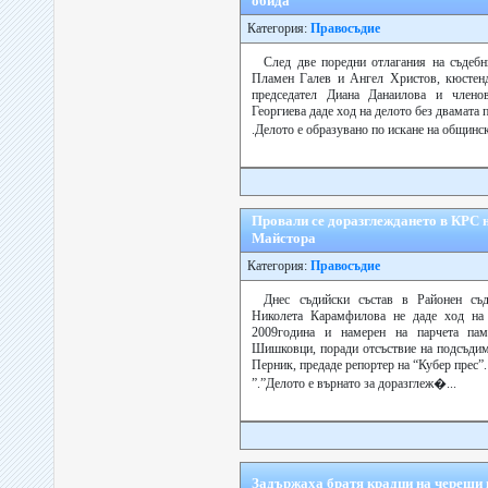
обида
Категория:
Правосъдие
След две поредни отлагания на съдебн
Пламен Галев и Ангел Христов, кюстенд
председател Диана Данаилова и член
Георгиева даде ход на делото без двамата 
.Делото е образувано по искане на общинс
Провали се доразглеждането в КРС н
Майстора
Категория:
Правосъдие
Днес съдийски състав в Районен съ
Николета Карамфилова не даде ход на 
2009година и намерен на парчета па
Шишковци, поради отсъствие на подсъди
Перник, предаде репортер на “Кубер прес”.
”.”Делото е върнато за доразглеж�...
Задържаха братя крадци на череши