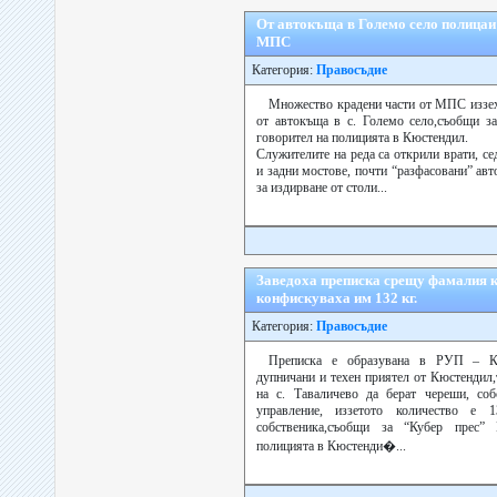
От автокъща в Големо село полицаи 
МПС
Категория:
Правосъдие
Множество крадени части от МПС иззех
от автокъща в с. Големо село,съобщи за
говорител на полицията в Кюстендил.
Служителите на реда са открили врати, се
и задни мостове, почти “разфасовани” ав
за издирване от столи...
Заведoха преписка срещу фамалия к
конфискуваха им 132 кг.
Категория:
Правосъдие
Преписка е образувана в РУП – Кю
дупничани и техен приятел от Кюстендил,
на с. Таваличево да берат череши, соб
управление, иззетото количество е
собственика,съобщи за “Кубер прес”
полицията в Кюстенди�...