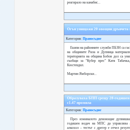
реагирало на канабис...
Огън унищожи 20 овощни дръвчета 
Категория:
Правосъдие
Екипи на районните служби ПБЗН са гас
на общините Рила и Дупница материалн
територията на община Бобов дол са ун
съобщи за “Кубер прес” Катя Табачка
Кюстендил.
Мартин Ямборски...
Образуваха БПП срещу 28-годишен
с1.47 промила
Категория:
Правосъдие
През изминалото денонощие дупнишки
годишен водач на МПС да управлява а
алкохол – тестът с дрегер е отчел резул