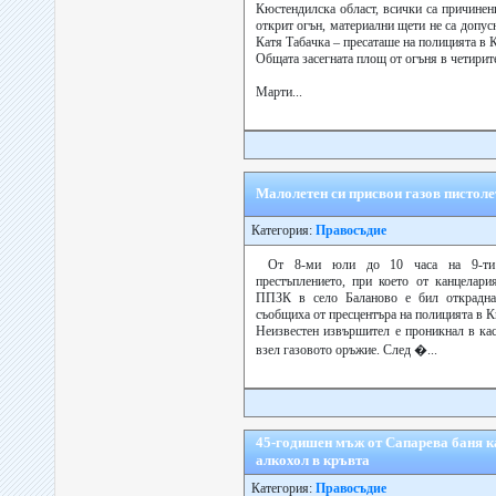
Кюстендилска област, всички са причинен
открит огън, материални щети не са допус
Катя Табачка – пресаташе на полицията в 
Общата засегната площ от огъня в четирите
Марти...
Малолетен си присвои газов пистоле
Категория:
Правосъдие
От 8-ми юли до 10 часа на 9-ти 
престъплението, при което от канцелари
ППЗК в село Баланово е бил откраднат
съобщиха от пресцентъра на полицията в 
Неизвестен извършител е проникнал в кас
взел газовото оръжие. След �...
45-годишен мъж от Сапарева баня к
алкохол в кръвта
Категория:
Правосъдие