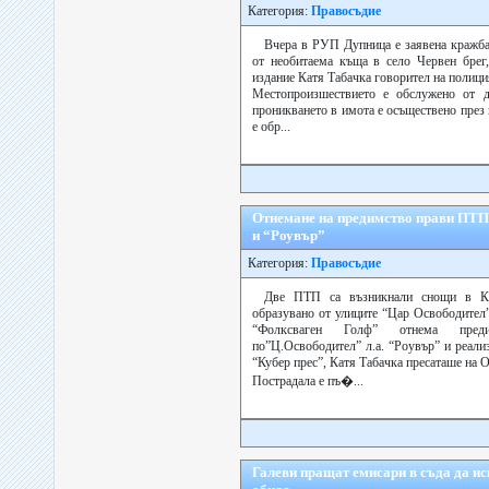
Категория:
Правосъдие
Вчера в РУП Дупница е заявена кражба
от необитаема къща в село Червен брег
издание Катя Табачка говорител на полици
Местопроизшествието е обслужено от д
проникването в имота е осъществено през
е обр...
Отнемане на предимство прави ПТП
и “Роувър”
Категория:
Правосъдие
Две ПТП са възникнали снощи в Кю
образувано от улиците “Цар Освободител”
“Фолксваген Голф” отнема пре
по”Ц.Освободител” л.а. “Роувър” и реали
“Кубер прес”, Катя Табачка пресаташе н
Пострадала е пъ�...
Галеви пращат емисари в съда да иск