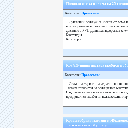
Полицаи иззеха от дома на 25-годиш
Категория:
Правосъдие
Дупнишки полицаи са иззели от дома на
при направения полеви наркотест на мар
дознание в РУП Дупница,информира за еле
Кюстендил.
Кубер прес...
Край Дупница пастири пребиха и об
Категория:
Правосъдие
Двама пастири са нападнали снощи сво
Табачка говорител на полицията в Кюстен
След нанесен побой са му отнели лични д
предприети са незабавни издирвателни меро
Крадци обраха магазин с. Ябълково,
златен накит от Дупница