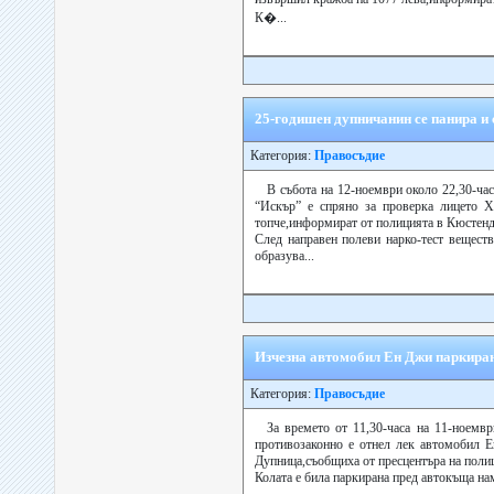
К�...
25-годишен дупничанин се панира и с
Категория:
Правосъдие
В събота на 12-ноември около 22,30-ча
“Искър” е спряно за проверка лицето Х
топче,информират от полицията в Кюстенд
След направен полеви нарко-тест веществ
образува...
Изчезна автомобил Ен Джи паркира
Категория:
Правосъдие
За времето от 11,30-часа на 11-ноемвр
противозаконно е отнел лек автомобил Е
Дупница,съобщиха от пресцентъра на поли
Колата е била паркирана пред автокъща на