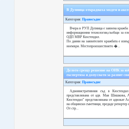
В Дупница откраднаха модем и аксе
Категория:
Правосъдие
Вчера в РУП Дупница е заявена кражба 
информационни технологии,съобщи за еле
ОДП МВР Кюстендил.
По данни на заявителите кражбата е извър
ноември. Местопроизшествието �...
Делото срещу решение на ОИК за из
експертиза и допуснати за разпит св
Категория:
Правосъдие
Административния съд в Кюстенди
представлявана от адв. Мая Шишкова, 
Кюстендил" представлявана от адвокат 
на общински съветници, предаде репортер н
От стр...