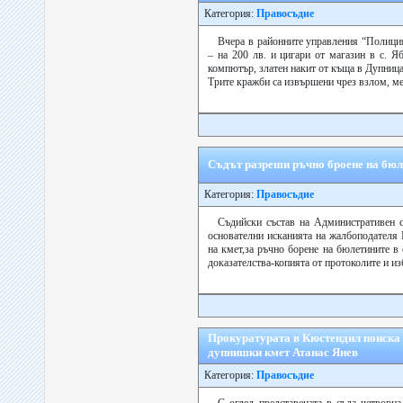
Категория:
Правосъдие
Вчера в районните управления “Полици
– на 200 лв. и цигари от магазин в с. Я
компютър, златен накит от къща в Дупница
Трите кражби са извършени чрез взлом, ме
Съдът разреши ръчно броене на бюл
Категория:
Правосъдие
Съдийски състав на Административен с
основателни исканията на жалбоподателя 
на кмет,за ръчно борене на бюлетините в
доказателства-копията от протоколите и изб
Прокуратурата в Кюстендил поиска 
дупнишки кмет Атанас Янев
Категория:
Правосъдие