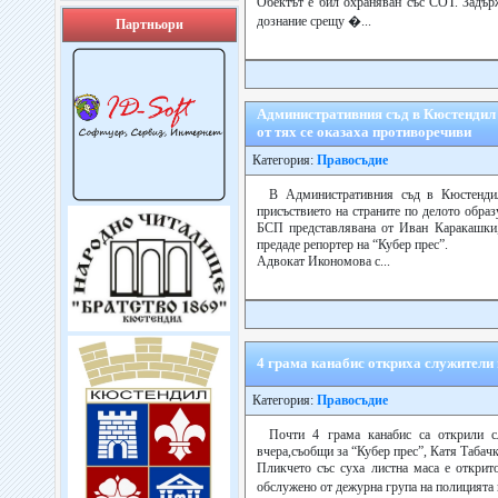
Обектът е бил охраняван със СОТ. Задърж
дознание срещу �...
Партньори
Административния съд в Кюстендил 
от тях се оказаха противоречиви
Категория:
Правосъдие
В Административния съд в Кюстендил
присъствието на страните по делото обр
БСП представлявана от Иван Каракашки,
предаде репортер на “Кубер прес”.
Адвокат Икономова с...
4 грама канабис откриха служители
Категория:
Правосъдие
Почти 4 грама канабис са открили с
вчера,съобщи за “Кубер прес”, Катя Табач
Пликчето със суха листна маса е открит
обслужено от дежурна група на полицията 