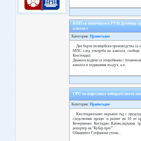
БПП са започнати в РУП Дупница с
алкохол
Категория:
Правосъдие
Две бързи полицейски производства са 
МПС след употреба на алкохол, съобщи з
Кюстендил.
Двамата водачи са изпробвани с техническо
алкохол в издишания въздух, а н...
СРС-та опресниха избирателната пам
Категория:
Правосъдие
Кюстендилският окръжен съд с председа
следствения процес и разпит на 10 от 
Кочериново Костадин Катин,окръжна пр
репортер на “Кубер прес”.
Обвинител Стефанова уточн...