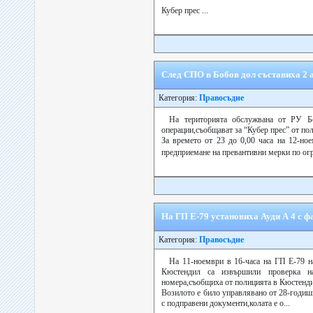
Кубер прес ...
След СПО в Бобов дол съставиха 2 а
Категория:
Правосъдие
На територията обслужвана от РУ Бо
операции,съобщават за “Кубер прес” от по
За времето от 23 до 0,00 часа на 12-но
предприемане на превантивни мерки по ог
На ГП Е-79 установиха Ауди А 4 с 
Категория:
Правосъдие
На 11-ноември в 16-часа на ГП Е-79
Кюстендил са извършили проверка 
номера,съобщиха от полицията в Кюстенди
Возилото е било управлявано от 28-годиш
с подправени документи,колата е о...