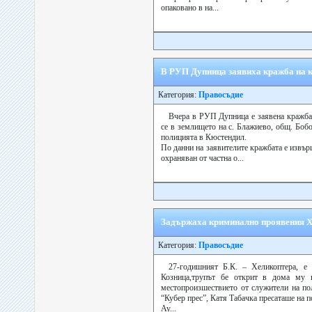
опаковано в на...
В РУП Дупница заявиха кражба на к
Категория:
Правосъдие
Вчера в РУП Дупница е заявена кражба 
се в землището на с. Блажиево, общ. Боб
полицията в Кюстендил.
По данни на заявителите кражбата е извър
охраняван от частна о...
Задържаха криминално проявения Х
Категория:
Правосъдие
27-годишният Б.К. – Хеликоптера, е
Козница,трупът бе открит в дома му 
местопроизшествието от служители на по
“Кубер прес”, Катя Табачка пресаташе на 
Ау...