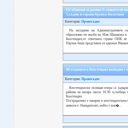
От обявени за разпит 5- свидетели п
1,съдия и страни броиха бюлетини
Категория:
Правосъдие
На заседание на Административен с
образувано по жалба на Мая Шишкова и
Кюстендил,от ответната страна ОИК не
Паунов беше представен от адвокат Иконом
46-годишен в Кюстендил нападна с н
Категория:
Правосъдие
Кюстендилски полицаи вчера са задържа
района на пазара около 16.30 ч,съобщи 
Кюстендил.
Пострадалият е закаран в кюстендилската б
живота е. Нападателят, който е изв�...