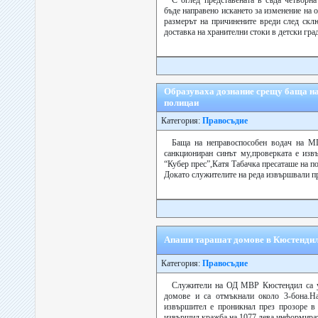
С оглед представената в съда четворна
бъде направено искането за изменение на
размерът на причинените вреди след скл
доставка на хранителни стоки в детски град
Образуваха дознание срещу баща на
полицаи
Категория:
Правосъдие
Баща на неправоспособен водач на М
санкциониран синът му,проверката е изв
“Кубер прес”,Катя Табачка пресаташе на п
Докато служителите на реда извършвали про
Апаши тарашат домове в Кюстендил и
Категория:
Правосъдие
Служители на ОД МВР Кюстендил са у
домове и са отмъкнали около 3-бона.На
извършител е проникнал през прозоре в
извършил кражба на 1077 лева,информират