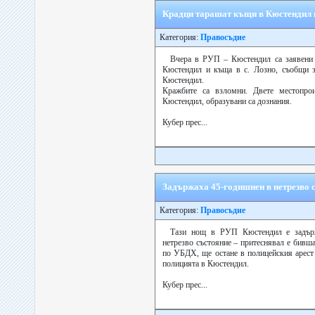
Крадци тарашат къщи в Кюстендил и
Категория:
Правосъдие
Вчера в РУП – Кюстендил са заявени 
Кюстендил и къща в с. Лозно, съобщи з
Кюстендил.
Кражбите са взломни. Двете местопр
Кюстендил, образувани са дознания.
Кубер прес...
Задържаха 45-годишнен в нетрезво с
Категория:
Правосъдие
Тази нощ в РУП Кюстендил е задърж
нетрезво състояние – притеснявал е бивша
по УБДХ, ще остане в полицейския арест 
полицията в Кюстендил.
Кубер прес...