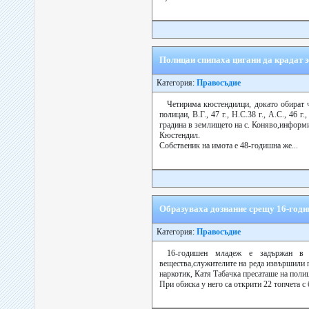
Полицаи спипаха цигани да крадат з
Категория:
Правосъдие
Четирима кюстендилци, докато обират ч
полицаи, В.Г., 47 г., Н.С.38 г., А.С., 46 г
градина в землището на с. Коняво,информи
Кюстендил.
Собственик на имота е 48-годишна же...
Образуваха дознание срещу 16-год
Категория:
Правосъдие
16-годишен младеж е задържан в
вещества,служителите на реда извършили 
наркотик, Катя Табачка пресаташе на поли
При обиска у него са открити 22 топчета с