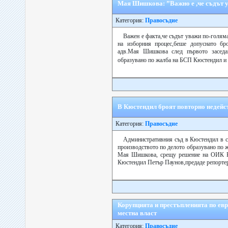
Мая Шишкова: ”Важно е ,че съдът у
Категория:
Правосъдие
Важен е факта,че съдът уважи по-голяма
на изборния процес,беше допуснато бр
адв.Мая Шишкова след първото заседа
образувано по жалба на БСП Кюстендил 
В Кюстендил броят повторно недейс
Категория:
Правосъдие
Административния съд в Кюстендил в съ
производството по делото образувано по 
Мая Шишкова, срещу решение на ОИК Кю
Кюстендил Петър Паунов,предаде репортер 
Корупцията и престъпленията по евр
местна власт
Категория:
Правосъдие