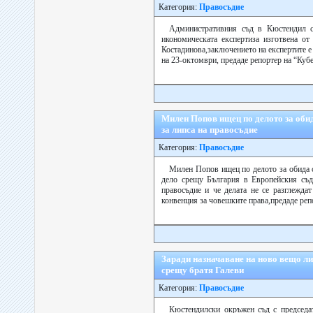
Категория:
Правосъдие
Административния съд в Кюстендил с
икономическата експертиза изготвена о
Костадинова,заключението на експертите е
на 23-октомври, предаде репортер на “Кубер
Милен Попов ищец по делото за оби
за липса на правосъдие
Категория:
Правосъдие
Милен Попов ищец по делото за обида 
дело срещу България в Европейския съд 
правосъдие и че делата не се разглеждат
конвенция за човешките права,предаде репо
Заради назначаване на ново вещо ли
срещу братя Галеви
Категория:
Правосъдие
Кюстендилски окръжен съд с председа