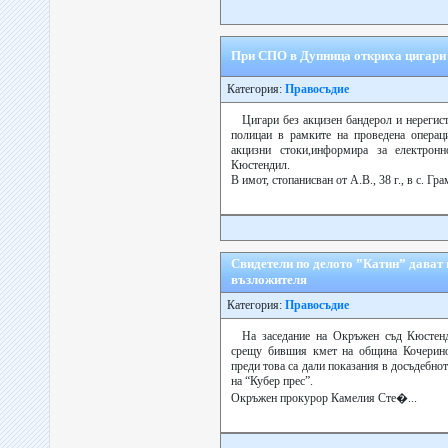
При СПО в Дупница откриха цигари 
Категория:
Правосъдие
Цигари без акцизен бандерол и нерегис
полицаи в рамките на проведена операци
акцизни стоки,информира за електрон
Кюстендил.
В имот, стопанисван от А.В., 38 г., в с. Грам
Свидетели по делото ”Катин” дават 
възложителя
Категория:
Правосъдие
На заседание на Окръжен съд Кюстенд
срещу бившия кмет на община Кочеринов
преди това са дали показания в досъдебно
на “Кубер прес”.
Окръжен прокурор Камелия Сте�...