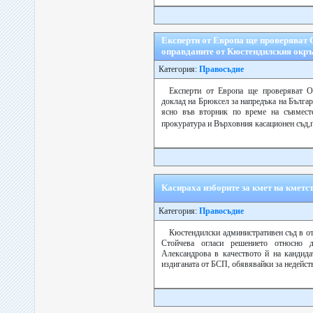
Експерти от Европа ще проверяват 
оправданите от Кюстендилския окръ
Категория:
Правосъдие
Експерти от Европа ще проверяват О
доклад на Брюксел за напредъка на Българ
ясно във вторник по време на съвмест
прокуратура и Върховния касационен съд,
Касираха изборите за кмет на кметс
Категория:
Правосъдие
Кюстендилски административен съд в от
Стойчева огласи решението относно
Александрова в качеството й на кандид
издиганата от БСП, обявявайки за недейств