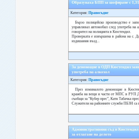
Образуваха БПП за шофиране с 1,3
Категория:
Правосъдие
Бързо полицейско производство е зап
управлявал автомобил след употреба на а
говорител на полицията в Кюстендил.
Проверката е извършена в района на с. Д
издишания възд...
За денонощие в ОДП Кюстендил заяв
употреба на алкохол
Категория:
Правосъдие
През изминалото денонощие в Кюстен
кражба на вещи и части от МПС в РУП Дуп
съобщи за “Кубер прес”, Катя Табачка пре
Служители на районните служби ПБЗН са га
Административния съд в Кюстендил п
за отлагане на делото