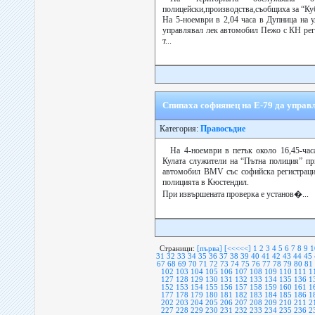
полицейски,производства,съобщиха за “Ку
На 5-ноември в 2,04 часа в Дупница на у
управлявал лек автомобил Пежо с КН реги
т...
Спипаха софиянец на Е-79 да управ
Категория:
Правосъдие
На 4-ноември в петък около 16,45-час
Кулата служители на “Пътна полиция” пр
автомобил BMV със софийска регистраци
полицията в Кюстендил.
При извършената проверка е установ�...
Страници:
[първа]
[<<<<<]
1
2
3
4
5
6
7
8
9
1
31
32
33
34
35
36
37
38
39
40
41
42
43
44
45
67
68
69
70
71
72
73
74
75
76
77
78
79
80
81
102
103
104
105
106
107
108
109
110
111
1
127
128
129
130
131
132
133
134
135
136
1
152
153
154
155
156
157
158
159
160
161
1
177
178
179
180
181
182
183
184
185
186
1
202
203
204
205
206
207
208
209
210
211
2
227
228
229
230
231
232
233
234
235
236
2