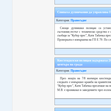
Спипаха дупничанин да управлява П
Категория:
Правосъдие
Снощи дупнишки полицаи са устано
състояние,тестът с техническо средство е
съобщи за “Кубер прес”, Катя Табачка пре
Проверката е извършена на ГП Е 79. По сл
Кюстендилски полицаи задържаха 20
центъра на града
Категория:
Правосъдие
През нощта на 7/8 ноември кюстенди
следкато е извършил кражба на хранителни
“Кубер прес”, Катя Табачка пресаташе на 
М.В. е проникнал в заведението чрез взло