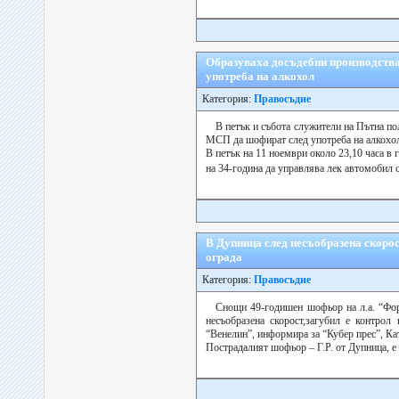
Образуваха досъдебни производства
употреба на алкохол
Категория:
Правосъдие
В петък и събота служители на Пътна п
МСП да шофират след употреба на алкохол
В петък на 11 ноември около 23,10 часа в 
на 34-година да управлява лек автомобил с
В Дупница след несъобразена скорос
ограда
Категория:
Правосъдие
Снощи 49-годишен шофьор на л.а. “Фо
несъобразена скорост,загубил е контрол
“Венелин”, информира за “Кубер прес”, Ка
Пострадалият шофьор – Г.Р. от Дупница, е 