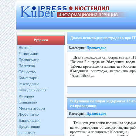
Двама пешеходци пострадаха при П
Рубрики
Новини
Категория:
Правосъдие
Регионални
Двама пешеходци са пострадали при ПТ
Правосъдие
“Венелин” в града от 26-годишен водач 
Политика
Табачка пресаташе на полицията в Кюстен
83-годишна пешеходка, неправилно пре
Общество
“Аракчийски ...
Коментари
Разследване
Култура и спорт
Интервю
В Дупница полицаи задържаха 33-го
Скандално
ел.проводници
Местни избори
Категория:
Правосъдие
Любопитно
Национални
Тази нощ дупнишки полицаи са задърж
Предстоящо
на ел.проводници от специализирана раб
пресаташе на полицията в Кюстендил.
репортаж