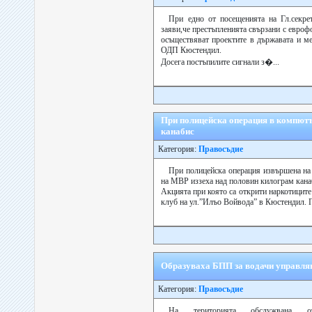
При едно от посещенията на Гл.секр
заяви,че престъпленията свързани с еврофо
осъществяват проектите в държавата и ме
ОДП Кюстендил.
Досега постъпилите сигнали з�...
При полицейска операция в компютъ
канабис
Категория:
Правосъдие
При полицейска операция извършена на
на МВР иззеха над половин килограм кана
Акцията при която са открити наркотиците
клуб на ул.”Илъо Войвода” в Кюстендил. П
Образуваха БПП за водачи управляв
Категория:
Правосъдие
На територията обслужвана