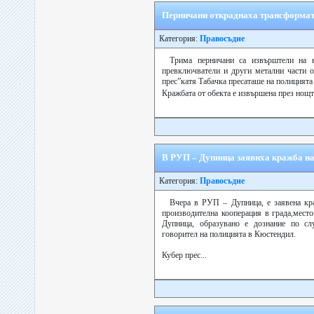
Перничани откраднаха трансформатор
Категория:
Правосъдие
Трима перничани са извърштели на к
превключватели и други метални части от
прес”катя Табачка пресаташе на полицията
Кражбата от обекта е извършена през нощт
В РУП – Дупница заявиха кражба на
Категория:
Правосъдие
Вчера в РУП – Дупница, е заявена кр
производителна кооперация в града,мест
Дупница, образувано е дознание по сл
говорител на полицията в Кюстендил.
Кубер прес...