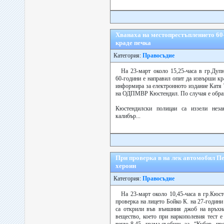
Хванаха на местопрестъплението 60
краде печка
Категория:
Правосъдие
На 23-март около 15,25-часа в гр.Дупн
60-години е направил опит да извърши кр
информира за електронното издание Катя 
на ОДПМВР Кюстендил. По случая е образ
Кюстендилски полицаи са иззели неза
калибър...
При проверка в на лек автомобил Пе
хероин
Категория:
Правосъдие
На 23-март около 10,45-часа в гр.Кюст
проверка на лицето Бойко К. на 27-годин
са открили във външния джоб на връхна
вещество, което при наркополевия тест е