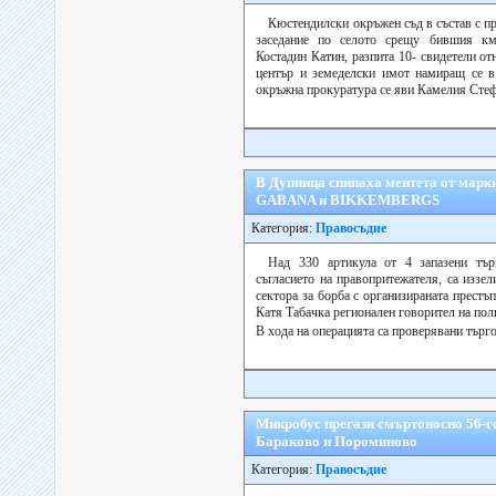
Кюстендилски окръжен съд в състав с п
заседание по селото срещу бившия км
Костадин Катин, разпита 10- свидетели о
център и земеделски имот намиращ се в 
окръжна прокуратура се яви Камелия Стеф
В Дупница спипаха ментета от ма
GABANA и BIKKEMBERGS
Категория:
Правосъдие
Над 330 артикула от 4 запазени тър
съгласието на правопритежателя, са иззе
сектора за борба с организираната престъп
Катя Табачка регионален говорител на пол
В хода на операцията са проверявани търг
Микробус прегази смъртоносно 56-
Бараково и Пороминово
Категория:
Правосъдие