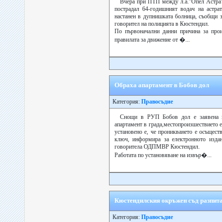
Вчера при ПТП между л.а.”Опел Астра”
пострадал 64-годишният водач на астрат
настанен в дупнишката болница, съобщи з
говорител на полицията в Кюстендил.
По първоначални данни причина за прои
правилата за движение от �...
Обраха апартамент в Бобов дол
Категория:
Правосъдие
Снощи в РУП Бобов дол е заявена к
апартамент в града,местопроизшествието 
установено е, че проникването е осъщест
ключ, информира за електронното издан
говоритела ОДПМВР Кюстендил.
Работата по установяване на извър�...
Кюстендилския окръжен съд разпита
Категория:
Правосъдие