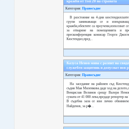
кражби от Топ 20 на страната
Категория:
Правосъдие
В разстояние на 4-дни кюстендилските
групи занимаващи се и извършващи,
кражби,обектите са проучени,използват с
за отваряне на помещенията и про
пресконференция комисар Георги Джогл
Кюстендил,пред...
Казуса Ненов мина с разпит на свид
служебен защитник и допуснат нов р
Категория:
Правосъдие
На заседание на районен съд Кюстенд
съдия Мая Миленкова даде ход на делото,
Венцислав Велинов срещу Валери Ненов
сумата от 41 000 лева,предаде репортер на 
В съдебна зала се яви лично обвиняе
Найденов, за р�...