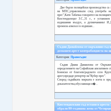
Две бързи полицейски производства са 
на МПС,управлявали след употреба на
прес”,Катя Табачка говорител на полицият
Кюстендилецът З.С.,31 г., е установе
издишания въздух, а дупничанинът И.Д.
промила алкохол в издишан...
Съдия Данайлова от окръжния съд в
домашен арест контрабандиста на ц
Категория:
Правосъдие
Съдия Диана Данаилова от Окръже
определението на Софийския апелативен с
Боянски от благоевградското село Кру
арест,предаде репортер на”Кубер прес”.
Според съдийката мярката е взета в пре
доказателства,обуславящи н�...
Кюстендилския съд остави в ареста 
обрали 80-годишна жена от Четирци