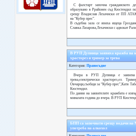
С фалстарт започна гражданското де
образувано в Ррайонен съд Кюстендил по
срещу Владислав Лехачнски от ПП АТАКА
на “Кубер прес”.
В съдебна зала се явиха ищеца Гроздан
Славка Лазарова,Лехачнски с адвокат Рали
В РУП Дупница заявиха кражба на ко
храсторез и тример за трева
Категория:
Правосъдие
Вчера в РУП Дупница е заявена
трева,електрически храсторез,ел. Тр
Овчарци,съобщи за “Кубер прес”,Катя Таб
Кюстендил.
По данни на заявителите кражбата е изв
миналата година до вчера. В РУП Кюстенд
БПП са започнати срещу водачи на
употреба на алкохол
Категория:
Правосъдие