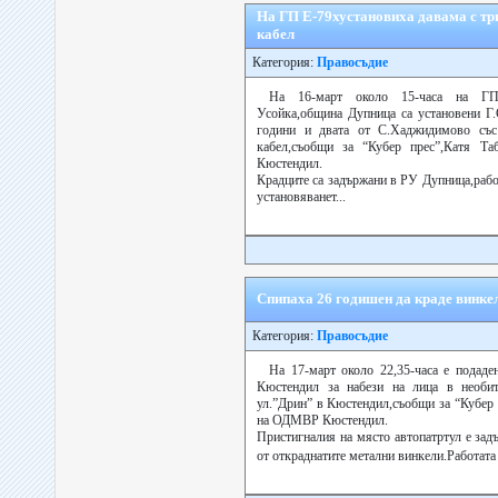
На ГП Е-79хустановиха давама с тр
кабел
Категория:
Правосъдие
На 16-март около 15-часа на Г
Усойка,община Дупница са установени Г.
години и двата от С.Хаджидимово със
кабел,съобщи за “Кубер прес”,Катя Т
Кюстендил.
Крадците са задържани в РУ Дупница,рабо
установяванет...
Спипаха 26 годишен да краде винке
Категория:
Правосъдие
На 17-март около 22,35-часа е подаде
Кюстендил за набези на лица в необи
ул.”Дрин” в Кюстендил,съобщи за “Кубер 
на ОДМВР Кюстендил.
Пристигналия на място автопатртул е зад
от откраднатите метални винкели.Работата