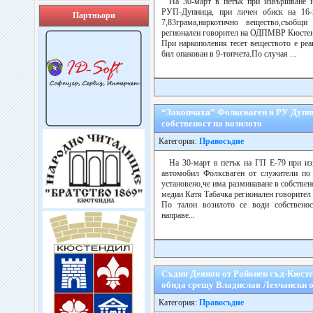
На 30-март в петък при извършване н
РУП-Дупница, при личен обиск на 16-
Партньори
7,83грама,наркотично вещество,съобщ
регионален говорител на ОДПМВР Кюстен
При наркополевия тесет веществото е реа
бил опакован в 9-топчета.По случая ...
“Закопчаха” Фолксваген в РУ Дупни
собственост на возилото
Категория:
Правосъдие
На 30-март в петък на ГП Е-79 при из
автомобил Фолксваген от служители по 
установено,че има разминаване в собстве
медии Катя Табачка регионален говорит
По талон возилото се води собственос
направе...
Съдия Деянов от Районен съд-Кюстен
обида срещу Владислав Лехчански о
Категория:
Правосъдие