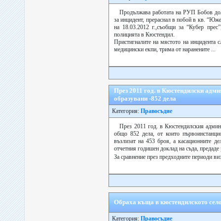
Продължава работата на РУП Бобов дол
за инцидент, прераснал в побой в кв. “Юже
на 18.03.2012 г.,съобщи за “Кубер прес
полицията в Кюстендил.
Пристигналите на мястото на инцидента с
медицински екпи, трима от наранените ...
През 2011 год. в Кюстендилски адми
образувани -852 дела
Категория:
Правосъдие
През 2011 год. в Кюстендилския админ
общо 852 дела, от които първоинстанци
възлизат на 453 броя, а касационните де
отчетния годишен доклад на съда, предаде 
За сравнение през предходните периоди виз
Обраха къща в кюстендилското сел
Категория:
Правосъдие