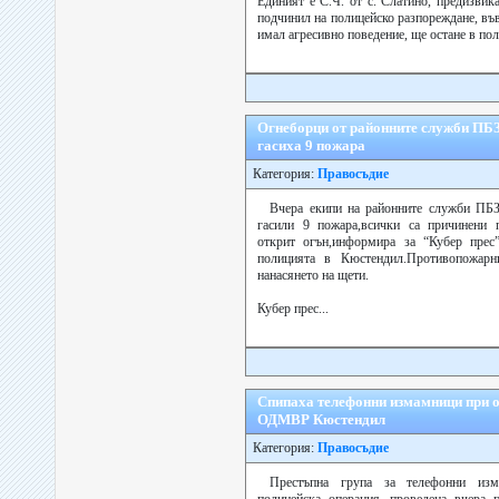
Единият е С.Ч. от с. Слатино, предизвика
подчинил на полицейско разпореждане, въ
имал агресивно поведение, ще остане в поли
Огнеборци от районните служби ПБ
гасиха 9 пожара
Категория:
Правосъдие
Вчера екипи на районните служби ПБЗ
гасили 9 пожара,всички са причинени 
открит огън,информира за “Кубер прес”
полицията в Кюстендил.Противопожарн
нанасянето на щети.
Кубер прес...
Спипаха телефонни измамници при о
ОДМВР Кюстендил
Категория:
Правосъдие
Престъпна група за телефонни изм