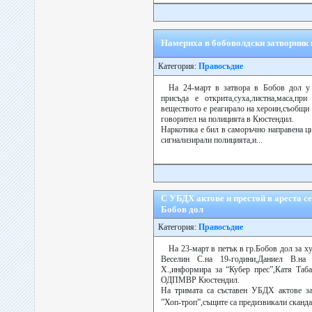
Намериха в бобоволдски затворник
Категория:
Правосъдие
На 24-март в затвора в Бобов дол 
присъда е открита,суха,листна,маса,при
веществото е реагирало на хероин,съобщи 
говорител на полицията в Кюстендил.
Наркотика е бил в саморъчно направена ц
сигнализирали полицията,и...
С УБДХ актове и престой в ареста с
Бобов дол
Категория:
Правосъдие
На 23-март в петък в гр.Бобов дол за х
Веселин С.на 19-години,Даниел В.на
Х.,информира за “Кубер прес”,Катя Таба
ОДПМВР Кюстендил.
На тримата са съставен УБДХ актове за
”Хоп-троп”,същите са предизвикали скандал