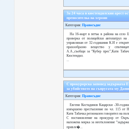
За 24 часа в кюстендилския арест о
преносителка на хероин
Категория:
Правосъдие
На 16-март в петък в района на село 
проверка от полицейски автопатрул на
управляван от 32-годишния К.И е открит
прахообразно вещество у спътницат
А.А.,съобщи за “Кубер прес”,Катя Табач
Кюстендил.
...
С прокурорска заповед задържаха E
за убийството на съпругата му Дани
Категория:
Правосъдие
Eвгени Костадинов Кацарски -30-годиш
извършено престъпление по чл. 115 от Н
Катя Табачка регионален говорител на пол
С постановление на прокурор от Окръ
наложена мярка за неотклонение “задържа
привле�...