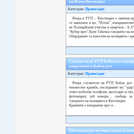
кв.Изток Кюстендил
Категория:
Правосъдие
Вчера в РУП – Кюстендил е заявена кр
от павилион в кв. “Изток”, извършителит
на Полицейския участък в квартала – Б.АV,
“Кубер прес”,Катя Табачка говорител на п
Обирджиите са известни на полицията с кри
Служители на РУП Бобов дол задър
апартамент в Бобов дол
Категория:
Правосъдие
Вчера служители на РУП Бобов дол 
множество кражби, последнаият му “удар”
отнел мобилни телефони, аксесоари за тях,
фотоапарат, уеб камери..., съобщи за
говорител на полицията в Кюстендил.
Кражбата е извършена чрез в...
Кюстендилски полицаи хванаха изв