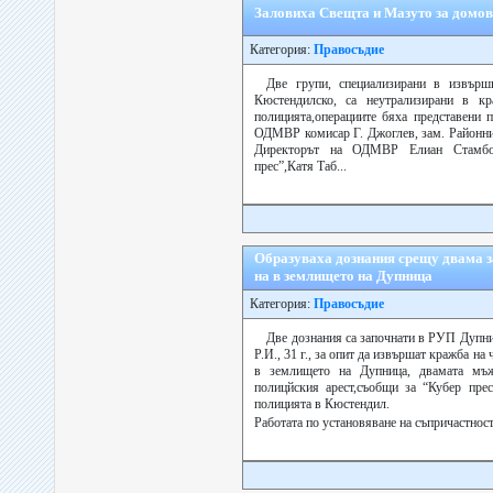
Заловиха Свещта и Мазуто за домо
Категория:
Правосъдие
Две групи, специализирани в извър
Кюстендилско, са неутрализирани в к
полицията,операциите бяха представени 
ОДМВР комисар Г. Джоглев, зам. Районни
Директорът на ОДМВР Елиан Стамбо
прес”,Катя Таб...
Образуваха дознания срещу двама з
на в землището на Дупница
Категория:
Правосъдие
Две дознания са започнати в РУП Дупница
Р.И., 31 г., за опит да извършат кражба на
в землището на Дупница, двамата мъ
полицйския арест,съобщи за “Кубер прес
полицията в Кюстeндил.
Работата по установяване на съпричастнос