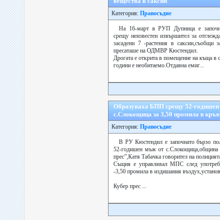
вещества в саксии
Категория:
Правосъдие
На 16-март в РУП Дупница е започн
срещу неизвестен извършител за отглежд
засадени 7 -растения в саксии,съобщи з
пресаташе на ОДМВР Кюстендил.
Дрогата е открита в помещение на къща в
години е необитаемо.Отдавна емиг...
Образуваха БПП срещу 52-годишен
с.Слокощица за 3,50 промила в кръв
Категория:
Правосъдие
В РУ Кюстендил е започнато бързо по
52-годишен мъж от с.Слокощица,община 
прес”,Катя Табачка говорител на полицият
Същия е управлявал МПС след употреба
-3,50 промила в издишания въздух,установе
Кубер прес ...