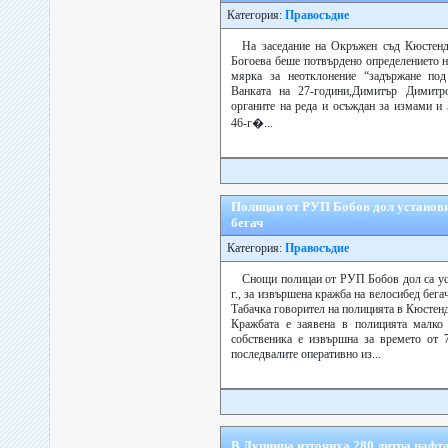
Категория:
Правосъдие
На заседание на Окръжен съд Кюстенд
Богоева беше потвърдено определението н
мярка за неотклонение “задържане под
Ванката на 27-години,Димитър Димитро
органите на реда и осъждан за измами и
46-г�...
Полицаи от РУП Бобов дол установи
бегач
Категория:
Правосъдие
Снощи полицаи от РУП Бобов дол са ус
г., за извършена кражба на велосибед бега
Табачка говорител на полицията в Кюстен
Кражбата е заявена в полицията малко 
собственика е извършна за времето от 
последвалите оперативно из...
В Дупница източиха 280 литра нафта