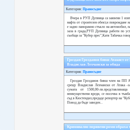
Категория:
Правосъдие
Вчера в РУП Дупница са заявени 1 изв
нафта от строителен обект,и повреждане 
е задно панорамно стъкло на автомобил, п
зала в града,РУП Дупница работи по уст
съобщи за ”Кубер прес”,Катя Табачка говор
Гроздан Грозданов бивш Атакист от
Владислав Лехчански за обида
Категория:
Правосъдие
Гроздан Грозданов бивш член на ПП А
срещу Владислав Лехчански от Атака -з
сумата от 1500,00-лв.представляваща
неимуществени вреди, се посочва в тъжб
съд в Кюстендил,предаде репортер на “Куб
Повод да бъде заведен...
Криминално порявени роми обраха х