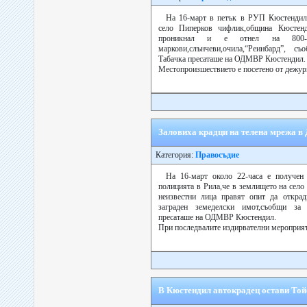
На 16-март в петък в РУП Кюстендил 
село Пиперков чифлик,община Кюстенд
проникнал и е отнел на 800-л
маркови,слънчеви,очила,“Реинбард”, с
Табачка пресаташе на ОДМВР Кюстендил.
Местопроизшествието е посетено от дежурн
Заловиха крадци на телена мрежа в
Категория:
Правосъдие
На 16-март около 22-часа е получен 
полицията в Рила,че в землището на сел
неизвестни лица правят опит да открад
заграден земеделски имот,съобщи за 
пресаташе на ОДМВР Кюстендил.
При последвалите издирвателни мероприят
В Кюстендил автокрадец остави Той