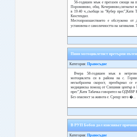
56-годишен мъж е прегазен снощи на п
Пороминово, общ. Кочериново,сигналът в
в 19.40 ч.,съобщи за “Кубер прес”,Катя
Кюстендил.
Местопроизшествието е обслужено от 
установена е самоличността на загиналия. 
Пиян мотоциклетист претърпя пътен 
Категория:
Правосъдие
Вчера 58-годишен мъж в нетрезво
мотоциклета си в района на с. Горни
несъобразена скорост, преобърнал се
медицинска помощ от Спешния център в 
прес”,Катя Табачка говорител на ОДМВР 
Без опасност за живота е. Срещу него �...
В РУП Бобов дол изясняват причини
Категория:
Правосъдие