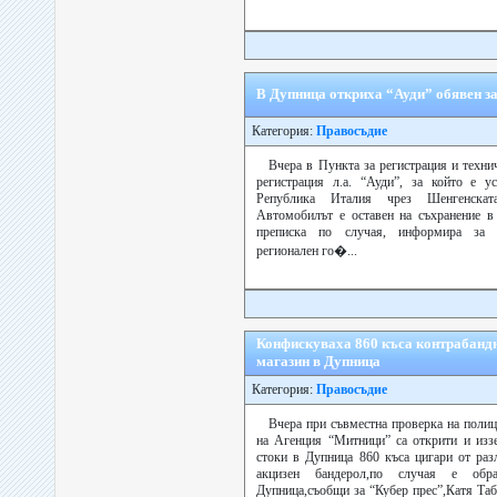
В Дупница откриха “Ауди” обявен за
Категория:
Правосъдие
Вчера в Пункта за регистрация и техни
регистрация л.а. “Ауди”, за който е у
Република Италия чрез Шенгенскат
Автомобилът е оставен на съхранение в
преписка по случая, информира за “
регионален го�...
Конфискуваха 860 къса контрабандн
магазин в Дупница
Категория:
Правосъдие
Вчера при съвместна проверка на поли
на Агенция “Митници” са открити и иззе
стоки в Дупница 860 къса цигари от раз
акцизен бандерол,по случая е об
Дупница,съобщи за “Кубер прес”,Катя Таб