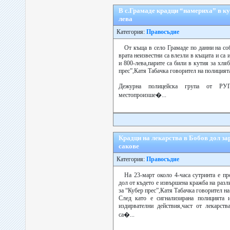
В с.Грамаде крадци “намериха” в кут
лева
Категория:
Правосъдие
От къща в село Грамаде по данни на со
врата неизвестни са влезли в къщата и са
и 800-лева,парите са били в кутия за хля
прес”,Катя Табачка говорител на полицият
Дежурна полицейска група от РУ
местопроизше�...
Крадци на лекарства в Бобов дол за
сакове
Категория:
Правосъдие
На 23-март около 4-часа сутринта е пр
дол от където е извършена кражба на раз
за “Кубер прес”,Катя Табачка говорител
След като е сигнализирана полицията и
издирвателни действия,част от лекарст
са�...