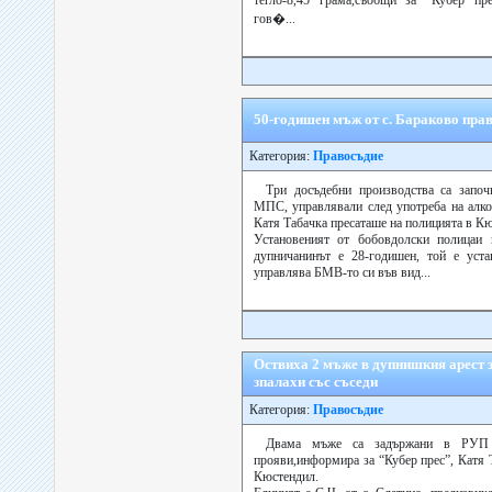
тегло-8,45 грама,съобщи за “Кубер пре
гов�...
50-годишен мъж от с. Бараково пра
Категория:
Правосъдие
Три досъдебни производства са започ
МПС, управлявали след употреба на алко
Катя Табачка пресаташе на полицията в К
Установеният от бобовдолски полицаи
дупничанинът е 28-годишен, той е уста
управлява БМВ-то си във вид...
Оствиха 2 мъже в дупнишкия арест з
зпалахи със съседи
Категория:
Правосъдие
Двама мъже са задържани в РУП 
прояви,информира за “Кубер прес”, Катя
Кюстендил.