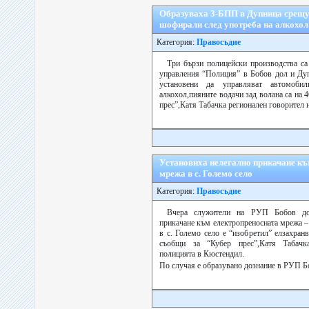
Образуваха 3-БПП в Дупница срещу
шофирали след употреба на алкохол
Категория:
Правосъдие
Три бързи полицейски производства са
управления “Полиция” в Бобов дол и Ду
установени да управляват автомоби
алкохол,пияните водачи зад волана са на 4
прес”,Катя Табачка регионален говорител н
Установиха нелегално прикачане къ
мрежа в с. Големо село
Категория:
Правосъдие
Вчера служители на РУП Бобов дол
прикачане към електропреносната мрежа –
в с. Големо село е “изобретил” елзахран
съобщи за “Кубер прес”,Катя Табачк
полицията в Кюстендил.
По случая е образувано дознание в РУП Б