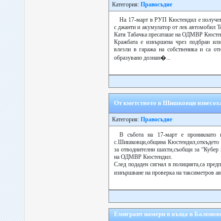
Категория:
Правосъдие
На 17-март в РУП Кюстендил е получен
с джанти и акумулатор от лек автомобил Т
Катя Табачка пресаташе на ОДМВР Кюсте
Кражбата е извършена чрез подбран или
влезли в гаража на собственика и са от
образувано дознан�...
От кметството в Шишковци изнесох
Категория:
Правосъдие
В събота на 17-март е проникнато 
с.Шишковци,община Кюстендил,откъдето с
за отводнителни шахти,съобщи за “Кубер 
на ОДМВР Кюстендил.
След подаден сигнал в полицията,са пред
извършване на проверка на таксиметров ав
Емигрант намери в къща в Балоново