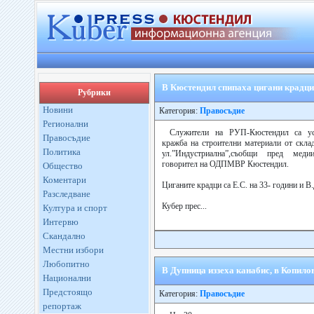
В Кюстендил спипаха цигани крадци
Рубрики
Новини
Категория:
Правосъдие
Регионални
Служители на РУП-Кюстендил са ус
Правосъдие
кражба на строителни материали от скла
Политика
ул.”Индустриална”,съобщи пред меди
говорител на ОДПМВР Кюстендил.
Общество
Коментари
Циганите крадци са Е.С. на 33- години и В.
Разследване
Кубер прес...
Култура и спорт
Интервю
Скандално
Местни избори
Любопитно
В Дупница иззеха канабис, в Копил
Национални
Предстоящо
Категория:
Правосъдие
репортаж