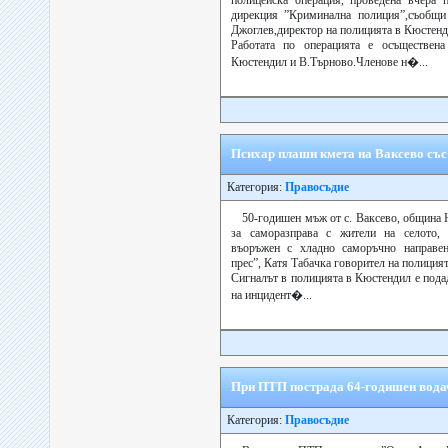
полицейска операция, проведена вчера 
дирекция ”Криминална полиция”,съобщи
Джоглев,директор на полицията в Кюстенд
Работата по операцията е осъществе
Кюстендил и В.Търново.Членове н�...
Психар плаши кмета на Ваксево със
Категория:
Правосъдие
50-годишен мъж от с. Ваксево, община 
за саморазправа с жители на селото, 
въоръжен с хладно саморъчно направе
прес”, Катя Табачка говорител на полиция
Сигналът в полицията в Кюстендил е подад
на инцидент�...
При ПТП пострада 64-годишен водач
Категория:
Правосъдие