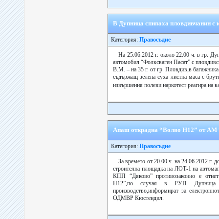
В Дупница спипаха пловдивчанин с 
Категория:
Правосъдие
На 25.06.2012 г. около 22.00 ч. в гр. Ду
автомобил “Фолксваген Пасат” с пловдивс
В.М. – на 35 г. от гр. Пловдив,в багажника
съдържащ зелена суха листна маса с брут
извършения полеви наркотест реагира на к
Апаш открадна “Волво Н12” от АМ
Категория:
Правосъдие
За времето от 20.00 ч. на 24.06.2012 г. д
строителна площадка на ЛОТ-1 на автомаг
КПП “Дяково” противозаконно е отнет
Н12”,по случая в РУП Дупница 
производство,информират за електроннот
ОДМВР Кюстендил.