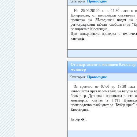
Категория:
Правосъдие
На 26.06.20120 г. в 11.30 часа в 
Кочериново, от полицейски служител
проверка на 35-годишен водач на 
регистрационни табели, съобщават за “К
полицията в Кюстендил.
При извършената проверка с техничес
алкохо�...
От апартамент в жилищен блок в гр
монитор
Категория:
Правосъдие
За времето от 07.00 до 17.30 часа н
извършител чрез взломяване на входна в
блок в гр. Дупница е проникнал в него 
монитор,по случая в РУП Дупница
производство,съобщават за “Кубер прес” 
Кюстендил.
Кубер �...