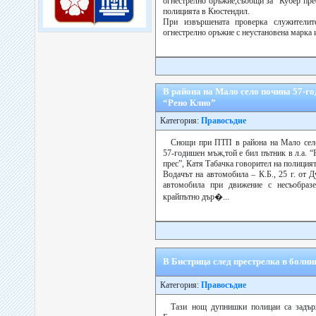
огнестрелно оръжие,съобщи за “Кубер пре
полицията в Кюстендил.
При извършената проверка служителит
огнестрелно оръжие с неустановена марка и
В района на Мало село почина 57-г
“Рено Клио”
Категория:
Правосъдие
Снощи при ПТП в района на Мало село
57-годишен мъж,той е бил пътник в л.а. 
прес”, Катя Табачка говорител на полиция
Водачът на автомобила – К.Б., 25 г. от 
автомобила при движение с несъобразе
крайпътно дър�...
В Бистрица след престрелка в болни
Категория:
Правосъдие
Тази нощ дупнишки полицаи са задърж