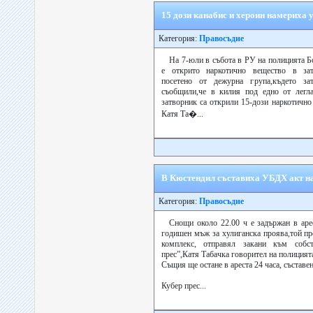
15 дози канабис и хероин намериха 
Категория:
Правосъдие
На 7-юли в събота в РУ на полицията Б
е открито наркотично вещество в зат
посетено от дежурна група,където за
съобщили,че в килия под едно от легла
затворник са открили 15-дози наркотичн
Катя Та�...
В Кюстендил съставиха УБДХ акт на
Категория:
Правосъдие
Снощи около 22.00 ч е задържан в ар
годишен мъж за хулиганска проява,той п
комплекс, отправял закани към собс
прес”,Катя Табачка говорител на полицият
Същия ще остане в ареста 24 часа, съставе
Кубер прес...