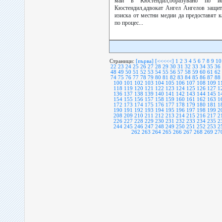
май в Кюстендил,образувано по 
Кюстендил,адвокат Ангел Ангелов защит
изиска от местни медии да предоставят к
по процес...
Страници:
[първа]
[<<<<<]
1
2
3
4
5
6
7
8
9
10
22
23
24
25
26
27
28
29
30
31
32
33
34
35
36
48
49
50
51
52
53
54
55
56
57
58
59
60
61
62
74
75
76
77
78
79
80
81
82
83
84
85
86
87
88
100
101
102
103
104
105
106
107
108
109
1
118
119
120
121
122
123
124
125
126
127
1
136
137
138
139
140
141
142
143
144
145
1
154
155
156
157
158
159
160
161
162
163
1
172
173
174
175
176
177
178
179
180
181
1
190
191
192
193
194
195
196
197
198
199
2
208
209
210
211
212
213
214
215
216
217
2
226
227
228
229
230
231
232
233
234
235
2
244
245
246
247
248
249
250
251
252
253
2
262
263
264
265
266
267
268
269
27