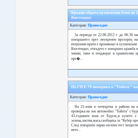
Крадци обраха кухненския блок на 
Кюстендил
Категория:
Правосъдие
За периода от 22.06.2012 г. до 06.30 ча
извършител през неукрепен прозорец на
вътрешни врати е проникнал в кухненския
Кюстендил, откъдето е извършил кражба на
чинии, тави и тенджери/ и хранителни п
пре�...
На ГП Е 79 намериха в "Тойота"- к
Категория:
Правосъдие
На 21-юни в четвъртък в района на 
проверка на лек автомобил "Тойота" с бу
43-годишен мъж от Бургас,в купето е 
зелена,листна,маса,съобщиха за “Кубер п
След извършен нарко-полеви тест веществ
нето...