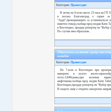
Категория:
Правосъдие
В петък на 6-юли около 23-часа на ГП 
в посока Благоевград е спрян за
“Ауди”,проверяващите са установили,че 
винетен стикер,съобщи пред медии Катя Т
в Кюстендил, предаде репортер на “Кубер п
По случая има образуван...
Образуваха дознание срещу кюстенд
канабис
Категория:
Правосъдие
На 7-юли в Кюстендил при проверк
намерено и иззето жълто-прахооб
тегло-3,846грама,при полевия на
амфетамин,съобщи пред медии Катя Табач
Кюстендил,предаде репортер на “Кубер пре
В същото лице е открита саморъчно направ