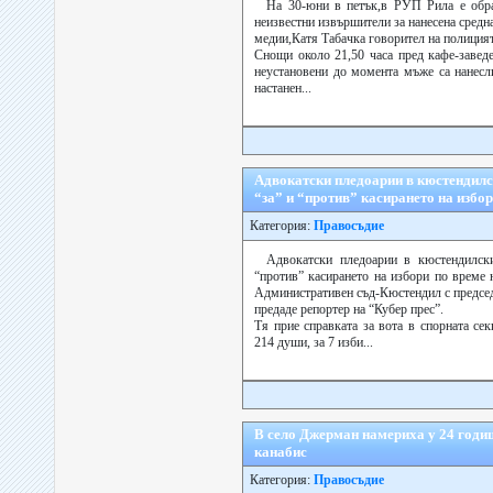
На 30-юни в петък,в РУП Рила е обра
неизвестни извършители за нанесена средн
медии,Катя Табачка говорител на полиция
Снощи около 21,50 часа пред кафе-завед
неустановени до момента мъже са нанесл
настанен...
Адвокатски пледоарии в кюстендилс
“за” и “против” касирането на избо
Категория:
Правосъдие
Адвокатски пледоарии в кюстендилски
“против” касирането на избори по време 
Административен съд-Кюстендил с предсе
предаде репортер на “Кубер прес”.
Тя прие справката за вота в спорната сек
214 души, за 7 изби...
В село Джерман намериха у 24 годи
канабис
Категория:
Правосъдие