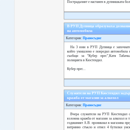
Пострадалият е настанен в дупнишката болн
В РУП Дупница образуваха дознани
на автомобила
Категория:
Правосъдие
На 3 юни в РУП Дупница е започнато
който умишлено е повредил автомобила н
съобщи за “Кубер прес”,Катя Табачк
полицията в Кюстендил.
Кубер прес...
Служители на РУП Кюстендил задъ
кражба от магазин за алкохол
Категория:
Правосъдие
Вчера служители на РУП Кюстендил с
взломна кражба от магазин за алкохол и 
годишният А.В. проникнал в магазина пре
витринно стъкло и отнел 4 бутилки уис