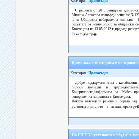
Категория:
Правосъдие
С решение от 20 страници на админист
Милена Алексова потвърди решение №123
г. на Общинска избирателна комисия – 
резултата от новия избор за общински с
Кюстендил на 13.05.2012 г.,предаде репорт
Така съдът пр�...
Криманалисти откриха в кочериновс
Категория:
Правосъдие
Добре поддържана нива с канабисови 
рилски полицаи в труднодостъпн
Кочериновско,информира за “Кубер пре
говорител на полицията в Кюстендил.
Докато оглеждали района в гората над 
установили мястото – в гъстата горска ра�
На ГП Е-79 установиха “Ауди” с фа