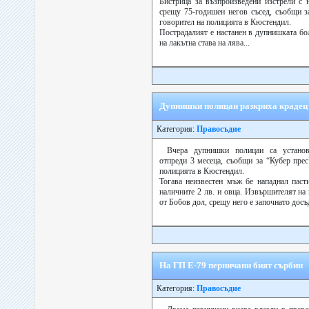
Бистрица за възпроизведени изстрели с 
срещу 75-годишен негов съсед, съобщи з
говорител на полицията в Кюстендил.
Пострадалият е настанен в дупнишката бо
на лакътна става на лява...
Дупнишки полицаи разкриха крадец 
Категория:
Правосъдие
Вчера дупнишки полицаи са устано
отпреди 3 месеца, съобщи за “Кубер прес
полицията в Кюстендил.
Тогава неизвестен мъж бе нападнал паст
наличните 2 лв. и овца. Извършителят на
от Бобов дол, срещу него е започнато досъд
На ГП Е-79 перничани бият сърбин
Категория:
Правосъдие