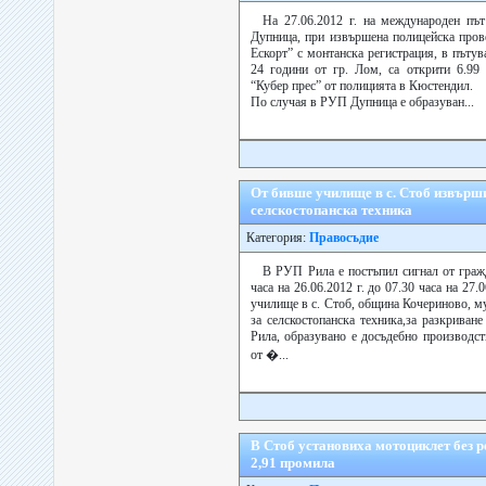
На 27.06.2012 г. на международен пъ
Дупница, при извършена полицейска пров
Ескорт” с монтанска регистрация, в пъту
24 години от гр. Лом, са открити 6.99 
“Кубер прес” от полицията в Кюстендил.
По случая в РУП Дупница е образуван...
От бивше училище в с. Стоб извърши
селскостопанска техника
Категория:
Правосъдие
В РУП Рила е постъпил сигнал от гражд
часа на 26.06.2012 г. до 07.30 часа на 27.
училище в с. Стоб, община Кочериново, м
за селскостопанска техника,за разкрива
Рила, образувано е досъдебно производст
от �...
В Стоб установиха мотоциклет без р
2,91 промила