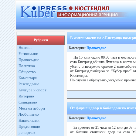
В житен масив на с.Бистрица намери
Рубрики
Новини
Категория:
Правосъдие
Регионални
На 15-юли около 00,30-часа в местност
Правосъдие
село Бистрица,община Дупница в житен м
Политика
убил с огнестрелно оръжие 2-коне,собств
от Бистрица,съобщиха за “Кубер прес” о
Общество
Кюстендил.
Коментари
По случая е образувано досъдебно произв
Разследване
Култура и спорт
Интервю
Скандално
От фирмен двор в бобовдолско изче
Местни избори
Любопитно
Категория:
Правосъдие
Национални
Предстоящо
За времето от 21-часа на 12-юли до 08-ч
от бившия стопански двор на село М
репортаж