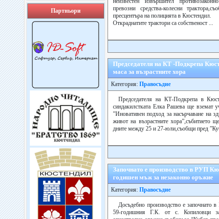
неизвестен извършител противозакон
превозни средства-колесни трактора,с
Партньори
пресцентъра на полицията в Кюстендил.
Откраднатите трактори са собственост ...
Председателя на КТ -Подкрепа Кюст
маса за възрастните хора
Категория:
Правосъдие
Председателя на КТ-Подкрепа в Кюс
синдакилстката Елка Рашева ще вземат у
”Иновативен подход за насърчаване на зд
живот на възрастните хора”,събитието щ
дните между 25 и 27-юли,съобщи пред ”Ку
Започнато е производство в РУП Кю
годишен мъж за незаконно оръжие
Категория:
Правосъдие
Досъдебно производство е започнато 
59-годишния Г.К. от с. Копиловци з