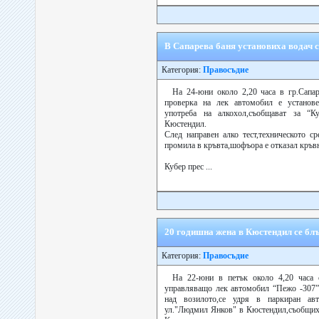
В Сапарева баня установиха водач с
Категория:
Правосъдие
На 24-юни около 2,20 часа в гр.Сапа
проверка на лек автомобил е установ
употреба на алкохол,съобщават за “К
Кюстендил.
След направен алко тест,техническото ср
промила в кръвта,шофъора е отказал кръвн
Кубер прес ...
20 годишна жена в Кюстендил се бл
Категория:
Правосъдие
На 22-юни в петък около 4,20 часа 
управляващо лек автомобил “Пежо -307”,
над возилото,се удря в паркиран ав
ул."Людмил Янков" в Кюстендил,съобщих