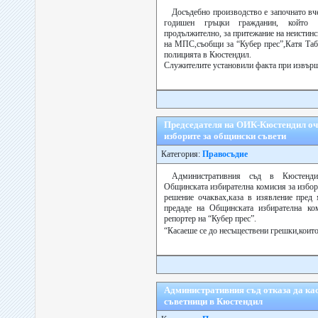
Досъдебно производство е започнато в
годишен гръцки гражданин, който 
продължително, за притежание на неистинс
на МПС,съобщи за “Кубер прес”,Катя Таб
полицията в Кюстендил.
Служителите установили факта при извърш
Председателя на ОИК-Кюстендил оча
изборите за общински съвети
Категория:
Правосъдие
Административния съд в Кюстенди
Общинската избирателна комисия за избор
решение очаквах,каза в изявление пред
предаде на Общинската избирателна ко
репортер на “Кубер прес”.
“Касаеше се до несъществени грешки,които
Административния съд отказа да ка
съветници в Кюстендил