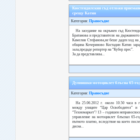
Кюстендилския съд отложи приемане
срещу Катин
Категория:
Правосъдие
На заседание на окръжен съд Кюстенди
Братанова и представителя на държавнот
Камелия Стефанова,не беше даден ход на
община Кочериново Костадин Катин зара
зала,предаде репортер на “Кубер прес”.
За да представлява...
Дупнишки мотоциклет блъсна 65-г
Категория:
Правосъдие
На 25.06.2012 г. около 10.50 часа в 
между улиците “Цар Освободител” и 
“Техномаркет”/ 13 – годишен неправоспос
управление на мотоциклет блъснал 65-г
пътното платно, вследствие на което посл
дясна...