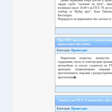
Двама перничани вчера влезли в прере
заради грубо “засичане на пътя”, нан
възникнал около 16.00 ч на ГП Е 79, на у
съобщи за “Кубер прес”, Катя Табачк
Кюстендил.
Мерцедесът на перничаните бил засечен от 
При СПО проведена от служители н
наркотици и фалшиви
Категория:
Правосъдие
Наркотични вещества, множество
съдържание, части от огнестрелрни оръжия
автомобили са иззели служители на 
проведена специализирана операци
престъпленията, свързани с разпространен
престъплени�...
Спипаха на ГП Е-79 византиец с ф
Категория:
Правосъдие