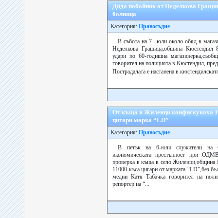
Дядо побойник от Неделкова Гращиц
болница
Категория:
Правосъдие
В събота на 7 –юли около обяд в магаз
Неделкова Гращица,община Кюстендил 8
удари по 60-годишна магазинерка,съоб
говорител на полицията в Кюстендил, пред
Пострадалата е настанена в кюстендилскат
От къща в Жиленци конфискуваха 1
цигари марка “LD”
Категория:
Правосъдие
В петък на 6-юли служители на С
икономическата престъпност при ОДМ
проверка в къща в село Жиленци,община 
11000-къса цигари от марката “LD”,без б
медии Катя Табачка говорител на поли
репортер на “...