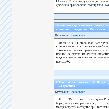
CD-плеър “Сони” и акумулатор,по случая
досъдебно производство, съобщиха за “Кубе
Установиха циганче извършило кра
словашка гражданка в Рилския ман
Категория:
Правосъдие
На 01.07.2012 г. около 15.00 часа в РУП
в Рилски манастир е извършена кражба на 
28-годишна словашка гражданка, същата 
полицай в района на Рилски манастир
предполагаемия извършител на деяниет
произхо�...
В Кюстендил е започнато БПП срещ
1,75 промила
Категория:
Правосъдие
В РУ на полицията-Кюст
бързо,полицейско,производс
моторно,превозно,средство,при тест изв