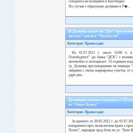
говорител на полицията в Кюстендил.
По случая е образувано дознание в Р�...
В Дупница водач на “Деу” при манев
посока” влетя в “Малагути”
Категория:
Правосъдие
На 01.07.2012 г. около 14.00 ч. 
Освободител“ /до банка “ДСК”/ е възник
автомобил и мотоциклет. 52-годишен вод
гр. Дупница при извършване на маневра “
забранен с пътна маркировка участък от 
удря дви...
Дупнишки апаши откраднаха CD-пл
от “Фиат Пунто”
Категория:
Правосъдие
За времето от 30.05.2012 г. до 01.07.20
извършител през незаключена врата е про
Пунто”, паркиран пред блок на ул. “Бачо 