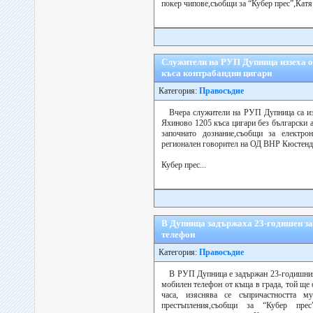
покер чипове,съобщи за “Кубер прес”,Катя 
Служители на РУП Дупница иззеха о
къса контрабандни цигари
Категория:
Правосъдие
Вчера служители на РУП Дупница са из
Яхиново 1205 къса цигари без български 
започнато дознание,съобщи за електро
регионален говорител на ОД ВНР Кюстенд
Кубер прес...
В Дупница задържаха 23-годишен за
телефон
Категория:
Правосъдие
В РУП Дупница е задържан 23-годишния
мобилен телефон от къща в града, той ще 
часа, изяснява се съпричастността 
престъпления,съобщи за “Кубер прес