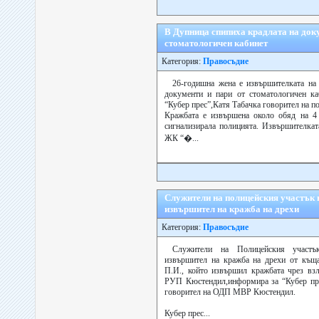
В Дупница спипиха крадлата на доку
стоматологичен кабинет
Категория:
Правосъдие
26-годишна жена е извършителката на
документи и пари от стоматологичен ка
“Кубер прес”,Катя Табачка говорител на п
Кражбата е извършена около обяд на 4 
сигнализирала полицията. Извършителкат
ЖК “�...
Служители на полицейския участък 
извършител на кражба на дрехи
Категория:
Правосъдие
Служители на Полицейския участъ
извършител на кражба на дрехи от къща
П.И., който извършил кражбата чрез взл
РУП Кюстендил,информира за “Кубер пре
говорител на ОДП МВР Кюстендил.
Кубер прес...