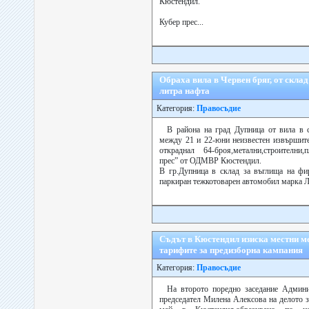
Кюстендил.
Кубер прес...
Обраха вила в Червен бряг, от скла
литра нафта
Категория:
Правосъдие
В района на град Дупница от вила в 
между 21 и 22-юни неизвестен извършите
откраднал 64-броя,метални,строителни,
прес” от ОДМВР Кюстендил.
В гр.Дупница в склад за въглища на ф
паркиран тежкотоварен автомобил марка Л
Съдът в Кюстендил изиска местни м
тарифите за предизборна кампания
Категория:
Правосъдие
На второто поредно заседание Админи
председател Милена Алексова на делото з