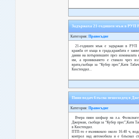
Задържаха 21-годишен мъж в РУП Ри
Категория:
Правосъдие
21-годишен мъж е задържан в РУП 
кражба от къща в града,кражбата е заяв
данни на потърпевшите през изминалата 
им, а проникването е станало чрез вз
врата,съобщи за “Кубер прес”,Катя Таба
Кюстендил...
Пиян водач блъсна пешоходец в Дж
Категория:
Правосъдие
Вчера пиян шофьор на л.а. Фолксваге
Джерман, съобщи за “Кубер прес”,Катя Та
в Кюстендил.
ПТП-то е възникнало около 16.40 ч, вода
контрол над автомобила и е блъснал с