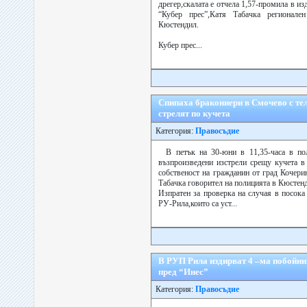
дрегер,скалата е отчела 1,57-промила в 
“Кубер прес”,Катя Табачка региона
Кюстендил.
Кубер прес...
Спипаха бракониери в Смочево с тел
стрелят по кучета
Категория:
Правосъдие
В петък на 30-юни в 11,35-часа в по
възпроизведени изстрели срещу кучета в
собственост на гражданин от град Кочер
Табачка говорител на полицията в Кюстен
Изпратен за проверка на случая в посока
РУ-Рила,които са уст...
В РУП Рила издирват 4 –ма побойни
пред “Инес”
Категория:
Правосъдие