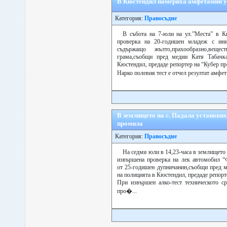
В Кюстендил намериха амфетамин у
Категория:
Правосъдие
В събота на 7-юли на ул.”Места” в К
проверка на 20-годишен младеж с ини
съдържащо жълто,прахообразно,вещ
грама,съобщи пред медии Катя Табачк
Кюстендил, предаде репортер на “Кубер пр
Нарко полевия тест е отчел резултат амфет
В землището на с. Падала установих
промила
Категория:
Правосъдие
На седми юли в 14,23-часа в землището
извършена проверка на лек автомобил “
от 25-годишен дупничанин,съобщи пред м
на полицията в Кюстендил, предаде репорте
При извършен алко-тест техническото ср
про�...