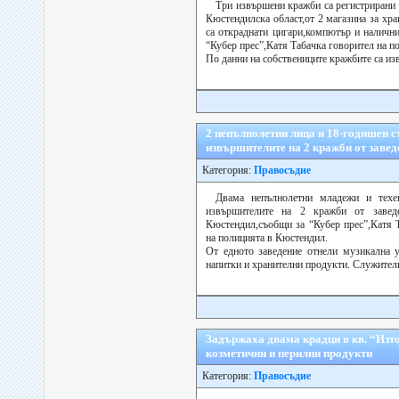
Три извършени кражби са регистрирани
Кюстендилска област,от 2 магазина за хр
са откраднати цигари,компютър и налични
“Кубер прес”,Катя Табачка говорител на п
По данни на собствениците кражбите са изв
2 непълнолетни лица и 18-годишен с
извършителите на 2 кражби от заве
Категория:
Правосъдие
Двама непълнолетни младежи и техе
извършителите на 2 кражби от завед
Кюстендил,съобщи за “Кубер прес”,Катя 
на полицията в Кюстендил.
От едното заведение отнели музикална у
напитки и хранителни продукти. Служителит
Задържаха двама крадци в кв. “Изто
козметични и перилни продукти
Категория:
Правосъдие