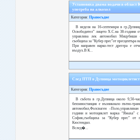
Установиха двама водачи в област 
употреба на алкохол
Категория:
Правосъдие
В неделя на 16-септември в гр.Дупниц
Освободител” лицето Х.С.на 38-години о
управлява лек автомобил Мицубиши с
съобщиха за “Кубер прес”от пресцентъра н
При направен нарко-тест дрегера е отч
въздух.В К...
След ПТП в Дупница мотоциклетист 
Категория:
Правосъдие
В събота в гр.Дупница около 9,50-ча
бензиностанция е възникнало пътно-тра
автомобил,Фолсваген –Поло,управляван
години и мотоциклет марка “Ямаха” с 
София,съобщиха за “Кубер прес” от п
Кюстендил.
Вслед�...