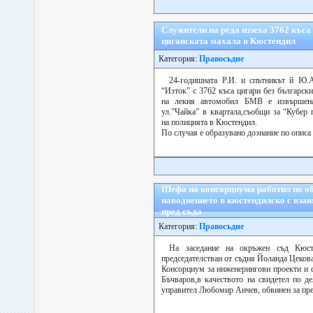
Служители на реда иззеха 3762 къса
циганската махала в Кюстендил
Категория:
Правосъдие
24-годишната Р.И. и спътникът й Ю.А
“Изток” с 3762 къса цигари без българск
на лекия автомобил БМВ е извършена
ул.”Чайка” в квартала,съобщи за “Кубер 
на полицията в Кюстендил.
По случая е образувано дознание по описа н
Шефа на консорциума работил по об
наводнението в кюстендилско с вза
пред съда
Категория:
Правосъдие
На заседание на окръжен съд Кюст
председателстван от съдия Йоланда Цеков
Консорциум за инженерингови проекти и 
Бъчваров,в качеството на свидетел по д
управител Любомир Анчев, обвинен за прев