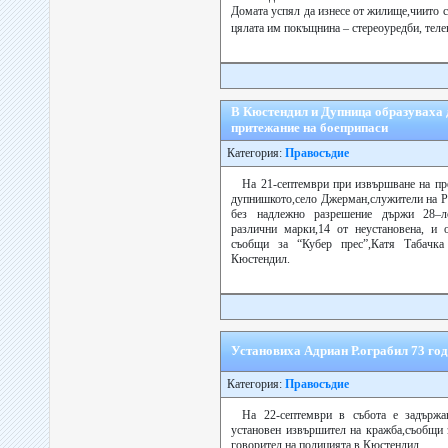
Домата успял да изнесе от жилище,чиито 
цялата им покъщнина – стереоуредби, теле
В Кюстендил и Дупница образуваха 
притежание на боеприпаси
Категория:
Правосъдие
На 21-септември при извършване на пр
дупнишкото,село Джерман,служители на Р
без надлежно разрешение държи 28–ло
различни марки,14 от неустановена, и 
съобщи за “Кубер прес”,Катя Табачка
Кюстендил.
Установиха Адриан Р.ограбил 73 го
Категория:
Правосъдие
На 22-септември в събота е задържа
установен извършител на кражба,съобщи 
говорител на полицията в Кюстендил.