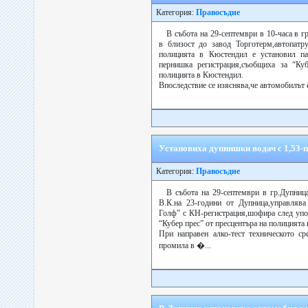
Категория:
Правосъдие
В събота на 29-септември в 10-часа в 
в близост до завод Торготерм,автопатр
полицията в Кюстендил е установил п
пернишка регистрация,съобщиха за “Куб
полицията в Кюстендил.
Впоследствие се изяснява,че автомобилът е
Установиха дупнишки водач с 1,53-
Категория:
Правосъдие
В събота на 29-септември в гр.Дупница
В.К.на 23-години от Дупница,управлява
Голф” с КН-регистрация,шофира след упо
“Кубер прес” от пресцентъра на полицията
При направен алко-тест техническото ср
промила в �...