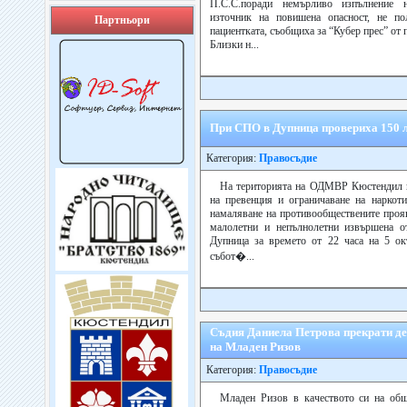
П.С.С.поради немърливо изпълнение н
източник на повишена опасност, не по
Партньори
пациентката, съобщиха за “Кубер прес” от
Близки н...
При СПО в Дупница провериха 150 л
Категория:
Правосъдие
На територията на ОДМВР Кюстендил 
на превенция и ограничаване на наркоти
намаляване на противообществените проя
малолетни и непълнолетни извършена о
Дупница за времето от 22 часа на 5 ок
събот�...
Съдия Даниела Петрова прекрати де
на Младен Ризов
Категория:
Правосъдие
Младен Ризов в качеството си на об