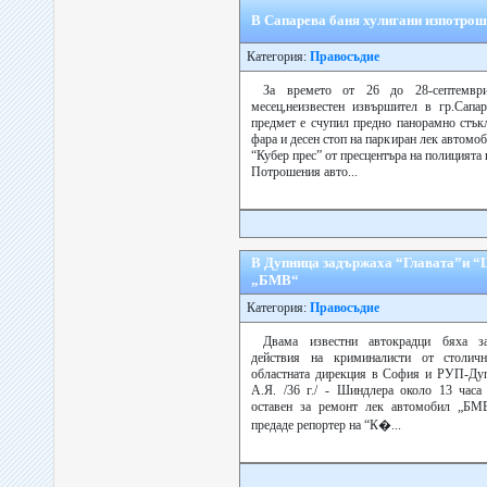
В Сапарева баня хулигани изпотро
Категория:
Правосъдие
За времето от 26 до 28-септемвр
месец,неизвестен извършител в гр.Сапа
предмет е счупил предно панорамно стъкл
фара и десен стоп на паркиран лек автом
“Кубер прес” от пресцентъра на полицията
Потрошения авто...
В Дупница задържаха “Главата”и “
„БМВ“
Категория:
Правосъдие
Двама известни автокрадци бяха за
действия на криминалисти от столичн
областната дирекция в София и РУП-Дупни
А.Я. /36 г./ - Шиндлера около 13 часа
оставен за ремонт лек автомобил „БМ
предаде репортер на “К�...