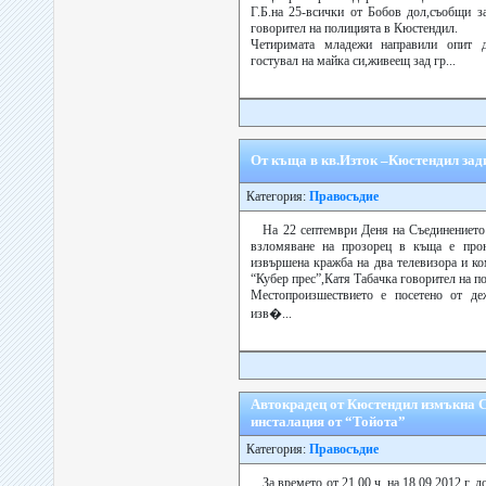
Г.Б.на 25-всички от Бобов дол,съобщи з
говорител на полицията в Кюстендил.
Четиримата младежи направили опит 
гостувал на майка си,живеещ зад гр...
От къща в кв.Изток –Кюстендил зад
Категория:
Правосъдие
На 22 септември Деня на Съединението
взломяване на прозорец в къща е про
извършена кражба на два телевизора и ко
“Кубер прес”,Катя Табачка говорител на п
Местопроизшествието е посетено от деж
изв�...
Автокрадец от Кюстендил измъкна СД
инсталация от “Тойота”
Категория:
Правосъдие
За времето от 21.00 ч. на 18.09.2012 г. до