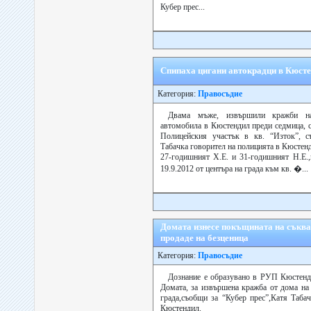
Кубер прес...
Спипаха цигани автокрадци в Кюст
Категория:
Правосъдие
Двама мъже, извършили кражби н
автомобила в Кюстендил преди седмица, с
Полицейския участък в кв. “Изток”, с
Табачка говорител на полицията в Кюстен
27-годишният Х.Е. и 31-годишният Н.Е.,
19.9.2012 от центъра на града към кв. �...
Домата изнесе покъщината на съквар
продаде на безценица
Категория:
Правосъдие
Дознание е образувано в РУП Кюстенд
Домата, за извършена кражба от дома на 
града,съобщи за “Кубер прес”,Катя Таба
Кюстендил.