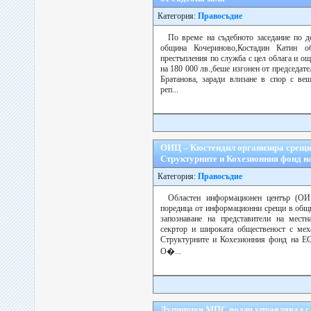
Категория:
Правосъдие
По време на съдебното заседание по 
община Кочериново,Костадин Катин о
престъпления по служба с цел облага и о
на 180 000 лв.,беше изгонен от председат
Братанова, заради влизане в спор с ве
реп...
ОИЦ – Кюстендил организира срещи
Структурните и Кохезионния фонд н
Категория:
Правосъдие
Областен информационен център (ОИ
поредица от информационни срещи в общи
запознаване на представители на местна
секртор и широката общественост с мех
Структурните и Кохезионния фонд на ЕС
О�...
Дупнишки МПС водач управлявал сл