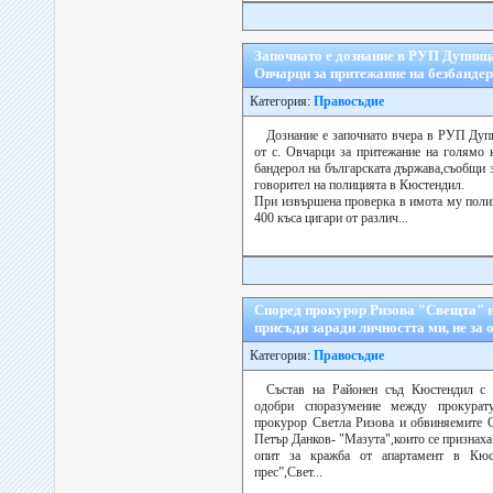
Започнато е дознание в РУП Дупница
Овчарци за притежание на безбанде
Категория:
Правосъдие
Дознание е започнато вчера в РУП Дуп
от с. Овчарци за притежание на голямо 
бандерол на българската държава,съобщи 
говорител на полицията в Кюстендил.
При извършена проверка в имота му полиц
400 къса цигари от различ...
Според прокурор Ризова "Свещта" и
присъди заради личността ми, не за 
Категория:
Правосъдие
Състав на Районен съд Кюстендил с
одобри споразумение между прокурат
прокурор Светла Ризова и обвиняемите 
Петър Данков- "Мазута",които се признаха
опит за кражба от апартамент в Кюс
прес”,Свет...