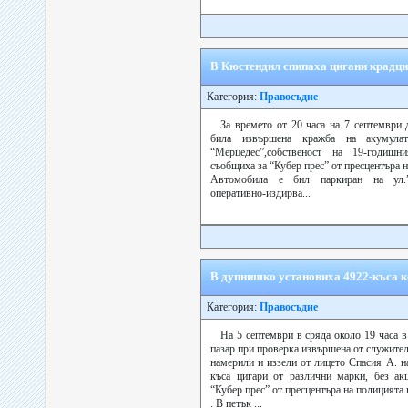
В Кюстендил спипаха цигани крадци
Категория:
Правосъдие
За времето от 20 часа на 7 септември 
била извършена кражба на акумула
“Мерцедес”,собственост на 19-годиш
съобщиха за “Кубер прес” от пресцентъра 
Автомобила е бил паркиран на ул.”
оперативно-издирва...
В дупнишко установиха 4922-къса 
Категория:
Правосъдие
На 5 септември в сряда около 19 часа 
пазар при проверка извършена от служите
намерили и иззели от лицето Спасия А. н
къса цигари от различни марки, без ак
“Кубер прес” от пресцентъра на полицията
. В петък ...