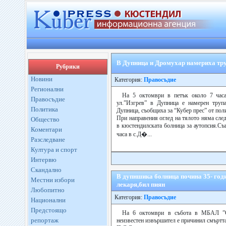
В Дупница и Дромухар намериха тр
Рубрики
Новини
Категория:
Правосъдие
Регионални
На 5 октомври в петък около 7 часа
Правосъдие
ул.”Изгрев” в Дупница е намерен труп
Политика
Дупница, съобщиха за “Кубер прес” от пол
При направения оглед на тялото няма след
Общество
в кюстендилската болница за аутопсия.Съ
Коментари
часа в с.Д�...
Разследване
Култура и спорт
Интервю
Скандално
В дупншика болница почина 35- год
Местни избори
лекаря,бил пиян
Любопитно
Категория:
Правосъдие
Национални
Предстоящо
На 6 октомври в събота в МБАЛ ”С
репортаж
неизвестен извършител е причинил смъртт