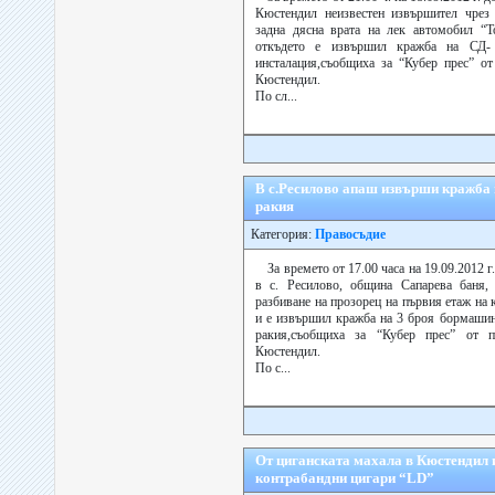
Кюстендил неизвестен извършител чрез 
задна дясна врата на лек автомобил “
откъдето е извършил кражба на СД- 
инсталация,съобщиха за “Кубер прес” от
Кюстендил.
По сл...
В с.Ресилово апаш извърши кражба 
ракия
Категория:
Правосъдие
За времето от 17.00 часа на 19.09.2012 г.
в с. Ресилово, община Сапарева баня, 
разбиване на прозорец на първия етаж на
и е извършил кражба на 3 броя бормашин
ракия,съобщиха за “Кубер прес” от п
Кюстендил.
По с...
От циганската махала в Кюстендил и
контрабандни цигари “LD”