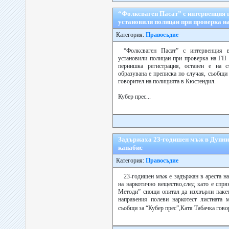
“Фолксваген Пасат” с интервенция 
установили полицаи при проверка н
Категория:
Правосъдие
“Фолксваген Пасат” с интервенция 
установили полицаи при проверка на ГП 
пернишка регистрация, оставен е на 
образувана е преписка по случая, съобщи
говорител на полицията в Кюстендил.
Кубер прес...
Задържаха 23-годишен мъж в Дупниц
канабис
Категория:
Правосъдие
23-годишен мъж е задържан в ареста н
на наркотично вещество,след като е спря
Методи” снощи опитал да изхвърли пакет
направения полеви наркотест листната м
съобщи за “Кубер прес”,Катя Табачка гово