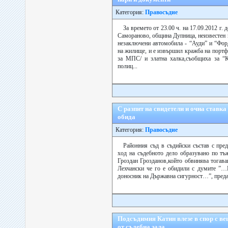
Категория:
Правосъдие
За времето от 23.00 ч. на 17.09.2012 г. д
Самораново, община Дупница, неизвестен 
незаключени автомобила - “Ауди” и “Фор
на жилище, и е извършил кражба на портф
за МПС/ и златна халка,съобщиха за “К
полиц...
С разпит на свидетели и очна ставка
обида
Категория:
Правосъдие
Районния съд в съдийски състав с пре
ход на съдебното дело образувано по тъ
Гроздан Грозданов,който обвинява тогав
Лехчански че го е обидили с думите ”…
доносник на Държавна сигурност…”, предад
Подсъдимия Катин влезе в спор с ве
от съдебна зала