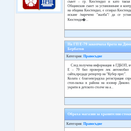
съвет – гр. Кюстендил и като такъв
Общинския съвет за установяване и конт
на община Кюстендил, е сезирал Кюстенд
искане /наречено “жалба”/ да се уст
Кюстенди�...
На ГП Е-79 закопчаха брата на Дим
Бербатов
Категория:
Правосъдие
След получена информация в ГДБОП, вче
Е – 79 бил проверен лек автомобил 
сайта,предаде репортер на “Кубер прес”.
Колата с благоевградска регистрация спр
стоп-палка в района на язовир Дяково.
укрити в детското столче на а...
Обраха магазин за хранителни сток
Категория:
Правосъдие