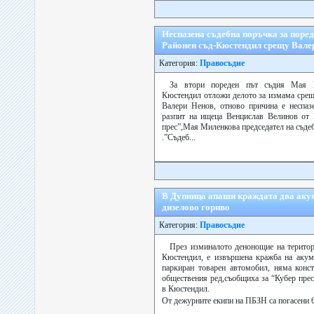
Неспазена съдебна поръчка за поред
Районен съд-Кюстендил срещу Вале
Категория:
Правосъдие
За втори пореден път съдия Мая 
Кюстендил отложи делото за измама сре
Валери Ненов, отново причина е неспазе
разпит на ищеца Венцислав Велинов от 
прес”,Мая Миленкова председател на съдеб
.”Съдеб...
В Дупница апаши краждата два акум
дизелово гориво
Категория:
Правосъдие
През изминалото денонощие на терито
Кюстендил, е извършена кражба на акум
паркиран товарен автомобил, няма конс
обществения ред,съобщиха за “Кубер прес
в Кюстендил.
От дежурните екипи на ПБЗН са погасени 