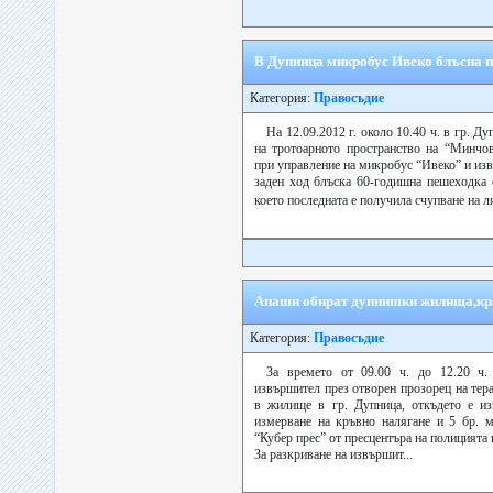
В Дупница микробус Ивеко блъсна 
Категория:
Правосъдие
На 12.09.2012 г. около 10.40 ч. в гр. Ду
на тротоарното пространство на “Минчо
при управление на микробус “Ивеко” и из
заден ход блъска 60-годишна пешеходка о
което последната е получила счупване на л
Апаши обират дупнишки жилища,кра
Категория:
Правосъдие
За времето от 09.00 ч. до 12.20 ч. 
извършител през отворен прозорец на тер
в жилище в гр. Дупница, откъдето е из
измерване на кръвно налягане и 5 бр. 
“Кубер прес” от пресцентъра на полицията
За разкриване на извършит...