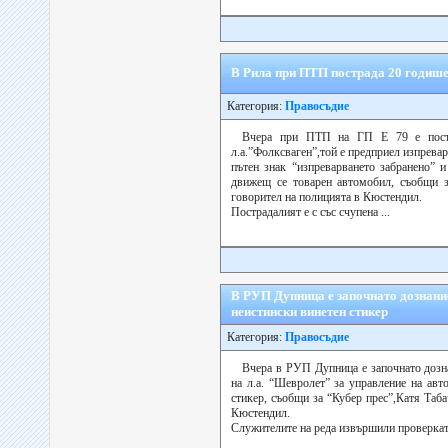
В Рила при ПТП пострада 20 годиш
Категория:
Правосъдие
Вчера при ПТП на ГП Е 79 е постр
л.а.”Фолксваген”,той е предприел изпревар
пътен знак “изпреварването забранено” 
движещ се товарен автомобил, съобщи з
говорител на полицията в Кюстендил.
Пострадалият е с със счупена ...
В РУП Дупница е започнато дознани
неистински винетен стикер
Категория:
Правосъдие
Вчера в РУП Дупница е започнато дозн
на л.а. “Шевролет” за управление на авт
стикер, съобщи за “Кубер прес”,Катя Таб
Кюстендил.
Служителите на реда извършили проверката