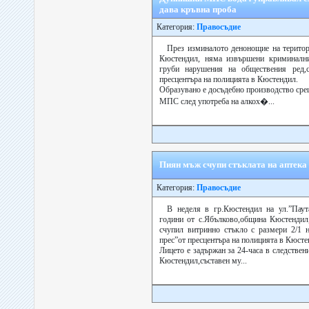
дава кръвна проба
Категория:
Правосъдие
През изминалото денонощие на терито
Кюстендил, няма извършени криминални
груби нарушения на обществения ред,
пресцентъра на полицията в Кюстендил.
Образувано е досъдебно производство сре
МПС след употреба на алкох�...
Пиян мъж счупи стъклата на аптека
Категория:
Правосъдие
В неделя в гр.Кюстендил на ул.”Паут
години от с.Ябълково,община Кюстендил,
счупил витринно стъкло с размери 2/1 н
прес”от пресцентъра на полицията в Кюсте
Лицето е задържан за 24-часа в следствен
Кюстендил,съставен му...