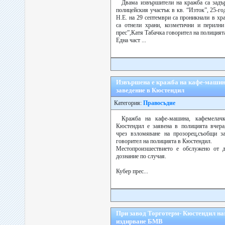
Двама извършители на кражба са задъ
полицейския участък в кв. “Изток”, 25-г
Н.Е. на 29 септември са проникнали в хр
са отнели храни, козметични и перилни
прес”,Катя Табачка говорител на полицият
Една част ...
Извършена е кражба на кафе-машина
заведение в Кюстендил
Категория:
Правосъдие
Кражба на кафе-машина, кафемелач
Кюстендил е заявена в полицията вчера
чрез взломяване на прозорец,съобщи за
говорител на полицията в Кюстендил.
Местопроизшествието е обслужено от д
дознание по случая.
Кубер прес...
При завод Торготерм- Кюстендил на
издирване БМВ