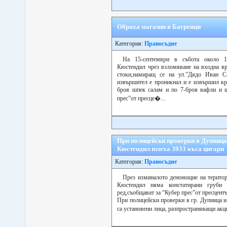
Обраха магазин в Багренци
Категория:
Правосъдие
На 15-септември в събота около 17
Кюстендил чрез взломяване на входна вр
стоки,намиращ се на ул.”Дядо Иван С
извършител е проникнал и е извършил кр
броя шпек салам и по 7-броя вафли и ш
прес”от пресце�...
При полицейски проверки в Дупница 
Кюстендил иззеха 3933 къса цигари
Категория:
Правосъдие
През изминалото денонощие на терито
Кюстендил няма констатирани груби 
ред,съобщават за “Кубер прес”от пресцент
При полицейски проверки в гр. Дупница и
са установени лица, разпространяващи акци