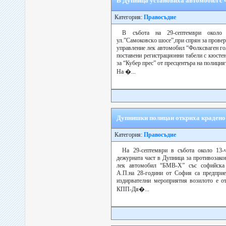
В Дупница установиха автомобил с
Категория:
Правосъдие
В събота на 29-септември около 
ул.”Самоковскo шосе”,при спрян за провер
управление лек автомобил “Фолксваген гол
поставени регистрационни табели с кюсте
за “Кубер прес” от пресцентъра на полиция
На �...
Дупнишки полицаи откриха крадено
Категория:
Правосъдие
На 29-септември в събота около 13-ч
дежурната част в Дупница за противозако
лек автомобил “БМВ-Х” със софийска 
А.П.на 28-години от София са предприе
издирвателни мероприятия возилото е от
КПП-Дя�...