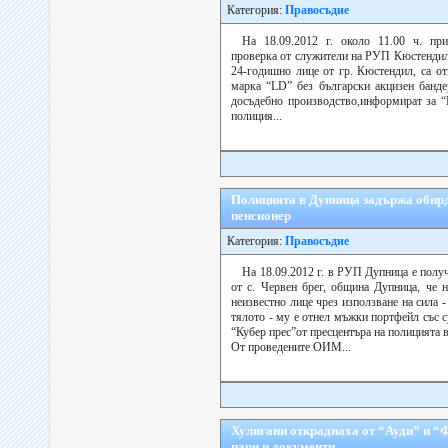
Категория:
Правосъдие
На 18.09.2012 г. около 11.00 ч. пр
проверка от служители на РУП Кюстендил
24-годишно лице от гр. Кюстендил, са от
марка “LD” без български акцизен банде
досъдебно производство,информират за “
полиция...
Полицията в Дупница задържа обирд
пенсионер
Категория:
Правосъдие
На 18.09.2012 г. в РУП Дупница е полу
от с. Червен брег, община Дупница, че н
неизвестно лице чрез използване на сила 
тялото - му е отнел мъжки портфейл със с
“Кубер прес”от пресцентъра на полицията 
От проведените ОИМ...
Хулигани откраднаха от “Ауди” и “
пари и документи