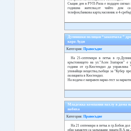
Същия ден в РУП-Рила е подаден сигнал з
годишна жителка,от чийто дом са 
телефон,банкова карта,часовник и 4-сребър
Дупнишки полицаи “закопчаха ” дро
кара Ауди
Категория:
Правосъдие
На 21-септември в петък в гр.Дупниц
кръстовището на ул.”Асен Златаров” е у
години от гр.Кюстендил да управлява 
уповайщи вещества,съобщи за “Кубер пре
полицията в Кюстендил.
На водача е направен нарко-тест за наркоти
Младежка компания нахлу в дома на
набиха
Категория:
Правосъдие
На 21 септември в петък в гр.Бобов дол
общ характер са задържани лицата В.А.на 2