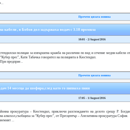
...
Прочети цялата новина
а кабели , в Бобов дол задържаха водач с 3.18 промила
10:01 - 2/August/2016
тендилски полицаи за извършена кражба на различни по вид и сечение медни кабели о
а “Кубер прес”, Катя Табачка говорител на полицията в Кюстендил.
 При предприе...
Прочети цялата новина
дач 14 месеца да шофира,след като го пипнаха пиян
17:05 - 1/August/2016
йонна прокуратура – Кюстендил, приключи разглеждането на делото срещу Р. Богдан
на алкохол,съобщиха за “Кубер прес”, от Пресцентър – Апелативна прокуратура София.
яемият ...