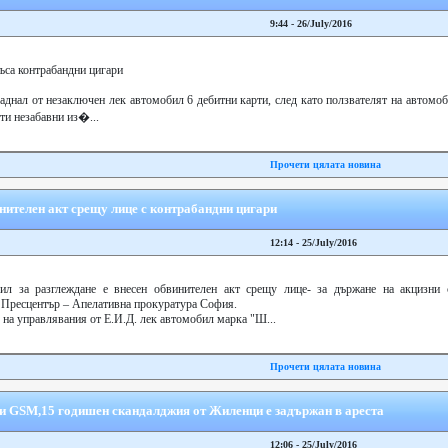
9:44 - 26/July/2016
ъса контрабандни цигари
днал от незаключен лек автомобил 6 дебитни карти, след като ползвателят на автомо
ти незабавни из�...
Прочети цялата новина
нителeн акт срещу лице с контрабандни цигари
12:14 - 25/July/2016
ил за разглеждане е внесен обвинителeн акт срещу лице- за държане на акцизни 
т Пресцентър – Апелативна прокуратура София.
е на управлявания от Е.И.Д. лек автомобил марка "Ш...
Прочети цялата новина
 GSM,15 годишен скандалджия от Жиленци е задържан в ареста
12:06 - 25/July/2016