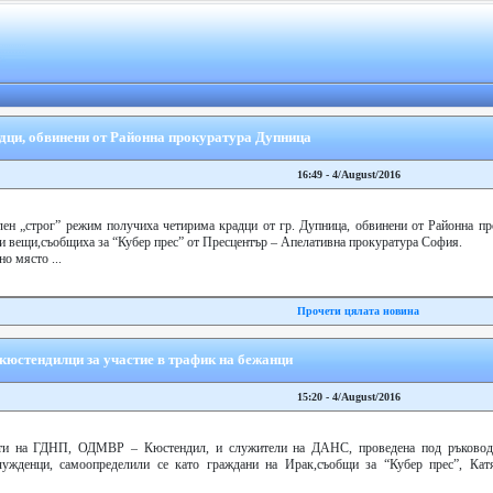
адци, обвинени от Районна прокуратура Дупница
16:49 - 4/August/2016
лен „строг” режим получиха четирима крадци от гр. Дупница, обвинени от Районна пр
и вещи,съобщиха за “Кубер прес” от Пресцентър – Апелативна прокуратура София.
но място ...
Прочети цялата новина
кюстендилци за участие в трафик на бежанци
15:20 - 4/August/2016
сти на ГДНП, ОДМВР – Кюстендил, и служители на ДАНС, проведена под ръковод
чужденци, самоопределили се като граждани на Ирак,съобщи за “Кубер прес”, Кат