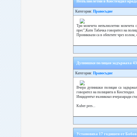
Непълнолетни в Кюстендил крадат
Категория:
Правосъдие
Три момчета непълнолетни момчета с
прес”,Катя Табачка говорител на поли
Прониквали са в обектите чрез взлом, 
Дупнишки полицаи задържаха 43
Категория:
Правосъдие
Вчера дупнишки полицаи са задържали
говорител на полицията в Кюстендил.
Инцидентът възникнал вчеразаради ста
Kuber pres...
Установиха 17 годишен от Бобов 