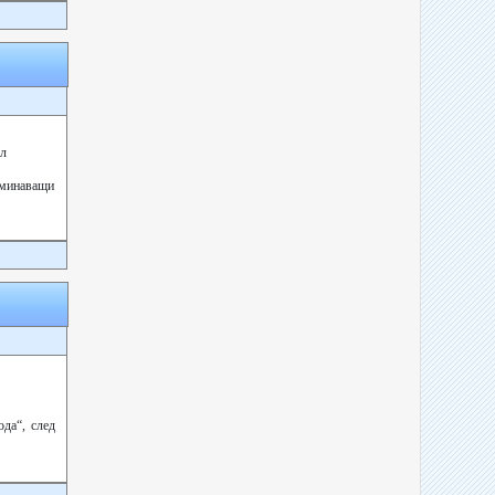
ол
реминаващи
ода“, след