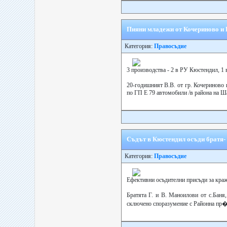
Пияни младежи от Кочериново и 
Категория:
Правосъдие
3 производства - 2 в РУ Кюстендил, 1
20-годишният В.В. от гр. Кочериново 
по ГП Е 79 автомобили /в района на Ша
Съдът в Кюстендил осъди братя- 
Категория:
Правосъдие
Ефективни осъдителни присъди за краж
Братята Г. и В. Маноилови от с.Баня,
сключено споразумение с Районна пр�.