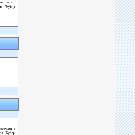
ие по чл.
 на “Кубер
иняемият е
 за “Кубер