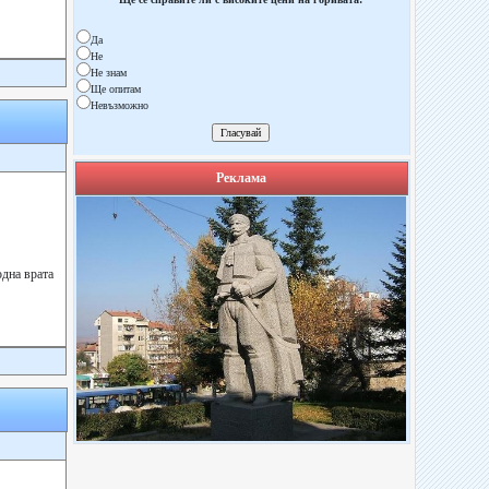
Да
Не
Не знам
Ще опитам
Невъзможно
Реклама
дна врата