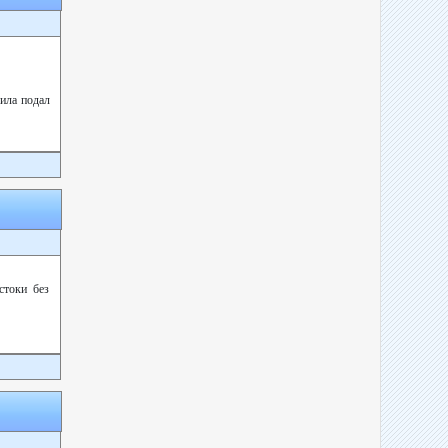
била подал
стоки без