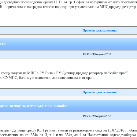
и досъдебно производство срещу Н. Н. от гр. София за извършено от него престъплен
от НК – причиняване на средна телесна повреда при управляване на МПС,предаде репортер
Прочети цялата новина
ога
13:12 - 3/August/2016
и срещу водачи на МПС в РУ Рила и РУ Дупница,предаде репортер ан “кубер прес”.
ез СУМПС, било му е наложено наказание лишаване от пра...
Прочети цялата новина
дина затвор за отглеждане на канабис
19:53 - 2/August/2016
тура – Дупница срещу Кр. Груйчев, внесен за разглеждане в съда на 13.07.2016 г., обв
естъпления по чл. 354а, ал. 3, т. 1 и чл. 354в, ал. 1 от Наказателния кодекс,съобщиха