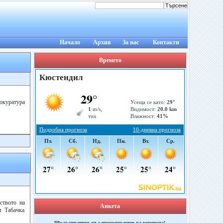
Начало
Архив
За нас
Контакти
Времето
окуратура
ството на
Анкета
я Табачка
Ще се справите ли с високите цени на горивата!