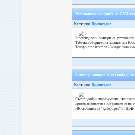
Установиха крадците на GSM от 
Категория:
Правосъдие
Кюстендилски полицаи са установили 
Табачка говорител на полицията в Кюс
Телефонът е иззет от 20-годишната кюс
6 месеца лишаване от свобода з
Категория:
Правосъдие
Съдът одобри споразумение, сключено
призна за виновен в извършено от него пр
НК,съобщиха за “Кубер прес” от Пр�..