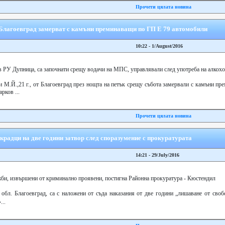
Прочети цялата новина
Благоевград замерват с камъни преминаващи по ГП Е 79 автомобили
10:22 - 1/August/2016
 в РУ Дупница, са започнати срещу водачи на МПС, управлявали след употреба на алкох
и М.Й.,21 г., от Благоевград през нощта на петък срещу събота замервали с камъни п
рков ...
Прочети цялата новина
крадци на две години затвор след споразумение с прокуратурата
14:21 - 29/July/2016
би, извършени от криминално проявени, постигна Районна прокуратура - Кюстендил
 обл. Благоевград, са с наложени от съда наказания от две години „лишаване от своб
..