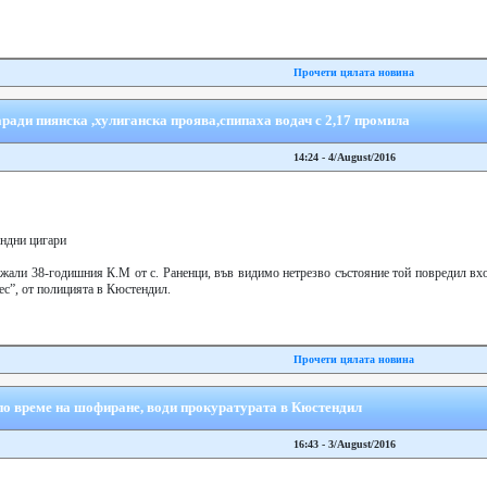
Прочети цялата новина
аради пиянска ,хулиганска проява,спипаха водач с 2,17 промила
14:24 - 4/August/2016
андни цигари
жали 38-годишния К.М от с. Раненци, във видимо нетрезво състояние той повредил вхо
ес”, от полицията в Кюстендил.
Прочети цялата новина
по време на шофиране, води прокуратурата в Кюстендил
16:43 - 3/August/2016