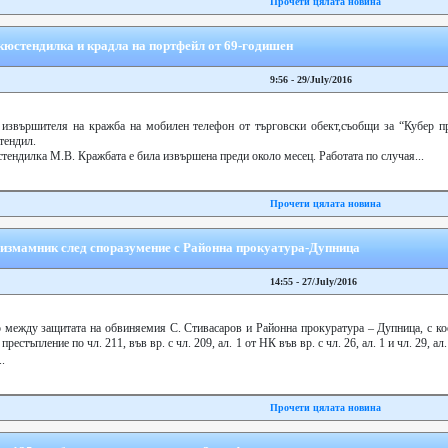
Прочети цялата новина
кюстендилка и крадла на портфейл от 69-годишен
9:56 - 29/July/2016
извършителя на кражба на мобилен телефон от търговски обект,съобщи за “Кубер пр
тендил.
тендилка М.В. Кражбата е била извършена преди около месец. Работата по случая...
Прочети цялата новина
а измамник след споразумение с Районна прокуатура-Дупница
14:55 - 27/July/2016
 между защитата на обвиняемия С. Стивасаров и Районна прокуратура – Дупница, с кое
естъпление по чл. 211, във вр. с чл. 209, ал. 1 от НК във вр. с чл. 26, ал. 1 и чл. 29, ал.
.
Прочети цялата новина