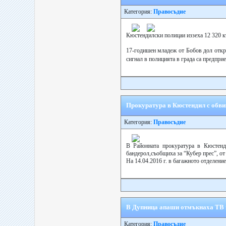
Категория:
Правосъдие
Кюстендилски полицаи иззеха 12 320 к
17-годишен младеж от Бобов дол откра
сигнал в полицията в града са предприе
Прокуратура в Кюстендил с обви
Категория:
Правосъдие
В Районната прокуратура в Кюстенд
бандерол,съобщиха за “Кубер прес”, о
На 14.04.2016 г. в багажното отделени
В Дупница апаши отмъкнаха ТВ и
Категория:
Правосъдие