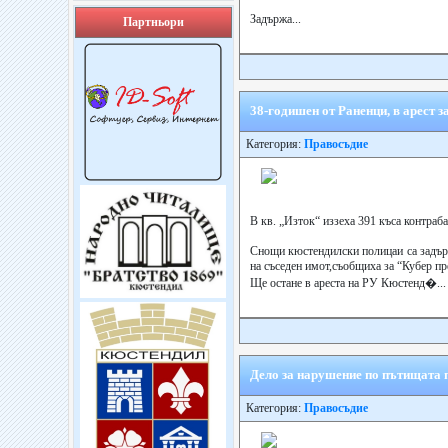
Задържа...
Партньори
38-годишен от Раненци, в арест з
Категория:
Правосъдие
В кв. „Изток“ иззеха 391 къса контраб
Снощи кюстендилски полицаи са задър
на съседен имот,съобщиха за “Кубер пр
Ще остане в ареста на РУ Кюстенд�...
Дело за нарушение по пътищата 
Категория:
Правосъдие