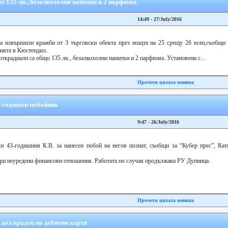
 135 лв., безалкохолни напитки и 2 парфюма
14:49 - 27/July/2016
а извършили кражби от 3 търговски обекта през нощта на 25 срещу 26 юли,съобщи 
цията в Кюстендил.
откраднали са общо 135 лв., безалкохолни напитки и 2 парфюма. Установени с...
Прочети цялата новина
-годишен побойник
9:47 - 26/July/2016
 43-годишния К.В. за нанесен побой на негов познат, съобщи за “Кубер прес”, Кат
ри неуредени финансови отношения. Работата по случая продължава РУ Дупница.
Прочети цялата новина
дол крадец на дебитни карти