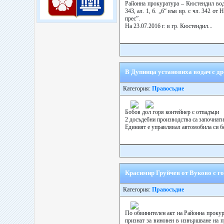
Районна прокуратура – Кюстендил вод
343, ал. 1, б. „б“ във вр. с чл. 342 
прес”.
На 23.07.2016 г. в гр. Кюстендил...
В Дупница установиха водач с др
Категория:
Правосъдие
Бобов дол горя контейнер с отпадъци
2 досъдебни производства са започнат
Единият е управлявал автомобила си б
Красимир Груйчев от Вуково с го
Категория:
Правосъдие
По обвинителен акт на Районна прокура
признат за виновен в извършване на пр