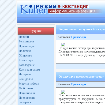
Година затвор получиха 4-ма кр
Рубрики
Новини
Категория:
Правосъдие
Регионални
Правосъдие
По една година затвор при първонача
Политика
Дупница за отнемане на чужди движим
На 21.03.2016 г. в гр. Дупница, от двор
Общество
Коментари
Разследване
Култура и спорт
Интервю
Образуваха производство срещу 
Скандално
Местни избори
Категория:
Правосъдие
Любопитно
Национални
При съвместна акция на криминали
Предстоящо
прокуратурата, са задържани 32-ма 
репортаж
говорител на полицията в Кюстендил.