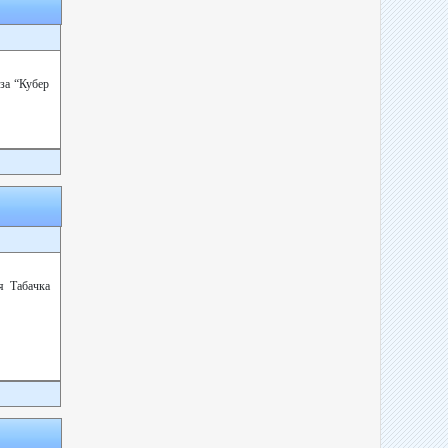
за “Кубер
я Табачка