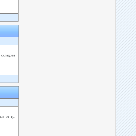
т складова
ов от гр.