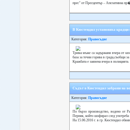
прес” от Пресцентър – Апелативна пр�
В Кюстендил установиха крадци н
Категория:
Правосъдие
Трима мъже са задържани вчера от кюс
база за течни горива в града,съобщи з
Кражбата е заявена вчера в полицията.
Съдът в Кюстендил забрани на во
Категория:
Правосъдие
По бързо производство, водено от Ра
Перник, който шофирал след употреба 
На 15.06.2016 г. в гр. Кюстендил обвин