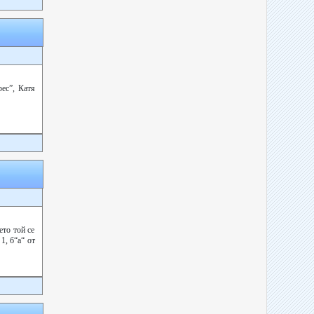
ес”, Катя
то той се
 1, б“а“ от