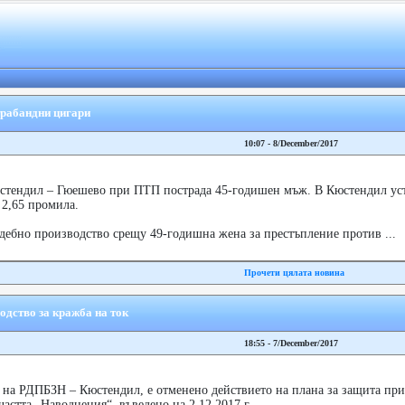
трабандни цигари
10:07 - 8/December/2017
стендил – Гюешево при ПТП пострада 45-годишен мъж. В Кюстендил ус
 2,65 промила.
дебно производство срещу 49-годишна жена за престъпление против ...
Прочети цялата новина
одство за кражба на ток
18:55 - 7/December/2017
а на РДПБЗН – Кюстендил, е отменено действието на плана за защита при
астта „Наводнения“, въведено на 2.12.2017 г.