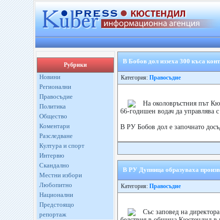
В Бобов дол иззеха 300 къса кон
Рубрики
Новини
Категория:
Правосъдие
Регионални
Правосъдие
На околовръстния път Кю
Политика
66-годишен водач да управлява с
Общество
Коментари
В РУ Бобов дол е започнато досъ
Разследване
Култура и спорт
Интервю
Скандално
В РУ Дупница образуваха произв
Местни избори
Любопитно
Категория:
Правосъдие
Национални
Предстоящо
Със заповед на директор
репортаж
бедствия в община Кюстендил в ч