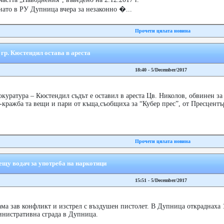
нато в РУ Дупница вчера за незаконно �...
Прочети цялата новина
 гр. Кюстендил остава в ареста
18:40 - 5/December/2017
куратура – Кюстендил съдът е оставил в ареста Цв. Николов, обвинен за
кражба та вещи и пари от къща,съобщиха за “Кубер прес”, от Пресцентъ
Прочети цялата новина
щу водач за употреба на наркотици
15:51 - 5/December/2017
ма зав конфликт и изстрел с въздушен пистолет. В Дупница откраднаха 
министративна сграда в Дупница.