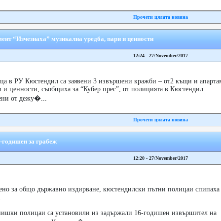
Прочети цялата новина
ент “Изчезнаха” музикална уредба, пари и ценности
12:24 - 27/November/2017
ица в РУ Кюстендил са заявени 3 извършени кражби – от2 къщи и апарта
и и ценности, съобщиха за “Кубер прес”, от полицията в Кюстендил.
ни от дежу�...
Прочети цялата новина
-годишен за грабеж
12:20 - 27/November/2017
ено за общо държавно издирване, кюстендилски пътни полицаи спипаха 
.
нишки полицаи са установили из задържали 16-годишен извършител на