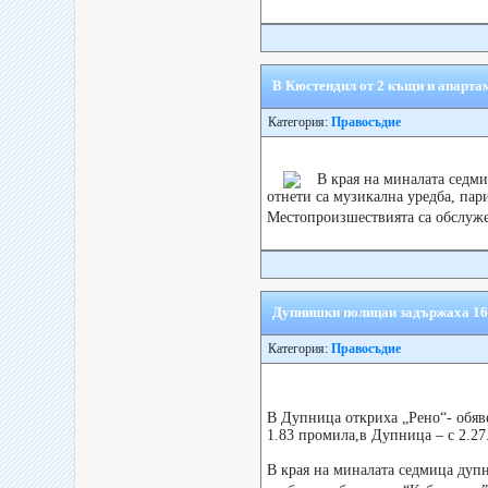
В Кюстендил от 2 къщи и апартам
Категория:
Правосъдие
В края на миналата седм
отнети са музикална уредба, пар
Местопроизшествията са обслуже
Дупнишки полицаи задържаха 16
Категория:
Правосъдие
В Дупница откриха „Рено“- обяв
1.83 промила,в Дупница – с 2.27
В края на миналата седмица дуп