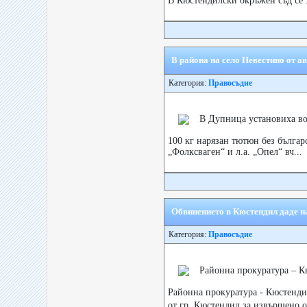
В Кюстендилски окръжен съд се .
В района на село Невестино от а
Категория:
Правосъдие
В Дупница установиха вод
100 кг нарязан тютюн без българ
„Фолксваген“ и л.а. „Опел“ вч...
Обвинението в Кюстендил даде н
Категория:
Правосъдие
Районна прокуратура – К
Районна прокуратура - Кюстендил
от гр. Кюстендил за извършено о