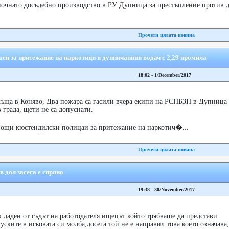
апочнато досъдебно производство в РУ Дупница за престъпление против 
Прочети цялата новина
ен за притежание на наркотици и дупничанини водач с 2,29 промила
18:02 - 1/December/2017
 къща в Коняво, Два пожара са гасили вчера екипи на РСПБЗН в Дупница 
 града, щети не са допуснати.
нощи кюстендилски полицаи за притежание на наркотич�...
Прочети цялата новина
 дол засега е спряно
19:38 - 30/November/2017
 даден от съдът на работодателя ищецът който трябваше да представи
уските в исковата си молба,досега той не е направил това което означава,