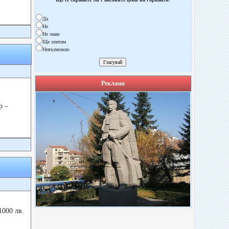
Да
Не
Не знам
Ще опитам
Невъзможно
Реклама
р –
1000 лв.