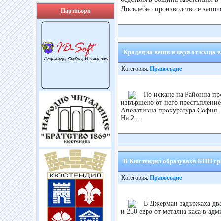
Досъдебно производство е започ
Партньори
Крадец на вещи и пари от къща в
Категория:
Правосъдие
По искане на Районна про
извършено от него престъпление-
Апелативна прокуратура София.
На 2...
В Кюстендил образуваха БПП сре
Категория:
Правосъдие
В Джерман задържаха два
и 250 евро от метална каса в ад