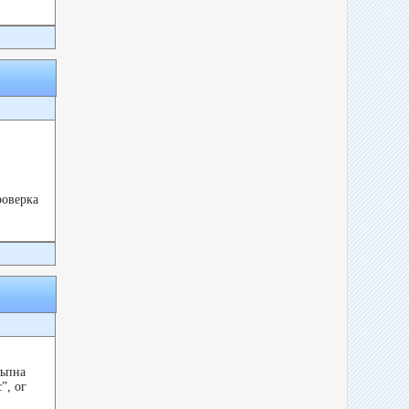
роверка
тъпна
”, ог