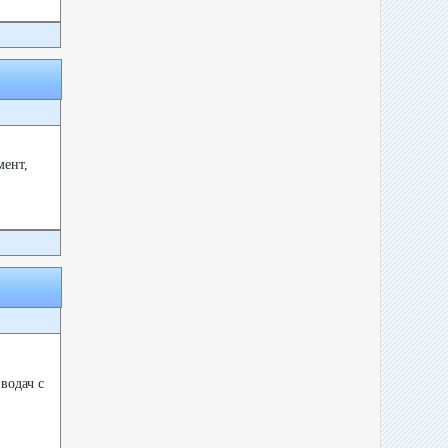
мент,
водач с