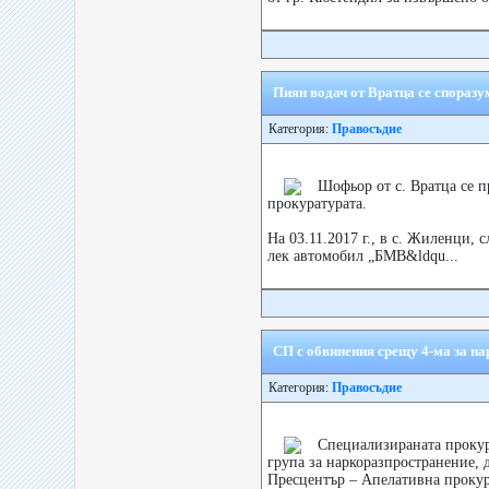
Пиян водач от Вратца се споразу
Категория:
Правосъдие
Шофьор от с. Вратца се п
прокуратурата.
На 03.11.2017 г., в с. Жиленци
лек автомобил „БМВ&ldqu...
СП с обвинения срещу 4-ма за на
Категория:
Правосъдие
Специализираната прокур
група за наркоразпространение, 
Пресцентър – Апелативна прокур