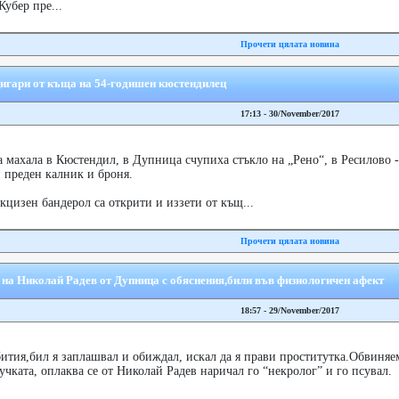
Кубер пре...
Прочети цялата новина
цигари от къща на 54-годишен кюстендилец
17:13 - 30/November/2017
 махала в Кюстендил, в Дупница счупиха стъкло на „Рено“, в Ресилово 
и преден калник и броня.
кцизен бандерол са открити и иззети от къщ...
Прочети цялата новина
 на Николай Радев от Дупница с обяснения,били във физиологичен афект
18:57 - 29/November/2017
бития,бил я заплашвал и обиждал, искал да я прави проститутка.Обвиняе
ката, оплаква се от Николай Радев наричал го “некролог” и го псувал.