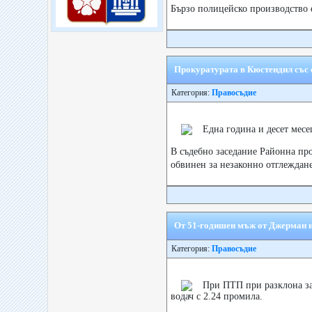
Бързо полицейско производство 
Прокуратурата в Кюстендил със 
Категория:
Правосъдие
Една година и десет месе
В съдебно заседание Районна про
обвинен за незаконно отглеждан
От 51-годишен мъж от Джерман и
Категория:
Правосъдие
При ПТП при разклона за
водач с 2.24 промила.