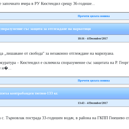
е започнато вчера в РУ Кюстендил срещу 36-годише...
Прочети цялата новина
споразумение със защита за отглеждане на наркотици
18:16 - 4/December/2017
ца „лишаване от свобода“ за незаконно отглеждане на марихуана.
куратура – Кюстендил е сключила споразумение със защитата на Р. Георг
е н�...
Прочети цялата новина
ззеха контрабанден тютюн-133 кг.
13:43 - 4/December/2017
 с. Търновлак пострада 33-годишен водач, в района на ГКПП Гюешево с