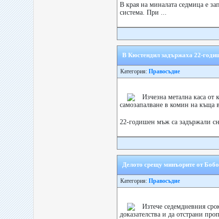
В края на миналата седмица е з
система. При ...
В Кюстендил задържаха 22-годиш
Категория:
Правосъдие
Изчезна метална каса от
самозапалване в комин на къща в
22-годишен мъж са задържали с
Делото срещу минъорите от Бобов
Категория:
Правосъдие
Изтече седемдневния срок
доказателства и да отстрани проп