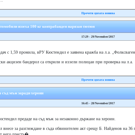
..
Прочети цялата новина
втомобили иззеха 100 кг контрабанден нарязан тютюн
17:29 - 29/November/2017
ач с 1,59 промила, вРУ Кюстендил е заявена кражба на л.а. „Фолксваген
ски акцизен бандерол са открили и иззели полицаи при проверка на л.а.
Прочети цялата новина
а съд мъж заради хероин
16:45 - 28/November/2017
юстендил предаде на съд мъж за незаконно държане на хероин.
 внесе за разглеждане в съда обвинителен акт срещу Б. Найденов на 36
т него престъ�...