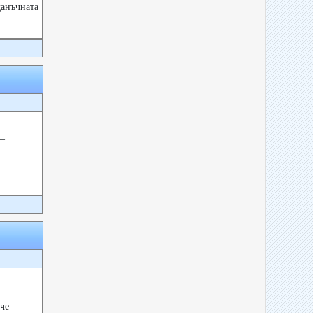
данъчната
–
че