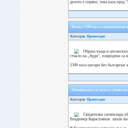
делото е спряно, това каза пред “
Иззеха 2390 къса контрабандни 
Категория:
Правосъдие
Обраха къща в циганската
стъкло на „Ауди“, повредени са 
2390 къса цигари без български а
Обвиняемите по делото-убийство
Категория:
Правосъдие
Свидетелка сатанизира у
Владимир Карастоянов хвали внуч