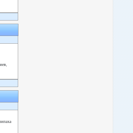
иев,
пипаха