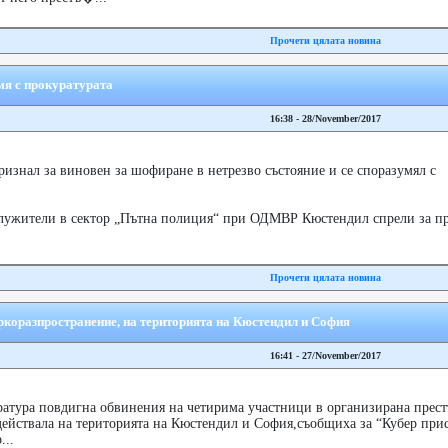
Прочети цялата новина
мя с прокуратурата
16:38 - 28/November/2017
ризнал за виновен за шофиране в нетрезво състояние и се споразумял с
, служители в сектор „Пътна полиция“ при ОДМВР Кюстендил спрели за п
Прочети цялата новина
ркоразпространение, на територията на Кюстендил и София
16:41 - 27/November/2017
атура повдигна обвинения на четирима участници в организирана прес
действала на територията на Кюстендил и София,съобщиха за “Кубер прис
...