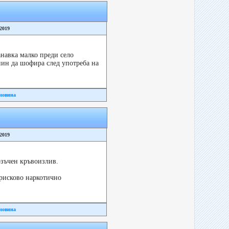
/2019
анавка малко преди село
нин да шофира след употреба на
новина
/2019
озъчен кръвоизлив.
рисково наркотично
новина