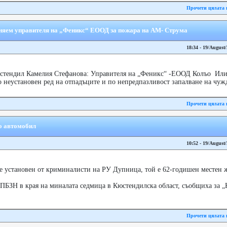
Прочети цялата 
няем управителя на „Феникс“ ЕООД за пожара на АМ- Струма
18:34 - 19/August
стендил Камелия Стефанова: Управителя на „Феникс“ -ЕООД Колъо Илие
 неустановен ред на отпадъците и по непредпазливост запалване на чужд 
Прочети цялата 
о автомобил
10:52 - 19/August
е установен от криминалисти на РУ Дупница, той е 62-годишен местен 
ПБЗН в края на миналата седмица в Кюстендилска област, съобщиха за „К
Прочети цялата 