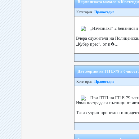
В циганската махала в Кюстенди
Категория:
Правосъдие
„Изчезнаха“ 2 бензинови
Вчера служители на Полицейския
„Кубер прес“, от п�...
Две жертви на ГП Е-79 в близост
Категория:
Правосъдие
При ПТП на ГП Е 79 заги
Няма пострадали пътници от авто
Тази сутрин при пътен инцидент н