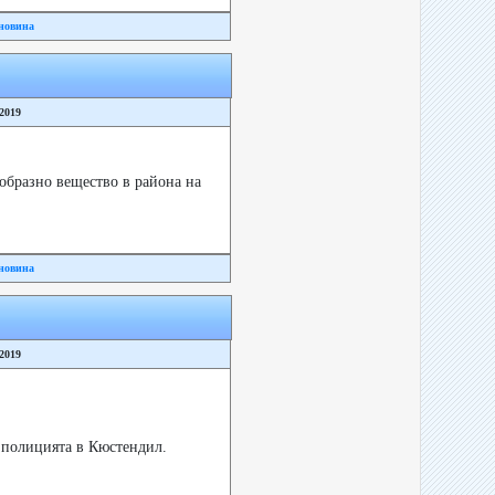
новина
/2019
ообразно вещество в района на
новина
/2019
 полицията в Кюстендил.