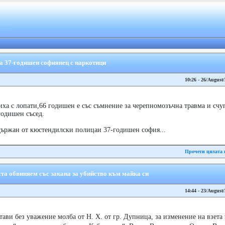
 37-годишен софиянец с наркотици
10:26 - 26/August
ха с лопати,66 годишен е със съмнение за черепномозъчна травма и счу
одишен съсед.
адържан от кюстендилски полицаи 37-годишен софия...
Прочети цялата 
ста обвиняем със закана за убийство към майка си
14:44 - 23/August
ави без уважение молба от Н. Х. от гр. Дупница, за изменение на взета