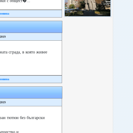
зки с общест�...
новина
/2019
ата сграда, в която живее
новина
/2019
зан тютюн без български
щество и ...