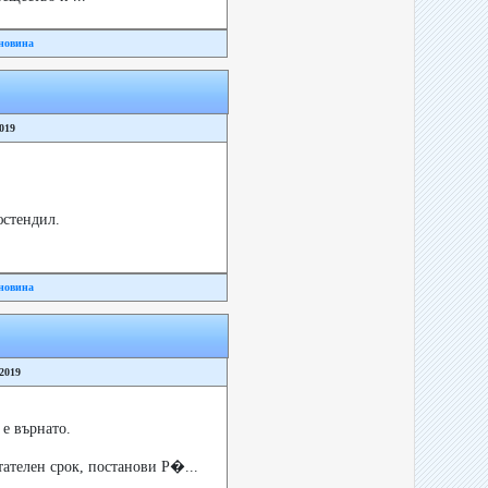
новина
2019
юстендил.
новина
/2019
е върнато.
тателен срок, постанови Р�...