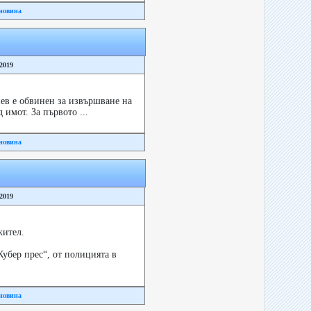
новина
/2019
в е обвинен за извършване на
имот. За първото ...
новина
/2019
жител.
убер прес“, от полицията в
новина