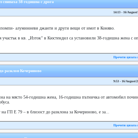
л спипаха 38 годишна с дрога
14:13 - 16/August
 помпи- алуминиеви джанти и други вещи от имот в Коняво.
 участък в кв. „Изток“ в Кюстендил са установили 38-годишна жена с о
Прочети цялата 
 до разклон Кочериново
9:53 - 16/August/
на на място 54-годишна жена, 16-годишна пътничка от автомобил почина
буса.
а ГП Е 79 – в близост до разклона за Кочериново, е за...
Прочети цялата 