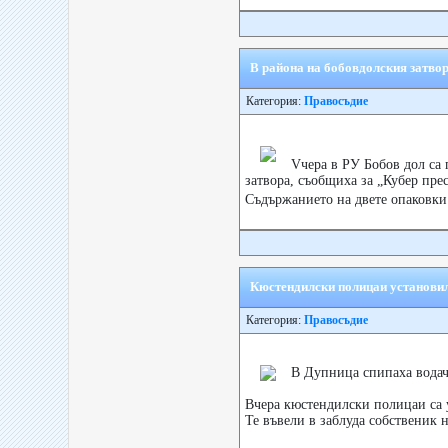
В района на бобовдолския затво
Категория:
Правосъдие
Vчера в РУ Бобов дол са 
затвора, съобщиха за „Кубер пре
Съдържанието на двете опаковки 
Кюстендилски полицаи установили
Категория:
Правосъдие
В Дупница спипаха водач 
Вчера кюстендилски полицаи са 
Те въвели в заблуда собственик н