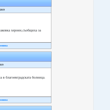
/2019
паковка хероин,съобщиха за
новина
2019
 в благоевградската болница.
новина