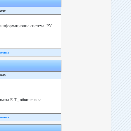
/2019
а информационна система. РУ
новина
/2019
мата Е.Т., обвинена за
новина