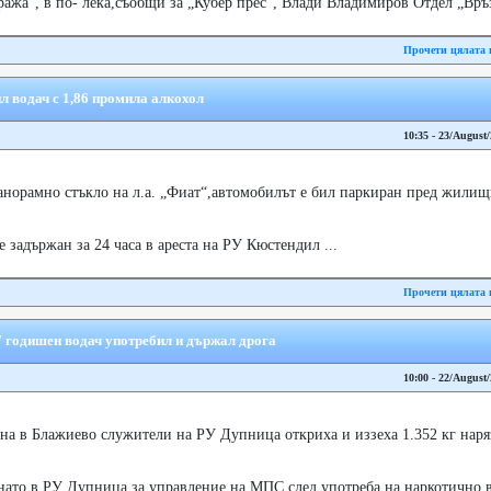
ажа“, в по- лека,съобщи за „Кубер прес“, Влади Владимиров Отдел „Връ
Прочети цялата 
л водач с 1,86 промила алкохол
10:35 - 23/August
норамно стъкло на л.а. „Фиат“,автомобилът е бил паркиран пред жилищн
е задържан за 24 часа в ареста на РУ Кюстендил ...
Прочети цялата 
7 годишен водач употребил и държал дрога
10:00 - 22/August
на в Блажиево служители на РУ Дупница откриха и иззеха 1.352 кг наря
нато в РУ Дупница за управление на МПС след употреба на наркотично ве