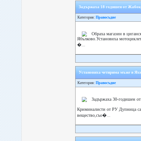
Задържаха 18 годишен от Жабок
Категория:
Правосъдие
Обраха магазин в циганск
Ябълково.Установиха мотоциклет
�...
Установиха четирима мъже в Яхи
Категория:
Правосъдие
Задържаха 30-годишен от
Криминалисти от РУ Дупница са 
вещество,съо�...