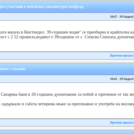
рът участник в побой над таксиметров шофъор
10:47 - 19/August
ата махала в Кюстендил. 39-годишен водач“ се преобърна в крайпътна к
ист с 2.52 промила,водачът е 39годишен от с. Стенско.Спипаха дупнича
Прочети цялата 
ново с кокаин
10:42 - 19/August
 Сапарева баня и 20-годишен дупничанин за побой и причинен от тях м
задържали в събота четирима мъже за притежание и употреба на високо
Прочети цялата 