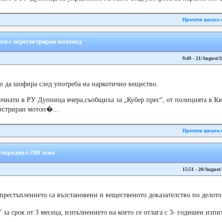
Прочети цялата 
ен с нерегистриран мотопед
9:49 - 21/August/
о да шофира след употреба на наркотично вещество.
очнати в РУ Дупница вчера,съобщиха за „Кубер прес“, от полицията в К
гистриран мотоп�...
Прочети цялата 
откраднал 280 лева
15:51 - 20/August
рестъплението са възстановени и вещественото доказателство по делото 
за срок от 3 месеца, изпълнението на което се отлага с 3- годишен изпи