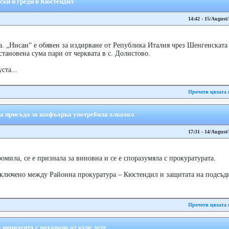
ски и греди в Кюстендил
14:42 - 15/August
а. „Нисан“ е обявен за издирване от Република Италия чрез Шенгенскат
становена сума пари от черквата в с. Долистово.
ста...
Прочети цялата 
на присъда за шофъорка употребила алкохол
17:31 - 14/August
омила, се е признала за виновна и се е споразумяла с прокуратурата.
сключено между Районна прокуратура – Кюстендил и защитата на подсъди
Прочети цялата 
инцидента с нахапано от куче дете