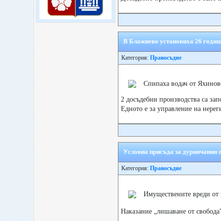
В Блажиево установиха 26 годиш
Категория:
Правосъдие
Спипаха водач от Яхинов
2 досъдебни производства са зап
Едното е за управление на нере
Условна присъда за дуринчанин 
Категория:
Правосъдие
Имуществените вреди от п
Наказание „лишаване от свобода” 