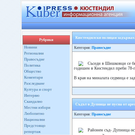
Кюстендилски полицаи задържаха
Рубрики
Новини
Категория:
Правосъдие
Регионални
Правосъдие
Съседи в Шишковци се би
Политика
годишен в Кюстендил преби 78-г
Общество
Коментари
В края на миналата седмица е з
Разследване
Култура и спорт
Интервю
Скандално
Съдът в Дупница не пуснa от аре
Местни избори
Любопитно
Категория:
Правосъдие
Национални
Предстоящо
Районен съд- Дупница ост
репортаж