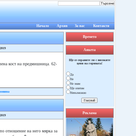
Начало
Архив
За нас
Контакти
Времето
/2019
Анкета
Ще се справите ли с високите
пена кост на предмишница. 62-
цени на горивата!
Да
Не
Не знам
Ще опитам
новина
Невъзможно
Реклама
/2019
 по отношение на него мярка за