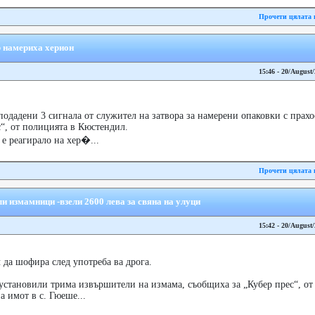
Прочети цялата 
р намериха херион
15:46 - 20/August
подадени 3 сигнала от служител на затвора за намерени опаковки с прах
с“, от полицията в Кюстендил.
е реагирало на хер�...
Прочети цялата 
 измамници -взели 2600 лева за свяна на улуци
15:42 - 20/August
да шофира след употреба ва дрога.
установили трима извършители на измама, съобщиха за „Кубер прес“, от
а имот в с. Гюеше...