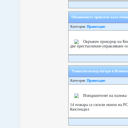
Обвинението привлече като обви
Категория:
Правосъдие
Окръжен прокурор на Кю
две престъпления-управляване по
Умишлен пожар изгоря в Яхинов
Категория:
Правосъдие
Извършителят на палежа 
14 пожара са гасили екипи на РС
Кюстендил.