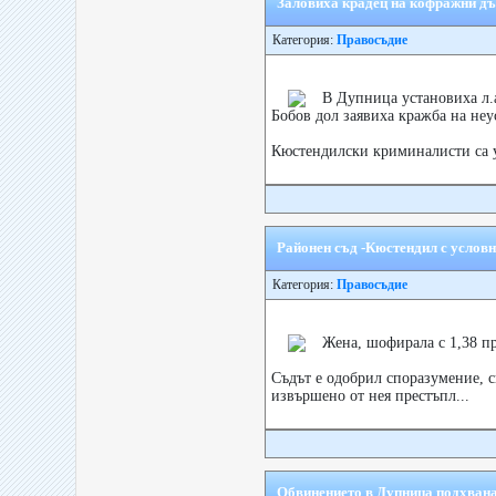
Заловиха крадец на кофражни дъ
Категория:
Правосъдие
В Дупница установиха л.
Бобов дол заявиха кражба на неу
Кюстендилски криминалисти са у
Районен съд -Кюстендил с услов
Категория:
Правосъдие
Жена, шофирала с 1,38 пр
Съдът е одобрил споразумение, 
извършено от нея престъпл...
Обвинението в Дупница подхвана 