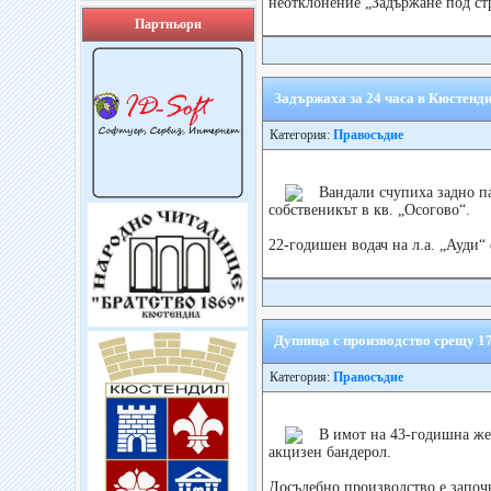
неотклонение „Задържане под стр
Партньори
Задържаха за 24 часа в Кюстенди
Категория:
Правосъдие
Вандaли счупиха задно па
собственикът в кв. „Осогово“.
22-годишен водач на л.а. „Ауди“ 
Дупница с производство срещу 1
Категория:
Правосъдие
В имот на 43-годишна же
акцизен бандерол.
Досъдебно производство е започ