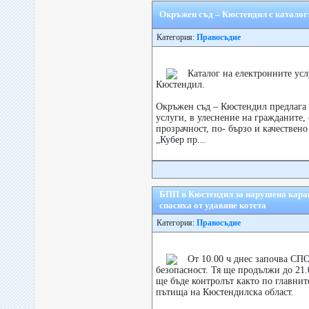
Окръжен съд – Кюстендил с каталог
Категория:
Правосъдие
Каталог на електронните ус
Кюстендил.
Окръжен съд – Кюстендил предлага
услуги, в улеснение на гражданите,
прозрачност, по- бързо и качествен
„Кубер пр...
БПП в Кюстендил за нарушена кара
спасиха от удавяне котета
Категория:
Правосъдие
От 10.00 ч днес започва СП
безопасност. Тя ще продължи до 21.
ще бъде контролът както по главни
пътища на Кюстендилска област.