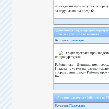
4 досъдебни производства са образ
за нарушаване на предп�...
Дупнишкия съд не одобри споразуме
табели и употреба на алкохол
Категория:
Правосъдие
Съдът прекрати производств
на прокуратурата.
Районен съд – Дупница, под предсе
Гиздова не уважи направено искане 
споразумение между Районна проку
Ки...
15 години затвор за убийството на 
Категория:
Правосъдие