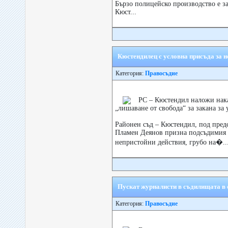
Бързо полицейско производство е з
Кюст...
Кюстендилец с условна присъда за н
Категория:
Правосъдие
РС – Кюстендил наложи нака
„лишаване от свобода“ за закана за 
Районен съд – Кюстендил, под предс
Пламен Деянов призна подсъдимия 
непристойни действия, грубо на�..
Пускат журналисти в съдилищата в
Категория:
Правосъдие