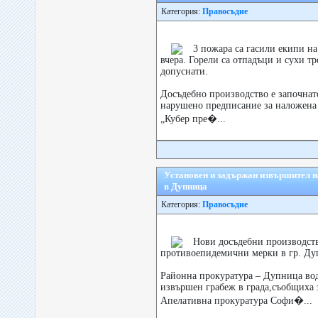
Категория:
Правосъдие
3 пожара са гасили екипи 
вчера. Горели са отпадъци и сухи тр
допуснати.
Досъдебно производство е започнат
нарушено предписание за наложена 
„Кубер пре�...
Установен и задържан извършител н
в Дупница
Категория:
Правосъдие
Нови досъдебни производств
противоепидемични мерки в гр. Ду
Районна прокуратура – Дупница вод
извършен грабеж в града,съобщиха з
Апелативна прокуратура Софи�...