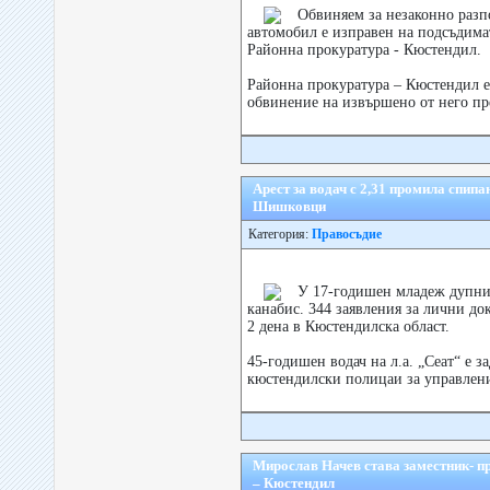
Обвиняем за незаконно разп
автомобил е изправен на подсъдимат
Районна прокуратура - Кюстендил.
Районна прокуратура – Кюстендил е
обвинение на извършено от него пре
Арест за водач с 2,31 промила спип
Шишковци
Категория:
Правосъдие
У 17-годишен младеж дупн
канабис. 344 заявления за лични до
2 дена в Кюстендилска област.
45-годишен водач на л.а. „Сеат“ е з
кюстендилски полицаи за управление
Мирослав Начев става заместник- п
– Кюстендил