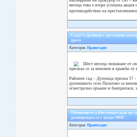
наблюдение на прокурор от ОП – Кю
месеца това е втора успешна акция
противодействие на престъпленията
Съдът в Дупница с две години затво
дрога
Категория:
Правосъдие
Шест месеца лишаване от св
признал се за виновен в кражби от 
Районен съд – Дупница призна 57 
дупнишкото село Палатово за винов
огнестрелно оръжие и боеприпаси, и 
Обвинението в Кюстендил даде на с
,разпореждал се с чуждо МПС
Категория:
Правосъдие