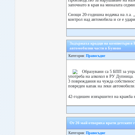
Производство за нарушаване на нал
започнато в края на миналата седми
Снощи 20-годишна водачка на л.а. „
контрол над автомобила и се е удари
Задържаха крадци на компютъри в 
автомобилни части в Буново
Категория:
Правосъдие
Образувани са 5 БПП за упр
употреба на алкохол в РУ Дупница.
3 повреждания на чужда собственост
повреден капак на леки автомобили
42-годишен извършител на кражба 
От 26 май отвориха врати детските
Категория:
Правосъдие