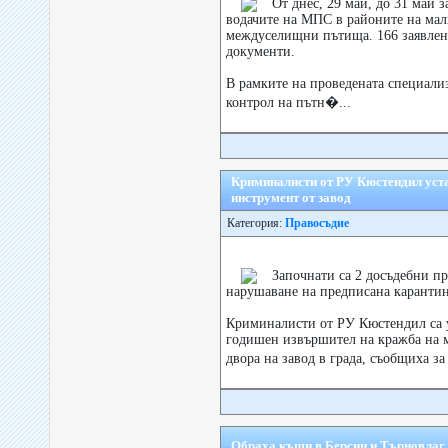
От днес, 29 май, до 31 май 
водачите на МПС в районите на мал
междуселищни пътища. 166 заявлен
документи.
В рамките на проведената специали
контрол на пътн�...
Криминалисти от РУ Кюстендил уст
инструмент от завод
Категория:
Правосъдие
Започнати са 2 досъдебни пр
нарушаване на предписана карантин
Криминалисти от РУ Кюстендил са у
годишен извършител на кражба на 
двора на завод в града, съобщиха за
Обраха къщи в Берсин и Търновлаг