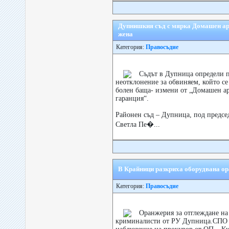
Дупнишкия съд с мярка Домашен ар
жена
Категория:
Правосъдие
Съдът в Дупница определи п
неотклонение за обвиняем, който се
болен баща- измени от „Домашен ар
гаранция“.
Районен съд – Дупница, под председ
Светла Пе�...
В Крайници разкриха оборудвана ор
Категория:
Правосъдие
Oранжерия за отглеждане на
криминалисти от РУ Дупница.СПО 