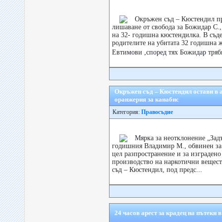
Окръжен съд – Кюстендил п
лишаване от свобода за Божидар С.
на 32- годишна кюстендилка. В съде
родителите на убитата 32 годишна 
Евтимови ,според тях Божидар тряб
Окръжен съд – Кюстендил остави в 
оранжерия за канабис
Категория:
Правосъдие
Мярка за неотклонение „Задъ
годишния Владимир М., обвинен за 
цел разпространение и за изградено
производство на наркотични вещес
съд – Кюстендил, под предс...
24 часов арест за крадец на пътеки 