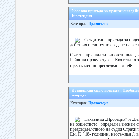
Условна присъда за хулигански дейс
Кюстендил
Категория:
Правосъдие
Осъдителна присъда за подс
действия и системно следене на жен
Съдът е признал за виновен подсъд
Районна прокуратура – Кюстендил з
престъпления-преследване и п�...
Дупнишкия съд с присъда „Пробация
повреда
Категория:
Правосъдие
Наказания „Пробация“ и „Бе
на обществото“ определи Районен с
председателството на съдия Страхи
Ем. Г. / 18- годишен, неосъждан /, 