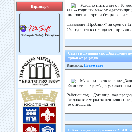
Условно наказание от 10 ме
Партньори
за 67- годишен мъж от Драговищиц
пистолет и патрони без разрешител
Наказание „Пробация“ за срок от 12
29- годишен кюстендилец, причини
Съдът в Дупница със „Задържане по
трион от рецидив
Категория:
Правосъдие
Мярка за неотклонение „Зад
обвиняем за кражба, в условията на
Районен съд – Дупница, под предсе
Гиздова взе мярка за неотклонение 
по отношени...
В Кюстендил са образувани 2 БПП з