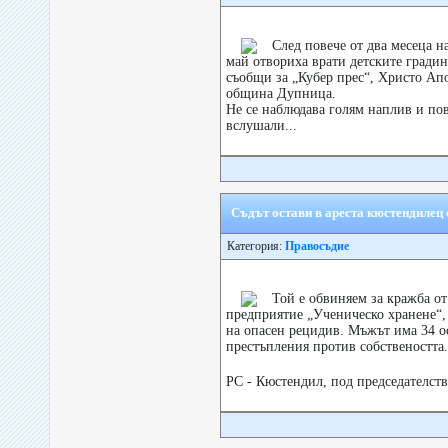
След повече от два месеца на
май отвориха врати детските гради
съобщи за „Кубер прес“, Христо Ап
община Дупница.
Не се наблюдава голям наплив и пов
вслушали...
Съдът остави в арестa кюстендилец 
Категория:
Правосъдие
Той е обвиняем за кражба о
предприятие „Ученическо хранене“,
на опасен рецидив. Мъжът има 34 о
престъпления против собствеността.
РС - Кюстендил, под председателств