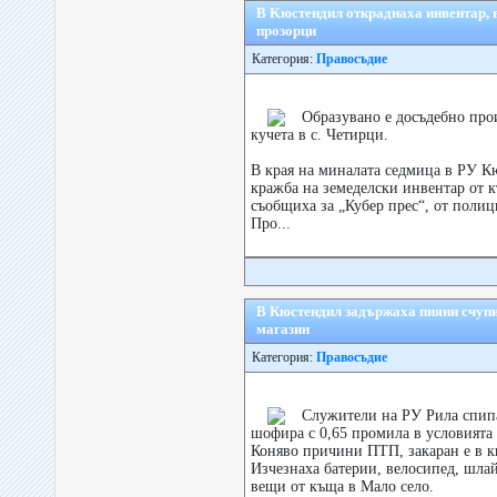
В Kюстендил откраднаха инвентар,
прозорци
Категория:
Правосъдие
Образувано е досъдебно про
кучета в с. Четирци.
В края на миналата седмица в РУ К
кражба на земеделски инвентар от к
съобщиха за „Кубер прес“, от полиц
Про...
В Кюстендил задържаха пияни счупи
магазин
Категория:
Правосъдие
Служители на РУ Рила спипа
шофира с 0,65 промила в условият
Коняво причини ПТП, закаран е в к
Изчезнаха батерии, велосипед, шл
вещи от къща в Мало село.