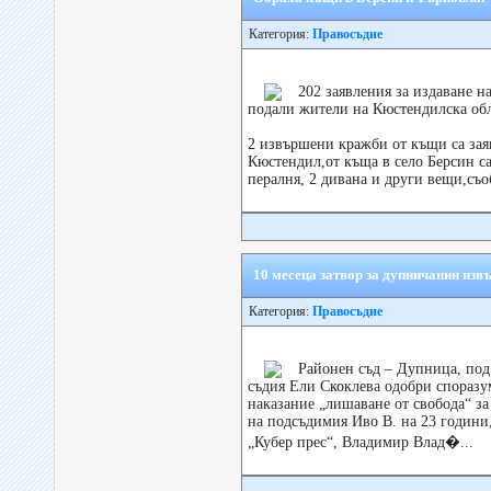
Категория:
Правосъдие
202 заявления за издаване н
подали жители на Кюстендилска обл
2 извършени кражби от къщи са зая
Кюстендил,от къща в село Берсин с
пералня, 2 дивана и други вещи,съо
10 месеца затвор за дупничанин из
Категория:
Правосъдие
Районен съд – Дупница, под
съдия Ели Скоклева одобри спораз
наказание „лишаване от свобода“ за
на подсъдимия Иво В. на 23 години
„Кубер прес“, Владимир Влад�...