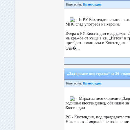
Категория:
Правосъдие
В РУ Кюстендил е започнато
МПС след употреба на хероин.
Вчера в РУ Кюстендил е задържан 
на кражба от къща в кв. „Изток“ в 
прес“, от полицията в Кюстендил.
Отк�...
„Задържане под стража“ за 26- год
Категория:
Правосъдие
Мярка за неотклонение „Задъ
годишен кюстендилец, обвиняем за 
Кюстендил.
РС - Кюстендил, под председателст
Николов взе мярка за неотклонение 