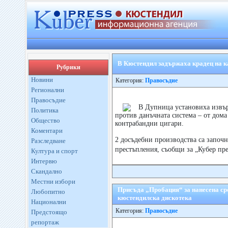
В Кюстендил задържаха крадец на ка
Рубрики
Новини
Категория:
Правосъдие
Регионални
Правосъдие
В Дупница установиха извъ
Политика
против данъчната система – от дома
Общество
контрабандни цигари.
Коментари
2 досъдебни производства са започ
Разследване
престъпления, съобщи за „Кубер пре
Култура и спорт
Интервю
Скандално
Местни избори
Присъда „Пробация“ за нанесена сре
Любопитно
кюстендилска дискотека
Национални
Категория:
Правосъдие
Предстоящо
репортаж