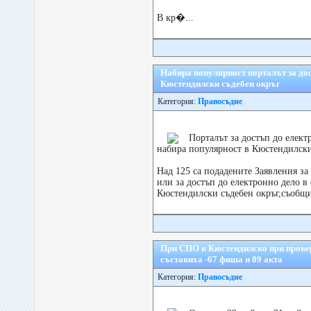
В кр�...
Набира популярност порталът за дос
Кюстендилски съдебен окръг
Категория:
Правосъдие
Порталът за достъп до елект
набира популярност в Кюстендилски
Над 125 са подадените Заявления за
или за достъп до електронно дело в
Кюстендилски съдебен окръг,съобщи
При СПО в Кюстендилско при прове
съставиха -67 фиша и 89 акта
Категория:
Правосъдие