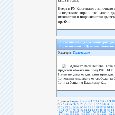
къща в града.
Вчера в РУ Кюстендил е започнато 
за нерегламентирано изсичане от д
иглолистни и широколистни дървета
пре�...
Апелативния съд с условни присъди
Карастоянови от Дупница обвинени 
Категория:
Правосъдие
Адвокат Вася Пешева: Това 
предстой обжалване пред ВКС.КОС 
Начев им даде осъдителни присъди:
15 години лишаване от свобода, за 
13 и за баща им Владимир К...
Страници:
[първа]
[<<<<<]
1
2
3
4
5
6
7
8
9
10
22
23
24
25
26
27
28
29
30
31
32
33
34
35
36
48
49
50
51
52
53
54
55
56
57
58
59
60
61
62
74
75
76
77
78
79
80
81
82
83
84
85
86
87
88
100
101
102
103
104
105
106
107
108
109
1