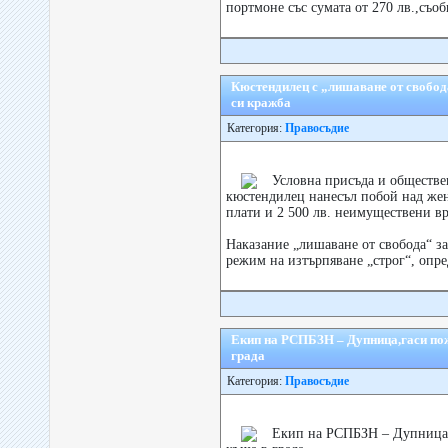
портмоне със сумата от 270 лв.,съо
Кюстендилец с „лишаване от свобода
си кражба
Категория:
Правосъдие
Условна присъда и обществе
кюстендилец нанесъл побой над жена
плати и 2 500 лв. неимуществени вр
Наказание „лишаване от свобода“ за 
режим на изтърпяване „строг“, опред
Екип на РСПБЗН – Дупница,гаси пож
града
Категория:
Правосъдие
Екип на РСПБЗН – Дупница,