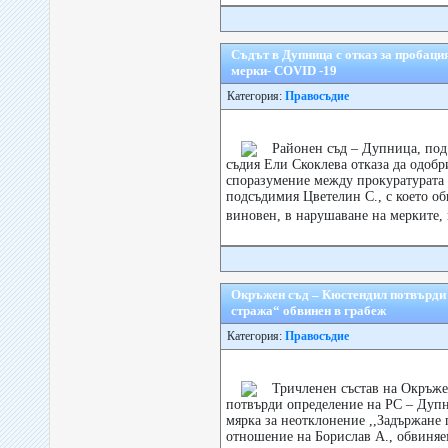
Съдът в Дупница с отказ за пробац
мерки- COVID -19
Категория:
Правосъдие
Районен съд – Дупница, под
съдия Ели Скоклева отказа да одобр
споразумение между прокуратурата 
подсъдимия Цветелин С., с което об
виновен, в нарушаване на мерките, 
Окръжен съд – Кюстендил потвърди
стража“ обвинен в грабеж
Категория:
Правосъдие
Тричленен състав на Окръже
потвърди определение на РС – Дупни
мярка за неотклонение ,,Задържане 
отношение на Борислав А., обвиняе