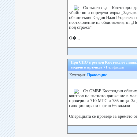
Окръжен съд – Кюстендил дад
убийство и определи мярка „Задърж
обвиняемия. Съдия Надя Георгиева 
неотклонение на обвиняемия, от „П
под стража“.
О�...
При СПО в регион Кюстендил спипа
водачи и връчиха 71 ел.фиша
Категория:
Правосъдие
От ОМВР Кюстендил обявиха
контрол на пътното движение в мал
проверили 710 МПС и 786 лица. За 
санкционирани с фиш 66 водачи.
Операцията се проведе за времето от