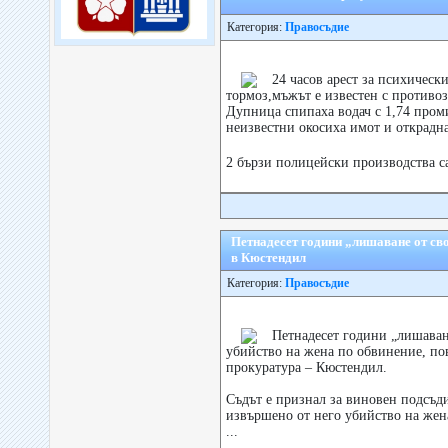
Категория:
Правосъдие
24 часов арест за психическ
тормоз,мъжът е известен с противо
Дупница спипаха водач с 1,74 пром
неизвестни окосиха имот и открадна
2 бързи полицейски производства с
Петнадесет години „лишаване от сво
в Кюстендил
Категория:
Правосъдие
Петнадесет години „лишаван
убийство на жена по обвинение, п
прокуратура – Кюстендил.
Съдът е признал за виновен подсъд
извършено от него убийство на жена
...