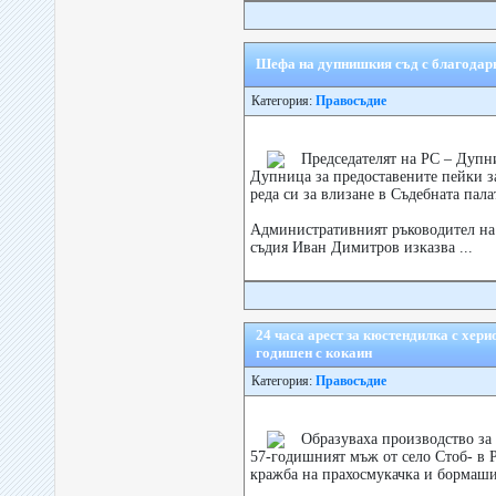
Шефа на дупнишкия съд с благодарн
Категория:
Правосъдие
Председателят на РС – Дуп
Дупница за предоставените пейки з
реда си за влизане в Съдебната пала
Административният ръководител на
съдия Иван Димитров изказва ...
24 часа арест за кюстендилка с хери
годишен с кокаин
Категория:
Правосъдие
Образуваха производство за
57-годишният мъж от село Стоб- в Р
кражба на прахосмукачка и бормаши