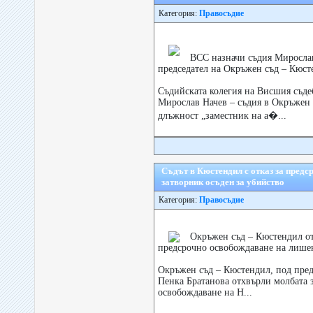
Категория:
Правосъдие
ВСС назначи съдия Мирослав
председател на Окръжен съд – Кюст
Съдийската колегия на Висшия съде
Мирослав Начев – съдия в Окръжен 
длъжност „заместник на а�...
Съдът в Кюстендил с отказ за предс
затворник осъден за убийство
Категория:
Правосъдие
Окръжен съд – Кюстендил от
предсрочно освобождаване на лишен
Окръжен съд – Кюстендил, под пред
Пенка Братанова отхвърли молбата 
освобождаване на Н...