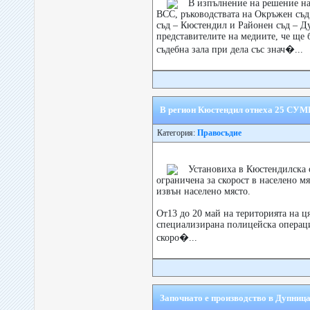
В изпълнение на решение на
ВСС, ръководствата на Окръжен съд
съд – Кюстендил и Районен съд – 
представителите на медиите, че ще 
съдебна зала при дела със знач�...
В регион Кюстендил отнеха 25 СУМП
Категория:
Правосъдие
Установиха в Кюстендилска 
ограничена за скорост в населено м
извън населено място.
От13 до 20 май на територията на ця
специализирана полицейска операци
скоро�...
Започнато е производство в Дупниц