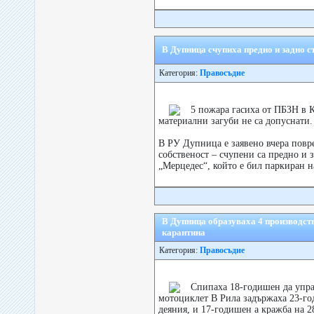
В Дупница счупиха предно и задно 
Категория:
Правосъдие
5 пожара гасиха от ПБЗН в 
материални загуби не са допуснати.
В РУ Дупница е заявено вчера повр
собственост – счупени са предно и з
„Мерцедес“, който е бил паркиран на
В Дупница образуваха 4 производст
карантина
Категория:
Правосъдие
Спипаха 18-годишен да упра
мотоциклет В Рила задържаха 23-г
деяния, и 17-годишен а кражба на 28