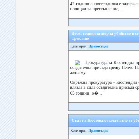
42-годишна кюстендилка е задържан
полицаи за престъпление, ...
Десет години затвор за убийство в с
Трекляно
Категория:
Правосъдие
Прокуратурата-Кюстендил п
осъдителна присъда срещу Ненчо На
жена му.
Окръжна прокуратура – Кюстендил 
влязла в сила осъдителна присъда 
65 години, о�...
Съдът в Кюстендил гледа дело за уб
Категория:
Правосъдие