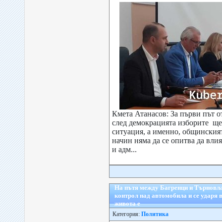
Кмета Атанасов: За първи път о
след демокрацията изборите ще
ситуация, а именно, общинския
начин няма да се опитва да влия
и адм...
На пътя между Багренци и Търновла
контрол над автомобила и се ударя в
живота е
Категория:
Политика