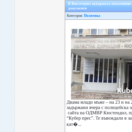
В Кюстендил задържаха измамници-
документи
Категория:
Политика
Двама млади мъже – на 23 и на 2
задържани вчера с полицейска з
сайта на ОДМВР Кюстендил, пр
“Кубер прес”. Те въвеждали в з
кат�...