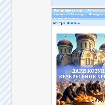
Енориашите към храм „Св. велико
Солунски“- Кюстендил с Великденск
козунаци и храни
Категория:
Политика