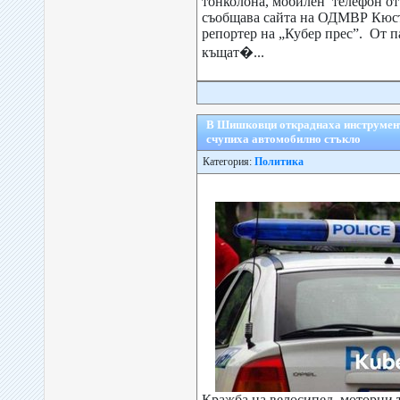
тонколона, мобилен телефон от 
съобщава сайта на ОДМВР Кюст
репортер на „Кубер прес”. От 
къщат�...
В Шишковци откраднаха инструмент
счупиха автомобилно стъкло
Категория:
Политика
Кражба на велосипед, моторни 