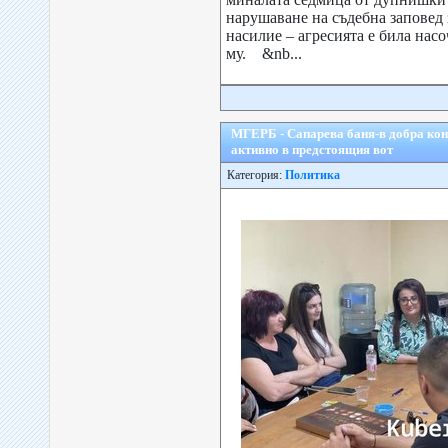
нарушаване на съдебна заповед
насилие – агресията е била нас
му. &nb...
MГЕРБ - Сапарева баня-в добра кон
активно в предстоящия вот
Категория:
Политика