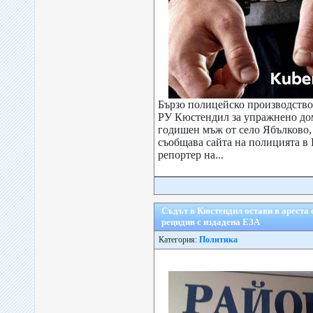
Бързо полицейско производство 
РУ Кюстендил за упражнено до
годишен мъж от село Ябълково
съобщава сайта на полицията в
репортер на...
Съдът в Кюстендил остави в ареста 
рецидив с издадена ЕЗА
Категория:
Политика