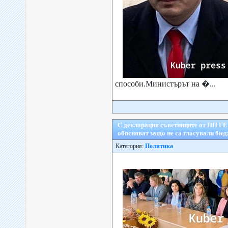
способи.Министърът на �...
С декларация съветниците от ПП ГЕ
обясняват защо не са гласували бю
Категория:
Политика