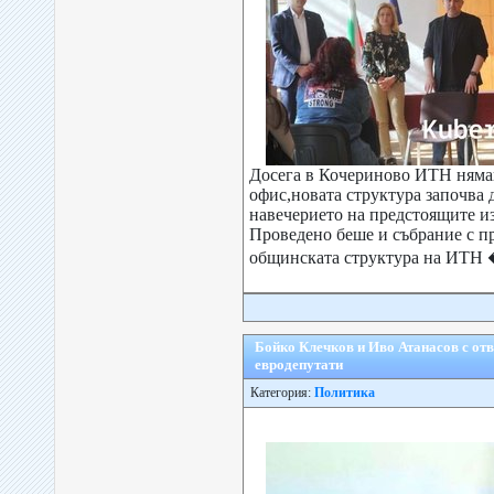
Досега в Кочериново ИТН няма
офис,новата структура започва 
навечерието на предстоящите из
Проведено беше и събрание с п
общинската структура на ИТН �
Бойко Клечков и Иво Атанасов с отв
евродепутати
Категория:
Политика