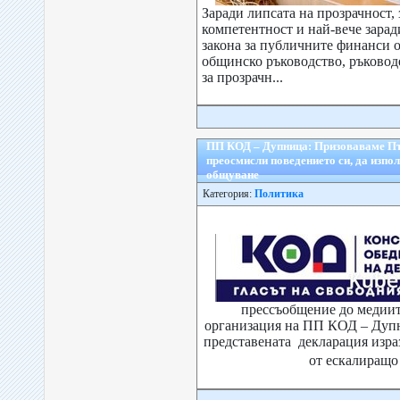
Заради липсата на прозрачност, 
компетентност и най-вече зара
закона за публичните финанси о
общинско ръководство, ръковод
за прозрачн...
ПП КОД – Дупница: Призоваваме П
преосмисли поведението си, да изпол
общуване
Категория:
Политика
прессъобщение до медиит
организация на ПП КОД – Дуп
представената декларация изра
от ескалиращо