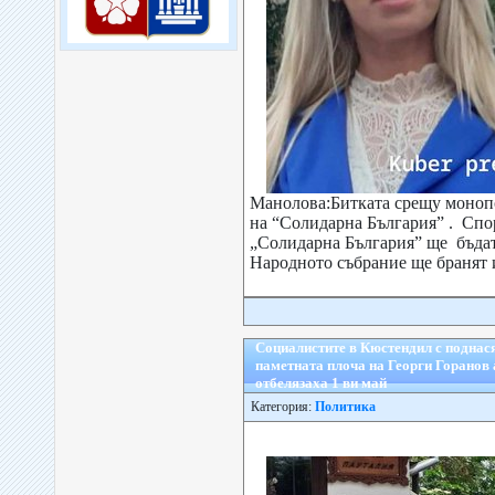
Манолова:Битката срещу монопо
на “Солидарна България” . Спо
„Солидарна България” ще бъдат 
Народното събрание ще бранят и
Социалистите в Кюстендил с поднася
паметната плоча на Георги Горанов 
отбелязаха 1 ви май
Категория:
Политика