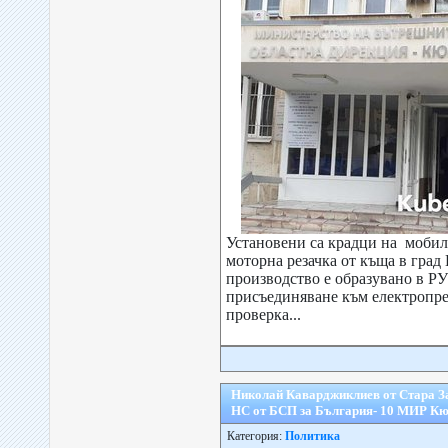
Установени са крадци на мобил
моторна резачка от къща в гра
производство е образувано в РУ
присъединяване към електропре
проверка...
Николай Каварджиклиев от Стара Заг
НС от БСП за България- 10 МИР Кю
Категория:
Политика