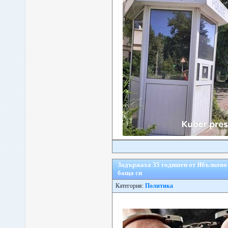
Задържаха 35 годишен от Ябълково 
баща си
Категория:
Политика