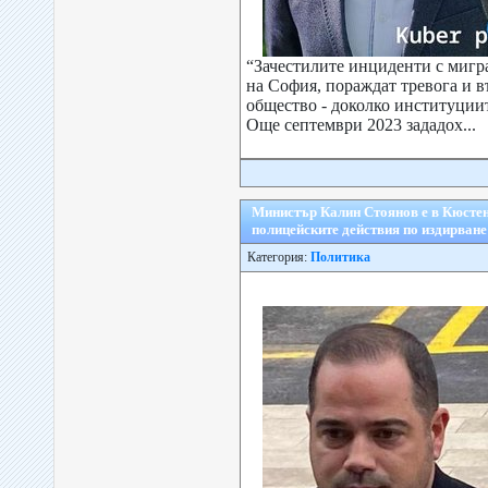
“Зачестилите инциденти с мигра
на София, пораждат тревога и в
общество - доколко институциит
Още септември 2023 зададох...
Министър Калин Стоянов е в Кюстенд
полицейските действия по издирван
Категория:
Политика