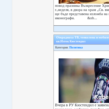
повод празника Възкресение Хрис
г.,неделя, в двора на храм „Св. 
ще бъде представена изложба на
иконографи. &nb...
Откраднаха ТВ, тонколона и мобиле
кв.Изток Кюстендил
Категория:
Политика
Вчера в РУ Кюстендил е заявена