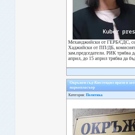
Механджийски от ГЕРБ/СДС, с
Хаджийски от ПП/ДБ, комисият
зам.председатели. РИК трябва д
април, до 15 април трябва да бъд
Окръжен съд-Кюстендил прати в затв
наркопласъор
Категория:
Политика