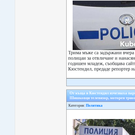
Трима мъже са задържани вчера
полицаи за отвличане и нанасян
годишен младеж, съобщава сай
Кюстендил, предаде репортер на
От къща в Кюстендил изчезнаха пари
Шишковци телевизор, моторен трион
Категория:
Политика