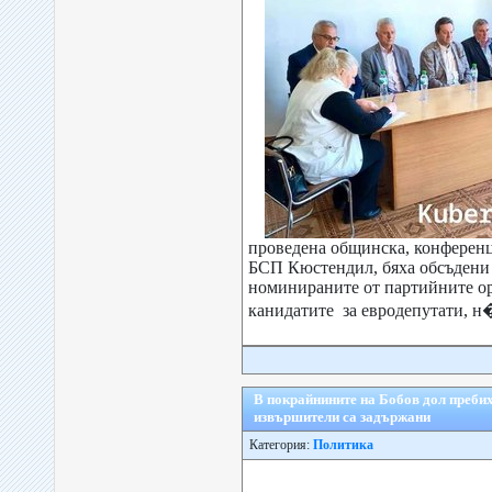
проведена общинска, конференц
БСП Кюстендил, бяха обсъдени
номинираните от партийните о
канидатите за евродепутати, н�
В покрайнините на Бобов дол преби
извършители са задържани
Категория:
Политика