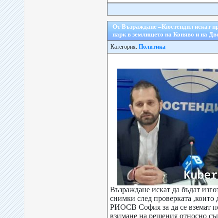
От Възраждане –Кюстендил искат п
парк в землището на Коняво и на Д
Категория:
Политика
Възраждане искат да бъдат изг
снимки след проверката ,които 
РИОСВ София за да се вземат 
взимане на решения относно съг