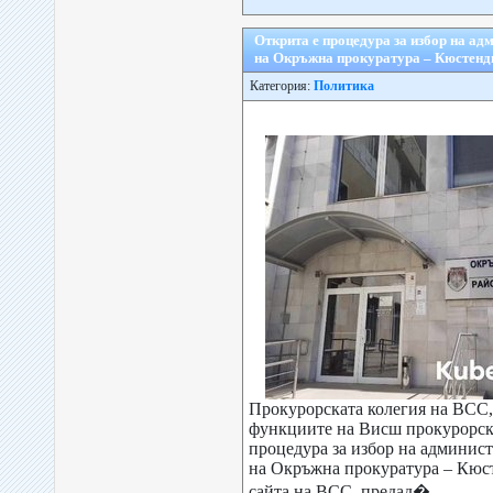
Открита е процедура за избор на а
на Окръжна прокуратура – Кюстенд
Категория:
Политика
Прокурорската колегия на ВСС,
функциите на Висш прокурорски
процедура за избор на админис
на Окръжна прокуратура – Кюс
сайта на ВСС, предад�...