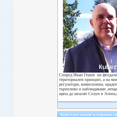
Според Иван Гешев ни феодализ
териториален принцип, а на ми
регулатори, комисионни, краде
търпеливо и наблюдаваме ,неща 
щяха да запалят Солун и Атина,ц
Води се разследване за отправена за