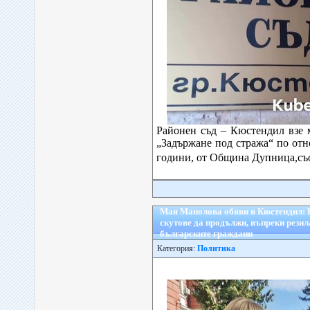
Районен съд – Кюстендил взе 
„Задържане под стража“ по отн
години, от Община Дупница,съо
Мая Манолова обяви в Кюстендил: Н
скутове да продължи, въпреки резил
българските граждани
Категория:
Политика