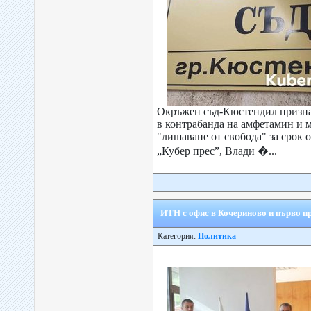
Окръжен съд-Кюстендил призна
в контрабанда на амфетамин и 
"лишаване от свобода" за срок о
„Кубер прес”, Влади �...
ИТН с офис в Кочериново и първо п
Категория:
Политика