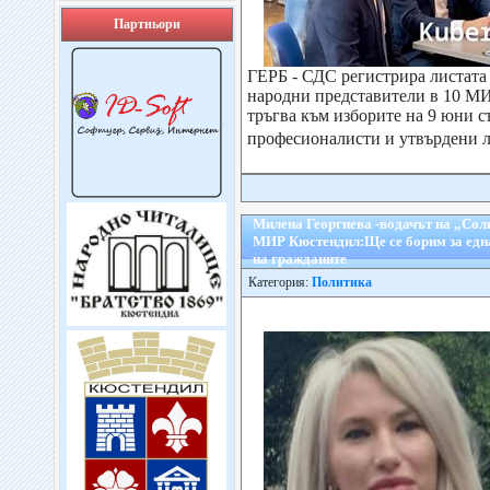
Партньори
ГЕРБ - СДС регистрира листата 
народни представители в 10 М
тръгва към изборите на 9 юни с
професионалисти и утвърдени л
Милена Георгиева -водачът на „Сол
МИР Кюстендил:Ще се борим за едн
на гражданите
Категория:
Политика