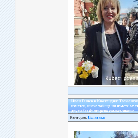
Иван Гешев в Кюстендил: Този антие
изметен, иначе той ще ни измете от с
други без българско самосъзнание
Категория:
Политика