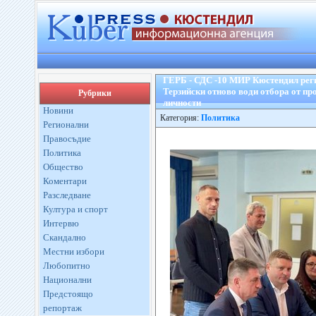
ГЕРБ - СДС -10 МИР Кюстендил реги
Терзийски отново води отбора от пр
Рубрики
личности
Новини
Категория:
Политика
Регионални
Правосъдие
Политика
Общество
Коментари
Разследване
Култура и спорт
Интервю
Скандално
Местни избори
Любопитно
Национални
Предстоящо
репортаж