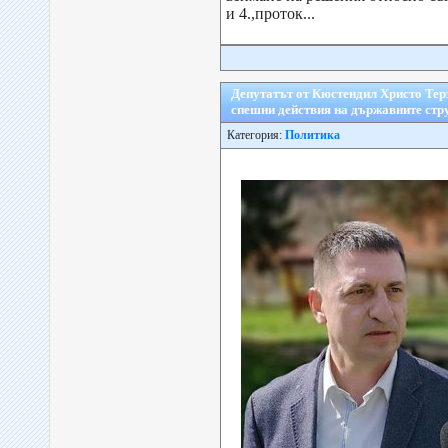
и 4.,проток...
Депутатът от Кюстендил Христо Тер
спешни действия на държавните стр
Категория:
Политика