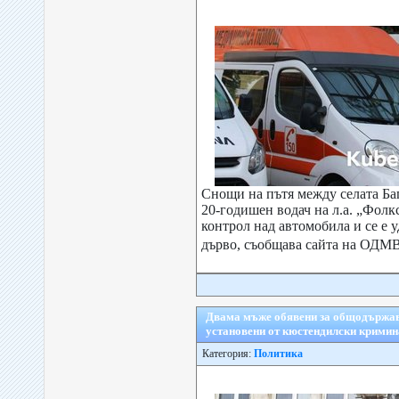
Снощи на пътя между селата Ба
20-годишен водач на л.а. „Фолк
контрол над автомобила и се е 
дърво, съобщава сайта на ОДМ
Двама мъже обявени за общодържав
установени от кюстендилски кримин
Категория:
Политика