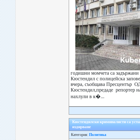
годишни момчета са задържани 
Кюстендил с полицейска запове
вчера, съобщава Пресцентър
Кюстендил,предаде репортер на
нахлули в к�...
Кюстендилски криминалисти са устан
издирване
Категория:
Политика