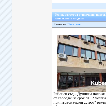
Година затвор за дупничанин нанесъ
жена и двете им деца
Категория:
Политика
Районен съд – Дупница наложи
от свобода“ за срок от 12 месеца
при първоначален „строг“ режи