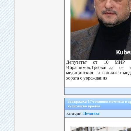
Депутатът от 10 МИР
Ибрашимов:Трябва/ да се 
медицинския и социален мод
хората с увреждания
Задържаха 17-годишни момчета в ар
хулиганска проява
Категория:
Политика