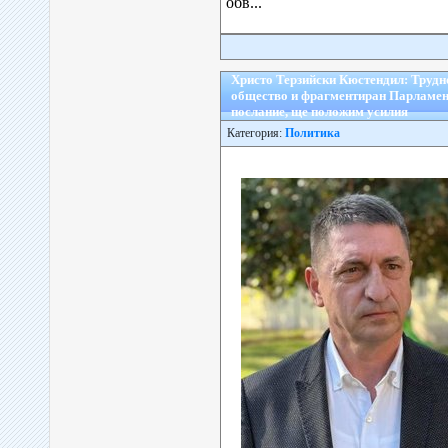
обв...
Христо Терзийски Кюстендил: Трудн
общество и фрагментиран Парламен
послание, ще положим усилия
Категория:
Политика