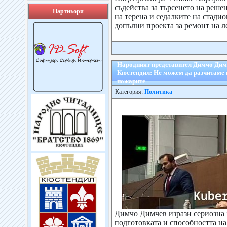
съдейства за търсенето на реше
Партньори
на терена и седалките на стади
допълни проекта за ремонт на ле
Народният представител Димчо Дим
Кюстендил: Не можем да разчитаме 
пожарите
Категория:
Политика
Димчо Димчев изрази сериозна 
подготовката и способността на