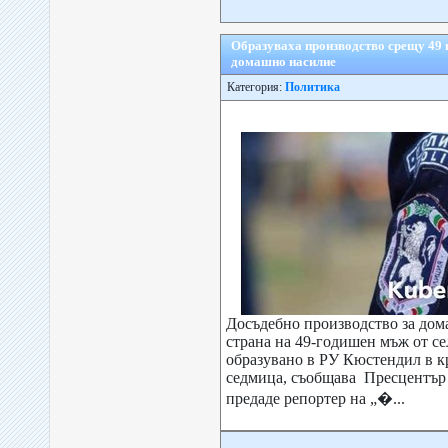
Образуваха производство срещу 49 
домашно насилие
Категория:
Политика
Досъдебно производство за дом
страна на 49-годишен мъж от с
образувано в РУ Кюстендил в к
седмица, съобщава Пресцентъ
предаде репортер на „�...