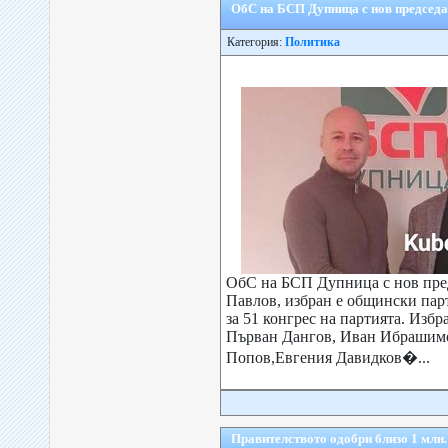
ОбС на БСП Дупница с нов председ
Категория:
Политика
ОбС на БСП Дупница с нов пре
Павлов, избран е общински парт
за 51 конгрес на партията. Избр
Първан Дангов, Иван Ибрашим
Попов,Евгения Давидков�...
Правителството одобри близо 1 млн. 