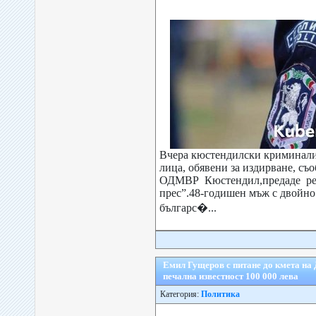
Вчера кюстендилски криминали
лица, обявени за издирване, с
ОДМВР Кюстендил,предаде реп
прес”.48-годишен мъж с двойно
българс�...
Емил Гущеров с питане до кмета на 
печална известност 100 000 лева
Категория:
Политика