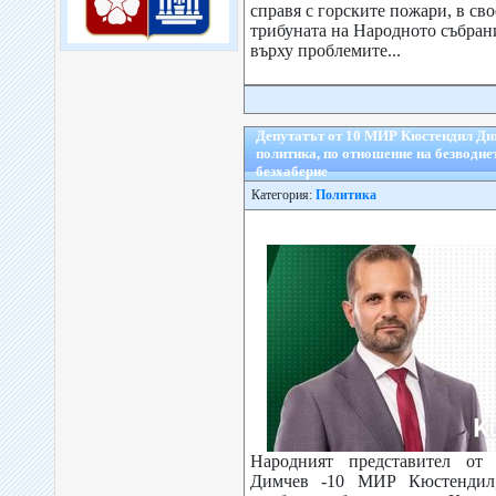
справя с горските пожари, в сво
трибуната на Народното събран
върху проблемите...
Депутатът от 10 МИР Кюстендил Д
политика, по отношение на безводие
безхаберие
Категория:
Политика
Народният представител от
Димчев -10 МИР Кюстендил,