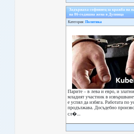
Задържаха софиянец за кражба на па
на 86-годишна жена в Дупница
Категория:
Политика
Парите – в лева и евро, и златни
младият участник в извършване
е успял да избяга. Работата по 
продължава. Досъдебно произво
сл�...