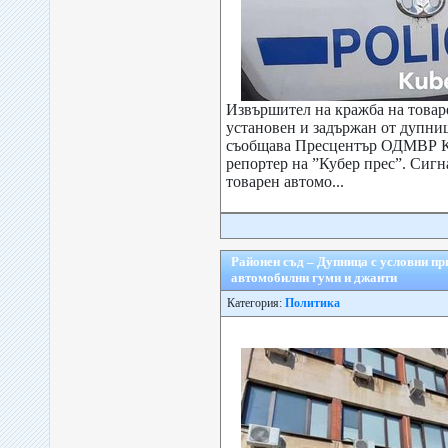
Извършител на кражба на товар
установен и задържан от дупни
съобщава Пресцентър ОДМВР К
репортер на ”Кубер прес”. Сигн
товарен автомо...
Районен съд – Дупница с условни пр
автомобилни гуми и джанти
Категория:
Политика