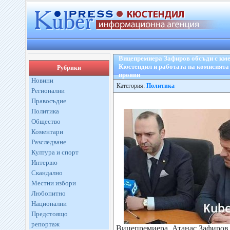
Вицепремиера Зафиров обсъди с кме
Кюстендил и работата на комисията
Рубрики
прояви
Новини
Категория:
Политика
Регионални
Правосъдие
Политика
Общество
Коментари
Разследване
Култура и спорт
Интервю
Скандално
Местни избори
Любопитно
Национални
Предстоящо
репортаж
Вицепремиера Атанас Зафиров