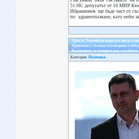
51 НС депутатът от 10 МИР К
Ибрашимов ще бъде част от съ
по здравеопазване, като нейн за
Христо Терзийски народен представ
Приемам с голяма отговорност избо
Комисията за контрол над службите 
Категория:
Политика