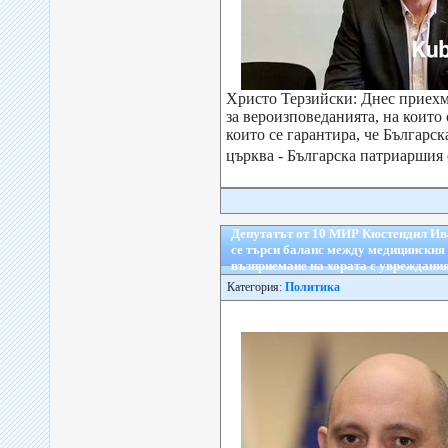
Христо Терзийски: Днес приехм
за вероизповеданията, на които
които се гарантира, че Българс
църква - Българска патриаршия 
Депутатът от 10 МИР Кюстендил И
се търси баланс между медицинския 
възприемане на хората с увреждани
Категория:
Политика