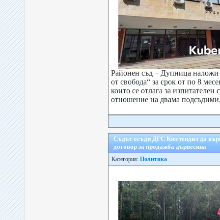
Районен съд – Дупница наложи
от свобода“ за срок от по 8 мес
които се отлага за изпитателен 
отношение на двама подсъдими, 
Съдът осъди ДГС Кюстендил да върне
договор за продажба дървесина
Категория:
Политика