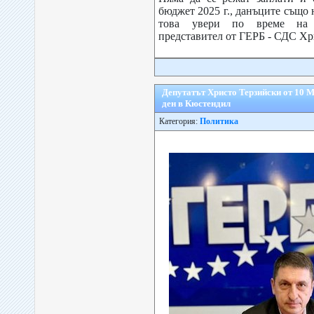
бюджет 2025 г., данъците също 
това увери по време на 
представител от ГЕРБ - СДС Хри
Депутатът Христо Терзийски от 10 
ден в Кюстендил
Категория:
Политика