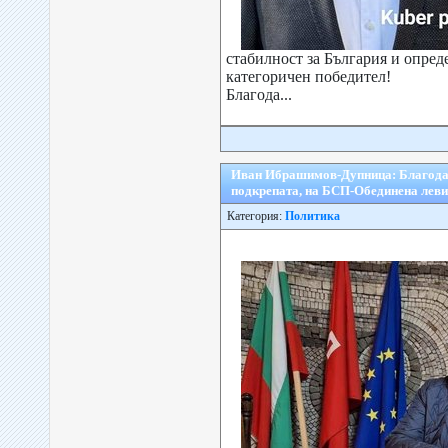
стабилност за България и опре
категоричен победител!
Благода...
Иван Ибрашимов-Дупница: Благодар
подкрепата, на БСП-Обединена лев
Категория:
Политика