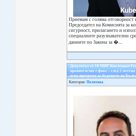
Приемам с голяма отговорност 
Председател на Комисията за ко
сигурност, прилагането и изпол
специалните разузнавателни сре
данните по Закона за �...
Депутатът от 10 МИР Кюстендил-Ге
правителство е факт – след 2 месеца 
ясна програма за бъдещето на Бълг
Категория:
Политика