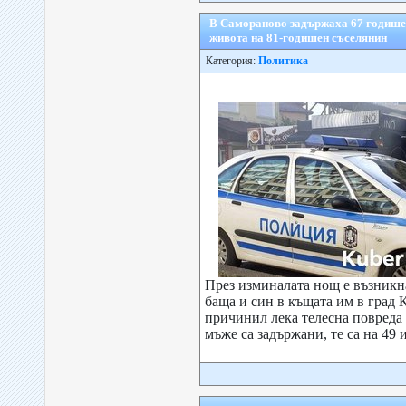
В Самораново задържаха 67 годише
живота на 81-годишен съселянин
Категория:
Политика
През изминалата нощ е възник
баща и син в къщата им в град 
причинил лека телесна повреда 
мъже са задържани, те са на 49