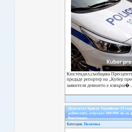
Кюстендил,съобщава Пресцен
предаде репортер на „Кубер пре
заявителя деянието е извърш�..
Депутатът Христо Терзийски: 25 год
дейностите, отпускат 300 000 лв. за
Кюстендил
Категория:
Политика