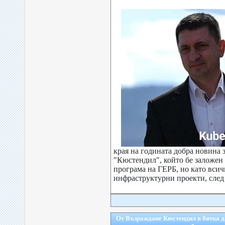
края на годината добра новина 
"Кюстендил", който бе заложен
програма на ГЕРБ, но като вси
инфраструктурни проекти, след 
От Възраждане Кюстендил в битка д