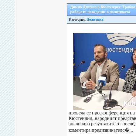
Димчо Димчев в Кюстендил: Трябва 
робското поведение в политиката
Категория:
Политика
провела се пресконференция на
Кюстендил, народният предста
анализира резултатите от после
коментира предизвикателс�...