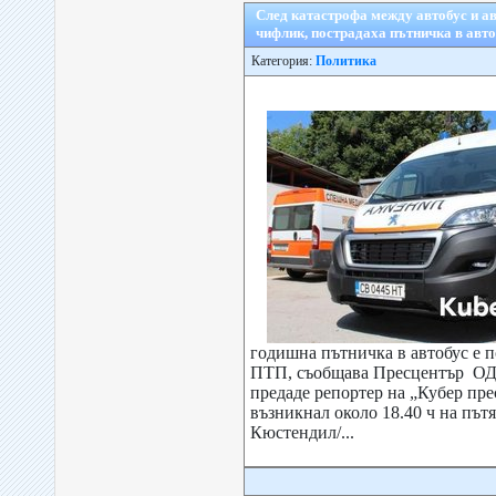
След катастрофа между автобус и а
чифлик, пострадаха пътничка в авто
Категория:
Политика
годишна пътничка в автобус е 
ПТП, съобщава Пресцентър О
предаде репортер на „Кубер пре
възникнал около 18.40 ч на пътя
Кюстендил/...