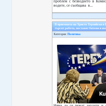
проблем с безводието в Комис
водите, се съобщава в...
В приемната на Христо Терзийски в
търсят работа, поставят битови и и
Категория:
Политика
Няма да се режат заплати и