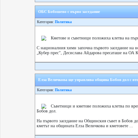
ОБС Бобошево с първо заседание
Категория:
Политика
Кметове и съветници положиха клетва на пър
С националния химн започна първото заседание на 
„Кубер прес“, Десислава Айдарова пресаташе на ОА К
Елза Величкова ще управлява община Бобов дол с вт
Категория:
Политика
Съветници и кметове положиха клетва по вре
Бобов дол.
На първото заседание на Общинския съвет в Бобов д
кметът на общината Елза Величкова и кметовете ...