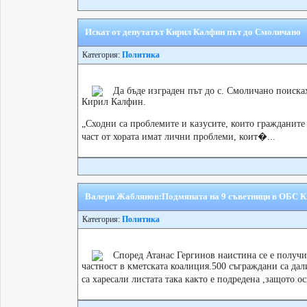
Искат от депутатът Кирил Калфин път до Смоличано
Категория:
Политика
Да бъде изграден път до с. Смоличано поиска
Кирил Калфин.
„Сходни са проблемите и казусите, които гражданите
част от хората имат лични проблеми, коит�...
Валери Жаблянов:Подмяната на 9 съветници в ОБС Кю
Категория:
Политика
Според Атанас Гергинов наистина се е получ
частност в кметската коалиция.500 съграждани са дал
са харесали листата така както е подредена ,защото о