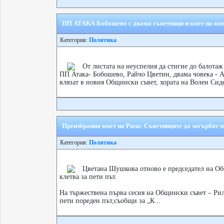
ПП АТАКА Бобошево с двама съветници и кмет на км
Категория:
Политика
От листата на неуспелия да стигне до балота
ПП Атака- Бобошево, Райчо Цветин, двама човека - А
влязат в новия Общински съвет, хората на Волен Сиде
Преизбрания кмет на Рила: Съветниците да загърбят п
Категория:
Политика
Цветана Шушкова отново е председател на Об
клетва за пети път.
На тържествена първа сесия на Общински съвет – Ри
пети пореден път,съобщи за „К...