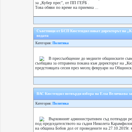
за „Кубер прес“, от ПП ГЕРБ .
Това обяви по време на приемна ...
Съветници от БСП Кюстендил викат директорът на „К
водата
Категория:
Политика
В прессъобщение до медиите общинските съв
съобщава за отправена покана към директорът на „Кю
предстоящата сесия през месец февруари на Общински
ВАС Кюстендил потвърди избора на Елза Величкова за
Категория:
Политика
Върховният административен съд потвърди р
под председателството на съдия Николета Карамфилов
на община Бобов дол от проведените на 27.10.2019г. 