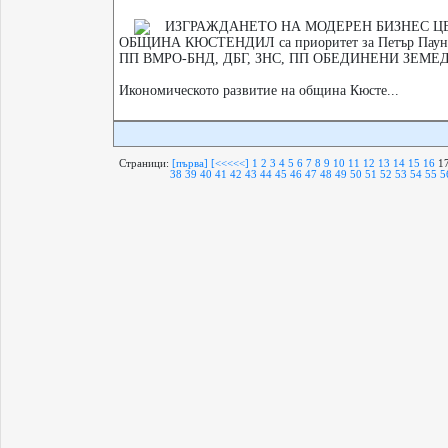
ИЗГРАЖДАНЕТО НА МОДЕРЕН БИЗНЕС Ц
ОБЩИНА КЮСТЕНДИЛ са приоритет за Петър Паунов
ПП ВМРО-БНД, ДБГ, ЗНС, ПП ОБЕДИНЕНИ ЗЕМЕ
Икономическото развитие на община Кюсте...
Страници:
[първа]
[<<<<<]
1
2
3
4
5
6
7
8
9
10
11
12
13
14
15
16
1
38
39
40
41
42
43
44
45
46
47
48
49
50
51
52
53
54
55
5