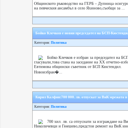
Общинското ръководство на ГЕРБ – Дупница осигури 
на певческия ансамбъл в село Яхиново,съобщи за ...
Бойко Клечков е новия председател на БСП-Кюстенди
Категория:
Политика
Бойко Клечков е избран за председател на БСП
гласували,това стана на заседание на ХХ отчетно-из
Евтимова общински съветник от БСП Кюстендил.
Новоизбран�...
Кирил Калфин:700 000. лв. отпускат за ВиК мрежата 
Категория:
Политика
700 хил. лв. са отпуснати за изграждане на 
Николичевци и Гюешево,предстои ремонт на ВиК инф