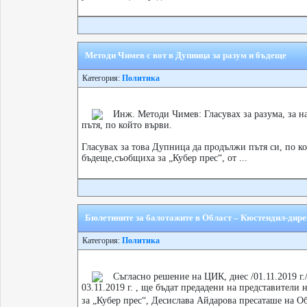
Методи Чимев с вот в Дупница за разум и бъдеще
Категория:
Политика
Инж. Методи Чимев: Гласувах за разума, за 
пътя, по който върви.
Гласувах за това Дупница да продължи пътя си, по ко
бъдеще,съобщиха за „Кубер прес“, от ...
Бюлетините за балотажите в Област – Кюстендил-дире
Категория:
Политика
Съгласно решение на ЦИК, днес /01.11.2019 г./
03.11.2019 г. , ще бъдат предадени на представител
за „Кубер прес“, Десислава Айдарова пресаташе на О