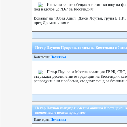
Изпълнителите обещават истинско шоу на фен
под надслов „с №67 за Кюстендил”.
Вокалът на "Юрая Хийп" Джон Лоутън, група Б.Т.Р.,
пред Драматичния т...
Петър Паунов: Природната сила на Кюстендил в битка
Категория:
Политика
Петър Паунов и Местна коалиция ГЕРБ, СДС
възраждат десетилетните традиции на Кюстендил кат
репродуктивни проблеми, създават фонд за безплатно
Петър Паунов кандидат-кмет на община Кюстендил: В
икономика е водещ приоритет
Категория:
Политика