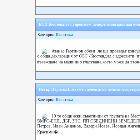
БСП Кюстендил с упрек към подкрепения кандидат-км
Категория:
Политика
Атанас Гергинов обяви ,че ще проведат консу
с обща декларация от ОБС -Кюстендил с адресанти: п
въвеждане на машинно гласуване,което може да върн
Петър Паунов:Нямахме опоненти на политически тере
Категория:
Политика
19 те общински съветници от групата на Ме
ВМРО-БНД, ДБГ, ЗНС, ПП ОБЕДИНЕНИ ЗЕМЕДЕЛЦИ п
Петров, Иван Андонов, Валери Йовев, Йордан Ангел
Красими�...