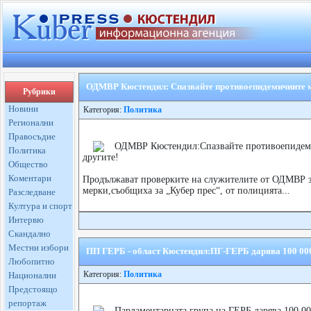
ОДМВР Кюстендил: Спазвайте противоепидемичните мер
Рубрики
Новини
Категория:
Политика
Регионални
Правосъдие
ОДМВР Кюстендил:Спазвайте противоепидемич
Политика
другите!
Общество
Коментари
Продължават проверките на служителите от ОДМВР з
мерки,съобщиха за „Кубер прес“, от полицията...
Разследване
Култура и спорт
Интервю
Скандално
Местни избори
ПП ГЕРБ - област Кюстендил:ПГ-ГЕРБ дарява 100 000 
Любопитно
Категория:
Политика
Национални
Предстоящо
репортаж
Парламентарната група на ГЕРБ дарява 100 00