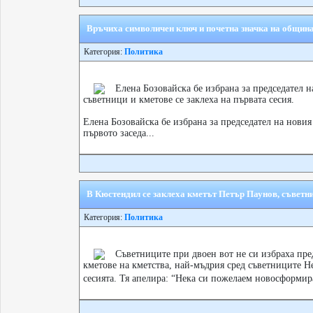
Връчиха символичeн ключ и почетна значка на общин
Категория:
Политика
Елена Бозовайска бе избрана за председател 
съветници и кметове се заклеха на първата сесия.
Елена Бозовайска бе избрана за председател на нови
първото заседа...
В Кюстендил се заклеха кметът Петър Паунов, съветни
Категория:
Политика
Съветниците при двоен вот не си избраха пре
кметове на кметства, най-мъдрия сред съветниците Н
сесията. Тя апелира: “Нека си пожелаем новосформи