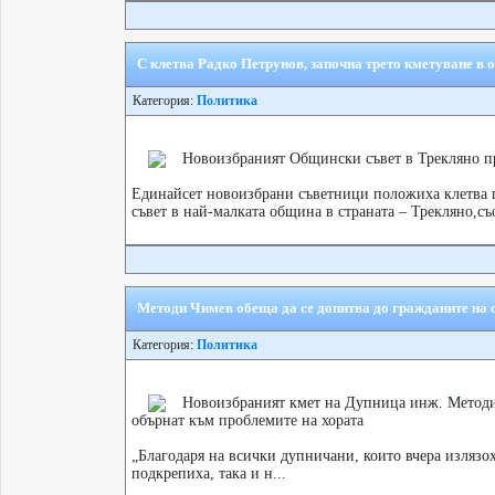
С клетва Радко Петрунов, започна трето кметуване в
Категория:
Политика
Новоизбраният Общински съвет в Трекляно пр
Единайсет новоизбрани съветници положиха клетва 
съвет в най-малката община в страната – Трекляно,съ
Методи Чимев обеща да се допитва до гражданите на
Категория:
Политика
Новоизбраният кмет на Дупница инж. Методи
обърнат към проблемите на хората
„Благодаря на всички дупничани, които вчера излязоха
подкрепиха, така и н...