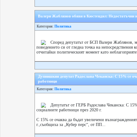
Валери Жаблянов обяви в Кюстендил: Недостатъчни ин
Категория:
Политика
Според депутатът от БСП Валери Жаблянов, м
поведението си от гледна точка на непосредствения 
отчитайки политическият момент като неблагоприятен 
Дупнишкия депутат Радослава Чеканска: С 15% се оча
работници
Категория:
Политика
Депутатът от ГЕРБ Радослава Чеканска: С 15%
социалните работници през 2020 г.
С 15% се очаква да бъдат увеличени възнагражденият
г.,съобщиха за „Кубер перс“, от ПП...