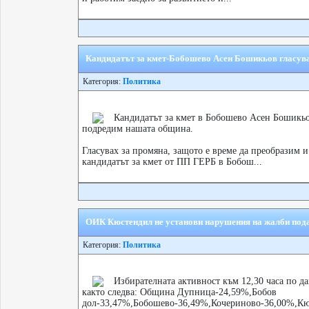
Кандидатът за кмет-Бобошево Асен Бошикьов гласува
Категория:
Политика
Кандидатът за кмет в Бобошево Асен Бошикьов
подредим нашата община.
Гласувах за промяна, защото е време да преобразим 
кандидатът за кмет от ПП ГЕРБ в Бобош...
ОИК Кюстендил не установи нарушения на жалби пода
Категория:
Политика
Избирателната активност към 12,30 часа по д
както следва: Община Дупница-24,59%,Бобов
дол-33,47%,Бобошево-36,49%,Кочериново-36,00%,Кю