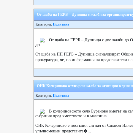
От щаба на ГЕРБ – Дупница с жалби за организиран-ку
Категория:
Политика
Oт щаба на ГЕРБ – Дупница с две жалби до 
ден.
От щаба на ПП ГЕРБ – Дупница сигнализират Общин
прокуратура, че, по информация на представители на 
ОИК Кочериново отхвърли жалба за агитация в деня н
Категория:
Политика
В кочериновското село Бураново кметът на се
събрания пред кметството и в магазина.
ОИК Кочериново е постъпил сигнал от Симеон Илиев 
упълномощен представите�...