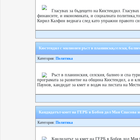
Гласувах за бъдещето на Кюстендил. Гласувах 
финансите, и икономиката, и социалната политика,т
Кирил Калфин веднага след като упражни правото си 
Кюстендил с милионен ръст в планински,селски, балн
Категория:
Политика
Ръст в планинския, селския, балнео и спа тури
програмата за развитие на община Кюстендил, а и кл
Паунов, кандидат за кмет и водач на листата на Мест
Кандидатът-кмет на ГЕРБ в Бобов дол Мая Спасова ис
Категория:
Политика
Кандидатът за кмет на ГЕРБ в Бобов дол Мая 