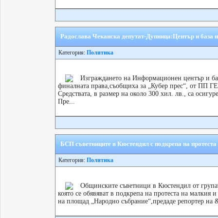
Радослава Чеканска депутат-Дупница:Център и база 
Категория:
Политика
Изграждането на Информационен център и баз
финалната права,съобщиха за „Кубер прес“, от ПП Г
Средствата, в размер на около 300 хил. лв., са осигу
Пре...
БСП съветниците в Кюстендил с подкрепа на протеста 
Категория:
Политика
Общинските съветници в Кюстендил от групат
която се обявяват в подкрепа на протеста на малкия и 
на площад „Народно събрание“,предаде репортер на &