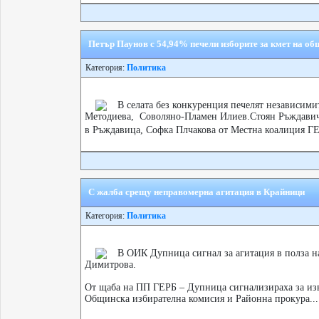
Петър Паунов с 54,94% печели изборите за кмет на о
Категория:
Политика
В селата без конкуренция печелят независими
Методиева, Соволяно-Пламен Илиев.Стоян Ръждавичк
в Ръждавица, Софка Плчакова от Местна коалиция Г
С жалба срещу неправомерна агитация в Крайници
Категория:
Политика
В ОИК Дупница сигнал за агитация в полза н
Димитрова.
От щаба на ПП ГЕРБ – Дупница сигнализираха за из
Общинска избирателна комисия и Районна прокура...