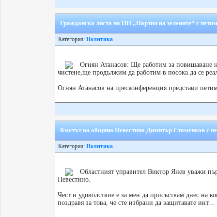
Гражданска листа на ПП „Партия на зелените“ с пет
Категория:
Политика
Огнян Атанасов: Ще работим за повишаване на
чистене,ще продължим да работим в посока да се реа
Огнян Атанасов на пресконференция представи петимат
Кметът на община Невестино Димитър Стаменков с пе
Категория:
Политика
Областният управител Виктор Янев уважи пър
Невестино.
Чест и удоволствие е за мен да присъствам днес на к
поздравя за това, че сте избрани да защитавате инт...