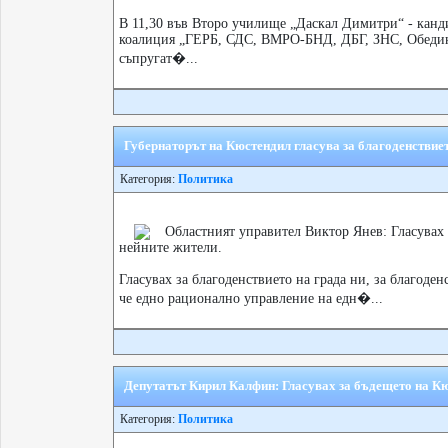
В 11,30 във Второ училище „Даскал Димитри“ - канд
коалиция „ГЕРБ, СДС, ВМРО-БНД, ДБГ, ЗНС, Обедин
съпругат�...
Губернаторът на Кюстендил гласува за благоденствиет
Категория:
Политика
Областният управител Виктор Янев: Гласувах 
нейните жители.
Гласувах за благоденствието на града ни, за благоде
че едно рационално управление на едн�...
Депутатът Кирил Калфин: Гласувах за бъдещето на К
Категория:
Политика