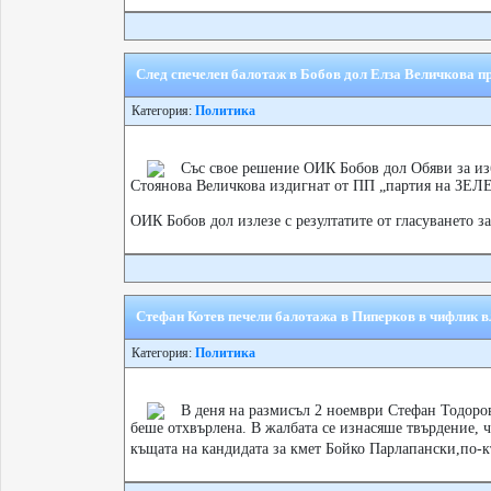
След спечелен балотаж в Бобов дол Елза Величкова 
Категория:
Политика
Със свое решение ОИК Бобов дол Обяви за из
Стоянова Величкова издигнат от ПП „партия на ЗЕЛ
ОИК Бобов дол излезе с резултатите от гласуването за
Стефан Котев печели балотажа в Пиперков в чифлик в
Категория:
Политика
В деня на размисъл 2 ноември Стефан Тодоро
беше отхвърлена. В жалбата се изнасяше твърдение, ч
къщата на кандидата за кмет Бойко Парлапански,по-к