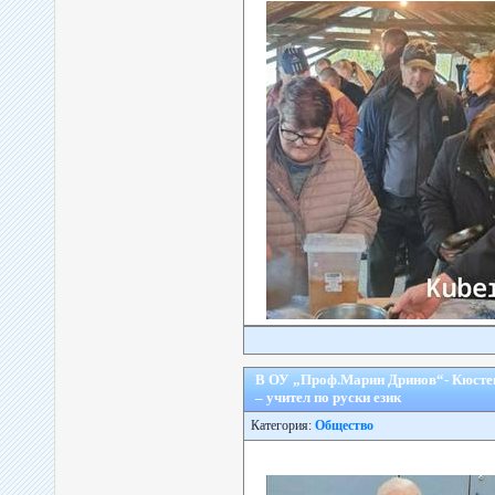
В ОУ „Проф.Марин Дринов“- Кюстен
– учител по руски език
Категория:
Общество