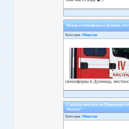
Пожар в свинеферма в Дупница, пос
Категория:
Общество
свинеферма в Дупница, местнос
С курбан жителите на Шишковци отб
Михаил“
Категория:
Общество