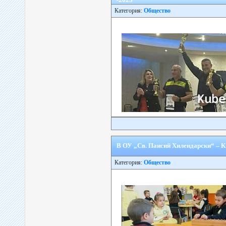
Категория:
Общество
В ОУ „Св. Паисий Хилендарски“ – К
Категория:
Общество