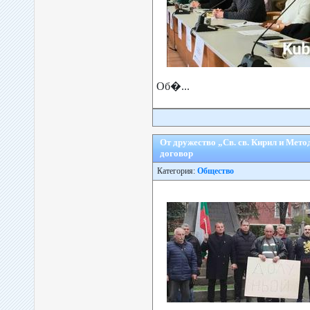
Об�...
От дружество „Св. св. Кирил и Мето
договор
Категория:
Общество