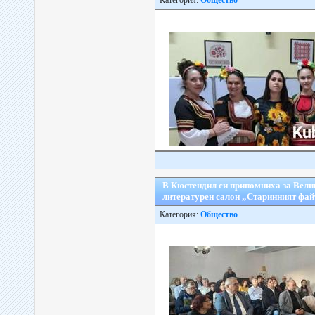
Категория:
Общество
В Кюстендил си припомниха за Вели
литературен салон „Старинният фай
Категория:
Общество