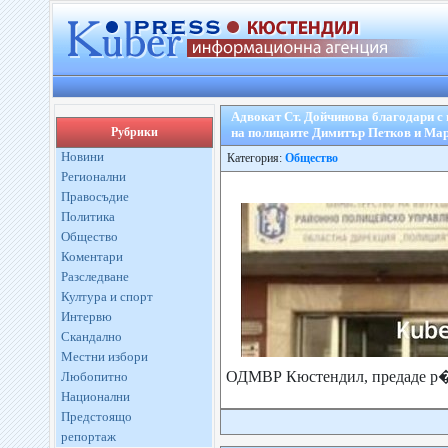
Адвокат Ст. Дойчинова благодари с
Рубрики
на полицаите Димитър Петков и Ма
Новини
Категория:
Общество
Регионални
Правосъдие
Политика
Общество
Коментари
Разследване
Култура и спорт
Интервю
Скандално
Местни избори
ОДМВР Кюстендил, предаде р�
Любопитно
Национални
Предстоящо
репортаж