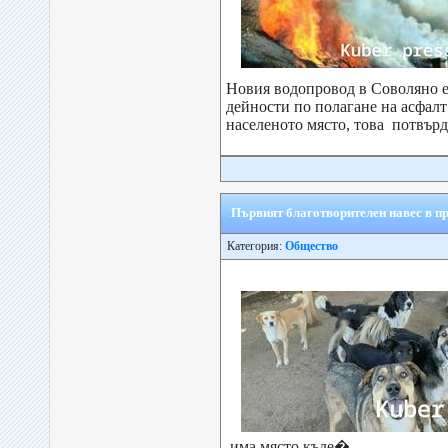
Новия водопровод в Соволяно е
дейности по полагане на асфалт
населеното място, това потвърд
Първият благотворителен навес в пр
Категория:
Общество
има място къде�...