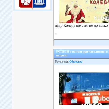
дядо Коледа ще стигне до всяко 
...
РСПБЗН с помощ при наводнения в 
пациент
Категория:
Общество