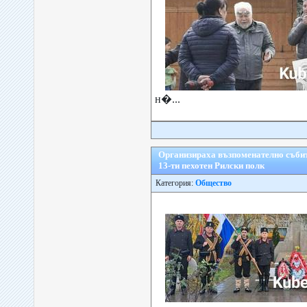
н�...
Организираха възпоменателно събит
13-ти пехотен Рилски полк
Категория:
Общество