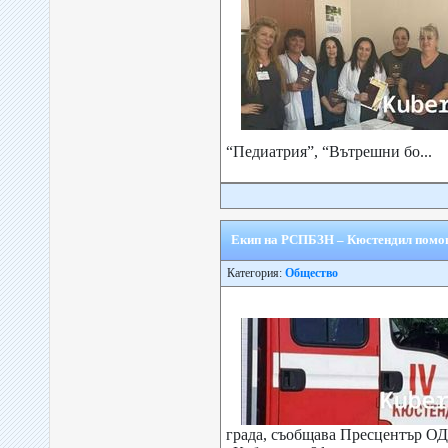
“Педиатрия”, “Вътрешни бо...
Екип на РСПБЗН – Кюстендил помогн
Категория:
Общество
града, съобщава Пресцентър О