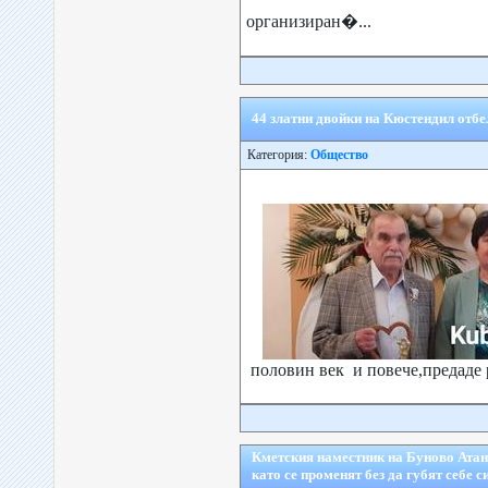
организиран�...
44 златни двойки на Кюстендил отбе
Категория:
Общество
половин век и повече,предаде р
Кметския наместник на Буново Атан
като се променят без да губят себе с