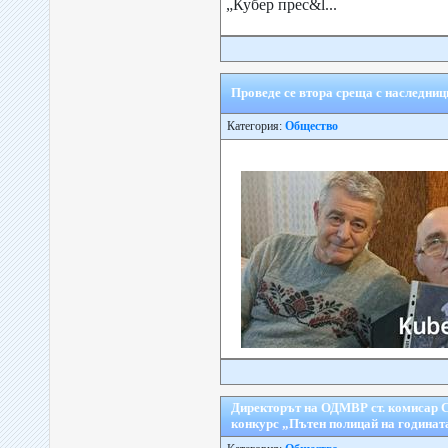
„Кубер прес&l...
Проведе се втора среща с наследниц
Категория:
Общество
Директорът на ОДМВР ст. комисар С
конкурс „Пътен полицай на годината