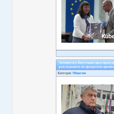
Активисти в Кюстендил пред прокура
разследването по прекратена препи
Категория:
Общество