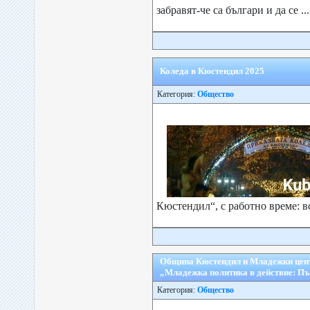
забравят-че са българи и да се ...
Коледа в Кюстендил 2025
Категория:
Общество
Кюстендил“, с работно време: все
Община Кюстендил и Младежки цент
„Младежка политика в действие: Пъ
Категория:
Общество