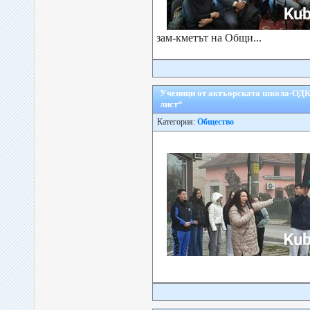
зам-кметът на Общи...
Ученици от актъорската школа-ОДК 
лист“
Категория:
Общество