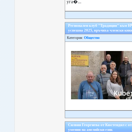
уга�...
Регионален клуб "Традиция" към Н
успешна 2025, връчиха членски кни
Категория:
Общество
Силвия Георгиева от Кюстендил с от
умения на английски език