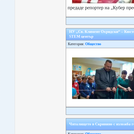
предаде репортер на „Кубер пре
НУ „Св. Климент Охридски“ – Кюстен
STEM център
Категория:
Общество
Читалището в Скриняно с изложба г