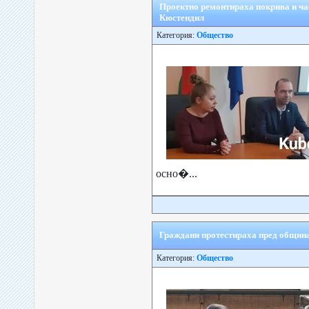
Проектно ремонтираха покрива и ч
Кюстендил
Категория:
Общество
осно�...
Граждани протестираха пред община
Категория:
Общество