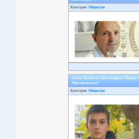
Категория:
Общество
Алекс Илчев от Кюстендил с Първо 
Михайловски“
Категория:
Общество