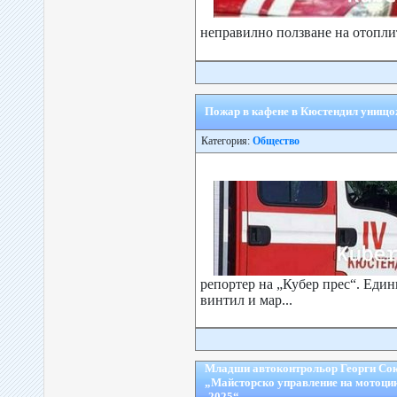
неправилно ползване на отопли
Пожар в кафене в Кюстендил унищож
Категория:
Общество
репортер на „Кубер прес“. Еди
винтил и мар...
Младши автоконтрольор Георги Сок
„Майсторско управление на мотоци
-2025“