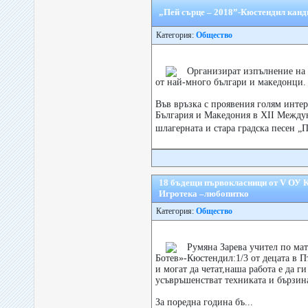
„Пей сърце – 2018”-Кюстендил канди
Категория:
Общество
Организират изпълнение на 
от най-много българи и македонци.
Във връзка с проявения голям интер
България и Македония в XII Между
шлагерната и стара градска песен „
18 бъдещи първокласници от V ОУ К
Игротека –любопитко
Категория:
Общество
Румяна Зарева учител по ма
Ботев»-Кюстендил:1/3 от децата в П
и могат да четат,наша работа е да ги
усъвръшенстват техниката и бързина
За поредна година бъ...