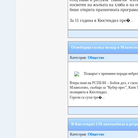
посветен на жътвата на хляба и на 
беше открита празничната програма
За 11 година в Кюстендил пре�...
Огнеборци гасиха пожар в Мламоло
Категория:
Общество
Пожарът е причинен поради небреж
Вчера екип на РСПБЗН – Бобов дол, е гасил
Мламолово, съобщи за “Кубер прес”, Катя 
полицията в Кюстендил .
Горели са сухи тре�...
В Кюстендил 150 автомобила в ретр
Категория:
Общество