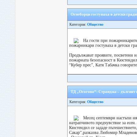
Огнеборци гостуваха в детски град
Категория:
Общество
На гости при пожарникарите
пожарникари гостуваха в детски гр
Продължават проявите, посветени н
пожарната безопасност в Кюстендил
“Кубер прес”, Катя Табачка говорите
ТД „Осогово“: Странджа – дългият 
Категория:
Общество
Месец септември настъпи ня
натрапчивото предчувствие за есен.
Кюстендил се зададе пътешествието
Сакар“,разказва Любомир Младенов