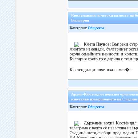
Кюстендилци почетоха паметта на б
България
Категория:
Общество
Кмета Паунов: Въпреки сътр
многото изненади, българинът остав
около семейните ценности и христи
България която го е дарила с тези п
Кюстендилци почетоха памет�...
Архив-Кюстендил показва оригиналн
известява извършването на Съедине
Категория:
Общество
Държавен архив Кюстендил 
телеграма с която се известява извъ
Съединението,съобщи пред медии П
ДА Кюстендил,предаде репортер на 