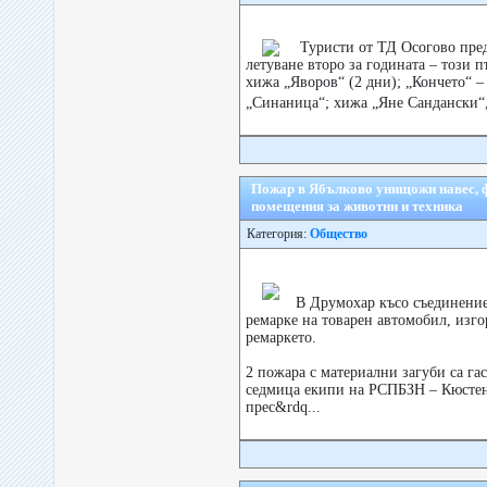
Туристи от ТД Осогово пре
летуване второ за годината – този 
хижа „Яворов“ (2 дни); „Кончето“ 
„Синаница“; хижа „Яне Сандански“
Пожар в Ябълково унищожи навес, ф
помещения за животни и техника
Категория:
Общество
В Друмохар късо съединени
ремарке на товарен автомобил, изго
ремаркето.
2 пожара с материални загуби са га
седмица екипи на РСПБЗН – Кюстен
прес&rdq...