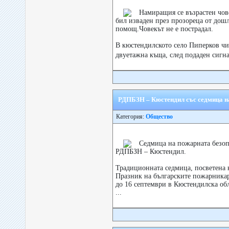
Намиращия се възрастен чов
бил изваден през прозореца от дошл
помощ.Човекът не е пострадал.
В кюстендилското село Пиперков чи
двуетажна къща, след подаден сигна
РДПБЗН – Кюстендил със седмица н
Категория:
Общество
Седмица на пожарната безоп
РДПБЗН – Кюстендил.
Традиционната седмица, посветена
Празник на българските пожарникар
до 16 септември в Кюстендилска об
...