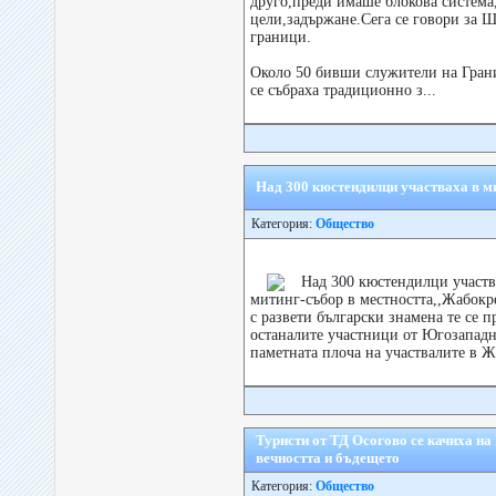
друго,преди имаше блокова система
цели,задържане.Сега се говори за 
граници.
Около 50 бивши служители на Гран
се събраха традиционно з...
Над 300 кюстендилци участваха в м
Категория:
Общество
Над 300 кюстендилци участв
митинг-събор в местността,,Жабокр
с развети български знамена те се 
останалите участници от Югозападн
паметната плоча на участвалите в Ж
Туристи от ТД Осогово се качиха на
вечността и бъдещето
Категория:
Общество