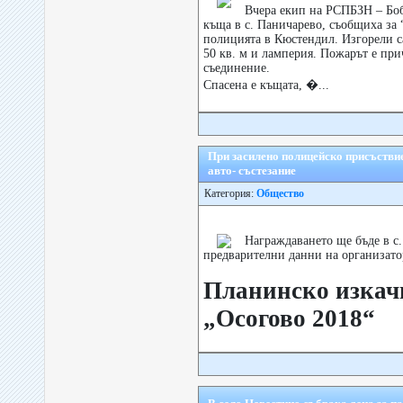
Вчера екип на РСПБЗН – Боб
къща в с. Паничарево, съобщиха за 
полицията в Кюстендил. Изгорели с
50 кв. м и ламперия. Пожарът е при
съединение.
Спасена е къщата, �...
При засилено полицейско присъстви
авто- състезание
Категория:
Общество
Награждаването ще бъде в с.
предварителни данни на организатор
Планинско изкач
„Осогово 2018“