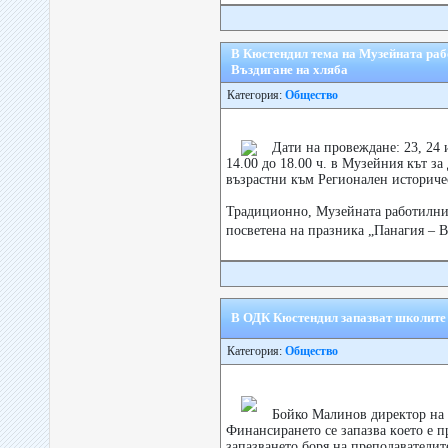
В Кюстендил тема на Музейната раб
Въздигане на хляба
Категория:
Общество
Дати на провеждане: 23, 24 и
14.00 до 18.00 ч. в Музейния кът з
възрастни към Регионален историче
Традиционно, Музейната работилниц
посветена на празника „Панагия – В
В ОДК Кюстендил запазват школите 
Категория:
Общество
Бойко Малинов директор на
Финансирането се запазва кoето е п
запазването боря на преподавателит