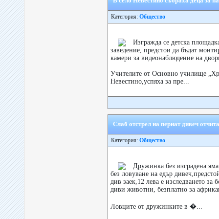
В село Невестино събраха деца за п
Категория:
Общество
Изгражда се детска площадка
заведение, предстои да бъдат монт
камери за видеонаблюдение на двор
Учителите от Основно училище „Хри
Невестино,успяха за пре...
Слаб отстрел на пернат дивеч отчит
Категория:
Общество
Дружинка без изградена яма
без ловуване на едър дивеч,предсто
див заек,12 лева е изследването за 
диви животни, безплатно за африка
Ловците от дружинките в �...