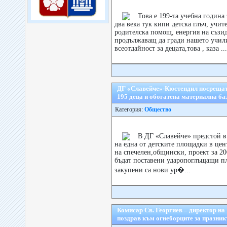
Това е 199-та учебна година
два века тук кипи детска глъч, учит
родителска помощ, енергия на съзид
продължаващ да гради нашето учил
всеотдайност за децата,това , каза ...
ДГ «Славейче»-Кюстендил посрещат 
195 деца и обогатена материална ба
Категория:
Общество
В ДГ «Славейче» предстой в
на една от детските площадки в цен
на спечелен,общински, прoект за 2
бъдат поставени ударопоглъщащи пл
закупени са нови ур�...
Комисар Св. Георгиев – директор на
поздрав към огнеборците за празник