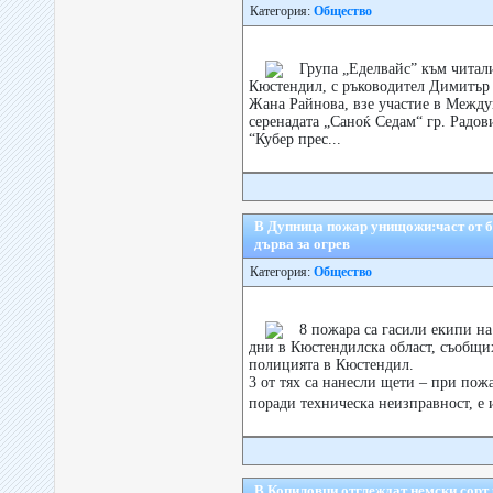
Категория:
Общество
Група „Еделвайс” към читал
Кюстендил, с ръководител Димитър 
Жана Райнова, взе участие в Между
серенадата „Саноќ Седам“ гр. Радо
“Кубер прес...
В Дупница пожар унищожи:част от б
дърва за огрев
Категория:
Общество
8 пожара са гасили екипи н
дни в Кюстендилска област, съобщих
полицията в Кюстендил.
3 от тях са нанесли щети – при пож
поради техническа неизправност, е 
В Копиловци отглеждат немски сорт