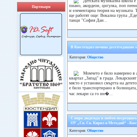
Детската музикална школа е 
пиано, акордеон, цигулка, поп пеен
Партньори
и елементарна теория на музиката. 
ще работят още: Вокална група „Ед
танци "София Дан...
В Кюстендил почина десетгодишно 
Категория:
Общество
Момчето е било намерено в 
квартал „Запад” в града. Лекарския
място е установил смъртта на детет
е било транспортирано в болницата,
час лекари са го ин�...
С вяра ,надежда и любов посрещнаха
ОУ „Св. Св. Кирил и Методий“ –Кю
Категория:
Общество