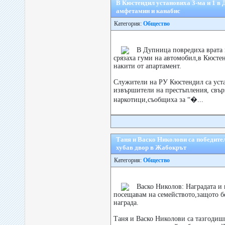
В Кюстендил установиха 3-ма и 1 в 
амфетамин и канабис
Категория:
Общество
В Дупница повредиха врата 
срязаха гуми на автомобил,в Кюсте
накити от апартамент.
Служители на РУ Кюстендил са уст
извършители на престъпления, свър
наркотици,съобщиха за “�...
Таня и Васко Николови са победител
хубав двор в Жабокрът
Категория:
Общество
Васко Николов: Наградата и 
посещавам на семейството,защото б
награда.
Таня и Васко Николови са тазгодиш