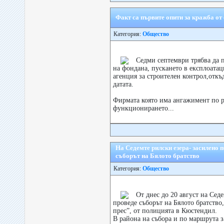
Факт са първите опити за кражба от
Категория:
Общество
Седми септември трябва да 
на фондана, пускането в експлоата
агенция за строителен контрол,откъ
датата.
Фирмата която има ангажимент по р
функционирането...
На Седемте рилски езера- засилено 
съборът на Бялото братство
Категория:
Общество
От днес до 20 август на Сед
проведе съборът на Бялото братство
прес”, от полицията в Кюстендил.
В района на събора и по маршрута 