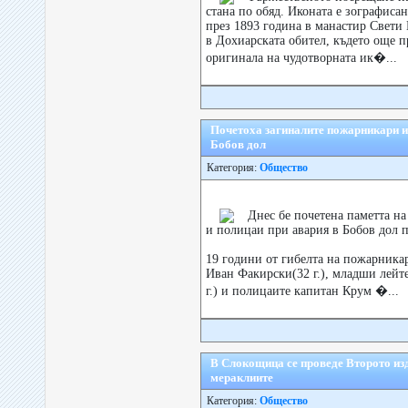
стана по обяд. Иконата е зографисан
през 1893 година в манастир Свети
в Дохиарската обител, където още пр
оригинала на чудотворната ик�...
Почетоха загиналите пожарникари и
Бобов дол
Категория:
Общество
Днес бе почетена паметта н
и полицаи при авария в Бобов дол 
19 години от гибелта на пожарника
Иван Факирски(32 г.), младши лейт
г.) и полицаите капитан Крум �...
В Слокощица се проведе Второто из
мераклиите
Категория:
Общество