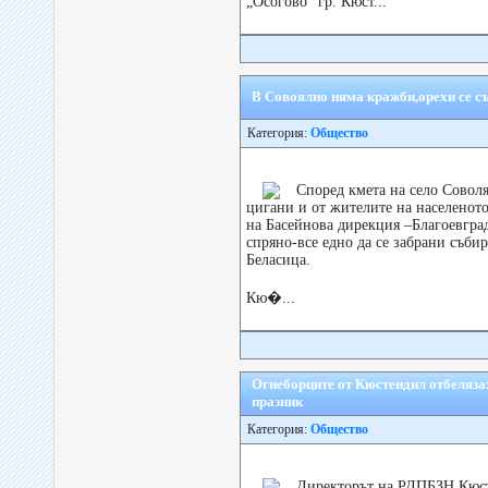
„Осогово“ гр. Кюст...
В Совоялно няма кражби,орехи се съ
Категория:
Общество
Според кмета на село Соволя
цигани и от жителите на населеното 
на Басейнова дирекция –Благоевград
спряно-все едно да се забрани събир
Беласица.
Кю�...
Огнеборците от Кюстендил отбеляза
празник
Категория:
Общество
Директорът на РДПБЗН Кюст