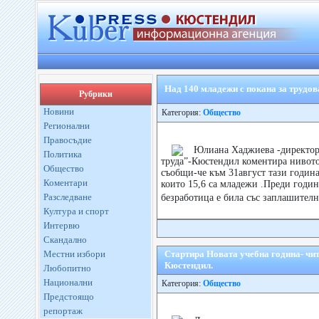
Над 140 младежи с покана за трудов
Рубрики
Новини
Категория:
Общество
Регионални
Правосъдие
Юлиана Хаджиева -директор
Политика
труда”-Кюстендил коментира нивото
Общество
съобщи-че към 31август тази година
Коментари
които 15,6 са младежи .Преди годи
Разследване
безработица е била със заплашител
Култура и спорт
Интервю
Скандално
Местни избори
Стартира Новата учебна година- чи
Кюстендил.
Любопитно
Национални
Категория:
Общество
Предстоящо
репортаж