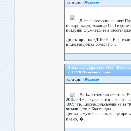
Категория:
Общество
Днес е професионалният Пра
пожарникари, комисар Св. Георгиев
поздрави служителите в Кюстендилс
Директорът на РДПБЗН – Кюстендил
в Кюстендилска област по...
Читалище „Братство 1869”-Кюстенд
2018/2019 учебна година
Категория:
Общество
На 14 септември стартира Н
2018/2019 за курсовете и школите н
1869” гр. Кюстендил,съобщиха за “К
читалището в Кюстендил.
Детската музикална школа ще приема
пиано, �...