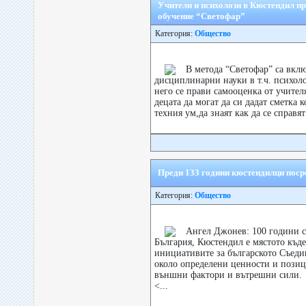
Учители и психолози в Кюстендил п
обучение “Светофар”
Категория:
Общество
В метода “Светофар” са вкл
дисциплинарни науки в т.ч. психол
него се прави самооценка от учител
децата да могат да си дадат сметка к
техния ум,да знаят как да се справят 
Преди 133 години кюстендилци пос
Категория:
Общество
Aнгел Джонев: 100 години с
България, Кюстендил е мястото къде
инициативите за българското Съед
около определени ценности и позиц
външни фактори и вътрешни сили.
<...