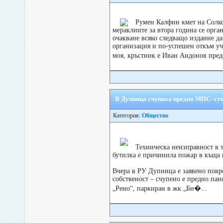
Румен Калфин кмет на Солк
мераклиите за втора година се орга
очакване всяко следващо издание да
организация и по-успешен откъм у
моя, кръстник е Иван Андонов пред
В Дупница счупиха предно МПС- ст
Категория:
Общество
Техническа неизправност в т
бутилка е причинила пожар в къща 
Вчера в РУ Дупница е заявено повр
собственост – счупено е предно пан
„Рено“, паркиран в жк „Би�...