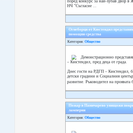
поред конкурс за най-хубав двор в 
НЧ ”Съгласие ...
Огнеборци от Кюстендил представих
помощни средства
Категория:
Общество
Демонстрационно представя
– Кюстендил, пред деца от града.
Днес гости на РДГП – Кюстендил, б
детски градини и Социалния център
развитие. Ръководител на проявата 
Пожар в Паничарево унищожи покри
ламперия
Категория:
Общество