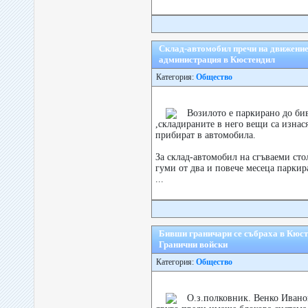
Склад-автомобил пречи на движение
администрация в Кюстендил
Категория:
Общество
Возилото е паркирано до б
,складираните в него вещи са изнас
прибират в автомобила.
За склад-автомобил на сгъваеми сто
гуми от два и повече месеца паркир
...
Бивши граничари се събраха в Кюсте
Гранични войски
Категория:
Общество
О.з.полковник. Венко Иванов