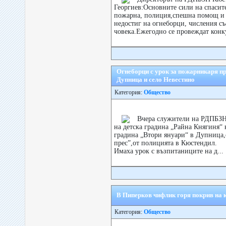
Георгиев:Основните сили на спасите
пожарна, полиция,спешна помощ и
недостиг на огнеборци, числения съ
човека.Ежегодно се провеждат конку
Огнеборци с урок за пожарникаря пр
Дупница и село Невестино
Категория:
Общество
Вчера служители на РДПБЗН 
на детска градина „Райна Княгиня“ 
градина „Втори януари“ в Дупница,
прес”,от полицията в Кюстендил.
Имаха урок с възпитаниците на д...
В Пиперков чифлик горя покрив на
Категория:
Общество