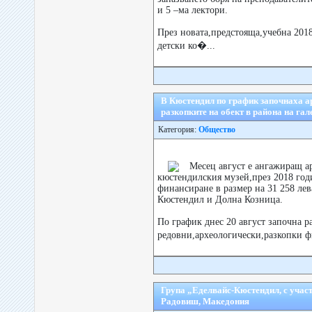
и 5 –ма лектори.
През новата,предстояща,учебна 201
детски ко�...
В Кюстендил по график започнаха а
разкопките на обект в района на гал
Категория:
Общество
Месец август е ангажиращ а
кюстендилския музей,през 2018 го
финансиране в размер на 31 258 лев
Кюстендил и Долна Козница.
По график днес 20 август започна р
редовни,археологически,разкопки 
Група „Еделвайс-Кюстендил, с участ
Радовиш, Македония