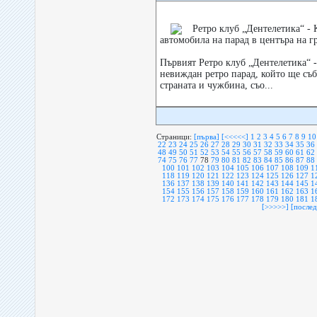
Ретро клуб „Дентелетика“ -
автомобила на парад в центъра на гр
Първият Ретро клуб „Дентелетика“ 
невиждан ретро парад, който ще съб
страната и чужбина, съо...
Страници:
[първа]
[<<<<<]
1
2
3
4
5
6
7
8
9
10
22
23
24
25
26
27
28
29
30
31
32
33
34
35
36
48
49
50
51
52
53
54
55
56
57
58
59
60
61
62
74
75
76
77
78
79
80
81
82
83
84
85
86
87
88
100
101
102
103
104
105
106
107
108
109
1
118
119
120
121
122
123
124
125
126
127
1
136
137
138
139
140
141
142
143
144
145
1
154
155
156
157
158
159
160
161
162
163
1
172
173
174
175
176
177
178
179
180
181
1
[>>>>>]
[послед