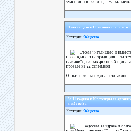
участници и гости ще има засилено 
Читалището в Соволяно с повече от 
Категория:
Общество
Отсега читалището и кметств
провеждането на традиционната зем
надслов”Да се завърнеш в бащината
проведе на 22 септември.
От началото на годината читалищнат
За 11 година в Кюстендил се органи
хлябове За
Категория:
Общество
С Водосвет за здраве и благ
отец Иван и ритуала “Панагия” изп