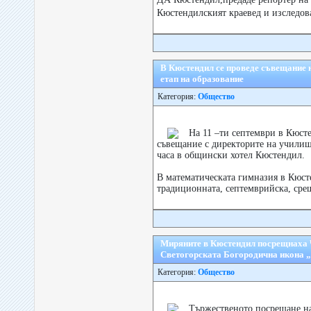
Кюстендилският краевед и изследов
В Кюстендил се проведе съвещание н
етап на образование
Категория:
Общество
На 11 –ти септември в Кюст
съвещание с директорите на училищ
часа в общински хотел Кюстендил.
В математическата гимназия в Кюст
традиционната, септемврийска, срещ
Миряните в Кюстендил посрещнаха 
Светогорската Богородична икона
Категория:
Общество
Тържественото посрещане на