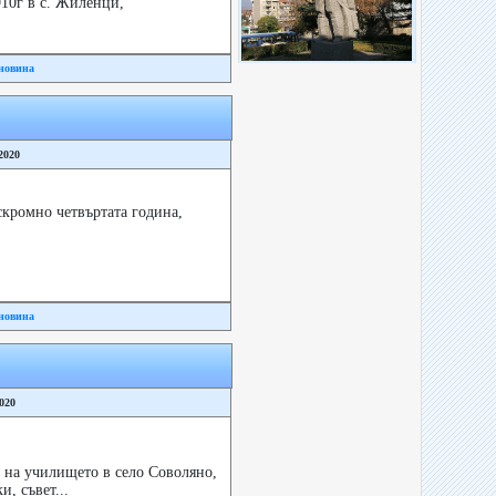
10г в с. Жиленци,
новина
2020
скромно четвъртата година,
новина
2020
а на училището в село Соволяно,
, съвет...