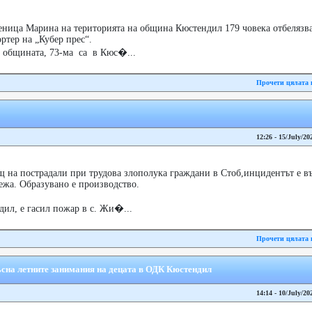
еница Марина на територията на община Кюстендил 179 човека отбелязва
ртер на „Кубер прес“.
 общината, 73-ма са в Кюс�...
Прочети цялата 
12:26 - 15/July/20
щ на пострадали при трудова злополука граждани в Стоб,инцидентът е в
ежа. Образувано е производство.
ил, е гасил пожар в с. Жи�...
Прочети цялата 
сна летните занимания на децата в ОДК Кюстендил
14:14 - 10/July/20