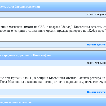
 пожарът в бившия млекокоп
17:09 - 1/August/
вшия млекокоп ,имоти на СБА в квартал "Запад"- Кюстендил сега там се
оделят очевидци в социалните мрежи, предаде репортер на „Кубер прес“
Прочети цялата 
пострадало щъркелче в Нови чифлик
18:02 - 29/July/20
ние при кризи и ОМП", в община Кюстендил Ивайло Чалъков реагира на 
юла Малчова за оказване на помощ относно паднало щъркелче със счупен
Прочети цялата 
средновековни шлемове