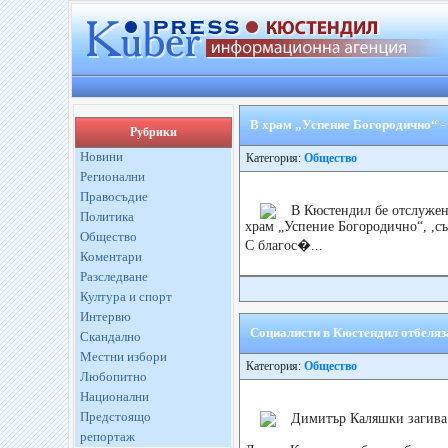
В храм „Успение Богородично“ -
Рубрики
Новини
Категория:
Общество
Регионални
Правосъдие
В Кюстендил бе отслужен
Политика
храм „Успение Богородично“, ,съ
Общество
С благос�...
Коментари
Разследване
Култура и спорт
Интервю
Социалисти в Кюстендил отбеляз
Скандално
Местни избори
Категория:
Общество
Любопитно
Национални
Предстоящо
Димитър Каляшки загива 
репортаж