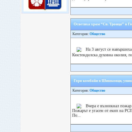
Осветиха храм “Св. Троица” в Г
Категория:
Общество
На 3 август се навършиха
Кюстендилска духовна околия, п
Горя комбайн в Шишковци, унищо
Категория:
Общество
Вчера е възникнал пожар
Пожарът е угасен от екип на РС
По...