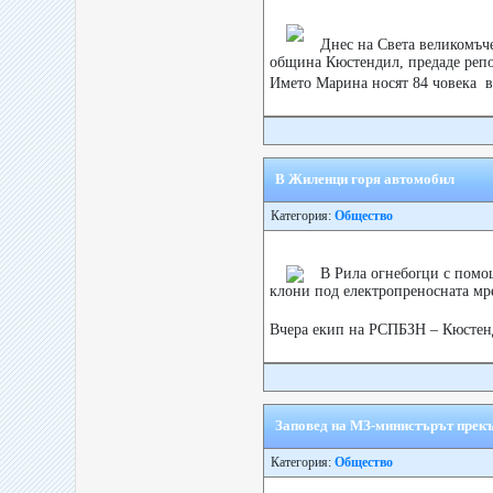
Днес на Света великомъч
община Кюстендил, предаде репо
Името Марина носят 84 човека в
В Жиленци горя автомобил
Категория:
Общество
В Рила огнебоrци с помо
клони под електропреносната мр
Вчера екип на РСПБЗН – Кюстенд
Заповед на МЗ-министърът прекъ
Категория:
Общество