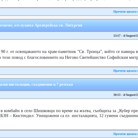
Прочети цялата 
юешево, отслужиха Архиерейска св. Литургия
13:17 - 4/August/
 90 г. от освещаването на храм-паметник “Св. Троица”, който се намира
о този повод с благословението на Негово Светейшество Софийския митр
Прочети цялата 
жи инсталация, съединения и 7 ремъка
10:13 - 4/August/
 в комбайн в село Шишковци по време на жътва, съобщиха за „Кубер пре
ПБЗН – Кюстендил. Унищожени са ел. инсталацията, 12 гумени съединени
Прочети цялата 