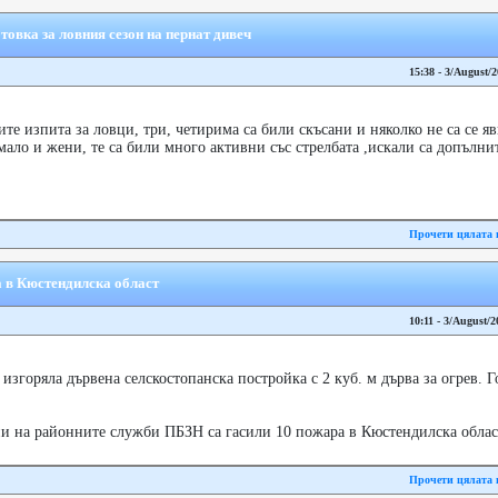
товка за ловния сезон на пернат дивеч
15:38 - 3/August/
те изпита за ловци, три, четирима са били скъсани и няколко не са се я
ало и жени, те са били много активни със стрелбата ,искали са допълни
Прочети цялата 
 в Кюстендилска област
10:11 - 3/August/2
изгоряла дървена селскостопанска постройка с 2 куб. м дърва за огрев. Г
и на районните служби ПБЗН са гасили 10 пожара в Кюстендилска област, 
Прочети цялата 