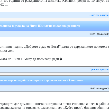
ни 110 години от рождението на Димитър Каляшки, роден на 10 август 19
С ...
Прочети цялата 
ълнява заръката на Лили Шмидт подмладява редиците
11:27 - 10/August/
тичния надпис „Доброто е дар от Бога!“ дами от сдружението почетоха 
ния свят.
ъката на Лили Шмидт да подмлади реди�...
Прочети цялата 
ева търси съдействие заради отровени котки в Соволяно
14:00 - 6/August/
седмицата две домашни котета са отровиха чиято стопанка живее в район
редна жертва на отравяне, алармира пред „Кубер прес“, бившия общински