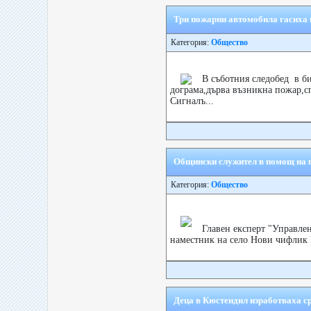
Три пожарни автомобила гасиха
Категория:
Общество
В съботния следобед в би
дограма,дърва възникна пожар,сп
Сигналъ...
Общински служител в помощ на 
Категория:
Общество
Главен експерт "Управле
наместник на село Нови чифлик Г
Деца в Кюстендил изработваха 