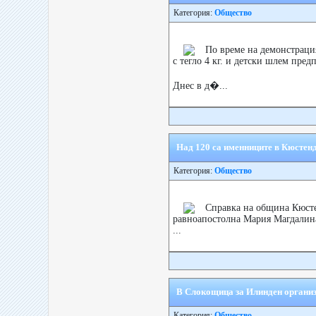
Категория:
Общество
По време на демонстрация
с тегло 4 кг. и детски шлем пред
Днес в д�...
Над 120 са именниците в Кюстен
Категория:
Общество
Справка на община Кюсте
равноапостолна Мария Магдалина“
...
В Слокощица за Илиндeн организ
Категория:
Общество