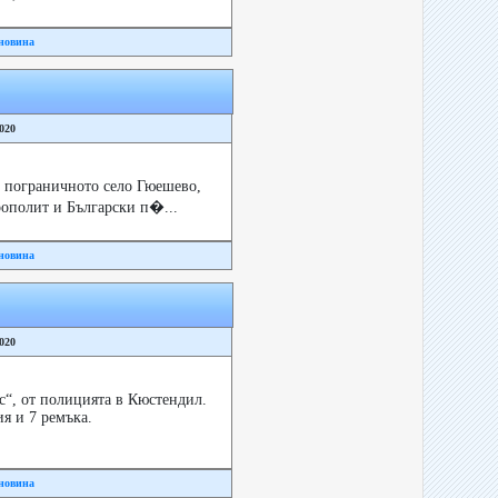
новина
2020
 в пограничното село Гюешево,
ополит и Български п�...
новина
2020
с“, от полицията в Кюстендил.
я и 7 ремъка.
новина