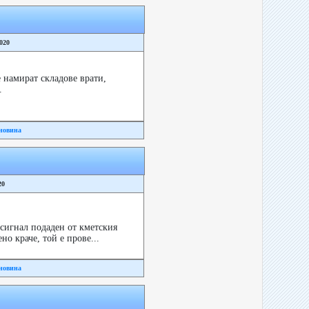
2020
 намират складове врати,
.
новина
20
сигнал подаден от кметския
о краче, той е прове...
новина