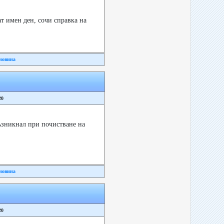
т имен ден, сочи справка на
новина
20
ъзникнал при почистване на
новина
20