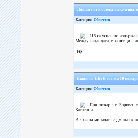
Ловците от кюстендилско в подго
Категория:
Общество
116 са успешно издържали
Между кандидатите за ловци е им
Ч�...
Екипи на ПБЗН гасиха 10 пожара
Категория:
Общество
При пожар в с. Боровец е 
Багренци.
В края на миналата седмица екип