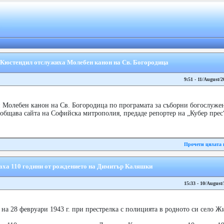
 Кюстендил отслужиха Молебен канон на Св. Богородица
9:51 - 11/August/2
 Молебен канон на Св. Богородица по програмата за съборни богослуже
общава сайта на Софийска митрополия, предаде репортер на „Кубер прес
Прочети цялата 
аха 110 години от рождението на Димитър Каляшки
15:33 - 10/August
на 28 февруари 1943 г. при престрелка с полицията в родното си село Ж