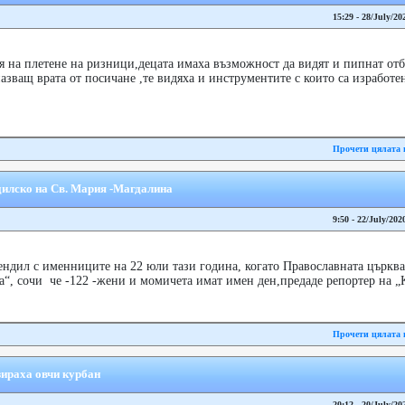
15:29 - 28/July/20
 на плетене на ризници,децата имаха възможност да видят и пипнат отбл
пазващ врата от посичане ,те видяха и инструментите с които са изработе
Прочети цялата 
дилско на Св. Мария -Магдалина
9:50 - 22/July/202
ндил с именниците на 22 юли тази година, когато Православната църква
, сочи че -122 -жени и момичета имат имен ден,предаде репортер на „К
Прочети цялата 
ираха овчи курбан
20:12 - 20/July/20