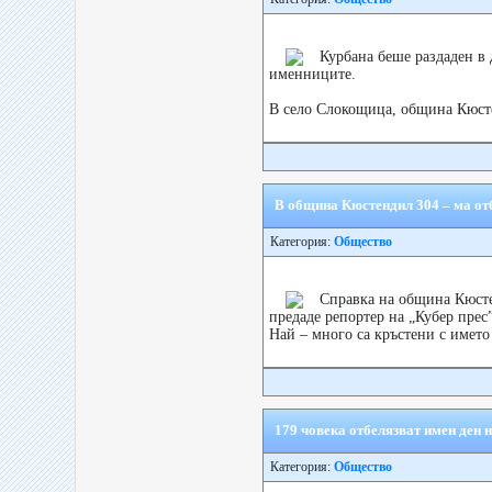
Курбана беше раздаден в 
именниците.
В село Слокощица, община Кюсте
В община Кюстендил 304 – ма от
Категория:
Общество
Справка на община Кюстен
предаде репортер на „Кубер прес”
Най – много са кръстени с името
179 човека отбелязват имен ден
Категория:
Общество