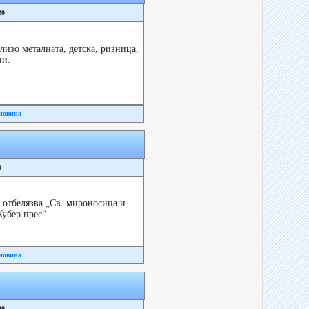
20
изо металната, детска, ризница,
ни.
новина
0
 отбелязва „Св. мироносица и
убер прес“.
новина
20