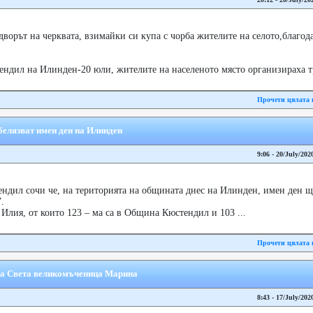
дворът на черквата, взимайки си купа с чорба жителите на селото,благод
ндил на Илинден-20 юли, жителите на населеното място организираха т
Прочети цялата 
белязвaт имен ден на Илинден
9:06 - 20/July/202
дил сочи че, на територията на общината днес на Илинден, имен ден ще
.
 Илия, от които 123 – ма са в Община Кюстендил и 103 ...
Прочети цялата 
 на Света великомъченица Марина
8:43 - 17/July/202