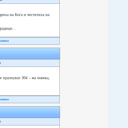
ариха на Бога и честитиха на
радици...
новина
0
 празнуват 304 – ма човека,
новина
0