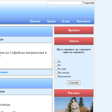
Начало
Архив
За нас
Контакти
Времето
020
Анкета
Ще се справите ли с високите
ния на Софийска митрополия в
цени на горивата!
“.
Да
Не
Не знам
новина
Ще опитам
Невъзможно
/2020
Реклама
иленци.