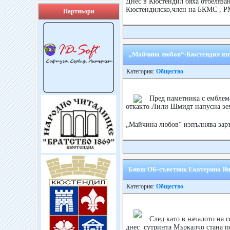
Днес в Кюстендил бяха отбеляза
Кюстендилско,член на БКМС , РМ
Партньори
„Майчина любов“-Кюстендил изп
Категория:
Общество
Пред паметника с емблема
откакто Лили Шмидт напусна зем
„Майчина любов“ изпълнява зар
Бивш ОБ-съветник Екатерина Янч
Категория:
Общество
След като в началото на 
днес сутринта Мъркалчо стана по