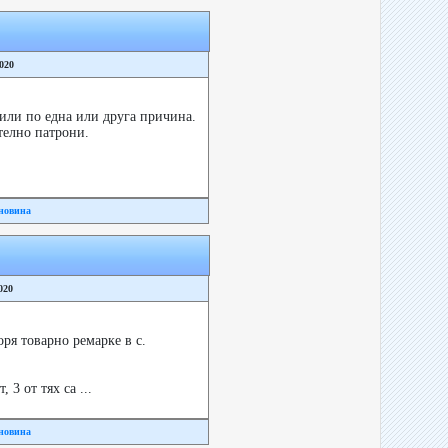
2020
вили по една или друга причина.
телно патрони.
новина
020
оря товарно ремарке в с.
3 от тях са ...
новина