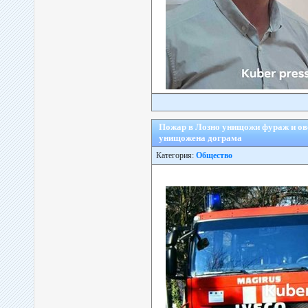
Пожар в Лозно унищожи фураж и ово
унищожена дограма
Категория:
Общество