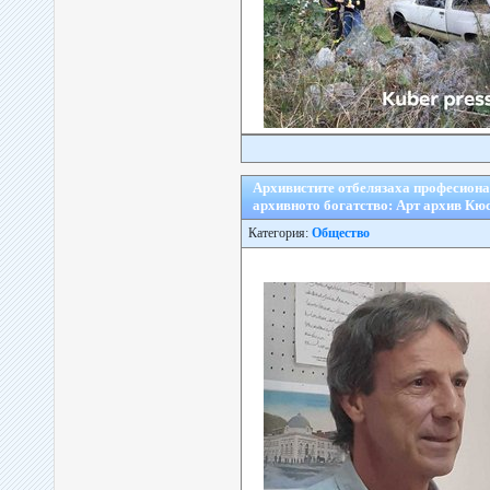
Архивистите отбелязаха професионал
архивното богатство: Арт архив Кю
Категория:
Общество