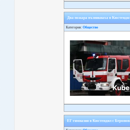
Два пожара възникнаха в Кюстенди
Категория:
Общество
ЕГ гимназия в Кюстендил с Беронов