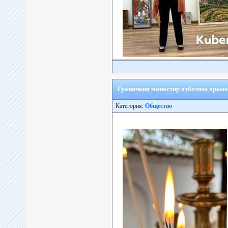
Граничкия манастир отбеляза храмо
Категория:
Общество