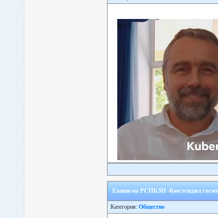
Екипи на РСПБЗН -Кюстендил гасиха
Категория:
Общество