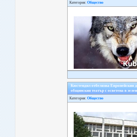
Категория:
Общество
Кюстендил отбелязва Европейския де
общинския театър с осветена в зеле
Категория:
Общество