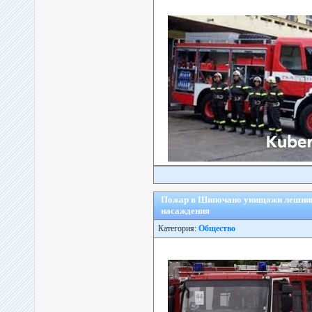
Пожар в Шипочано унищожи лешнико
насаждения
Категория:
Общество