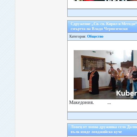
Сдружение „Св. св. Кирил и Методи“
смъртта на Владо Черноземски
Категория:
Общество
Македония. ...
Ловец от ловна дружинка село Долно
вълк изяде ловджийско куче