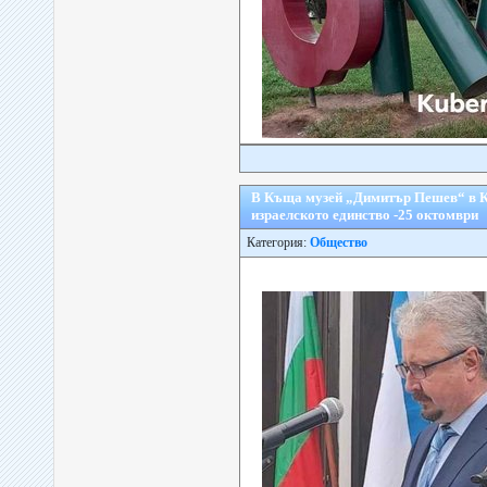
В Къща музей „Димитър Пешев“ в К
израелското единство -25 октомври
Категория:
Общество