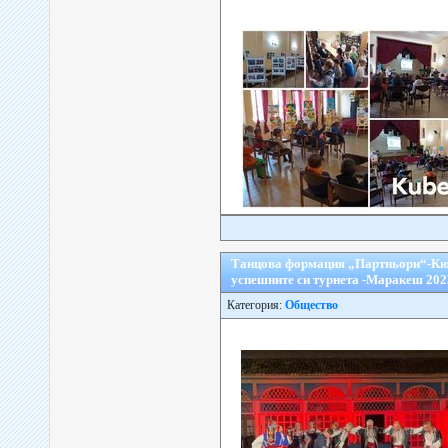
Танцова формация „Партньори“-Кюст
успешните си турнета -Маракеш 202
Категория:
Общество