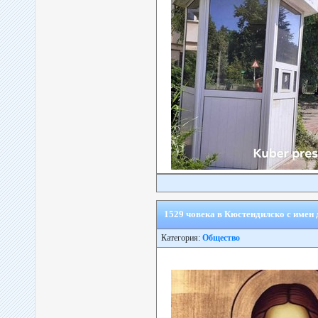
1529 човека в Кюстендилско с имен
Категория:
Общество