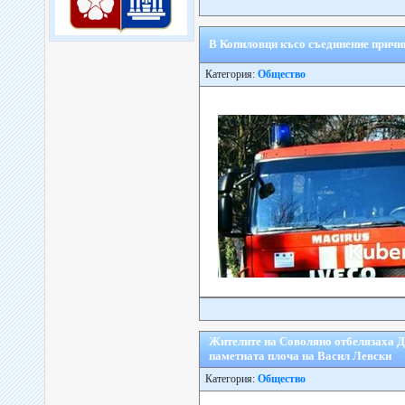
В Копиловци късо съединение причи
Категория:
Общество
Жителите на Соволяно отбелязаха Де
паметната плоча на Васил Левски
Категория:
Общество