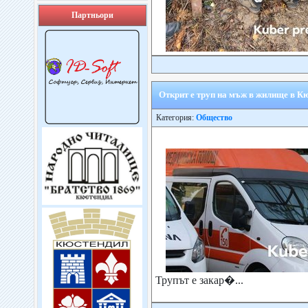
Партньори
Открит е труп на мъж в жилище в К
Категория:
Общество
Трупът е закар�...