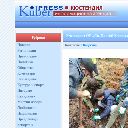
Ученици от ОУ „Св. Паисий Хиленда
Рубрики
Новини
Категория:
Общество
Регионални
Правосъдие
Политика
Общество
Коментари
Разследване
Култура и спорт
Интервю
Скандално
Местни избори
Любопитно
Национални
Предстоящо
репортаж