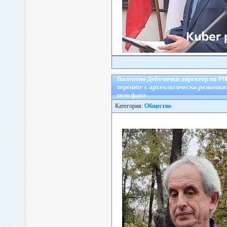
Валентин Дебочички директор на РИ
терените с археологически разкопки
този факт
Категория:
Общество