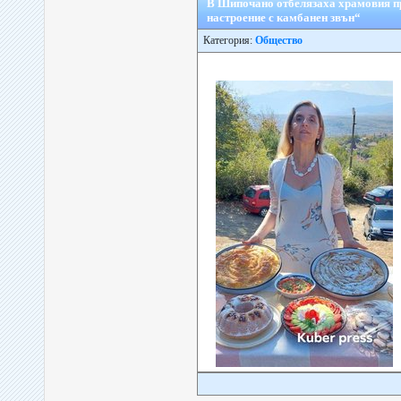
В Шипочано отбелязаха храмовия п
настроение с камбанен звън“
Категория:
Общество