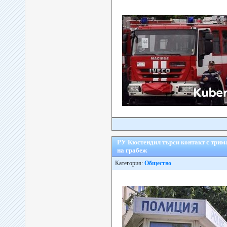
РУ Кюстендил търси контакт с трим
на грабеж
Категория:
Общество