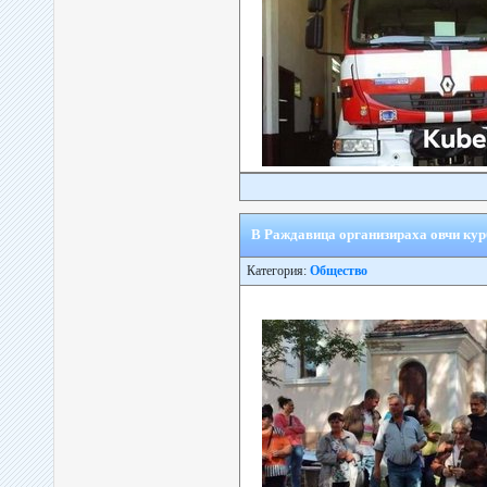
В Раждавица организираха овчи курб
Категория:
Общество