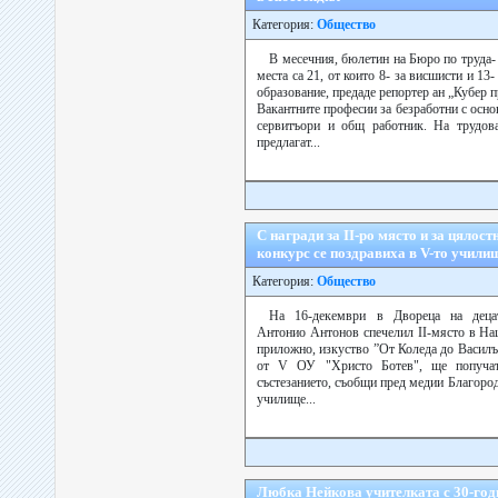
Категория:
Общество
В месечния, бюлетин на Бюро по труда-
места са 21, от които 8- за висшисти и 13-
образование, предаде репортер ан „Кубер п
Вакантните професии за безработни с осно
сервитъори и общ работник. На трудова
предлагат...
С награди за ІІ-ро място и за цялос
конкурс се поздравиха в V-то учили
Категория:
Общество
На 16-декември в Двореца на децат
Антонио Антонов спечелил ІІ-място в На
приложно, изкуство ”От Коледа до Василъ
от V ОУ "Христо Ботев", ще попучат
състезанието, съобщи пред медии Благоро
училище...
Любка Нейкова учителката с 30-год