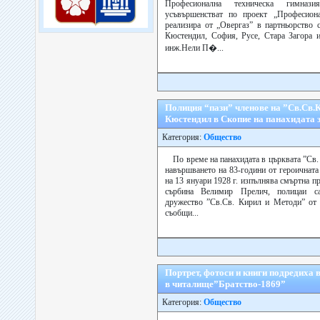
Професионална техническа гимназ
усъвършенстват по проект „Професиона
реализира от „Овергаз” в партньорство 
Кюстендил, София, Русе, Стара Загора 
инж.Нели П�...
Полиция “пази” членове на ”Св.Св.
Кюстендил в Скопие на панахидата 
Категория:
Общество
По време на панахидата в църквата ”Св
навършването на 83-години от героичната
на 13 януари 1928 г. изпълнява смъртна 
сърбина Велимир Прелич, полицаи са
дружество ”Св.Св. Кирил и Методи” от 
съобщи...
Портрет, фотоси и книги подредиха 
в читалище”Братство-1869”
Категория:
Общество