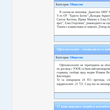
Категория:
Общество
В салона на читалище „Братство-1869” 
V-то ОУ ”Христо Ботев”-„Коледна бъркоти
Светла Костова, Ирина Манова и Елка Ге
прес”, Елка Георгиева”, ръководител на сц
Темата е взаимствана от книгата „Театър на
Офталмолозите –специалисти са най
Категория:
Общество
Офталмолозите на територията на обла
по договор с РЗОК са били най-натоварени
годината, съобщи пред медии Илияна Вел
Кюстендил.
Те са извършили 24 811 прегледа, сл
кардиолозите -21 721. След тях по натовар
17 деца наредиха творби в изложбат