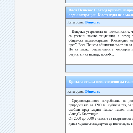
Вася Пешева: С оглед кризата напр
администрация -Кюстендил не е мал
Категория:
Общество
Въпреки уверенията на икономистите, ч
са усетени такива тенденции, с оглед
общинска администрация -Кюстендил не
прес”, Вася Пешева общински съветник от
Не са малко реализираните мероприят
резулатати са налице, пося�...
Кризата отказа кюстендилци да газ
Категория:
Общество
Средногодишното потребление на до
природен газ са 1200 м. кубична газ, за
съобщи пред медии Ташко Ташев, гла
-Запад”- Кюстендил.
От 2000 до 5000 е таксата за вкарване на 
криза хората се въздържат да инвестират,