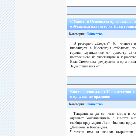
С банкет в Основната организация 
отбелязаха идването на Нова годин
Категория:
Общество
В ресторант „Езерата”- 67 -членове 
инвалидите в Кюстендил отбелязах, п
година, музикантите от оркестър „Бл
настроението на участниците в тържеств
Валя Симеонова председател на организац
За да станат част от ...
Кюстендилци дават 30 лв.месечно за
и купуват по празници
Категория:
Общество
Тенденцията да се четат книги в Кю
оценяват комуникацията с книгата ан
съобщи пред медии Лили Иванова продав
„Хеликон” в Кюстендил.
Читатели има от всички възрастови г