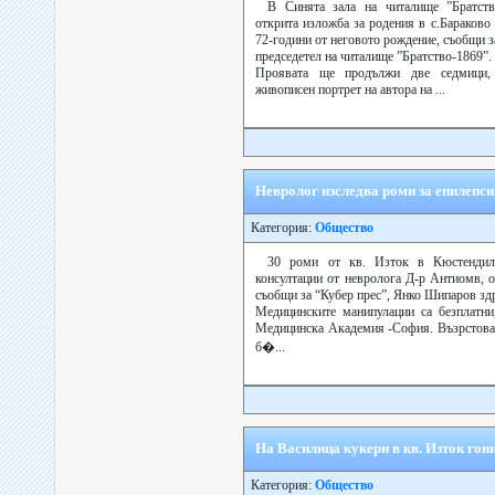
В Синята зала на читалище ”Братст
открита изложба за родения в с.Бараково
72-години от неговото рождение, съобщи 
председетел на читалище ”Братство-1869”.
Проявата ще продължи две седмици, 
живописен портрет на автора на ...
Невролог изследва роми за епилепси
Категория:
Общество
30 роми от кв. Изток в Кюстендил
консултации от невролога Д-р Антиомв, о
съобщи за “Кубер прес”, Янко Шипаров здр
Медицинските манипулации са безплатни
Медицинска Академия -София. Възрстоват
б�...
На Василица кукери в кв. Изток гон
Категория:
Общество