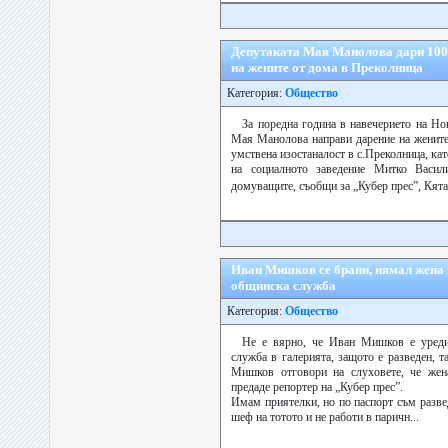
Депутаката Мая Манолова дари 1000
на жените от дома в Преколница
Категория:
Общество
За поредна година в навечерието на Но
Мая Манолова направи дарение на жените
умствена изостаналост в с.Преколница, кат
на социалното заведение Митко Васил
домуващите, съобщи за „Кубер прес”, Кята
Иван Мишков се брани, нямал жена к
общинска служба
Категория:
Общество
Не е вярно, че Иван Мишков е уреди
служба в галерията, защото е разведен, 
Мишков отговори на слуховете, че жена
предаде репортер на „Кубер прес”.
Имам приятелки, но по паспорт съм разве
шеф на тотото и не работи в паричн...