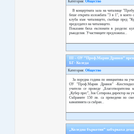
Категория:
Общество
В концертната зала на читалище ”Проб
беше открита изложбата ”3 в 1”, в която
клуба към читалището, съобщи пред ”Ку
председател на читалището.
Показани бяха експонати в раздели: ку
ръкоделия. Участниците предложиха...
ІІІ – ОУ ”Проф.Марин Дринов” преве
БГ- Коледа
Категория:
Общество
За поредна година по инициатива на уч
ОУ ”Проф.Марин Дринов” -Кюстендил 
учители се проведе „Благотворителна к
„Кубер прес”, Зоя Сотирова директор на у
Събраните 150 лв. са преведени по сме
камапнията са събран...
„Коледна бъркотия” забъркаха деца