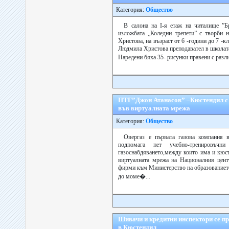
Категория:
Общество
В салона на І-я етаж на читалище ”Б
изложбата „Коледни трепети” с творби 
Христова, на възраст от 6 -години до 7 -к
Людмила Христова преподавател в школата
Наредени бяха 35- рисунки правени с разл
ПТГ”Джон Атанасов” –Кюстендил с 
във виртуалната мрежа
Категория:
Общество
Овергаз е първата газова компания в
подпомага пет учебно-тренировъч
газоснабдяването,между които има и кюст
виртуалната мрежа на Националния цент
фирми към Министерство на образованието
до моме�...
Шивачи и кредитни инспектори се пр
в Кюстендил