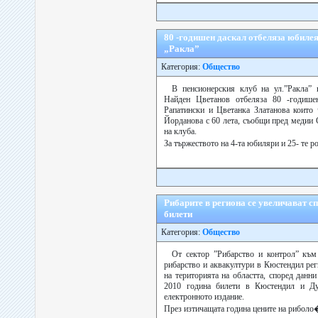
80 -годишен даскал отбеляза юбилея
„Ракла”
Категория:
Общество
В пенсионерския клуб на ул.”Ракла”
Найден Цветанов отбеляза 80 -годише
Рапатински и Цветанка Златанова които 
Йорданова с 60 лета, съобщи пред медии 
на клуба.
За тържеството на 4-та юбиляри и 25- те р
Рибарите в региона се увеличават с
билети
Категория:
Общество
От сектор ”Рибарство и контрол” към
рибарство и аквакултури в Кюстендил рег
на територията на областта, според данн
2010 година билети в Кюстендил и Ду
електронното издание.
През изтичащата година цените на риболо�