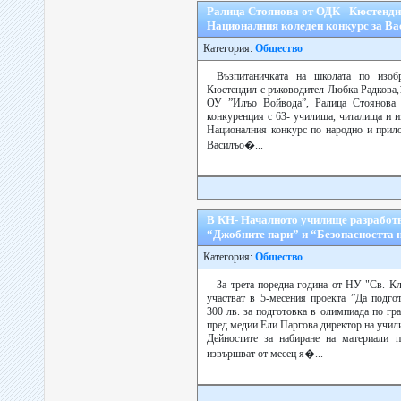
Ралица Стоянова от ОДК –Кюстендил 
Националния коледен конкурс за В
Категория:
Общество
Възпитаничката на школата по изоб
Кюстендил с ръководител Любка Радкова,
ОУ ”Илъо Войвода”, Ралица Стоянова 
конкуренция с 63- училища, читалища и 
Националния конкурс по народно и прил
Василъо�...
В КН- Началното училище разработв
“Джобните пари” и “Безопасността 
Категория:
Общество
За трета поредна година от НУ "Св. К
участват в 5-месения проекта ”Да подго
300 лв. за подготовка в олимпиада по гр
пред медии Ели Паргова директор на учил
Дейностите за набиране на материали п
извършват от месец я�...