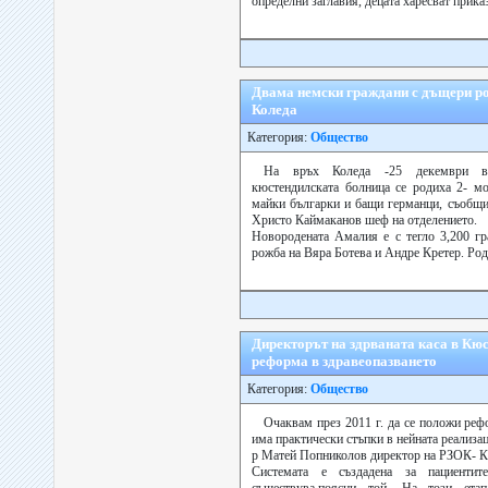
определни заглавия, децата харесват приказ
Двама немски граждани с дъщери р
Коледа
Категория:
Общество
На връх Коледа -25 декември в
кюстендилската болница се родиха 2- мо
майки българки и бащи германци, съобщи
Христо Каймаканов шеф на отделението.
Новородената Амалия е с тегло 3,200 гр
рожба на Вяра Ботева и Андре Кретер. Роди
Директорът на здрваната каса в Кюст
реформа в здравеопазването
Категория:
Общество
Очаквам през 2011 г. да се положи реф
има практически стъпки в нейната реализац
р Матей Попниколов директор на РЗОК- К
Системата е създадена за пациенти