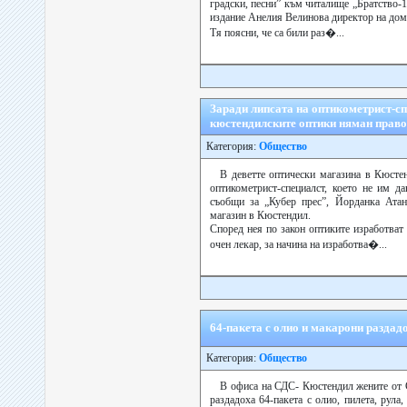
градски, песни” към читалище „Братство-
издание Анелия Велинова директор на дом
Тя поясни, че са били раз�...
Заради липсата на оптикометрист-сп
кюстендилските оптики няман право
Категория:
Общество
В деветте оптически магазина в Кюстен
оптикометрист-специалст, което не им да
съобщи за „Кубер прес”, Йорданка Атан
магазин в Кюстендил.
Според нея по закон оптиките изработват
очен лекар, за начина на изработва�...
64-пакета с олио и макарони разда
Категория:
Общество
В офиса на СДС- Кюстендил жените от
раздадоха 64-пакета с олио, пилета, рула,