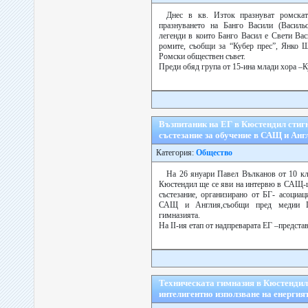
Днес в кв. Изток празнуват ромска
празнуването на Банго Васили (Василь
легенди в които Банго Васил е Свети Вас
ромите, съобщи за “Кубер прес”, Янко 
Ромски обществен съвет.
Преди обяд група от 15-ина млади хора –Ку
Възпитаник на ЕГ в Кюстендил стиг
състезание за обучение в САЩ и Анг
Категория:
Общество
На 26 януари Павел Вълканов от 10 кл
Кюстендил ще се яви на интервю в САЩ-цен
състезание, организирано от БГ- асоциац
САЩ и Англия,съобщи пред медии П
гимназията.
На ІІ-ия етап от надпреварата ЕГ –представ
Техническата гимназия в Кюстендил
интелигентно използване на енергия