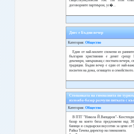
съществува,поясни той. На този ета
договорните партнърои, ус�...
Днес е Бъдни вечер
Категория:
Общество
Един от най-милите спомени из ранните
българин християнин е денят срещу 
декември, завършващ с постната вечеря, с
традиции. Бъдни вечер е един от най-важ
посветен на дома, огнището и семейството.
Стопанката на гимназията по туриз
изложба-базар разчупи питката с къ
Категория:
Общество
В ПТГ ”Никола Й.Вапцаров”- Кюстендил
базар на която бяха предложени над 30
баници и сладкарски вкусотии за цени от
Райка Тачева директор на гимназията.