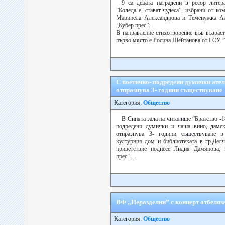
9 са децата наградени в ресор литер
”Коледа е, стават чудеса”, избрани от ко
Маринела Александрова и Теменужка Але
„Кубер прес”.
В направление стихотворение във възраст
първо място е Росина Шейтанова от І ОУ ”
С поетично- подредени думички ате
отпразнува 3- години съществуване
Категория:
Общество
В Синята зала на читалище ”Братство -
подредени думички и чаша вино, дамско
отпразнува 3- години съществуване в
културния дом и библиотеката в гр.Дел
приветствие поднесе Лидия Дамянова, 
прес”....
ВФ „Неразделни” с концерт отбеляз
Категория:
Общество