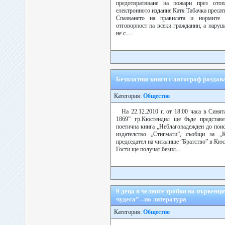
предотвратяване на пожари през отоп
електронното издание Катя Табачка преса
Спазването на правилата и нормите 
отговорност на всеки гражданин, а нару
не с...
Безплатнш книги с авгограф разда
Категория:
Общество
На 22.12.2010 г. от 18:00 часа в Синя
1869” гр.Кюстендил ще бъде представе
поетична книга „Неблагонадежден до пои
издателство „Стигмати”, съобщи за „
председател на читалище ”Братство” в Кюс
Гости ще получат безпл...
9 деца в челните тройки на първенци
чудеса” –по литература
Категория:
Общество