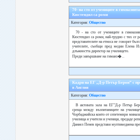
70- на сто от учениците в гимназият
Кюстендил са роми
Категория:
Общество
70 - на сто от учениците в гимнази
Кюстендил са роми, най-трудно с тях се ра
представителите на етноса не говорят бълг
учителите, съобщи пред медии Елена И
длъжността директор на училището.
Преди завършване на гиманз�...
Кадри на ЕГ „Д-р Петър Берон” с пр
в Англия
Категория:
Общество
В актовата зала на ЕГ”Д-р Петър Бер
среща между възпитаниците на училищ
Чорбаджийска които от сепетември миналат
училища и учители и ученици, предаде репо
Даниел Пенев представи мултимедиена през