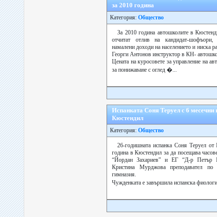
за 2010 година
Категория:
Общество
За 2010 година автошколите в Кюстенд
отчитат отлив на кандидат-шофъори, 
намалени доходи на населението и ниска 
Георги Антонов инструктор в КН- автошко
Цената на куросовете за управление на ав
за понижаване с оглед �...
Испанката Соня Теруел с 6 месечни
Кюстендил
Категория:
Общество
26-годишната испанка Соня Теруел от 
година в Кюстендил за да посещава часо
“Йордан Захариев” и ЕГ “Д-р Петър 
Кристина Мурджова преподавател по 
гимназия.
Чужденката е завършила испанска фиология