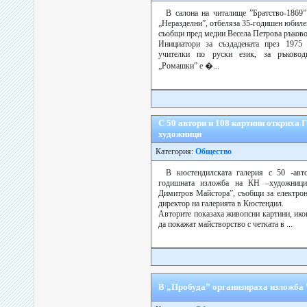
В салона на читалище ”Братство-1869
„Неразделни”, отбеляза 35-годишен юбиле
съобщи пред медии Весела Петрова ръково
Инициатори за създадената през 1975
учителки по руски език, за ръковод
„Ромашки” е �...
С 50 автори и 108 картини откриха 
художници
Категория:
Общество
В кюстендилската галерия с 50 -авт
годишната изложба на КН –художници
Димитров Майстора”, съобщи за електрон
директор на галерията в Кюстендил.
Авторите показаха живопсни картини, ико
да покажат майстворство с четката в ...
В „Пробуда” организираха изложба 