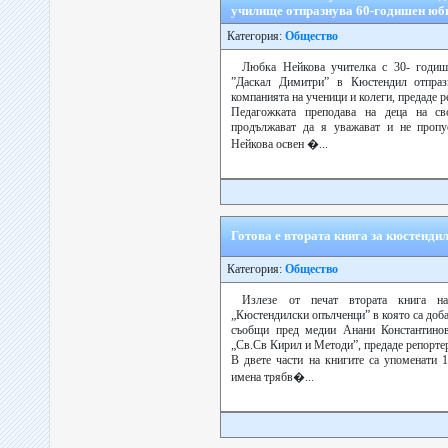
училище отпразнува 60-годишен юб
Категория:
Общество
Любка Нейкова учителка с 30- годише
”Даскал Димитри” в Кюстендил отпраз
компанията на ученици и колеги, предаде р
Педагожката преподава на деца на св
продължават да я уважават и не пропус
Нейкова освен �...
Готова е втората книга за кюстенди
Категория:
Общество
Излезе от печат втората книга н
„Кюстендилски опълченци” в която са доб
съобщи пред медии Анани Константинов
„Св.Св Кирил и Методи”, предаде репортер
В двете части на книгите са упоменати 
имена трябв�...