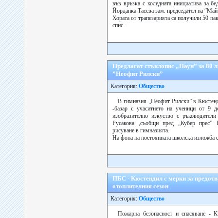
във връзка с коледната инициатива за б
Йорданка Тасева зам. председател на ”Ма
Хората от трапезарията са получили 50 пак
спис...
Предлагат стъклопис „Паун” за 80 л
”Неофит Рилски”
Категория:
Общество
В гимназия „Неофит Рилски” в Кюстенд
-базар с учаситието на ученици от 9 д
изобразително изкуство с ръководител
Русакова ,съобщи пред „Кубер прес” 
рисуване в гимназията.
На фона на постоянната школска изложба са
ПБС - Кюстендил с мерки за предотв
отоплителния сезон
Категория:
Общество
Пожарна безопасност и спасяване - К