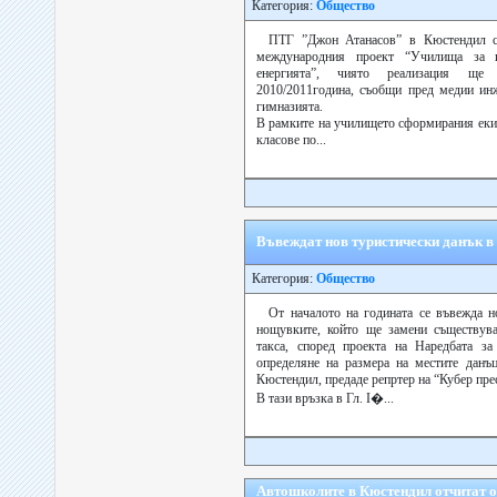
Категория:
Общество
ПТГ ”Джон Атанасов” в Кюстендил с
международния проект “Училища за и
енергията”, чиято реализация ще
2010/2011година, съобщи пред медии ин
гимназията.
В рамките на училището сформирания екип
класове по...
Въвеждат нов туристически данък в
Категория:
Общество
От началото на годината се въвежда н
нощувките, който ще замени съществува
такса, според проекта на Наредбата за
определяне на размера на местите данъ
Кюстендил, предаде репртер на “Кубер пре
В тази връзка в Гл. І�...
Автошколите в Кюстендил отчитат 