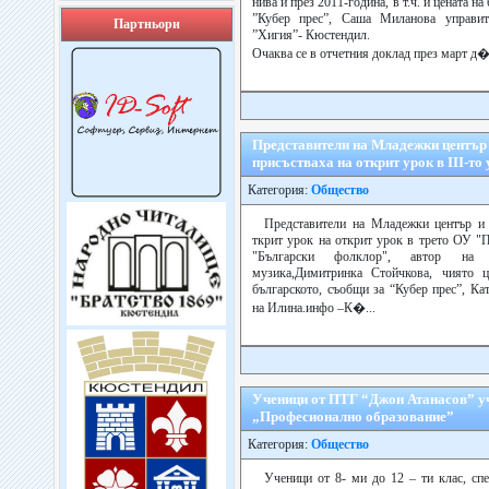
нива и през 2011-година, в т.ч. и цената н
”Кубер прес”, Саша Миланова управит
Партньори
”Хигия”- Кюстендил.
Очаква се в отчетния доклад през март д�.
Представители на Младежки център
присъстваха на открит урок в ІІІ-то
Категория:
Общество
Представители на Младежки център и 
ткрит урок на открит урок в трето ОУ "
"Български фолклор", автор на 
музика,Димитринка Стойчкова, чиято 
българското, съобщи за “Кубер прес”, Ка
на Илина.инфо –К�...
Ученици от ПТГ “Джон Атанасов” уч
„Професионално образование”
Категория:
Общество
Ученици от 8- ми до 12 – ти клас, спе