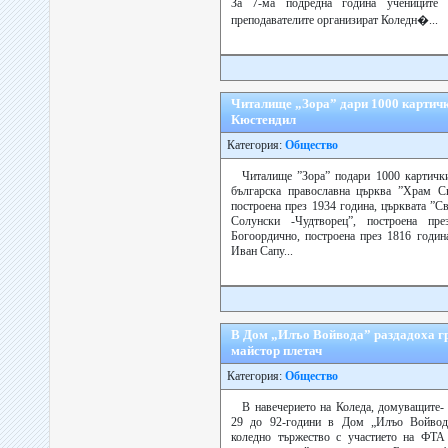
За 7-ма подрeдна година ученицит
преподавателите организират Коледн�...
Читалище „Зора” дари 1000 картичк
Кюстендил
Категория:
Общество
Читалище ”Зора” подари 1000 картичк
българска православна църква ”Храм С
построена през 1934 година, църквата ”
Солунски -Чудтворец”, построена пр
Богоордично, построена през 1816 годин
Иван Сапу...
В Дом „Илъо Войвода” раздадоха гр
майстор плетач
Категория:
Общество
В навечерието на Коледа, домуващите- 
29 до 92-години в Дом „Илъо Войвода
коледно тържество с участието на ФТА 