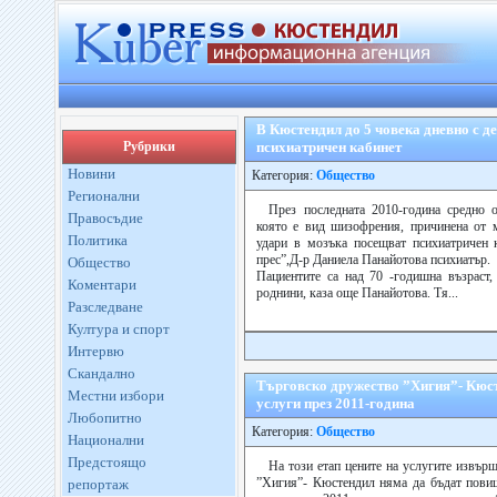
В Кюстендил до 5 човека дневно с 
Рубрики
психиатричен кабинет
Новини
Категория:
Общество
Регионални
През последната 2010-година средно 
Правосъдие
която е вид шизофрения, причинена от 
Политика
удари в мозъка посещват психиатричен 
прес”,Д-р Даниела Панайотова психиатър.
Общество
Пациентите са над 70 -годишна възраст,
Коментари
роднини, каза още Панайотова. Тя...
Разследване
Култура и спорт
Интервю
Скандално
Търговско дружество ”Хигия”- Кюст
Местни избори
услуги през 2011-година
Любопитно
Категория:
Общество
Национални
Предстоящо
На този етап цените на услугите извър
”Хигия”- Кюстендил няма да бъдат повиш
репортаж