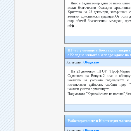
Днес е Бъдни вечер един от най-милите
всеки благочестив българин християн
Христово на 25 декември, завършващ с 
вековни християнски традиции.От този д
стар обичай благочестиви младежи, пре
об�...
ІІІ –то училище в Кюстендил закри с
с Коледнa изложба и подреждане на 
Категория:
Общество
На 23-декември ІІІ-ОУ ”Проф.Марин
Седмицата на Випуск-2 клас с обощоу
началото на учебната година,целта е
извънкласни дейности, съобщи пред ”
начален учител в училището.
Под мотото ”Каравай скача на полица”,бях
Работодателите в Кюстендил масово
Категория:
Общество