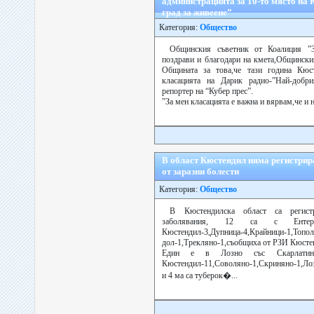
администрацията за 10-то място на
град за живеене”
Категория:
Общество
Общинския съветник от Коалиция ”
поздрави и благодари на кмета,Общински
Общината за това,че тази година Кюс
класацията на Дарик радио-”Най-добри
репортер на “Кубер прес”.
”За мен класацията е важна и вярвам,че и н
В област Кюстендил няма регистрир
от заразни болести
Категория:
Общество
В Кюстендилска област са регист
заболявания, 12 са с Енте
Кюстендил-3,Дупница-4,Крайници-1,Топол
дол-1,Трекляно-1,съобщиха от РЗИ Кюсте
Един е в Лозно със Скарлатин
Кюстендил-11,Соволяно-1,Скриняно-1,Лоз
и 4 ма са туберок�...