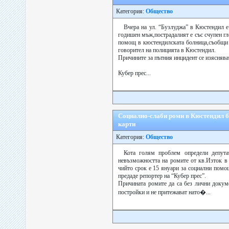
Категория:
Общество
Вчера на ул. “Бузлуджа” в Кюстендил е
годишен мъж,пострадалият е със счупен гл
помощ в кюстендилската болница,съобщи 
говорител на полицията в Кюстендил.
Причините за пътния инцидент се изясняв
Кубер прес...
Социално-слаби роми в Кюстендил б
карти
Категория:
Общество
Кота голям проблем определи депут
невъзможността на ромите от кв.Изток в
чийто срок е 15 януари за социални помо
предаде репортер на “Кубер прес”.
Причината ромите да са без лични докум
постройки и не притежават нато�...