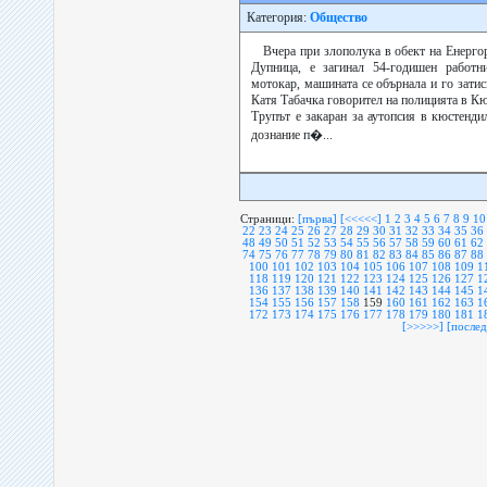
Категория:
Общество
Вчера при злополука в обект на Енерго
Дупница, е загинал 54-годишен работн
мотокар, машината се обърнала и го затис
Катя Табачка говорител на полицията в К
Трупът е закаран за аутопсия в кюстенди
дознание п�...
Страници:
[първа]
[<<<<<]
1
2
3
4
5
6
7
8
9
10
22
23
24
25
26
27
28
29
30
31
32
33
34
35
36
48
49
50
51
52
53
54
55
56
57
58
59
60
61
62
74
75
76
77
78
79
80
81
82
83
84
85
86
87
88
100
101
102
103
104
105
106
107
108
109
1
118
119
120
121
122
123
124
125
126
127
1
136
137
138
139
140
141
142
143
144
145
1
154
155
156
157
158
159
160
161
162
163
1
172
173
174
175
176
177
178
179
180
181
1
[>>>>>]
[послед