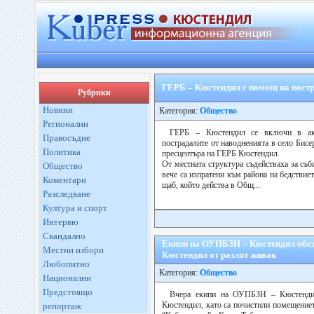
ГЕРБ – Кюстендил с помощ на постр
Рубрики
Новини
Категория:
Общество
Регионални
ГЕРБ – Кюстендил се включи в акц
Правосъдие
пострадалите от наводненията в село Бисе
Политика
пресцентъра на ГЕРБ Кюстендил.
От местната структура съдействаха за съб
Общество
вече са изпратени към района на бедствие
Коментари
щаб, който действа в Общ...
Разследване
Култура и спорт
Интервю
Скандално
Екипи на ОУПБЗН – Кюстендил обе
Местни избори
Кюстендил от разлят живак
Любопитно
Категория:
Общество
Национални
Предстоящо
Вчера екипи на ОУПБЗН – Кюстенди
Кюстендил, като са почистили помещениет
репортаж