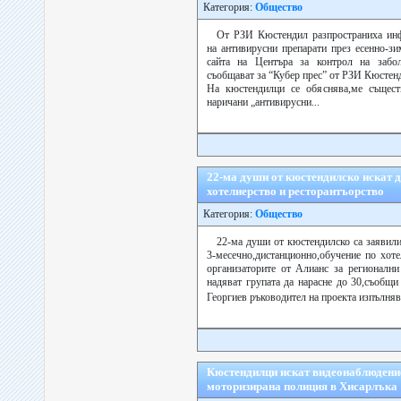
Категория:
Общество
От РЗИ Кюстендил разпространиха инф
на антивирусни препарати през есенно-зи
сайта на Центъра за контрол на забо
съобщават за “Кубер прес” от РЗИ Кюстен
На кюстендилци се обяснява,ме съществ
наричани „антивирусни...
22-ма души от кюстендилско искат 
хотелиерство и ресторантъорство
Категория:
Общество
22-ма души от кюстендилско са заявили
3-месечно,дистанционно,обучение по хоте
организаторите от Алианс за регионални
надяват групата да нарасне до 30,съобщи
Георгиев ръководител на проекта изпълняв
Кюстендилци искат видеонаблюдение
моторизирана полиция в Хисарлъка