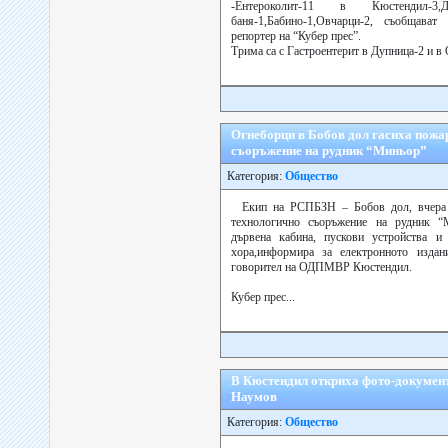
-Ентероколит-11 в Кюстендил-3,Дупн
баня-1,Бабино-1,Овчарци-2, съобщава
репортер на “Кубер прес”.
Трима са с Гастроентерит в Дупница-2 и в 
Огнеборци в Бобов дол гасиха пожа
съоръжение на рудник “Миньор”
Категория:
Общество
Екип на РСПБЗН – Бобов дол, вчера 
технологично съоръжение на рудник “
дървена кабина, пускови устройства и 
хора,информира за електронното издан
говорител на ОДПМВР Кюстендил.
Кубер прес...
В Кюстендил откриха фото-документ
Наумов
Категория:
Общество