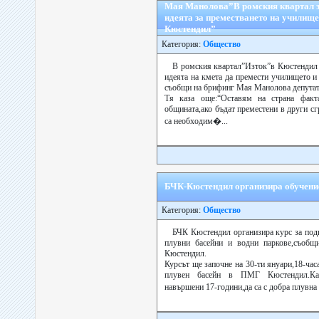
Мая Манолова”В ромския квартал з
идеята за преместването на училище
Кюстендил”
Категория:
Общество
В ромския квартал”Изток”в Кюстендил 
идеята на кмета да премести училището и 
съобщи на брифинг Мая Манолова депутат
Тя каза още:“Оставям на страна факт
общината,ако бъдат преместени в други с
са необходим�...
БЧК-Кюстендил организира обучение
Категория:
Общество
БЧК Кюстендил организира курс за подг
плувни басейни и водни паркове,съобщ
Кюстендил.
Курсът ще започне на 30-ти януари,18-час
плувен басейн в ПМГ Кюстендил.Ка
навършени 17-години,да са с добра плувна