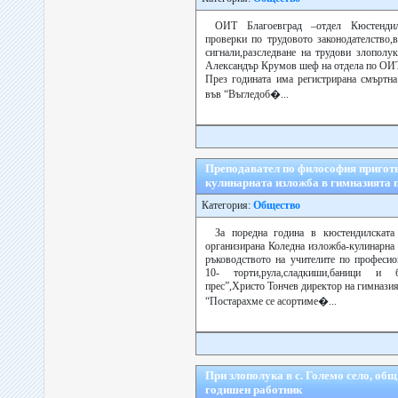
ОИТ Благоевград –отдел Кюстенди
проверки по трудовото законодателство,
сигнали,разследване на трудови злополу
Александър Крумов шеф на отдела по ОИ
През годината има регистрирана смъртна
във “Въгледоб�...
Преподавател по философия приготв
кулинарната изложба в гимназията 
Категория:
Общество
За поредна година в кюстендилскат
организирана Коледна изложба-кулинарна 
ръководството на учителите по професио
10- торти,рула,сладкиши,баници и 
прес”,Христо Тончев директор на гимназия
“Постарахме се асортиме�...
При злополука в с. Големо село, общ
годишен работник