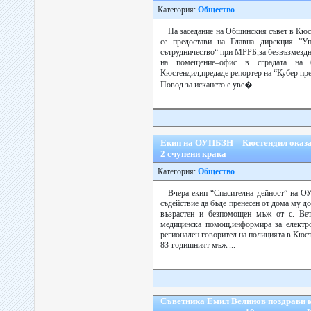
Категория:
Общество
На заседание на Общинския съвет в Кюс
се предостави на Главна дирекция ”Уп
сътрудничество“ при МРРБ,за безвъзмездн
на помещение–офис в сградата на
Кюстендил,предаде репортер на “Кубер пре
Повод за искането е уве�...
Екип на ОУПБЗН – Кюстендил оказ
2 счупени крака
Категория:
Общество
Вчера екип “Спасителна дейност” на О
съдействие да бъде пренесен от дома му 
възрастен и безпомощен мъж от с. Вет
медицинска помощ,информира за електро
регионален говорител на полицията в Кюс
83-годишният мъж ...
Съветника Емил Велинов поздрави к