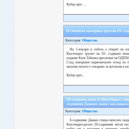
Кубер прес ...
В Гюешево намериха труп на 65- г
Категория:
Общество
На 1-януари в събота е открит на у
Кюстендил трупът на 65- годишен мъж
издание Катя Табачка пресаташе на ОДП
След извършен първоначален оглед по т
насилие,тялото е откарано за аутопсия в к
Кубер прес...
50-годишна жена от Кюстендил с вну
годишния Данаил, видял как изнаси
Категория:
Общество
8-годишния Данаил станал неволен свиде
Кюстендил,когато 29-годишния негов по
майка им е настанен в приемно семей