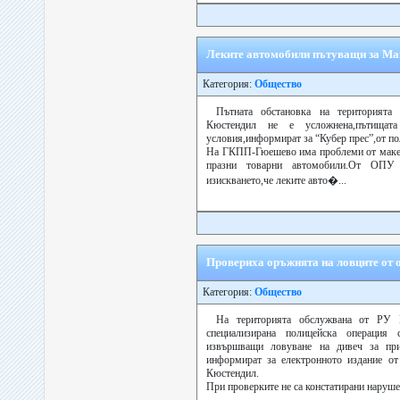
Леките автомобили пътуващи за Мак
Категория:
Общество
Пътната обстановка на територият
Кюстендил не е усложнена,пътища
условия,информират за “Кубер прес”,от п
На ГКПП-Гюешево има проблеми от макед
празни товарни автомобили.От ОПУ
изискването,че леките авто�...
Провериха оръжията на ловците от
Категория:
Общество
На територията обслужвана от РУ 
специализирана полицейска операция
извършващи ловуване на дивеч за при
информират за електронното издание от
Кюстендил.
При проверките не са констатирани наруше