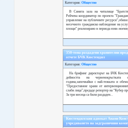
Категория:
Общество
В Синята зала на читалище ”Братст
Рейчева координатор по проекта ”Гражда
управление на публичните ресурси”,обяви
месечното гражданско наблюдение на услу
площи” реализирано в периода юни–ноември
350-тона раздадени хранителни про
отчете БЧК Кюстендил
Категория:
Общество
На брифинг директорът на БЧК Кюсте
дейността на червенокръстката 
година,започвайки с най-тежката и обем
“Предоставяне храни от интервенционни
слаби лица”,предаде репортер на “Кубер пр
За три месеца са били раздаден...
Кюстендилския адвокат Анани Конст
учредяването на задграничния коми