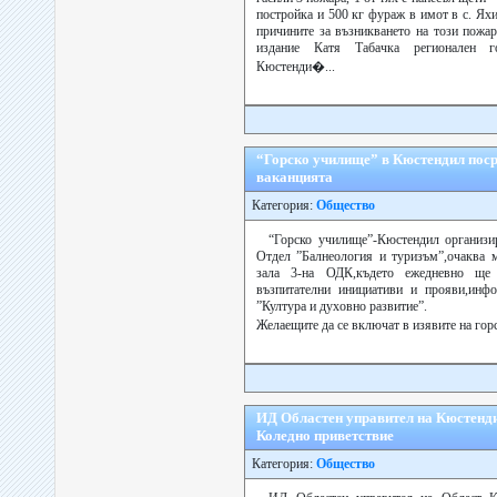
постройка и 500 кг фураж в имот в с. Я
причините за възникването на този пожа
издание Катя Табачка регионален 
Кюстенди�...
“Горско училище” в Кюстендил пос
ваканцията
Категория:
Общество
“Горско училище”-Кюстендил организ
Отдел ”Балнеология и туризъм”,очаква м
зала 3-на ОДК,където ежедневно ще 
възпитателни инициативи и прояви,инф
”Култура и духовно развитие”.
Желаещите да се включат в изявите на гор
ИД Областен управител на Кюстенди
Коледно приветствие
Категория:
Общество