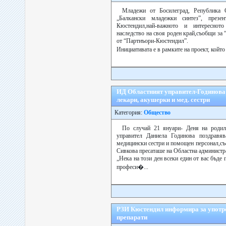
Младежи от Босилеград, Република 
„Балкански младежки синтез”, презе
Кюстендил,най-важното и интересното
наследство на своя роден край,съобщи за
от “Партнъори-Кюстендил”.
Инициативата е в рамките на проект, който
ИД Областният управител-Годинова 
лекари, акушерки и мед. сестри
Категория:
Общество
По случай 21 януари- Деня на роди
управител Даниела Годинова поздравяв
медицински сестри и помощен персонал,съ
Сивкова пресаташе на Областна админист
„Нека на този ден всеки един от вас бъде 
професи�...
РЗИ Кюстендил информира за употр
препарати