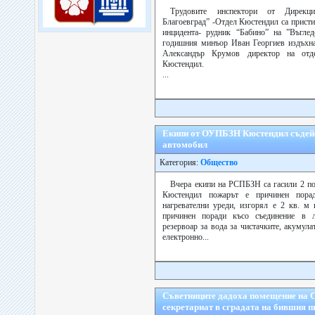
Трудовите инспектори от Дирекц
Благоевград” -Отдел Кюстендил са присти
инцидента- рудник “Бабино” на ”Въглед
годишния минъор Иван Георгиев издъхна
Александър Крумов директор на отд
Кюстендил.
...
Екипи от ОУПБЗН Кюстендил съдейст
автомобил
Категория:
Общество
Вчера екипи на РСПБЗН са гасили 2 по
Кюстендил пожарът е причинен порад
нагревателни уреди, изгорял е 2 кв. м 
причинен поради късо съединение в л
резервоар за вода за чистачките, акумул
електронно...
Съветниците дадоха помещение на 
секретариат в сградата на бившия 