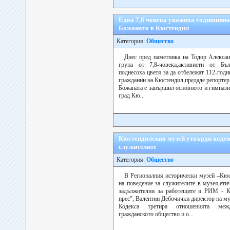
Едва 7,8 човека уважиха годишнина
Божаната в Кюстендил
Категория:
Общество
Днес пред паметника на Тодор Алекса
група от 7,8-човека,активисти от Бъ
поднесоха цветя за да отбележат 112-год
гражданин на Кюстендил,предаде репортер 
Божаната е завършил основното и гимнази
град Кю...
Кюстендилския музей утвърди кодекс
служителите
Категория:
Общество
В Регионалния исторически музей –Кюс
на поведение за служителите в музея,ети
задължителни за работещите в РИМ - К
прес”, Валентин Дебочички директор на му
Кодекса третира отношенията меж
гражданското общество и о...