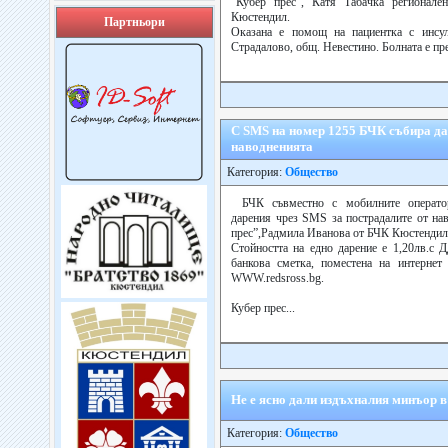
“Кубер прес”, Катя Табачка регионале
Кюстендил.
Партньори
Оказана е помощ на пациентка с инсу
Страдалово, общ. Невестино. Болната е прен
С SMS на номер 1255 БЧК събира да
наводненията
Категория:
Общество
БЧК съвместно с мобилните операто
дарения чрез SMS за пострадалите от на
прес”,Радмила Иванова от БЧК Кюстендил
Стойността на едно дарение е 1,20лв.с 
банкова сметка, поместена на интернет 
WWW.redsross.bg.
Кубер прес...
Не е ясно дали издъхналия минъор 
Категория:
Общество