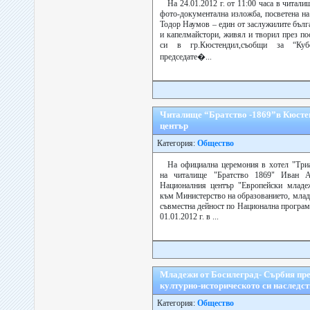
На 24.01.2012 г. от 11:00 часа в читали
фото-документална изложба, посветена на
Тодор Наумов – един от заслужилите бълг
и капелмайстори, живял и творил през по
си в гр.Кюстендил,съобщи за “Ку
председате�...
Читалище “Братство -1869”в Кюсте
център
Категория:
Общество
На официална церемония в хотел "Триа
на читалище "Братство 1869" Иван А
Националния център "Европейски младе
към Министерство на образованието, млад
съвместна дейност по Национална програм
01.01.2012 г. в ...
Младежи от Босилеград- Сърбия пре
културно-историческото си наследс
Категория:
Общество