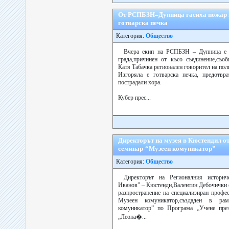
От РСПБЗН–Дупница гасиха пожар 
готварска печка
Категория:
Общество
Вчера екип на РСПБЗН – Дупница е 
града,причинен от късо съединение,съо
Катя Табачка регионален говорител на пол
Изгоряла е готварска печка, предотвра
пострадали хора.
Кубер прес...
Директорът на музея в Кюстендил о
семинар-“Музеен комуникатор”
Категория:
Общество
Директорът на Регионалния истори
Иванов” – Кюстенди,Валентин Дебочички 
разпространение на специализиран профе
Музеен комуникатор,създаден в ра
комуникатор” по Програма „Учене пре
„Леона�...