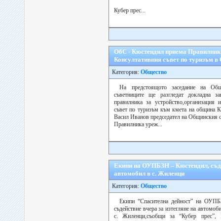
Кубер прес...
ОбС - Кюстендил приема Правилник 
Консултативния съвет по туризъм 
Категория:
Общество
На предстоящото заседание на Об
съветниците ще разгледат докладна з
правилника за устройство,организация 
съвет по туризъм към кмета на община 
Васил Иванов председател на Общинския с
Правилника уреж...
Екипи на ОУПБЗН – Кюстендил, съде
автомобил в с. Жиленци
Категория:
Общество
Екипи “Спасителна дейност” на ОУПБ
съдействие вчера за изтегляне на автомоби
с. Жиленци,съобщи за “Кубер прес”, 