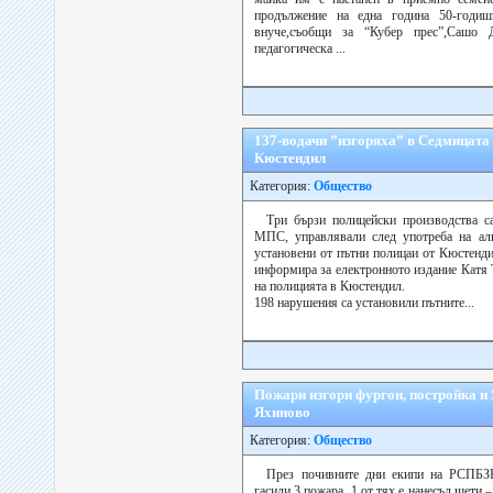
продължение на една година 50-годи
внуче,съобщи за “Кубер прес”,Сашо 
педагогическа ...
137-водачи ”изгоряха” в Седмицата 
Кюстендил
Категория:
Общество
Три бързи полицейски производства с
МПС, управлявали след употреба на алк
установени от пътни полицаи от Кюстенди
информира за електронното издание Катя 
на полицията в Кюстендил.
198 нарушения са установили пътните...
Пожари изгори фургон, постройка и 5
Яхиново
Категория:
Общество
През почивните дни екипи на РСПБЗ
гасили 3 пожара, 1 от тях е нанесъл щети 