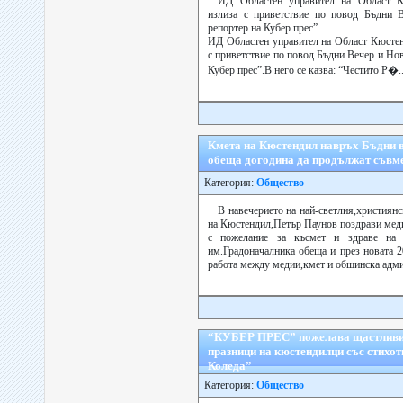
ИД Областен управител на Област К
излиза с приветствие по повод Бъдни В
репортер на Кубер прес”.
ИД Областен управител на Област Кюстен
с приветствие по повод Бъдни Вечер и Нов
Кубер прес”.В него се казва: “Честито Р�..
Кмета на Кюстендил навръх Бъдни в
обеща догодина да продължат съвм
Категория:
Общество
В навечерието на най-светлия,християн
на Кюстендил,Петър Паунов поздрави меди
с пожелание за късмет и здраве на 
им.Градоначалника обеща и през новата 2
работа между медии,кмет и общинска адми
“КУБЕР ПРЕС” пожелава щастливи
празници на кюстендилци със стихо
Коледа”
Категория:
Общество