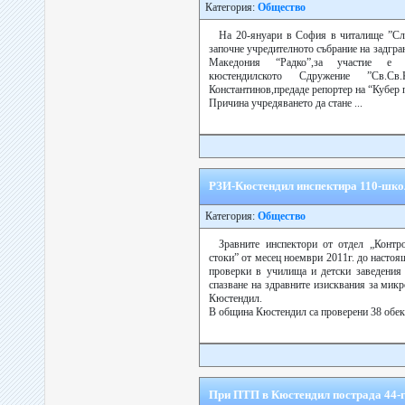
Категория:
Общество
На 20-януари в София в читалище ”Сла
започне учредителното събрание на задгра
Македония “Радко”,за участие е 
кюстендилското Сдружение ”Св.Св
Константинов,предаде репортер на “Кубер 
Причина учредяването да стане ...
РЗИ-Кюстендил инспектира 110-школ
Категория:
Общество
Зравните инспектори от отдел „Контр
стоки” от месец ноември 2011г. до насто
проверки в училища и детски заведения
спазване на здравните изисквания за мик
Кюстендил.
В община Кюстендил са проверени 38 обекта
При ПТП в Кюстендил пострада 44