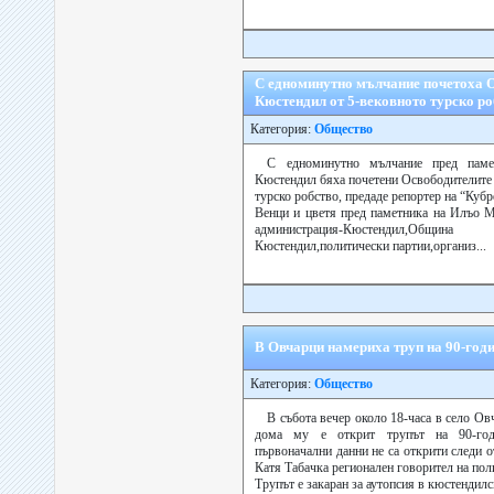
С едноминутно мълчание почетоха 
Кюстендил от 5-вековното турско р
Категория:
Общество
С едноминутно мълчание пред пам
Кюстендил бяха почетени Освободителите 
турско робство, предаде репортер на “Кубр
Венци и цветя пред паметника на Илъо М
администрация-Кюстендил,Об
Кюстендил,политически партии,организ...
В Овчарци намериха труп на 90-год
Категория:
Общество
В събота вечер около 18-часа в село О
дома му е открит трупът на 90-го
първоначални данни не са открити следи 
Катя Табачка регионален говорител на пол
Трупът е закаран за аутопсия в кюстендилс