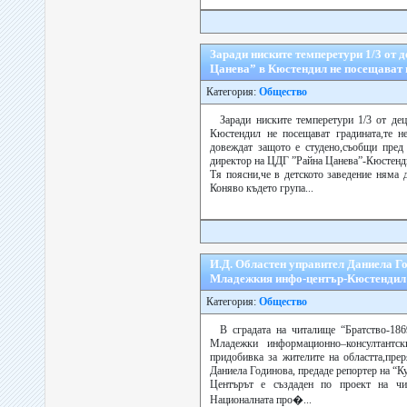
Заради ниските темперетури 1/3 от 
Цанева” в Кюстендил не посещават 
Категория:
Общество
Заради ниските темперетури 1/3 от де
Кюстендил не посещават градината,те н
довеждат защото е студено,съобщи пред
директор на ЦДГ ”Райна Цанева”-Кюстенд
Тя поясни,че в детското заведение няма 
Коняво където група...
И.Д. Областен управител Даниела Го
Младежкия инфо-център-Кюстендил
Категория:
Общество
В сградата на читалище “Братство-18
Младежки информационно–консултантск
придобивка за жителите на областта,пре
Даниела Годинова, предаде репортер на “Ку
Центърът е създаден по проект на чи
Националната про�...