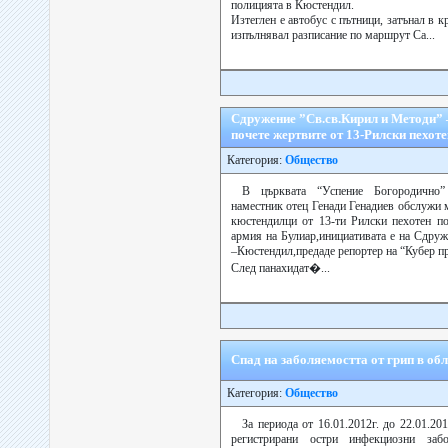
полицията в Кюстендил.
Изтеглен е автобус с пътници, затънал в к
изпълнявал разписание по маршрут Са...
Сдружение ”Св.св.Кирил и Методи” 
почете жертвите от 13-Рилски пехоте
Категория:
Общество
В църквата “Успение Богородично”
наместник отец Генади Генадиев обслужи 
кюстендилци от 13-ти Рилски пехотен по
армия на Булиар,инициативата е на Сдру
–Кюстендил,предаде репортер на “Кубер пр
След панахидат�...
Спад на заболяемостта от грип в об
Категория:
Общество
За периода от 16.01.2012г. до 22.01.20
регистрирани остри инфекциозни заб