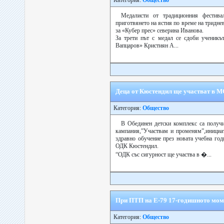
Категория:
Общество
Медалисти от традиционния фестива
приготвянето на ястия по време на тридн
за «Кубер прес» северина Иванова.
За трети път с медал се сдоби ученик
Вапцаров» Кристиян А...
Деца от Кюстендил ще участват в
Категория:
Общество
В Обединен детски комплекс са получ
кампания,”Участвам и променям”,инициат
здравно обучение през новата учебна го
ОДК Кюстендил.
“ОДК със сигурност ще участва в �...
При ПТП на Е-79 17-годишното моми
Категория:
Общество