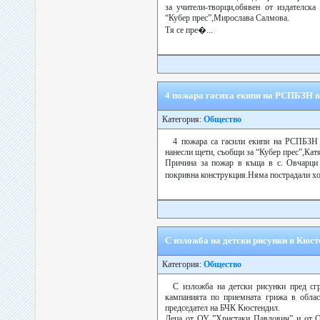
за учители-творци,обявен от издателска
“Кубер прес”,Мирослава Салмова.
Тя се пре�...
4 пожара гасиха екипи на РСПБЗН в
Категория:
Общество
4 пожара са гасили екипи на РСПБЗН 
нанесли щети, съобщи за “Кубер прес”,Кат
Причина за пожар в къща в с. Овчарци 
покривна конструкция.Няма пострадали хор
С изложба на детски рисунки в Кюс
Категория:
Общество
С изложба на детски рисунки пред сг
кампанията по приемната грижа в обла
председател на БЧК Кюстендил.
Деца от ОУ ”Христаки Павлович” и от О