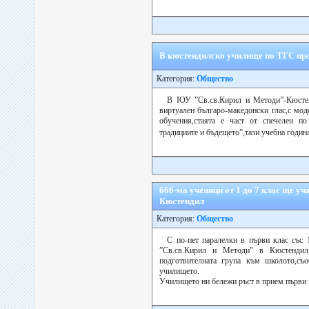
В кюстендилско училище по ТГС про
Категория:
Общество
В ІОУ ”Св.св.Кирил и Методи”-Кюстен
виртуален българо-македонски глас,с мод
обучения,стаята е част от спечелен п
традициите и бъдещето”,тази учебна годин
666-ма ученици от 1 до 7 клас ще уч
Кюстендил
Категория:
Общество
С по-пет паралелки в първи клас със 
”Св.св.Кирил и Методи” в Кюстендил,
подготвителната група към школото,съ
училището.
Училището ни бележи ръст в прием първи и