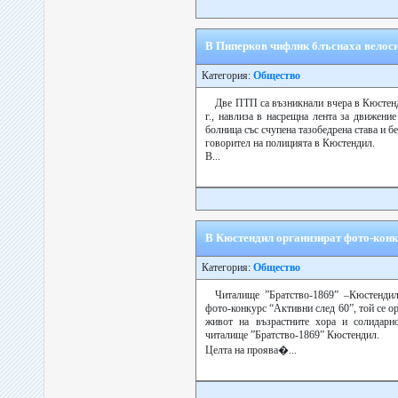
В Пиперков чифлик блъснаха велоси
Категория:
Общество
Две ПТП са възникнали вчера в Кюстенди
г., навлиза в насрещна лента за движени
болница със счупена тазобедрена става и б
говорител на полицията в Кюстендил.
В...
В Кюстендил организират фото-конк
Категория:
Общество
Читалище ”Братство-1869” –Кюстенди
фото-конкурс “Активни след 60”, той се о
живот на възрастните хора и солидарн
читалище ”Братство-1869” Кюстендил.
Целта на проява�...