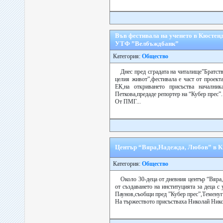
Във фестивала на ученето в Кюстенд
УТФ ”Велбъждбанк”
Категория:
Общество
Днес пред сградата на читалище”Братст
целия живот”,фестивала е част от проект
ЕК,на откриването присъства начални
Петкова,предаде репортер на “Кубер прес”.
От ПМГ...
Център “Вяра,Надежда, Любов” в Кю
Категория:
Общество
Около 30-деца от дневния център “Вяра
от създаването на институцията за деца с
Паунов,съобщи пред ”Кубер прес”,Теменуг
На тържеството присъстваха Николай Никол