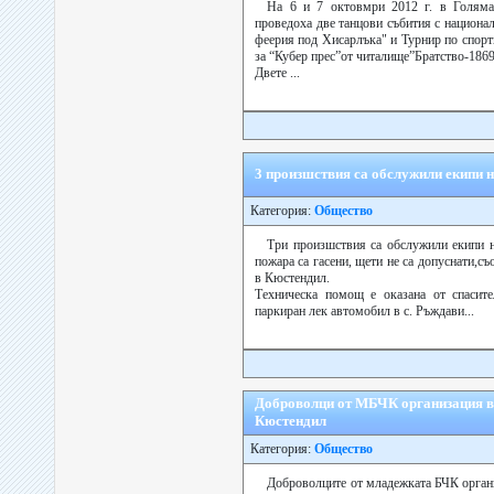
На 6 и 7 октовмри 2012 г. в Голяма
проведоха две танцови събития с национа
феерия под Хисарлъка" и Турнир по спорт
за “Кубер прес”от читалище”Братство-186
Двете ...
3 произшствия са обслужили екипи
Категория:
Общество
Три произшствия са обслужили екипи
пожара са гасени, щети не са допуснати,с
в Кюстендил.
Техническа помощ е оказана от спасит
паркиран лек автомобил в с. Ръждави...
Доброволци от МБЧК организация в
Кюстендил
Категория:
Общество
Доброволците от младежката БЧК органи