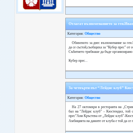
Отлагат възпоменанието за ген.Ива
Категория:
Общество
Обявеното за днес възпоменание за ген
да се състой,съобщиха за “Кубер прес” от 
Събитието трябваше да бъде организирано 
Кубер прес...
За четвърти път “Лейдис клуб” Кюс
Категория:
Общество
На 27 октомври в ресторанта на „Стри
бал на “Лейдис клуб” – Кюстендил, той с
прес”Ани Кръстева от „Лейдис клуб”-Кюст
Амбицията на дамите от клуба е той да се п