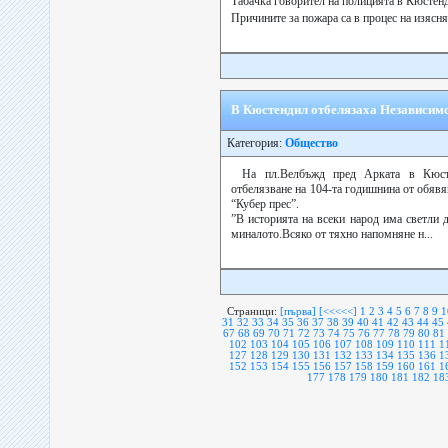
Табачка говорител на полицията в Кюстен
Причините за пожара са в процес на изясн
В Кюстендил отбелязаха Независим
Категория:
Общество
На пл.Велбъжд пред Арката в Кюст
отбелязване на 104-та годишнина от обявя
“Кубер прес”.
”В историята на всеки народ има светли 
миналото.Всяко от тяхно напомняне н...
Страници:
[първа]
[<<<<<]
1
2
3
4
5
6
7
8
9
1
31
32
33
34
35
36
37
38
39
40
41
42
43
44
45
67
68
69
70
71
72
73
74
75
76
77
78
79
80
81
102
103
104
105
106
107
108
109
110
111
1
127
128
129
130
131
132
133
134
135
136
1
152
153
154
155
156
157
158
159
160
161
1
177
178
179
180
181
182
18