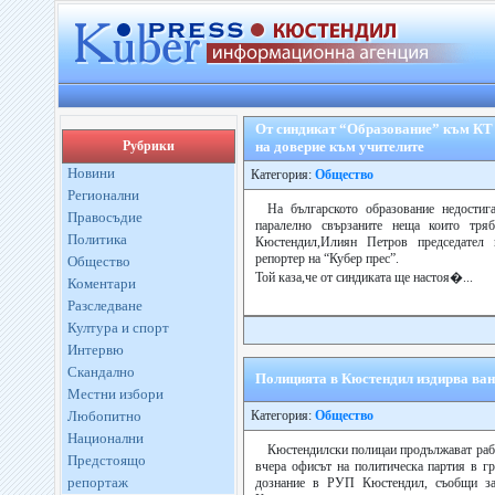
От синдикат “Образование” към КТ 
Рубрики
на доверие към учителите
Новини
Категория:
Общество
Регионални
На българското образование недостиг
Правосъдие
паралелно свързаните неща които тря
Политика
Кюстендил,Илиян Петров председател 
репортер на “Кубер прес”.
Общество
Той каза,че от синдиката ще настоя�...
Коментари
Разследване
Култура и спорт
Интервю
Скандално
Полицията в Кюстендил издирва ван
Местни избори
Любопитно
Категория:
Общество
Национални
Кюстендилски полицаи продължават рабо
Предстоящо
вчера офисът на политическа партия в гр
репортаж
дознание в РУП Кюстендил, съобщи за 