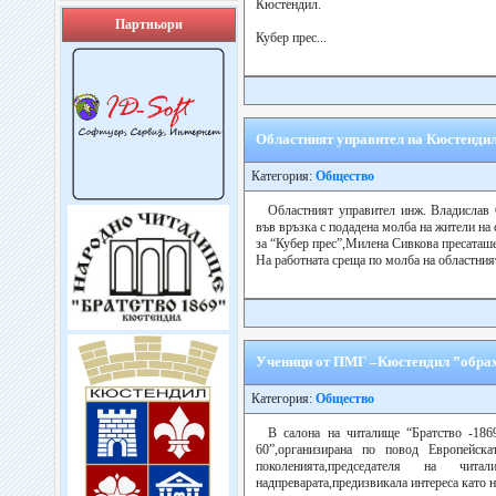
Кюстендил.
Партньори
Кубер прес...
Областният управител на Кюстендил
Категория:
Общество
Областният управител инж. Владислав 
във връзка с подадена молба на жители на 
за “Кубер прес”,Милена Сивкова пресаташ
На работната среща по молба на областният
Ученици от ПМГ –Кюстендил ”обрах
Категория:
Общество
В салона на читалище “Братство -18
60”,организирана по повод Европейск
поколенията,председателя на чи
надпреварата,предизвикала интереса като н