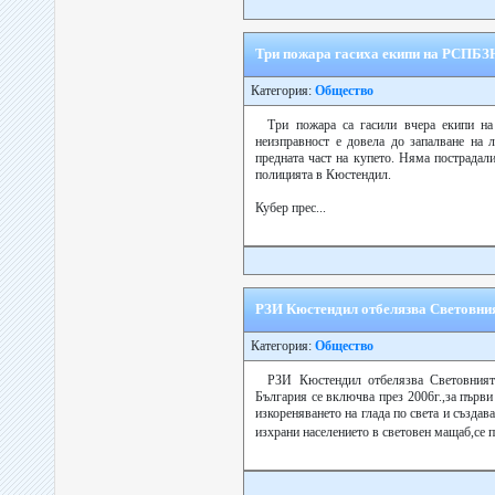
Три пожара гасиха екипи на РСПБЗ
Категория:
Общество
Три пожара са гасили вчера екипи н
неизправност е довела до запалване на л
предната част на купето. Няма пострадал
полицията в Кюстендил.
Кубер прес...
РЗИ Кюстендил отбелязва Световния
Категория:
Общество
РЗИ Кюстендил отбелязва Световният 
България се включва през 2006г.,за първи
изкореняването на глада по света и създав
изхрани населението в световен мащаб,се 