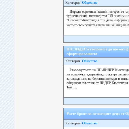
Категория:
Общество
Поради огромния заявен интерес от стр
туристическия пътеводител “15 значими о
”Осогово”-Кюстендил той дава информация
част от съвместната кампания на Община 
ПП ЛИДЕР в готовност да поемат фи
сформированията
Категория:
Общество
Ръководството на ПП-ЛИДЕР Кюстендил 
на младежката,партийна,структура решил
за овладяване на бедствия,пожари и извъ
общински съветник от ЛИДЕР Кюстендил.
Той п...
Расте броят на желаещите деца от О
Категория:
Общество