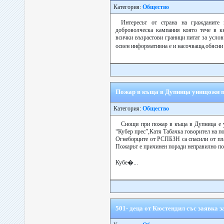
Категория:
Общество
Интересът от страна на гражданит
доброволческа кампания която тече в к
всички възрастови граници питат за усло
освен информативна е и насочваща,обясни 
Пожар в къща в Дупница унищожи п
Категория:
Общество
Снощи при пожар в къща в Дупница е 
“Кубер прес”,Катя Табачка говорител на п
Огнеборците от РСПБЗН са спасили от пла
Пожарът е причинен поради неправилно по
Кубе�...
501- деца от Кюстендил със заявка з