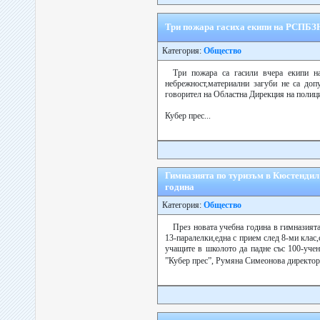
Три пожара гасиха екипи на РСПБЗ
Категория:
Общество
Три пожара са гасили вчера екипи н
небрежност,материални загуби не са доп
говорител на Областна Дирекция на полиц
Кубер прес...
Гимназията по туризъм в Кюстендил
година
Категория:
Общество
През новата учебна година в гимназият
13-паралелки,една с прием след 8-ми клас,
учащите в школото да падне със 100-учен
”Кубер прес”, Румяна Симеонова директор