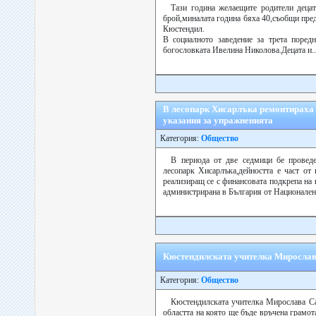
Тази година желаещите родители деца
брой,миналата година бяха 40,съобщи пре
Кюстендил.
В социалното заведение за трета поред
богословката Ивелина Николова.Децата и..
В лесопарк Хисарлъка ремонтираха п
указания за упражненията
Категория:
Общество
В периода от две седмици бе провед
лесопарк Хисарлъка,дейността е част от 
реализиращ се с финансовата подкрепа на
администрирана в България от Национален 
Кюстендилската учителка Мирослава
Категория:
Общество
Кюстендилската учителка Мирослава Са
областта на която ще бъде връчена грамот