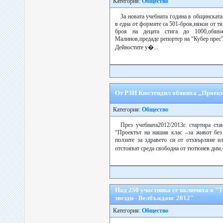
Категория:
Общество
За новата учебната година в общинската
в една от формите са 501-броя,някои от тя
броя на децата стига до 1000,обяв
Малинов,предаде репортер на “Кубер прес”
Дейностите у�...
От РЗИ Кюстендил обявиха „Проектъ
Категория:
Общество
През учебната2012/2013г. стартира ст
“Проектът на нашия клас –за живот без
ползите за здравето си от отхвърляне и
отстояват среда свободна от тютюнев дим,
Над 250 участника се включиха в "
звезди - Велбъжданс 2012"
Категория:
Общество