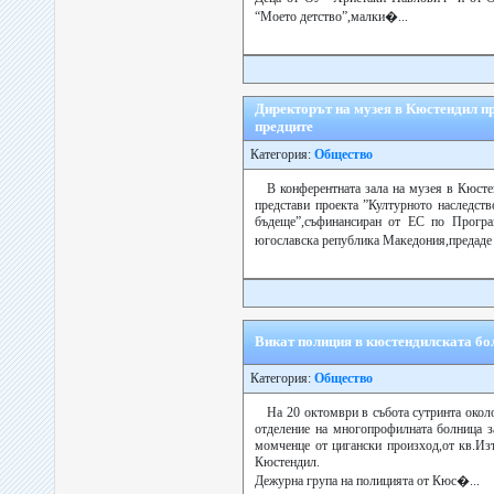
“Моето детство”,малки�...
Директорът на музея в Кюстендил пр
предците
Категория:
Общество
В конферентната зала на музея в Кюст
представи проекта ”Културното наследств
бъдеще”,съфинансиран от ЕС по Програ
югославска република Македония,предаде
Викат полиция в кюстендилската бо
Категория:
Общество
На 20 октомври в събота сутринта окол
отделение на многопрофилната болница з
момченце от цигански произход,от кв.Изт
Кюстендил.
Дежурна група на полицията от Кюс�...