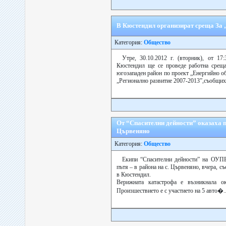
В Кюстендил организират среща За 
Категория:
Общество
Утре, 30.10.2012 г. (вторник), от 1
Кюстендил ще се проведе работна среща
югозападен район по проект „Енергийно о
„Регионално развитие 2007-2013”,съобщиха 
От “Спасителни дейности” оказаха п
Цървеняно
Категория:
Общество
Екипи “Спасителни дейности” на ОУПБ
пътя – в района на с. Цървеняно, вчера, с
в Кюстендил.
Верижната катастрофа е възникнала ок
Произшествието е с участието на 5 авто�..