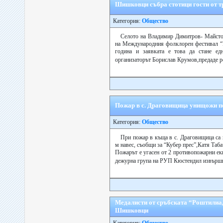
Шишковци събра стотици гости от т
Категория:
Общество
Селото на Владимир Димитров- Mайстор
на Международния фолклорен фестивал “Ба
година и заявката е това да стане ед
организаторът Борислав Крумов,предаде р
Пожар в с. Драговищица унищожи по
Категория:
Общество
При пожар в къща в с. Драговищица са 
м навес, съобщи за “Кубер прес”,Катя Таб
Пожарът е угасен от 2 противопожарни е
дежурна група на РУП Кюстендил извършва
Медалисти от сръбската “Роштилиад
Шишковци