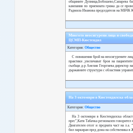
общините Дупница,Бобошево,Сапарева бан
кампания по приемната грижа да се пров
Радмила Иванова председателя на МБЧК К
Многото неосигурени лица и свобод
ЦСМП-Кюстендил
Категория:
Общество
С повишения брой на неосигурените лица
практики ,увеличават броя на пациенти
съобщи д-р Анелия Георгиева директор 
държавните структури с областния управите
На 3 октомври в Кюстендилска облас
Категория:
Общество
На 3 октомври в Кюстендилска област 
прес”,Катя Табачка регионален говорител 
Двигателен отсег и предната част на л.а
бил паркиран пред дома на собственика в 