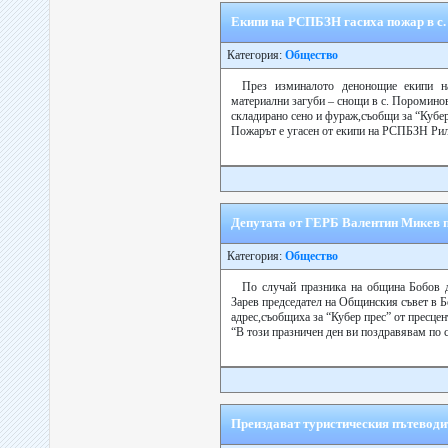
Екипи на РСПБЗН гасиха пожар в с
Категория:
Общество
През изминалото денонощие екипи н
материални загуби – снощи в с. Пороминов
складирано сено и фураж,съобщи за “Кубер
Пожарът е угасен от екипи на РСПБЗН Рила
Депутата от ГЕРБ Валентин Микев п
Категория:
Общество
По случай празника на община Бобов 
Зарев председател на Общинския съвет в 
адрес,съобщиха за “Кубер прес” от пресце
“В този празничен ден ви поздравявам по 
Преиздават туристическия пътеводи