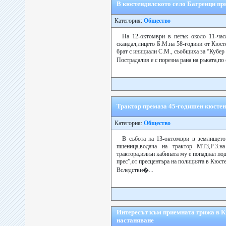
В кюстендилското село Багренци при
Категория:
Общество
На 12-октомври в петък около 11-час
скандал,лицето Б.М.на 58-години от Кюст
брат с инициали С.М., съобщиха за “Кубер
Пострадалия е с порезна рана на ръката,по
Трактор премаза 45-годишен кюстенд
Категория:
Общество
В събота на 13-октомври в землището
пшеница,водача на трактор МТЗ,Р.З.н
трактора,извън кабината му е попаднал под
прес”,от пресцентъра на полицията в Кюст
Вследстви�...
Интересът към приемната грижа в Кю
настаняване