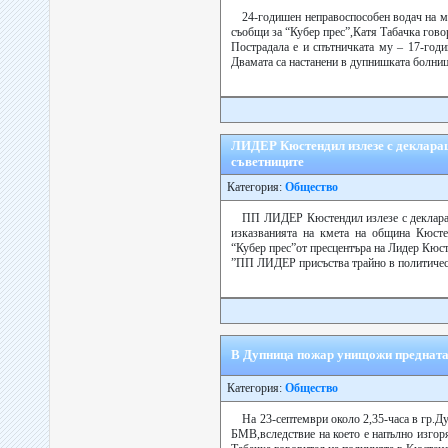
24-годишен неправоспособен водач на м
съобщи за “Кубер прес”,Катя Табачка гово
Пострадала е и спътничката му – 17-годи
Двамата са настанени в дупнишката болниц
ЛИДЕР Кюстендил излезе с деклараци
съветниците
Категория:
Общество
ПП ЛИДЕР Кюстендил излезе с декларац
изказванията на кмета на община Кюсте
“Кубер прес”от пресцентъра на Лидер Кюс
”ПП ЛИДЕР присъства трайно в политическ
В Дупница пожар унищожи предната
Категория:
Общество
На 23-септември около 2,35-часа в гр.Д
БМВ,вследствие на което е напълно изгоря