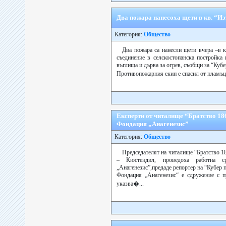
Два пожара нанесоха щети в кв. “И
Категория:
Общество
Два пожара са нанесли щети вчера –в 
съединение в селскостопанска постройка
въглища и дърва за огрев, съобщи за “Куб
Противопожарния екип е спасил от пламъц
Експерти от читалище “Братство 18
Фондация „Анагенезис”
Категория:
Общество
Председателят на читалище “Братство 1
– Кюстендил, проведоха работна с
„Анагенезис”,предаде репортер на “Кубер п
Фондация „Анагенезис“ е сдружение с пр
указва�...