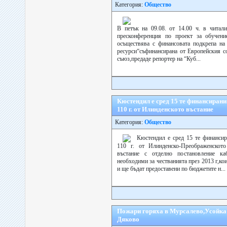
Категория:
Общество
В петък на 09.08. от 14.00 ч. в читал
пресконференция по проект за обучение
осъществява с финансовата подкрепа на
ресурси“съфинансирана от Европейския с
съюз,предаде репортер на “Куб...
Кюстендил е сред 15 те финансирани
110 г. от Илинденското въстание
Категория:
Общество
Кюстендил е сред 15 те финансир
110 г. от Илинденско-Преображенското
въстание с отделно постановление каб
необходими за честванията през 2013 г,кои
и ще бъдат предоставени по бюджетите н...
Пожари горяха в Мурсалево,Усойка 
Дяково