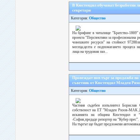
В Кюстендил обучават безработни ли
секретари
Категория:
Общество
На брифинг в читалище ”Братство-1869” 
проекта “Перспективи за професионална р
човешките ресурси” на стойност 97288лв
месеца,целта е подпомагането процеса н
лица на трудовия паз...
Провеждат нов търг за продажба на
съветник от Кюстендил Младен Риз
Категория:
Общество
Частния съдебен изпълнител Борислав
собственост на ЕТ ”Младен Ризов-МАК Д
исканията на община Кюстендил и 
-София,предаде репортер на “Кубер прес”.
На търгът ще бъдат предложени автомивка и