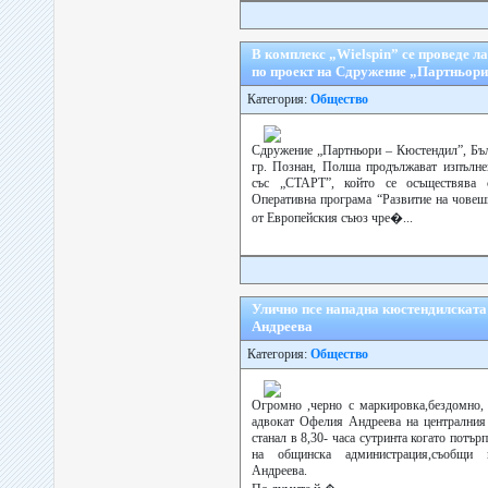
В комплекс „Wielspin” се проведе ла
по проект на Сдружение „Партньори
Категория:
Общество
Сдружение „Партньори – Кюстендил”, Бъ
гр. Познан, Полша продължават изпълне
със „СТАРТ”, който се осъществява 
Оперативна програма “Развитие на човеш
от Европейския съюз чре�...
Улично псе нападна кюстендилскат
Андреева
Категория:
Общество
Огромно ,черно с маркировка,бездомно, 
адвокат Офелия Андреева на централния 
станал в 8,30- часа сутринта когато потър
на общинска администрация,съобщи п
Андреева.