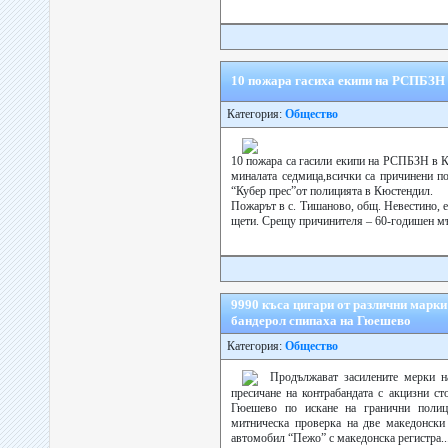
10 пожара гасиха екипи на РСПБЗН 
Категория:
Общество
10 пожара са гасили екипи на РСПБЗН в К
миналата седмица,всички са причинени п
“Кубер прес”от полицията в Кюстендил.
Пожарът в с. Тишаново, общ. Невестино, 
щети. Срещу причинителя – 60-годишен мъж
9990 къса цигари от различни марки
бандерол спипаха на Гюешево
Категория:
Общество
Продължават засилените мерки н
пресичане на контрабандата с акцизни с
Гюешево по искане на гранични полиц
митническа проверка на две македонски
автомобил “Пежо” с македонска регистра..