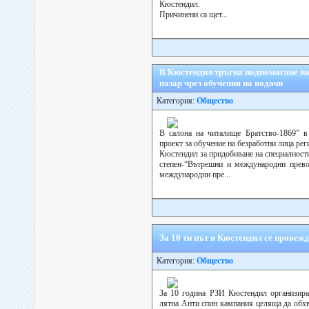
Кюстендил.
Причинени са щет...
В Кюстендил тръгна подпомагане на
пазар чрез обучения на водачи
Категория:
Общество
В салона на читалище Братство-1869” в
проект за обучение на безработни лица рег
Кюстендил за придобиване на специалност
степен-“Вътрешни и международни прево
международни пре...
За 10 ти път в Кюстендил се провеж
Категория:
Общество
За 10 година РЗИ Кюстендил организират
лятна Анти спин кампания целяща да обхв