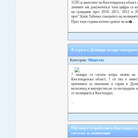
3128 са жителите на Кюстендилска област с
личните им документи,в тази цифра са и
на граждани през 2010, 2011, 2012 и 2
прес”,Катя Табачка говорител на полицият
През тази година изтича срокът на ва�...
В гараж в Дупница изгоря електрич
Категория:
Общество
7 пожара са гасили вчера екипи на
Кюстендилска област, 1 от тях е нанес
причината за запалване в гараж в Дупн
велосипед и имущество,не са пострадали х
от полицията в Кюстендил.
...
Обучават безработни в Кюстендил к
система за навигация