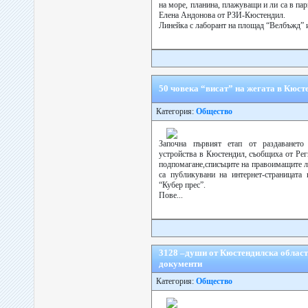
на море, планина, плажуващи и ли са в пар
Елена Андонова от РЗИ-Кюстендил.
Линейка с лаборант на площад “Велбъжд” 
50 човека “висат” на жегата в Кюст
Категория:
Общество
Започна първият етап от раздаването
устройства в Кюстендил, съобщиха от Рег
подпомагане,списъците на правоимащите л
са публикувани на интернет-страницата
“Кубер прес”.
Пове...
3128 –души от Кюстендилска област 
документи
Категория:
Общество