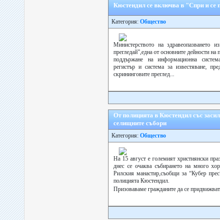
Кюстендил се включва в "Спри и се 
Категория:
Общество
Министерството на здравеопазването и
прегледай”,една от основните дейности на 
поддържане на информационна систем
регистър и система за известяване, пр
скрининговите преглед...
От полицията в Кюстендил със засил
селищните събори
Категория:
Общество
На 15 август е големият християнски пра
днес се очаква събирането на много хо
Рилския манастир,съобщи за “Кубер прес
полицията Кюстендил.
Призоваваме гражданите да се придвижват