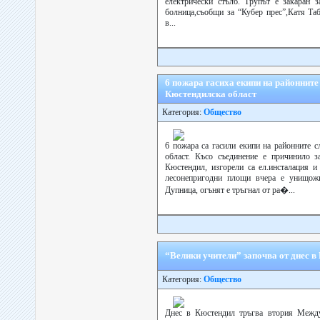
електрически стълб. Трупът е закаран з
болница,съобщи за “Кубер прес”,Катя Та
в...
6 пожара гасиха екипи на районнит
Кюстендилска област
Категория:
Общество
6 пожара са гасили екипи на районните
област. Късо съединение е причинило з
Кюстендил, изгорели са ел.инсталация и
лесонепригодни площи вчера е унищож
Дупница, огънят е тръгнал от ра�...
“Велики учители” започва от днес в
Категория:
Общество
Днес в Кюстендил тръгва втория Между