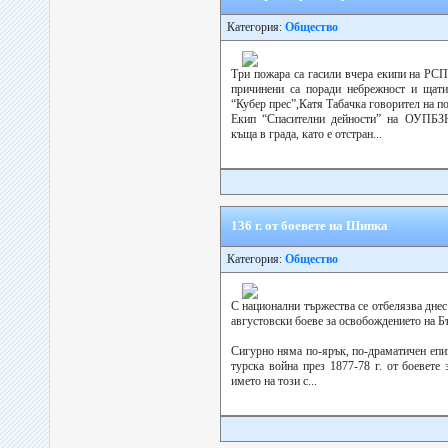
Категория:
Общество
Три пожара са гасили вчера екипи на РС
причинени са поради небрежност и щати
“Кубер прес”,Катя Табачка говорител на п
Екип “Спасителни дейности” на ОУПБЗ
къща в града, като е отстран...
136 г. от боевете на Шипка
Категория:
Общество
С национални тържества се отбелязва дне
августовски боеве за освобождението на Б
Сигурно няма по-ярък, по-драматичен епи
турска война през 1877-78 г. от боевете
името на този с...