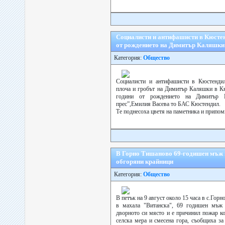
Социалисти и антифашисти в Кюстен
от рождението на Димитър Каляшки
Категория:
Общество
Социалисти и антифашисти в Кюстендил
плоча и гробът на Димитър Каляшки в Кю
години от рождението на Димитър 
прес”,Емилия Васева то БАС Кюстендил.
Те поднесоха цветя на паметника и припомн
В Горно Тишаново 69-годишен мъж п
обгоряни крайници
Категория:
Общество
В петък на 9 август около 15 часа в с.Го
в махала "Витанска", 69 годишен мъж
дворното си място и е причинил пожар к
селска мера и смесена гора, съобщиха за