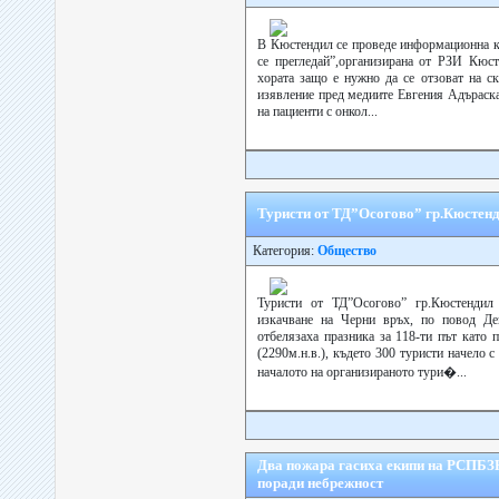
В Кюстендил се проведе информационна 
се прегледай”,организирана от РЗИ Кюст
хората защо е нужно да се отзоват на ск
изявление пред медиите Евгения Адъраска
на пациенти с онкол...
Туристи от ТД”Осогово” гр.Кюстенд
Категория:
Общество
Туристи от ТД”Осогово” гр.Кюстендил
изкачване на Черни връх, по повод Де
отбелязаха празника за 118-ти път като
(2290м.н.в.), където 300 туристи начело 
началото на организираното тури�...
Два пожара гасиха екипи на РСПБЗН
поради небрежност