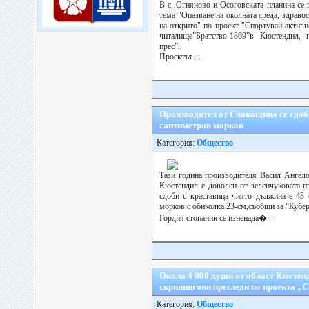
В с. Огняново и Осоговската планина се 
тема "Опазване на околната среда, здраво
на открито" по проект "Спортувай активн
читалище”Братство-1869”в Кюстендил, 
прес”.
Проектът ...
Производител от Слокощица се сдоби
сантиметров морков
Категория:
Общество
Тази година производителя Васил Ангел
Кюстендил е доволен от зеленчуковата п
сдоби с краставица чиято дължина е 43 
морков с обиколка 23-см,съобщи за “Кубе
Гордия стопанин се изненада�...
Около 4 000 души от област Кюстенд
скринингови прегледи по проекта „С
Категория:
Общество