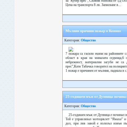
за “Кубер прес”, Силвия Михова от ТД Ос
Цена на транспорта 8 лв. Записване в...
Мълния причини пожар в Коняво
Категория:
Общество
7 пожара са гасили екипи на районните
област в края на миналата седмица,6 
небрежност, материални загуби не са 
прес”,Катя Табачка говорител на полицият
1 пожар е причинен от мълния, паднала в с.
25-годишен мъж от Дупница почина
Категория:
Общество
25-годишен мъж от Дупница е починал н
Той е управлявал мотоциклет “Ямаха” и
дол, при ляв завой е излязъл извън пъ