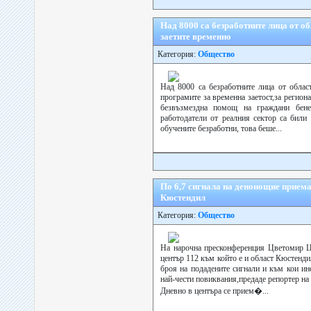
Над 8000 са безработните лица от о
заетите временно
Категория:
Общество
Над 8000 са безработните лица от облас
програмите за временна заетост,за региона
безвъзмездна помощ на граждани бен
работодатели от реалния сектор са били
обучените безработни, това беше...
По 6,7 сигнала на денонощие приема 
Кюстендил
Категория:
Общество
На нарочна пресконференция Цветомир Ц
център 112 към който е и област Кюстендил
броя на подадените сигнали и към кои ин
най-чести повиквания,предаде репортер на 
Дневно в центъра се прием�...