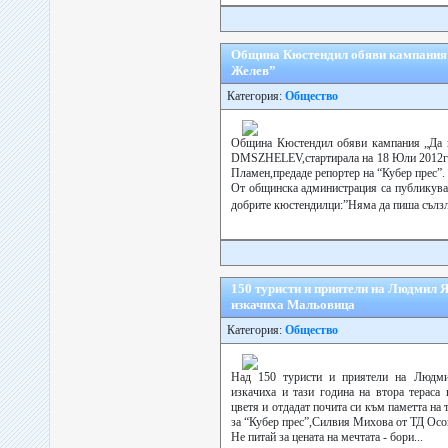
Община Кюстендил обяви кампания
Желев”
Категория:
Общество
Община Кюстендил обяви кампания „Да 
DMSZHELEV,стартирала на 18 Юли 2012г.
Пламен,предаде репортер на “Кубер прес”.
От общинска администрация са публикува
добрите кюстендилци:”Няма да пиша сълзл
150 туристи и приятели на Людмил Я
изкачиха Мальовица
Категория:
Общество
Над 150 туристи и приятели на Людм
изкачиха и тази година на втора тераса
цветя и отдадат почита си към паметта на
за “Кубер прес”,Силвия Михова от ТД Ос
Не питай за цената на мечтата - бори...