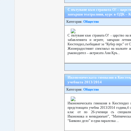
С пътуване към страната О! – царс
завърши театралния, курс в ОДК – 
Категория:
Общество
С пътуване към страната О! – царство на
забавленията и игрите, завърши летн
Кюстендил,съобщават за “Кубер перс” от
Жизнерадостният спектакъл на малките а
ръководител – актрисата Ани Кръ...
Икономическата гимназия в Кюстен
учебната 2013/2014
Категория:
Общество
Икономическата гимназия в Кюстендил 
предстоящата учебна 2013/2014 година,4 
клас от по 26-ученици съ специалнос
Икономика и мениджмънт”, “Митническа 
“Банково дело” и една паралелка ...