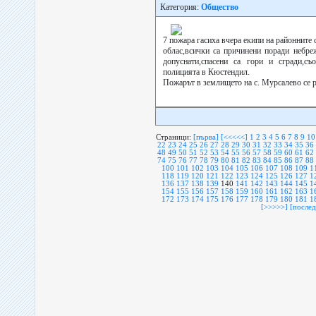
Категория:
Общество
7 пожара гасиха вчера екипи на районнит
облас,всички са причинени поради небре
допуснати,спасени са гори и сгради,съ
полицията в Кюстендил.
Пожарът в землището на с. Мурсалево се р
Страници:
[първа]
[<<<<<]
1
2
3
4
5
6
7
8
9
10
22
23
24
25
26
27
28
29
30
31
32
33
34
35
36
48
49
50
51
52
53
54
55
56
57
58
59
60
61
62
74
75
76
77
78
79
80
81
82
83
84
85
86
87
88
100
101
102
103
104
105
106
107
108
109
1
118
119
120
121
122
123
124
125
126
127
1
136
137
138
139
140
141
142
143
144
145
1
154
155
156
157
158
159
160
161
162
163
1
172
173
174
175
176
177
178
179
180
181
1
[>>>>>]
[послед