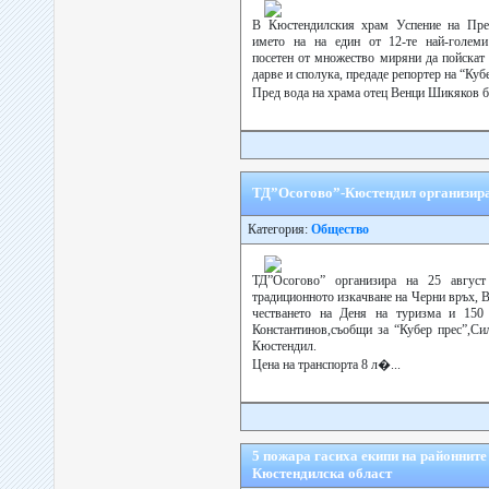
В Кюстендилския храм Успение на Прес
името на на един от 12-те най-големи
посетен от множество миряни да пойскат
дарве и сполука, предаде репортер на “Кубе
Пред вода на храма отец Венци Шикяков б
ТД”Осогово”-Кюстендил организира
Категория:
Общество
ТД”Осогово” организира на 25 август
традиционното изкачване на Черни връх, В
честването на Деня на туризма и 150
Константинов,съобщи за “Кубер прес”,С
Кюстендил.
Цена на транспорта 8 л�...
5 пожара гасиха екипи на районнит
Кюстендилска област