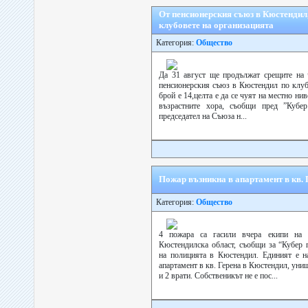
От пенсионерския съюз в Кюстендил
клубовете на организацията
Категория:
Общество
Да 31 август ще продължат срещите на 
пенсионерския съюз в Кюстендил по клуб
брой е 14,целта е да се чуят на местно ни
възрастните хора, съобщи пред ”Кубе
председател на Съюза н...
Пожар възникна в апартамент в кв. 
Категория:
Общество
4 пожара са гасили вчера екипи на
Кюстендилска област, съобщи за “Кубер 
на полицията в Кюстендил. Единият е н
апартамент в кв. Герена в Кюстендил, уни
и 2 врати. Собственикът не е пос...