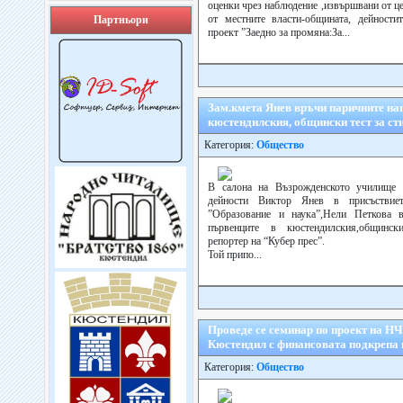
оценки чрез наблюдение ,извършвани от це
от местните власти-общината, дейности
Партньори
проект ”Заедно за промяна:За...
Зам.кмета Янев връчи паричните на
кюстендилския, общински тест за ст
Категория:
Общество
В салона на Възрожденското училище 
дейности Виктор Янев в присъствие
”Образование и наука”,Нели Петкова 
първенците в кюстендилския,общински
репортер на “Кубер прес”.
Той припо...
Проведе се семинар по проект на Н
Кюстендил с финансовата подкрепа 
Категория:
Общество