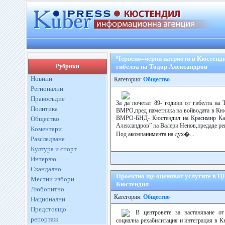
Червено–черни патриоти в Кюстендил
Рубрики
гибелта на Тодор Александров
Новини
Категория:
Общество
Регионални
Правосъдие
За да почетат 89- години от гибелта на
Политика
ВМРО,пред паметника на войводата в Кюс
ВМРО-БНД- Кюстендил на Красимир Ка
Общество
Александров” на Валери Ненов,предаде реп
Коментари
Под акомпанимента на дух�...
Разследване
Култура и спорт
Интервю
Скандално
Проектно ще оценяват услугите в 
Местни избори
Кюстендил
Любопитно
Категория:
Общество
Национални
Предстоящо
В центровете за настаняване о
репортаж
социална рехабилитация и интеграция в К