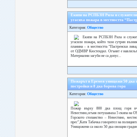
Екипи на РСПБЗН Рила и служители 
угасиха пожара в местността “Паст
Категория:
Общество
Екипи на РСПБЗН Рила и служите
угасили пожара, който тази сутрин възни
планина – в местността “Пастренски лива
от ОДМВР Кюстендил. Огънят е навлязъл 
Материални загуби не са допус...
Пожарът в Еремея унищожи 50 дка 
постройки и 8 дка борова гора
Категория:
Общество
Пожар върху 800 дка площ горя вч
Невестино,огъня потушаваха 5 екипа на 
Горското стопанство – Невестино, местн
прес”,Катя Табачка говорител на полицият
Унищожени са около 50 дка овощни градини