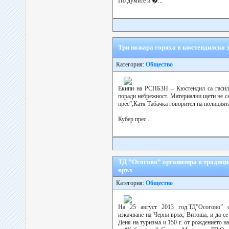
По думите й �...
Три пожара горяха в кюстендилско 
Категория:
Общество
Екипи на РСПБЗН – Кюстендил са гасили
поради небрежност. Материални щети не с
прес”,Катя Табачка говорител на полицият
Кубер прес...
ТД ”Осогово” организира в традици
връх
Категория:
Общество
На 25 август 2013 год.ТД”Осогово” о
изкачване на Черни връх, Витоша, и да се
Деня на туризма и 150 г. от рождението 