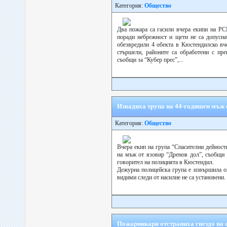
Категория:
Общество
Два пожара са гасили вчера екипи на Р
поради небрежност и щети не са допусн
обезвредили 4 обекта в Кюстендилско вче
стършели, районите са обработени с пре
съобщи за “Кубер прес”,...
Извадиха трупа на 44-годишен мъж 
Категория:
Общество
Вчера екип на група “Спасителни дейнос
на мъж от язовир “Дренов дол”, съобщи 
говорител на полицията в Кюстендил.
Дежурна полицейска група е извършила о
видими следи от насилие не са установени. 
Пожарникари отстраниха гнездо на