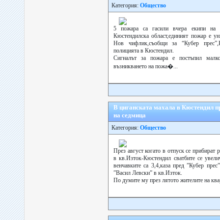
Категория:
Общество
5 пожара са гасили вчера екипи на
Кюстендилска област,единият пожар е у
Нов чифлик,съобщи за “Кубер прес”,
полицията в Кюстендил.
Сигналът за пожара е постъпил малк
възникването на пожа�...
В циганската махала в Кюстендил пр
на седмица
Категория:
Общество
През август когато в отпуск се прибират 
в кв.Изток-Кюстендил сватбите се увели
венчавките са 3,4,каза пред ”Кубер пре
”Васил Левски” в кв.Изток.
По думите му през лятото жителите на квар