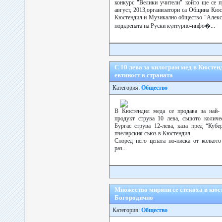
конкурс "Велики учители" който ще се п
август, 2013,организатори са Община Кюс
Кюстендил и Музикално общество "Алекса
подкрепата на Руски културно-инфо�...
С 10 лева за килограм мед в Кюстен
евтиност в страната
Категория:
Общество
В Кюстендил меда се продава за най- 
продукт струва 10 лева, същото колич
Бургас струва 12-лева, каза пред “Куб
пчеларския съюз в Кюстендил.
Според него цената по-ниска от колкото
раз...
Множество миряни се стекоха в кюс
Богородично
Категория:
Общество